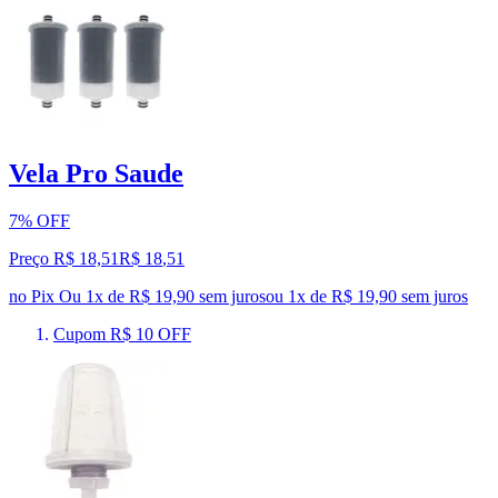
Vela Pro Saude
7% OFF
Preço R$ 18,51
R$
18
,
51
no Pix
Ou 1x de R$ 19,90 sem juros
ou
1
x de
R$ 19,90
sem juros
Cupom R$ 10 OFF