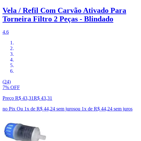
Vela / Refil Com Carvão Ativado Para
Torneira Filtro 2 Peças - Blindado
4.6
(24)
7% OFF
Preço R$ 43,31
R$
43
,
31
no Pix
Ou 1x de R$ 44,24 sem juros
ou
1
x de
R$ 44,24
sem juros