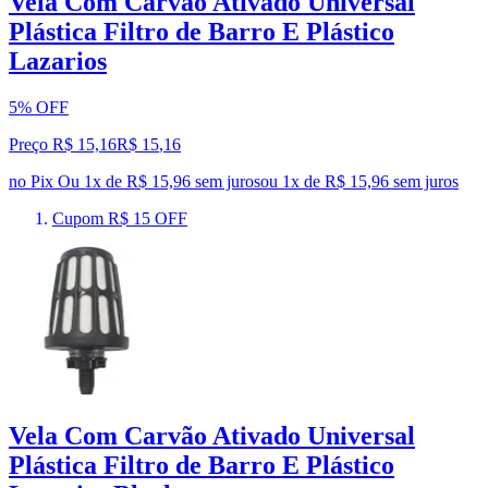
Vela Com Carvão Ativado Universal
Plástica Filtro de Barro E Plástico
Lazarios
5% OFF
Preço R$ 15,16
R$
15
,
16
no Pix
Ou 1x de R$ 15,96 sem juros
ou
1
x de
R$ 15,96
sem juros
Cupom R$ 15 OFF
Vela Com Carvão Ativado Universal
Plástica Filtro de Barro E Plástico