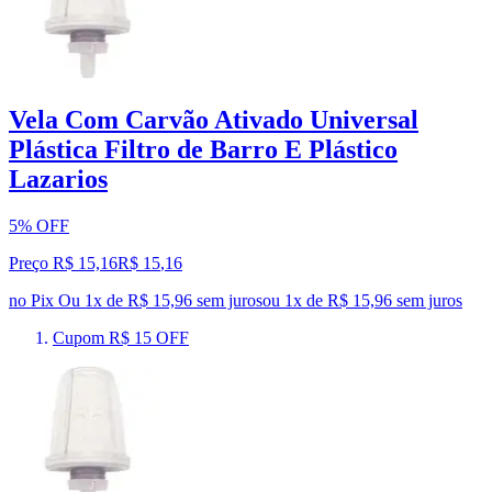
Vela Com Carvão Ativado Universal
Plástica Filtro de Barro E Plástico
Lazarios
5% OFF
Preço R$ 15,16
R$
15
,
16
no Pix
Ou 1x de R$ 15,96 sem juros
ou
1
x de
R$ 15,96
sem juros
Cupom R$ 15 OFF