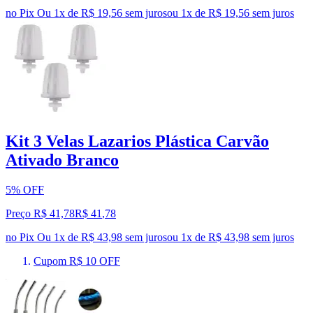
no Pix
Ou 1x de R$ 19,56 sem juros
ou
1
x de
R$ 19,56
sem juros
Kit 3 Velas Lazarios Plástica Carvão
Ativado Branco
5% OFF
Preço R$ 41,78
R$
41
,
78
no Pix
Ou 1x de R$ 43,98 sem juros
ou
1
x de
R$ 43,98
sem juros
Cupom R$ 10 OFF