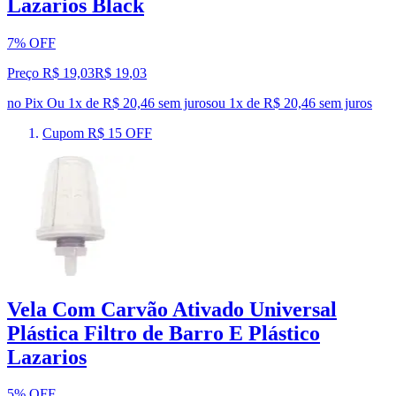
Lazarios Black
7% OFF
Preço R$ 19,03
R$
19
,
03
no Pix
Ou 1x de R$ 20,46 sem juros
ou
1
x de
R$ 20,46
sem juros
Cupom R$ 15 OFF
Vela Com Carvão Ativado Universal
Plástica Filtro de Barro E Plástico
Lazarios
5% OFF