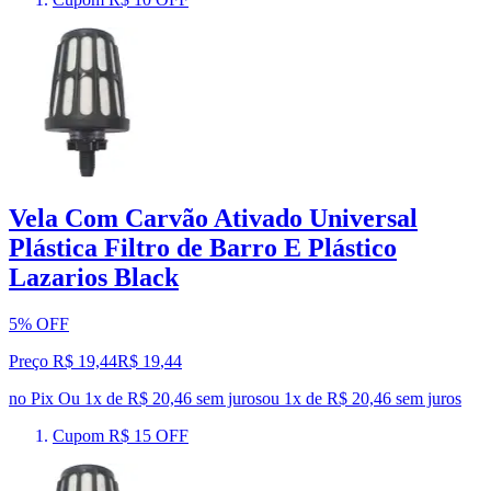
Vela Com Carvão Ativado Universal
Plástica Filtro de Barro E Plástico
Lazarios Black
5% OFF
Preço R$ 19,44
R$
19
,
44
no Pix
Ou 1x de R$ 20,46 sem juros
ou
1
x de
R$ 20,46
sem juros
Cupom R$ 15 OFF