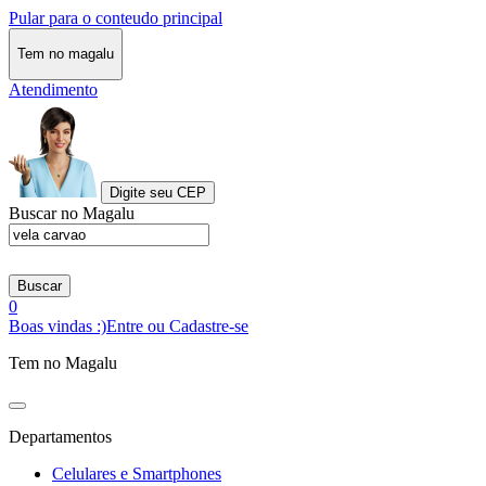
Pular para o conteudo principal
Tem no magalu
Atendimento
Digite seu CEP
Buscar no Magalu
Buscar
0
Boas vindas :)
Entre ou Cadastre-se
Tem no Magalu
Departamentos
Celulares e Smartphones