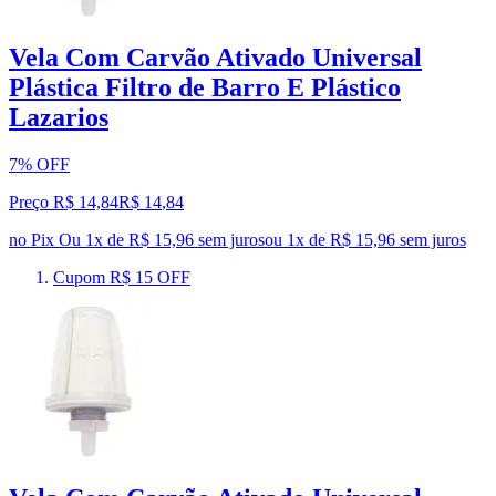
Vela Com Carvão Ativado Universal
Plástica Filtro de Barro E Plástico
Lazarios
7% OFF
Preço R$ 14,84
R$
14
,
84
no Pix
Ou 1x de R$ 15,96 sem juros
ou
1
x de
R$ 15,96
sem juros
Cupom R$ 15 OFF