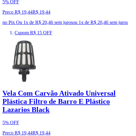
5% OFF
Preço R$ 19,44
R$
19
,
44
no Pix
Ou 1x de R$ 20,46 sem juros
ou
1
x de
R$ 20,46
sem juros
Cupom R$ 15 OFF
Vela Com Carvão Ativado Universal
Plástica Filtro de Barro E Plástico
Lazarios Black
5% OFF
Preço R$ 19,44
R$
19
,
44