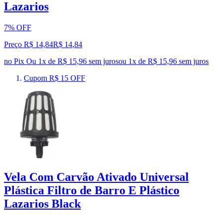
Lazarios
7% OFF
Preço R$ 14,84
R$
14
,
84
no Pix
Ou 1x de R$ 15,96 sem juros
ou
1
x de
R$ 15,96
sem juros
Cupom R$ 15 OFF
Vela Com Carvão Ativado Universal
Plástica Filtro de Barro E Plástico
Lazarios Black