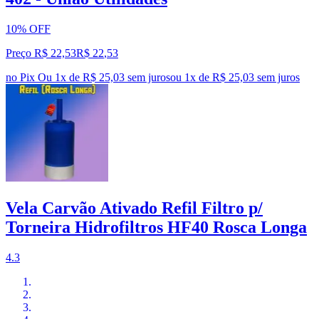
10% OFF
Preço R$ 22,53
R$
22
,
53
no Pix
Ou 1x de R$ 25,03 sem juros
ou
1
x de
R$ 25,03
sem juros
Vela Carvão Ativado Refil Filtro p/
Torneira Hidrofiltros HF40 Rosca Longa
4.3