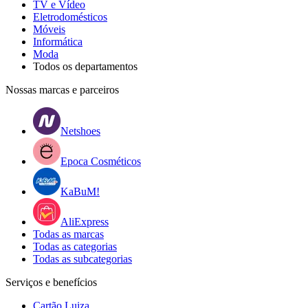
TV e Vídeo
Eletrodomésticos
Móveis
Informática
Moda
Todos os departamentos
Nossas marcas e parceiros
Netshoes
Epoca Cosméticos
KaBuM!
AliExpress
Todas as marcas
Todas as categorias
Todas as subcategorias
Serviços e benefícios
Cartão Luiza