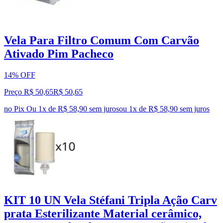
Vela Para Filtro Comum Com Carvão
Ativado Pim Pacheco
14% OFF
Preço R$ 50,65
R$
50
,
65
no Pix
Ou 1x de R$ 58,90 sem juros
ou
1
x de
R$ 58,90
sem juros
KIT 10 UN Vela Stéfani Tripla Ação Carv
prata Esterilizante Material cerâmico,