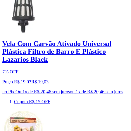
Vela Com Carvão Ativado Universal
Plástica Filtro de Barro E Plástico
Lazarios Black
7% OFF
Preço R$ 19,03
R$
19
,
03
no Pix
Ou 1x de R$ 20,46 sem juros
ou
1
x de
R$ 20,46
sem juros
Cupom R$ 15 OFF