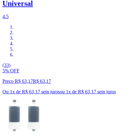
Universal
4.5
(33)
5% OFF
Preço R$ 63,17
R$
63
,
17
Ou 1x de R$ 63,17 sem juros
ou
1
x de
R$ 63,17
sem juros