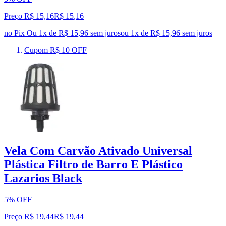
Preço R$ 15,16
R$
15
,
16
no Pix
Ou 1x de R$ 15,96 sem juros
ou
1
x de
R$ 15,96
sem juros
Cupom R$ 10 OFF
Vela Com Carvão Ativado Universal
Plástica Filtro de Barro E Plástico
Lazarios Black
5% OFF
Preço R$ 19,44
R$
19
,
44