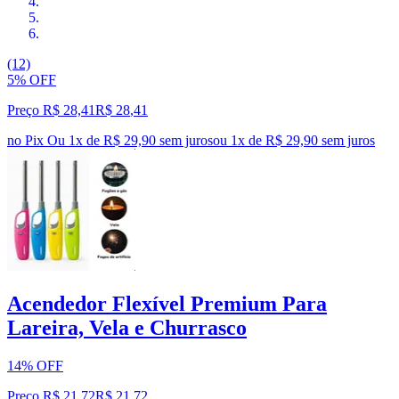
(12)
5% OFF
Preço R$ 28,41
R$
28
,
41
no Pix
Ou 1x de R$ 29,90 sem juros
ou
1
x de
R$ 29,90
sem juros
Acendedor Flexível Premium Para
Lareira, Vela e Churrasco
14% OFF
Preço R$ 21,72
R$
21
,
72