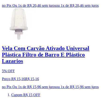
no Pix
Ou 1x de R$ 20,46 sem juros
ou
1
x de
R$ 20,46
sem juros
Vela Com Carvão Ativado Universal
Plástica Filtro de Barro E Plástico
Lazarios
5% OFF
Preço R$ 15,16
R$
15
,
16
no Pix
Ou 1x de R$ 15,96 sem juros
ou
1
x de
R$ 15,96
sem juros
Cupom R$ 15 OFF