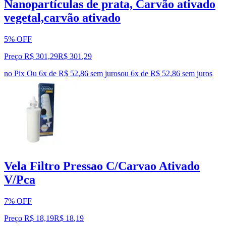
Nanopartículas de prata, Carvão ativado
vegetal,carvão ativado
5% OFF
Preço R$ 301,29
R$
301
,
29
no Pix
Ou 6x de R$ 52,86 sem juros
ou
6
x de
R$ 52,86
sem juros
Vela Filtro Pressao C/Carvao Ativado
V/Pca
7% OFF
Preço R$ 18,19
R$
18
,
19