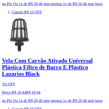
no Pix
Ou 1x de R$ 20,46 sem juros
ou
1
x de
R$ 20,46
sem juros
Cupom R$ 15 OFF
Vela Com Carvão Ativado Universal
Plástica Filtro de Barro E Plástico
Lazarios Black
5% OFF
Preço R$ 19,44
R$
19
,
44
no Pix
Ou 1x de R$ 20,46 sem juros
ou
1
x de
R$ 20,46
sem juros
Cupom R$ 10 OFF