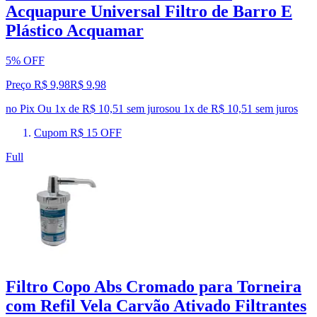
Acquapure Universal Filtro de Barro E
Plástico Acquamar
5% OFF
Preço R$ 9,98
R$
9
,
98
no Pix
Ou 1x de R$ 10,51 sem juros
ou
1
x de
R$ 10,51
sem juros
Cupom R$ 15 OFF
Full
Filtro Copo Abs Cromado para Torneira
com Refil Vela Carvão Ativado Filtrantes