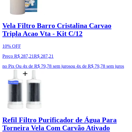
Vela Filtro Barro Cristalina Carvao
Tripla Acao Vta - Kit C/12
10% OFF
Preço R$ 287,21
R$
287
,
21
no Pix
Ou 4x de R$ 79,78 sem juros
ou
4
x de
R$ 79,78
sem juros
Refil Filtro Purificador de Água Para
Torneira Vela Com Carvão Ativado