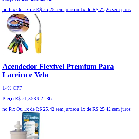
no Pix
Ou 1x de R$ 25,26 sem juros
ou
1
x de
R$ 25,26
sem juros
Acendedor Flexível Premium Para
Lareira e Vela
14% OFF
Preço R$ 21,86
R$
21
,
86
no Pix
Ou 1x de R$ 25,42 sem juros
ou
1
x de
R$ 25,42
sem juros