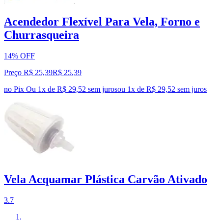
Acendedor Flexível Para Vela, Forno e
Churrasqueira
14% OFF
Preço R$ 25,39
R$
25
,
39
no Pix
Ou 1x de R$ 29,52 sem juros
ou
1
x de
R$ 29,52
sem juros
Vela Acquamar Plástica Carvão Ativado
3.7