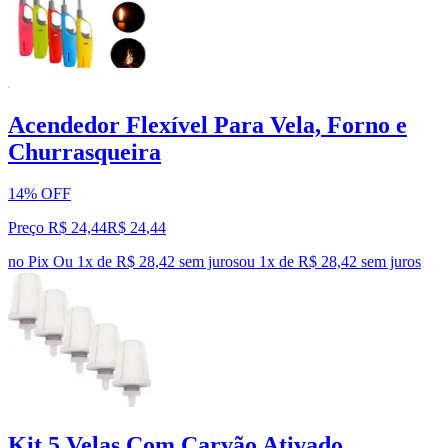
Acendedor Flexível Para Vela, Forno e
Churrasqueira
14% OFF
Preço R$ 24,44
R$
24
,
44
no Pix
Ou 1x de R$ 28,42 sem juros
ou
1
x de
R$ 28,42
sem juros
Kit 5 Velas Com Carvão Ativado