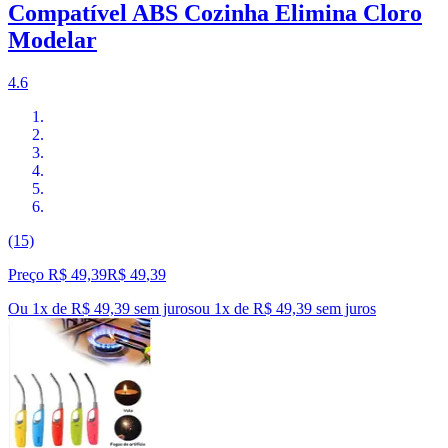
Compatível ABS Cozinha Elimina Cloro
Modelar
4.6
(15)
Preço R$ 49,39
R$
49
,
39
Ou 1x de R$ 49,39 sem juros
ou
1
x de
R$ 49,39
sem juros