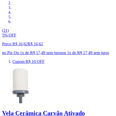
(21)
5% OFF
Preço R$ 16,62
R$
16
,
62
no Pix
Ou 1x de R$ 17,49 sem juros
ou
1
x de
R$ 17,49
sem juros
Cupom R$ 10 OFF
Vela Cerâmica Carvão Ativado