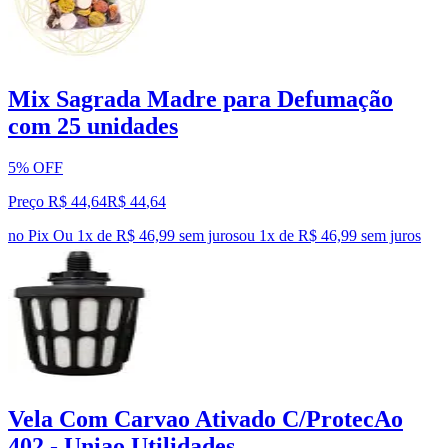
Mix Sagrada Madre para Defumação
com 25 unidades
5% OFF
Preço R$ 44,64
R$
44
,
64
no Pix
Ou 1x de R$ 46,99 sem juros
ou
1
x de
R$ 46,99
sem juros
Vela Com Carvao Ativado C/ProtecAo
402 - Uniao Utilidades