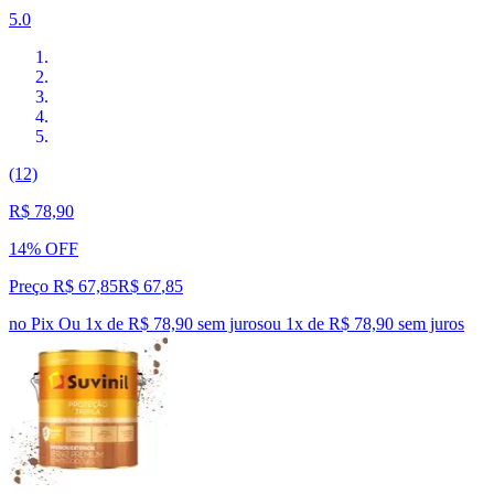
5.0
(12)
R$ 78,90
14% OFF
Preço R$ 67,85
R$
67
,
85
no Pix
Ou 1x de R$ 78,90 sem juros
ou
1
x de
R$ 78,90
sem juros