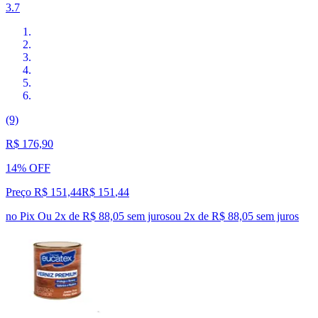
3.7
(9)
R$ 176,90
14% OFF
Preço R$ 151,44
R$
151
,
44
no Pix
Ou 2x de R$ 88,05 sem juros
ou
2
x de
R$ 88,05
sem juros