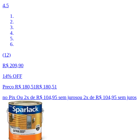
4.5
(12)
R$ 209,90
14% OFF
Preço R$ 180,51
R$
180
,
51
no Pix
Ou 2x de R$ 104,95 sem juros
ou
2
x de
R$ 104,95
sem juros