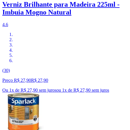
Verniz Brilhante para Madeira 225ml -
Imbuia Mogno Natural
4.6
(30)
Preço R$ 27,90
R$
27
,
90
Ou 1x de R$ 27,90 sem juros
ou
1
x de
R$ 27,90
sem juros