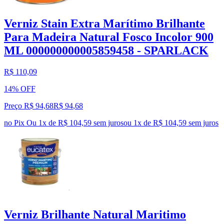
Verniz Stain Extra Marítimo Brilhante
Para Madeira Natural Fosco Incolor 900
ML 000000000005859458 - SPARLACK
R$ 110,09
14% OFF
Preço R$ 94,68
R$
94
,
68
no Pix
Ou 1x de R$ 104,59 sem juros
ou
1
x de
R$ 104,59
sem juros
Verniz Brilhante Natural Maritimo