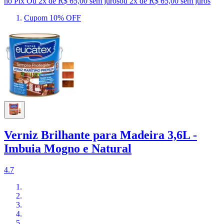
no Pix
Ou 2x de R$ 65,00 sem juros
ou
2
x de
R$ 65,00
sem juros
Cupom 10% OFF
Verniz Brilhante para Madeira 3,6L -
Imbuia Mogno e Natural
4.7