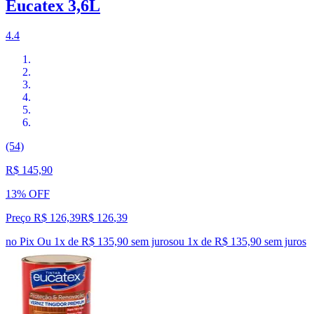
Eucatex 3,6L
4.4
(54)
R$ 145,90
13% OFF
Preço R$ 126,39
R$
126
,
39
no Pix
Ou 1x de R$ 135,90 sem juros
ou
1
x de
R$ 135,90
sem juros