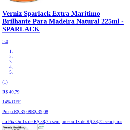
Verniz Sparlack Extra Marítimo
Brilhante Para Madeira Natural 225ml -
SPARLACK
5.0
(1)
R$ 40,79
14% OFF
Preço R$ 35,08
R$
35
,
08
no Pix
Ou 1x de R$ 38,75 sem juros
ou
1
x de
R$ 38,75
sem juros