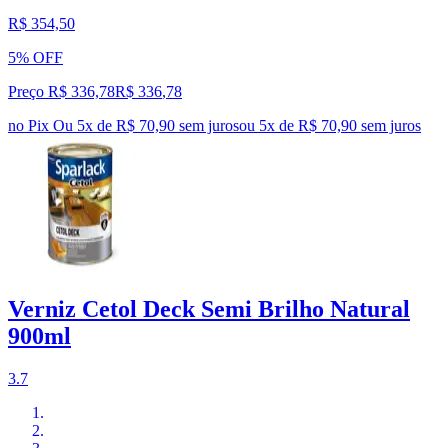
R$ 354,50
5% OFF
Preço R$ 336,78
R$
336
,
78
no Pix
Ou 5x de R$ 70,90 sem juros
ou
5
x de
R$ 70,90
sem juros
Verniz Cetol Deck Semi Brilho Natural
900ml
3.7