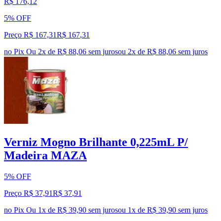
R$ 176,12
5% OFF
Preço R$ 167,31
R$
167
,
31
no Pix
Ou 2x de R$ 88,06 sem juros
ou
2
x de
R$ 88,06
sem juros
Verniz Mogno Brilhante 0,225mL P/
Madeira MAZA
5% OFF
Preço R$ 37,91
R$
37
,
91
no Pix
Ou 1x de R$ 39,90 sem juros
ou
1
x de
R$ 39,90
sem juros