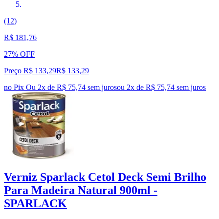
(12)
R$ 181,76
27% OFF
Preço R$ 133,29
R$
133
,
29
no Pix
Ou 2x de R$ 75,74 sem juros
ou
2
x de
R$ 75,74
sem juros
Verniz Sparlack Cetol Deck Semi Brilho
Para Madeira Natural 900ml -
SPARLACK