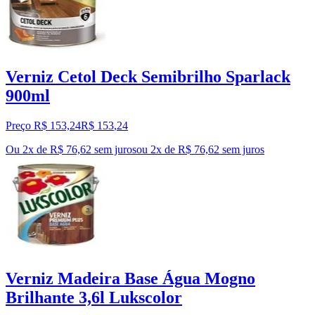
Verniz Cetol Deck Semibrilho Sparlack
900ml
Preço R$ 153,24
R$
153
,
24
Ou 2x de R$ 76,62 sem juros
ou
2
x de
R$ 76,62
sem juros
Verniz Madeira Base Água Mogno
Brilhante 3,6l Lukscolor