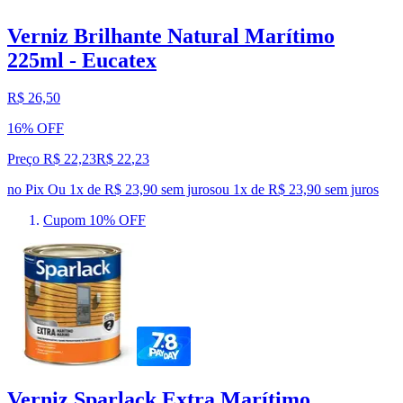
Verniz Brilhante Natural Marítimo
225ml - Eucatex
R$ 26,50
16% OFF
Preço R$ 22,23
R$
22
,
23
no Pix
Ou 1x de R$ 23,90 sem juros
ou
1
x de
R$ 23,90
sem juros
Cupom 10% OFF
Verniz Sparlack Extra Marítimo