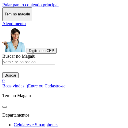
Pular para o conteudo principal
Tem no magalu
Atendimento
Digite seu CEP
Buscar no Magalu
Buscar
0
Boas vindas :)
Entre ou Cadastre-se
Tem no Magalu
Departamentos
Celulares e Smartphones