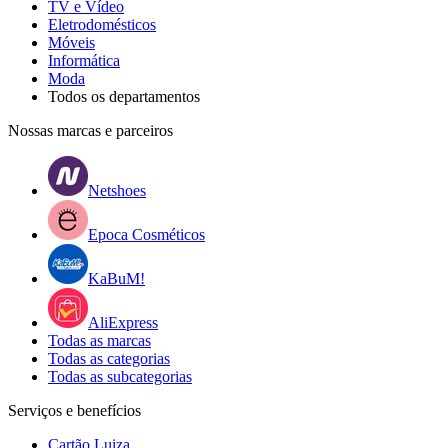
TV e Vídeo
Eletrodomésticos
Móveis
Informática
Moda
Todos os departamentos
Nossas marcas e parceiros
Netshoes
Epoca Cosméticos
KaBuM!
AliExpress
Todas as marcas
Todas as categorias
Todas as subcategorias
Serviços e benefícios
Cartão Luiza