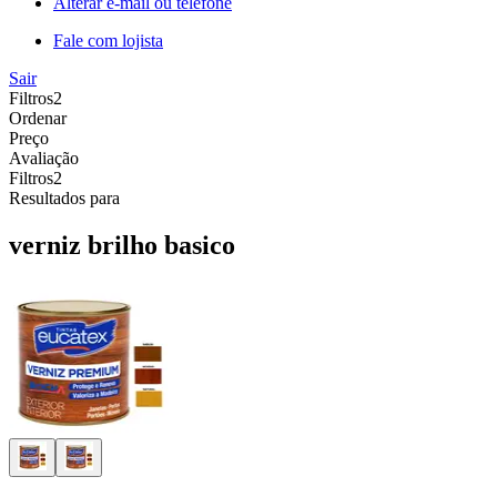
Alterar e-mail ou telefone
Fale com lojista
Sair
Filtros
2
Ordenar
Preço
Avaliação
Filtros
2
Resultados para
verniz brilho basico