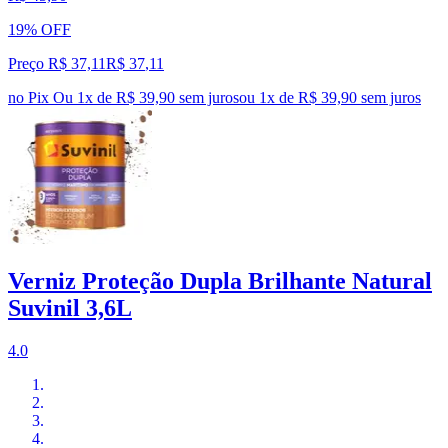
19% OFF
Preço R$ 37,11
R$
37
,
11
no Pix
Ou 1x de R$ 39,90 sem juros
ou
1
x de
R$ 39,90
sem juros
Verniz Proteção Dupla Brilhante Natural
Suvinil 3,6L
4.0