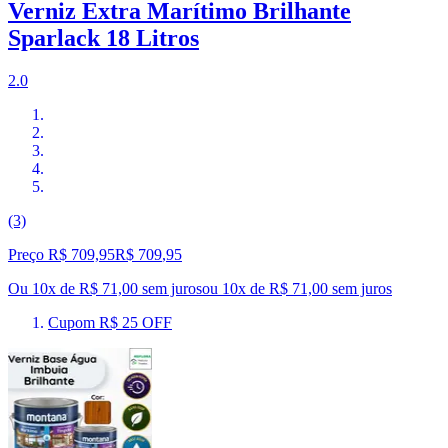
Verniz Extra Marítimo Brilhante
Sparlack 18 Litros
2.0
(3)
Preço R$ 709,95
R$
709
,
95
Ou 10x de R$ 71,00 sem juros
ou
10
x de
R$ 71,00
sem juros
Cupom R$ 25 OFF