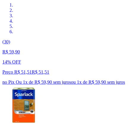
(30)
R$ 59,90
14% OFF
Preço R$ 51,51
R$
51
,
51
no Pix
Ou 1x de R$ 59,90 sem juros
ou
1
x de
R$ 59,90
sem juros