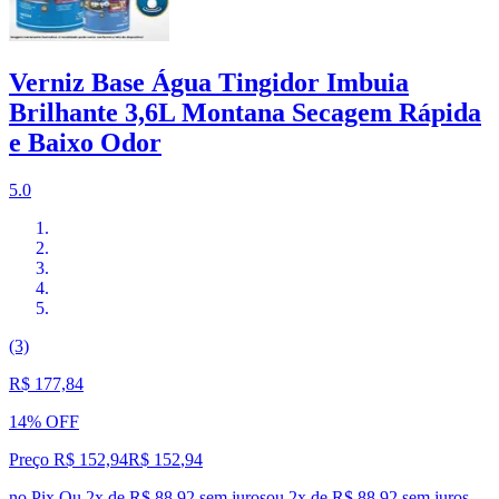
Verniz Base Água Tingidor Imbuia
Brilhante 3,6L Montana Secagem Rápida
e Baixo Odor
5.0
(3)
R$ 177,84
14% OFF
Preço R$ 152,94
R$
152
,
94
no Pix
Ou 2x de R$ 88,92 sem juros
ou
2
x de
R$ 88,92
sem juros