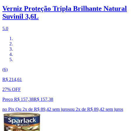
Verniz Proteção Tripla Brilhante Natural
Suvinil 3,6L
5.0
(6)
R$ 214,61
27% OFF
Preço R$ 157,38
R$
157
,
38
no Pix
Ou 2x de R$ 89,42 sem juros
ou
2
x de
R$ 89,42
sem juros