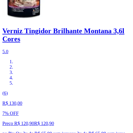
Verniz Tingidor Brilhante Montana 3,6l
Cores
5.0
(6)
R$ 130,00
7% OFF
Preço R$ 120,90
R$
120
,
90