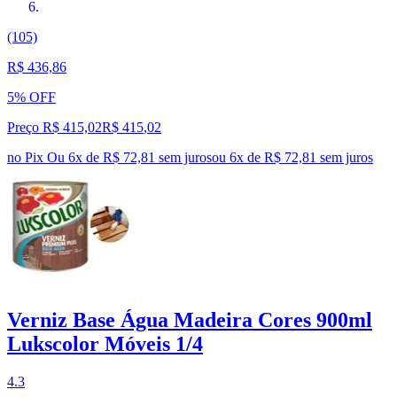
(105)
R$ 436,86
5% OFF
Preço R$ 415,02
R$
415
,
02
no Pix
Ou 6x de R$ 72,81 sem juros
ou
6
x de
R$ 72,81
sem juros
Verniz Base Água Madeira Cores 900ml
Lukscolor Móveis 1/4
4.3