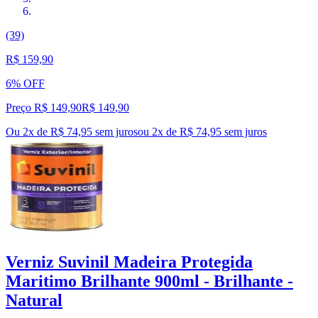
(39)
R$ 159,90
6% OFF
Preço R$ 149,90
R$
149
,
90
Ou 2x de R$ 74,95 sem juros
ou
2
x de
R$ 74,95
sem juros
Verniz Suvinil Madeira Protegida
Maritimo Brilhante 900ml - Brilhante -
Natural