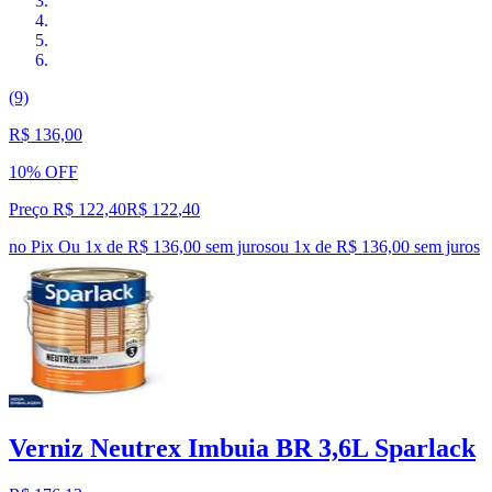
(9)
R$ 136,00
10% OFF
Preço R$ 122,40
R$
122
,
40
no Pix
Ou 1x de R$ 136,00 sem juros
ou
1
x de
R$ 136,00
sem juros
Verniz Neutrex Imbuia BR 3,6L Sparlack