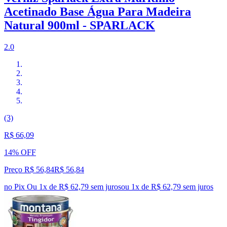
Acetinado Base Água Para Madeira
Natural 900ml - SPARLACK
2.0
(3)
R$ 66,09
14% OFF
Preço R$ 56,84
R$
56
,
84
no Pix
Ou 1x de R$ 62,79 sem juros
ou
1
x de
R$ 62,79
sem juros