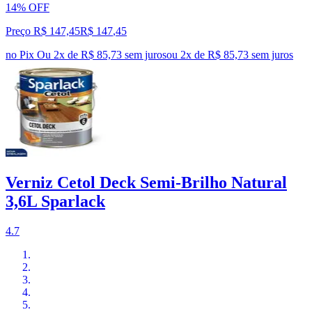
14% OFF
Preço R$ 147,45
R$
147
,
45
no Pix
Ou 2x de R$ 85,73 sem juros
ou
2
x de
R$ 85,73
sem juros
Verniz Cetol Deck Semi-Brilho Natural
3,6L Sparlack
4.7