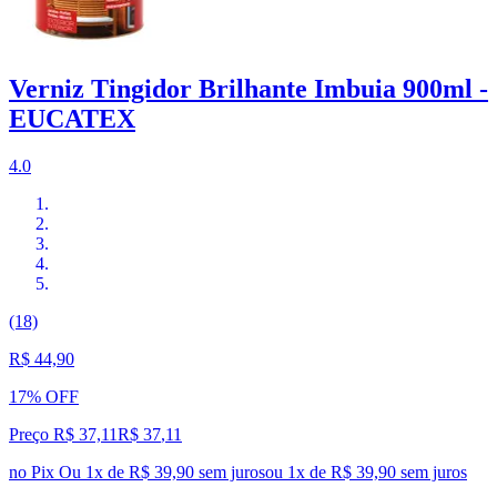
Verniz Tingidor Brilhante Imbuia 900ml -
EUCATEX
4.0
(18)
R$ 44,90
17% OFF
Preço R$ 37,11
R$
37
,
11
no Pix
Ou 1x de R$ 39,90 sem juros
ou
1
x de
R$ 39,90
sem juros