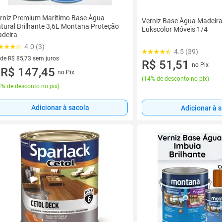
rniz Premium Marítimo Base Água
Verniz Base Água Madeir
tural Brilhante 3,6L Montana Proteção
Lukscolor Móveis 1/4
deira
4.0 (3)
4.5 (39)
 de R$ 85,73 sem juros
R$ 51,51
no Pix
ez de R$ 85,73 sem juros
R$ 147,45
no Pix
u
(
14% de desconto no pix
)
% de desconto no pix
)
Adicionar à sacola
Adicionar à 