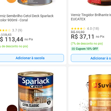
Verniz Tingidor Brilhante 
rniz Semibrilho Cetol Deck Sparlack
EUCATEX
color 900ml - Coral
4.0 (18)
3.7 (9)
R$ 44,90
 119,41
R$ 37,11
no Pix
$ 113,44
no Pix
(
7% de desconto no pix
)
 de desconto no pix
)
Cupom
10% OFF
Adicionar à sacola
Adicionar à 