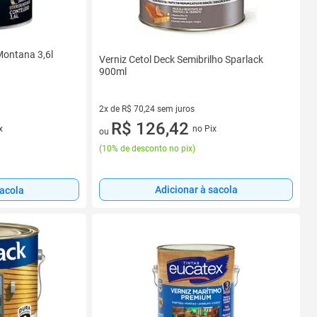
 Montana 3,6l
Verniz Cetol Deck Semibrilho Sparlack
900ml
2x de R$ 70,24 sem juros
2 vez de R$ 70,24 sem juros
R$ 126,42
x
no Pix
ou
(
10% de desconto no pix
)
Adicionar à sacola
sacola