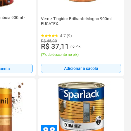
Imbuia 900ml -
Verniz Tingidor Brilhante Mogno 900ml -
EUCATEX.
4.7 (9)
R$ 45,90
R$ 37,11
no Pix
(
7% de desconto no pix
)
Adicionar à sacola
sacola