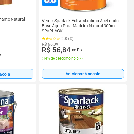
lhante Natural
Verniz Sparlack Extra Marítimo Acetinado
Base Água Para Madeira Natural 900ml -
SPARLACK
2.0 (3)
R$ 66,09
R$ 56,84
no Pix
x
(
14% de desconto no pix
)
Adicionar à sacola
sacola