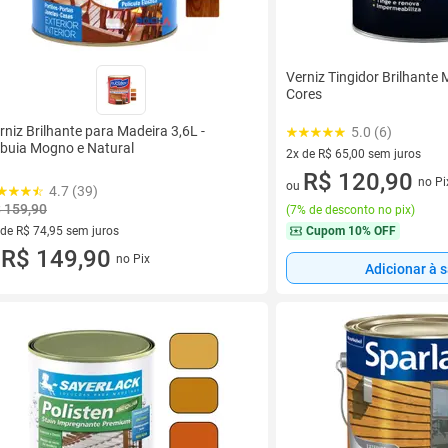
Verniz Tingidor Brilhante
Cores
rniz Brilhante para Madeira 3,6L -
5.0 (6)
buia Mogno e Natural
2x de R$ 65,00 sem juros
2 vez de R$ 65,00 sem juros
R$ 120,90
no Pi
ou
4.7 (39)
 159,90
(
7% de desconto no pix
)
Cupom
10% OFF
 de R$ 74,95 sem juros
ez de R$ 74,95 sem juros
R$ 149,90
no Pix
u
Adicionar à 