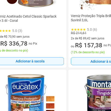
Verniz Proteção Tripla Bri
rniz Acetinado Cetol Classic Sparlack
Suvinil 3,6L
e 3.6l - Coral
5.0 (6)
5.0 (3)
R$ 214,61
 de R$ 70,90 sem juros
2x de R$ 89,42 sem juros
ez de R$ 70,90 sem juros
R$ 336,78
no Pix
2 vez de R$ 89,42 sem juros
R$ 157,38
u
no Pi
ou
 de desconto no pix
)
(
12% de desconto no pix
)
Adicionar à sacola
Adicionar à 