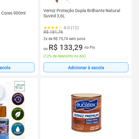
Verniz Proteção Dupla Brilhante Natural
a Cores 900ml
Suvinil 3,6L
4.0 (12)
R$ 181,76
2x de R$ 75,74 sem juros
2 vez de R$ 75,74 sem juros
R$ 133,29
no Pix
ou
(
12% de desconto no pix
)
sacola
Adicionar à sacola