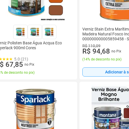
Verniz Stain Extra Marítim
Madeira Natural Fosco In
000000000005859458 - 
rniz Polisten Base Água Acqua Eco
R$ 110,09
yerlack 900ml Cores
R$ 94,68
no Pix
5.0 (21)
(
14% de desconto no pix
)
$ 67,85
no Pix
Adicionar à 
% de desconto no pix
)