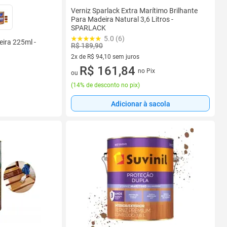
Verniz Sparlack Extra Marítimo Brilhante
Para Madeira Natural 3,6 Litros -
SPARLACK
5.0 (6)
eira 225ml -
R$ 189,90
2x de R$ 94,10 sem juros
2 vez de R$ 94,10 sem juros
R$ 161,84
no Pix
ou
(
14% de desconto no pix
)
Adicionar à sacola