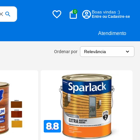
0
Boas vindas :)
Entre ou Cadastre-se
Atendimento
Ordenar por