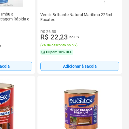
r Imbuia
Verniz Brilhante Natural Marítimo 225ml -
ecagem Rápida e
Eucatex
R$ 26,50
R$ 22,23
no Pix
(
7% de desconto no pix
)
x
Cupom
10% OFF
sacola
Adicionar à sacola