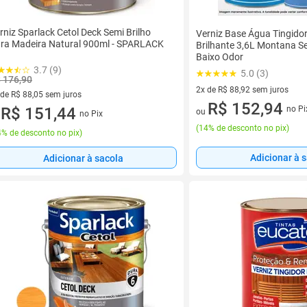
rniz Sparlack Cetol Deck Semi Brilho
Verniz Base Água Tingido
ra Madeira Natural 900ml - SPARLACK
Brilhante 3,6L Montana S
Baixo Odor
3.7 (9)
5.0 (3)
 176,90
2x de R$ 88,92 sem juros
 de R$ 88,05 sem juros
2 vez de R$ 88,92 sem juros
R$ 152,94
no Pi
ez de R$ 88,05 sem juros
R$ 151,44
ou
no Pix
u
(
14% de desconto no pix
)
% de desconto no pix
)
Adicionar à 
Adicionar à sacola