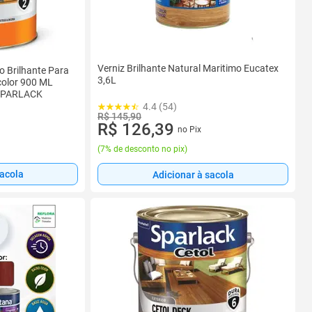
Verniz Brilhante Natural Maritimo Eucatex
o Brilhante Para
3,6L
color 900 ML
SPARLACK
4.4 (54)
R$ 145,90
R$ 126,39
no Pix
(
7% de desconto no pix
)
sacola
Adicionar à sacola