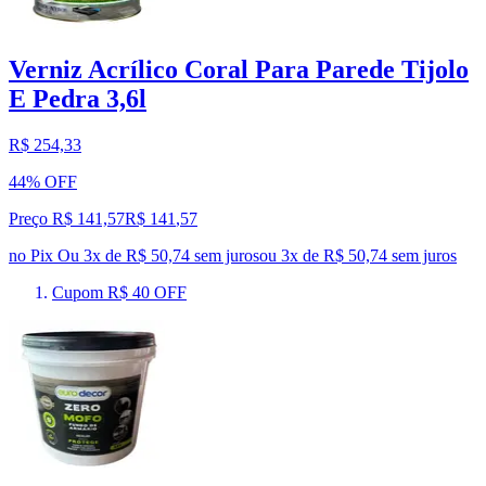
Verniz Acrílico Coral Para Parede Tijolo
E Pedra 3,6l
R$ 254,33
44% OFF
Preço R$ 141,57
R$
141
,
57
no Pix
Ou 3x de R$ 50,74 sem juros
ou
3
x de
R$ 50,74
sem juros
Cupom R$ 40 OFF