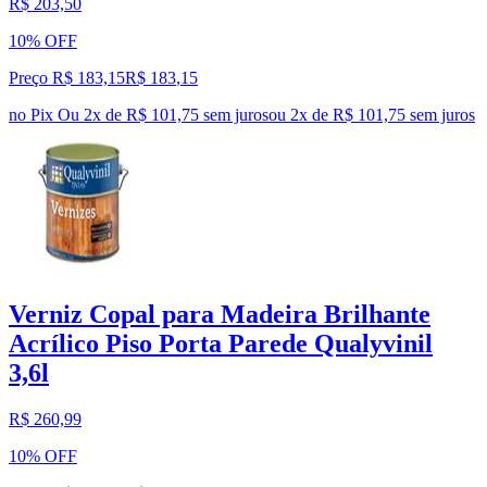
R$ 203,50
10% OFF
Preço R$ 183,15
R$
183
,
15
no Pix
Ou 2x de R$ 101,75 sem juros
ou
2
x de
R$ 101,75
sem juros
Verniz Copal para Madeira Brilhante
Acrílico Piso Porta Parede Qualyvinil
3,6l
R$ 260,99
10% OFF