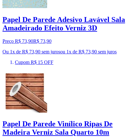
Papel De Parede Adesivo Lavável Sala
Amadeirado Efeito Verniz 3D
Preço R$ 73,90
R$
73
,
90
Ou 1x de R$ 73,90 sem juros
ou
1
x de
R$ 73,90
sem juros
Cupom R$ 15 OFF
Papel De Parede Vinílico Ripas De
Madeira Verniz Sala Quarto 10m