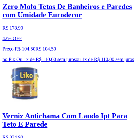
Zero Mofo Tetos De Banheiros e Paredes
com Umidade Eurodecor
R$ 178,90
42% OFF
Preço R$ 104,50
R$
104
,
50
no Pix
Ou 1x de R$ 110,00 sem juros
ou
1
x de
R$ 110,00
sem juros
Verniz Antichama Com Laudo Ipt Para
Teto E Parede
R$ 334,90