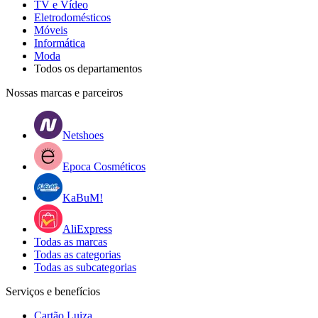
TV e Vídeo
Eletrodomésticos
Móveis
Informática
Moda
Todos os departamentos
Nossas marcas e parceiros
Netshoes
Epoca Cosméticos
KaBuM!
AliExpress
Todas as marcas
Todas as categorias
Todas as subcategorias
Serviços e benefícios
Cartão Luiza