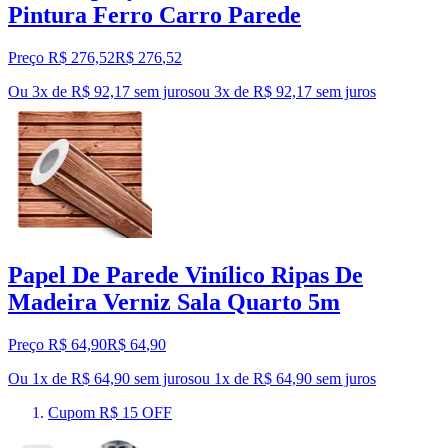
Pintura Ferro Carro Parede
Preço R$ 276,52
R$
276
,
52
Ou 3x de R$ 92,17 sem juros
ou
3
x de
R$ 92,17
sem juros
Papel De Parede Vinílico Ripas De
Madeira Verniz Sala Quarto 5m
Preço R$ 64,90
R$
64
,
90
Ou 1x de R$ 64,90 sem juros
ou
1
x de
R$ 64,90
sem juros
Cupom R$ 15 OFF