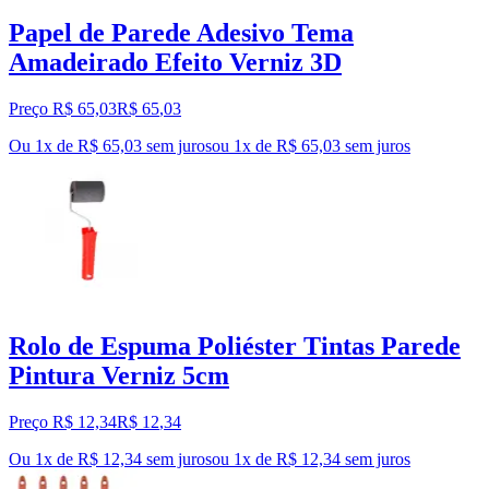
Papel de Parede Adesivo Tema
Amadeirado Efeito Verniz 3D
Preço R$ 65,03
R$
65
,
03
Ou 1x de R$ 65,03 sem juros
ou
1
x de
R$ 65,03
sem juros
Rolo de Espuma Poliéster Tintas Parede
Pintura Verniz 5cm
Preço R$ 12,34
R$
12
,
34
Ou 1x de R$ 12,34 sem juros
ou
1
x de
R$ 12,34
sem juros