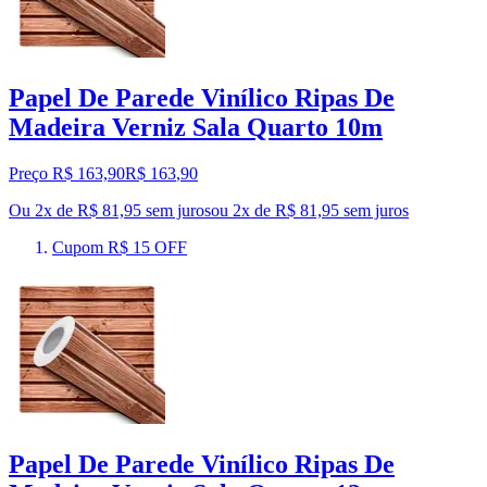
Papel De Parede Vinílico Ripas De
Madeira Verniz Sala Quarto 10m
Preço R$ 163,90
R$
163
,
90
Ou 2x de R$ 81,95 sem juros
ou
2
x de
R$ 81,95
sem juros
Cupom R$ 15 OFF
Papel De Parede Vinílico Ripas De