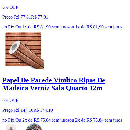
5% OFF
Preço R$ 77,81
R$
77
,
81
no Pix
Ou 1x de R$ 81,90 sem juros
ou
1
x de
R$ 81,90
sem juros
Papel De Parede Vinílico Ripas De
Madeira Verniz Sala Quarto 12m
5% OFF
Preço R$ 144,10
R$
144
,
10
no Pix
Ou 2x de R$ 75,84 sem juros
ou
2
x de
R$ 75,84
sem juros