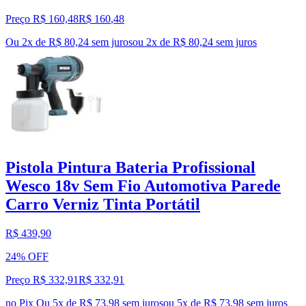
Preço R$ 160,48
R$
160
,
48
Ou 2x de R$ 80,24 sem juros
ou
2
x de
R$ 80,24
sem juros
Pistola Pintura Bateria Profissional
Wesco 18v Sem Fio Automotiva Parede
Carro Verniz Tinta Portátil
R$ 439,90
24% OFF
Preço R$ 332,91
R$
332
,
91
no Pix
Ou 5x de R$ 73,98 sem juros
ou
5
x de
R$ 73,98
sem juros