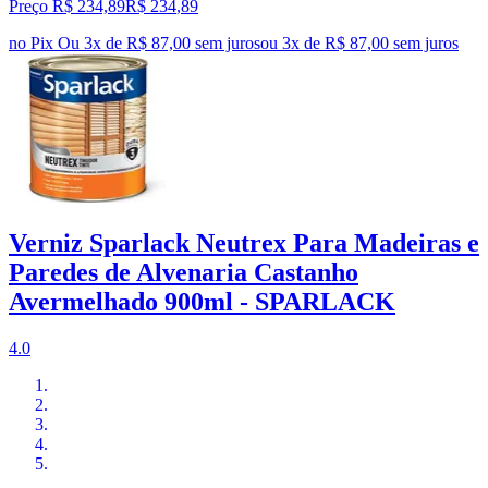
Preço R$ 234,89
R$
234
,
89
no Pix
Ou 3x de R$ 87,00 sem juros
ou
3
x de
R$ 87,00
sem juros
Verniz Sparlack Neutrex Para Madeiras e
Paredes de Alvenaria Castanho
Avermelhado 900ml - SPARLACK
4.0