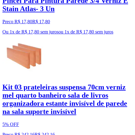
Pincel Para Pintura Parede 3/4 Verniz E
Stain Atlas- 3 Un
Preço R$ 17,80
R$
17
,
80
Ou 1x de R$ 17,80 sem juros
ou
1
x de
R$ 17,80
sem juros
Kit 03 prateleiras suspensa 70cm verniz
mel quarto banheiro sala de livros
organizadora estante invisível de parede
na sala suporte invisível
5% OFF
Preço R$ 242,16
R$
242
,
16