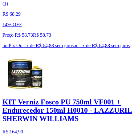
(1)
R$ 68,29
14% OFF
Preço R$ 58,73
R$
58
,
73
no Pix
Ou 1x de R$ 64,88 sem juros
ou
1
x de
R$ 64,88
sem juros
KIT Verniz Fosco PU 750ml VF001 +
Endurecedor 150ml H0010 - LAZZURIL
SHERWIN WILLIAMS
R$ 164,90