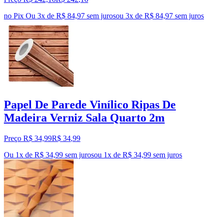
no Pix
Ou 3x de R$ 84,97 sem juros
ou
3
x de
R$ 84,97
sem juros
Papel De Parede Vinílico Ripas De
Madeira Verniz Sala Quarto 2m
Preço R$ 34,99
R$
34
,
99
Ou 1x de R$ 34,99 sem juros
ou
1
x de
R$ 34,99
sem juros