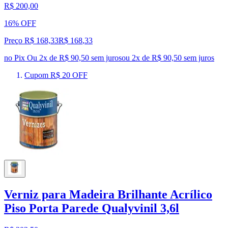
R$ 200,00
16% OFF
Preço R$ 168,33
R$
168
,
33
no Pix
Ou 2x de R$ 90,50 sem juros
ou
2
x de
R$ 90,50
sem juros
Cupom R$ 20 OFF
Verniz para Madeira Brilhante Acrílico
Piso Porta Parede Qualyvinil 3,6l