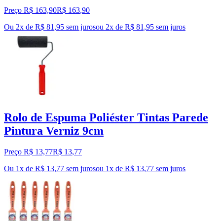
Preço R$ 163,90
R$
163
,
90
Ou 2x de R$ 81,95 sem juros
ou
2
x de
R$ 81,95
sem juros
Rolo de Espuma Poliéster Tintas Parede
Pintura Verniz 9cm
Preço R$ 13,77
R$
13
,
77
Ou 1x de R$ 13,77 sem juros
ou
1
x de
R$ 13,77
sem juros