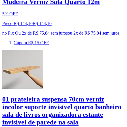
Madeira Verniz Sala Quarto 12m
5% OFF
Preço R$ 144,10
R$
144
,
10
no Pix
Ou 2x de R$ 75,84 sem juros
ou
2
x de
R$ 75,84
sem juros
Cupom R$ 15 OFF
01 prateleira suspensa 70cm verniz
incolor suporte invisível quarto banheiro
sala de livros organizadora estante
invisível de parede na sala