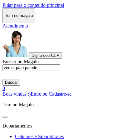
Pular para o conteudo principal
Tem no magalu
Atendimento
Digite seu CEP
Buscar no Magalu
Buscar
0
Boas vindas :)
Entre ou Cadastre-se
Tem no Magalu
Departamentos
Celulares e Smartphones