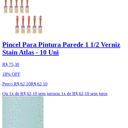
Pincel Para Pintura Parede 1 1/2 Verniz
Stain Atlas - 10 Uni
R$ 75,30
18% OFF
Preço R$ 62,10
R$
62
,
10
Ou 1x de R$ 62,10 sem juros
ou
1
x de
R$ 62,10
sem juros