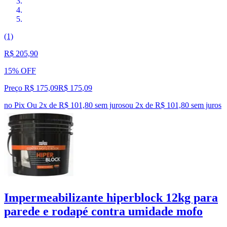
(1)
R$ 205,90
15% OFF
Preço R$ 175,09
R$
175
,
09
no Pix
Ou 2x de R$ 101,80 sem juros
ou
2
x de
R$ 101,80
sem juros
Impermeabilizante hiperblock 12kg para
parede e rodapé contra umidade mofo