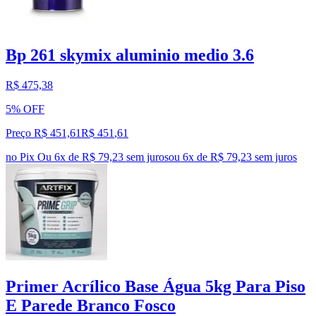
Bp 261 skymix aluminio medio 3.6
R$ 475,38
5% OFF
Preço R$ 451,61
R$
451
,
61
no Pix
Ou 6x de R$ 79,23 sem juros
ou
6
x de
R$ 79,23
sem juros
Primer Acrílico Base Água 5kg Para Piso
E Parede Branco Fosco