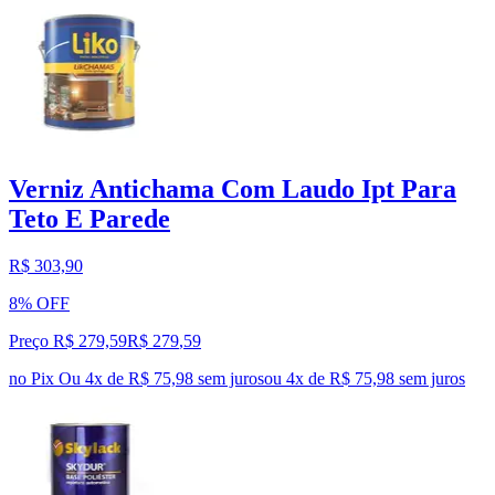
Verniz Antichama Com Laudo Ipt Para
Teto E Parede
R$ 303,90
8% OFF
Preço R$ 279,59
R$
279
,
59
no Pix
Ou 4x de R$ 75,98 sem juros
ou
4
x de
R$ 75,98
sem juros