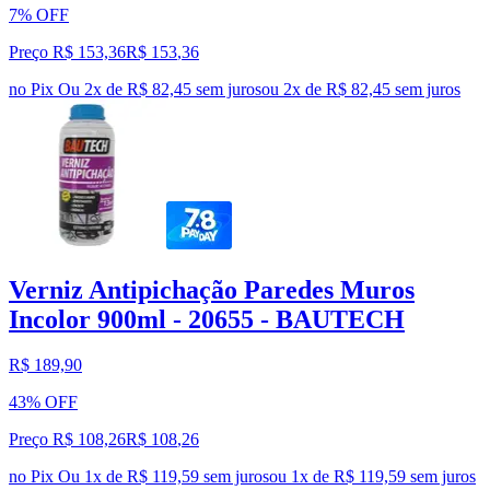
7% OFF
Preço R$ 153,36
R$
153
,
36
no Pix
Ou 2x de R$ 82,45 sem juros
ou
2
x de
R$ 82,45
sem juros
Verniz Antipichação Paredes Muros
Incolor 900ml - 20655 - BAUTECH
R$ 189,90
43% OFF
Preço R$ 108,26
R$
108
,
26
no Pix
Ou 1x de R$ 119,59 sem juros
ou
1
x de
R$ 119,59
sem juros