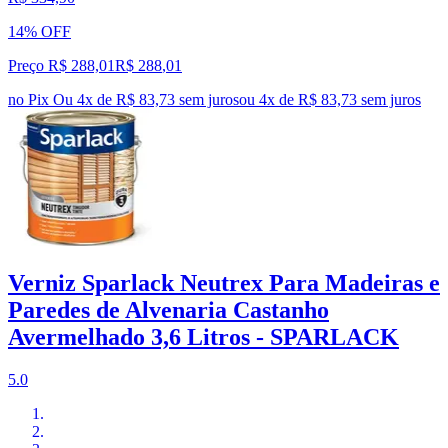
14% OFF
Preço R$ 288,01
R$
288
,
01
no Pix
Ou 4x de R$ 83,73 sem juros
ou
4
x de
R$ 83,73
sem juros
Verniz Sparlack Neutrex Para Madeiras e
Paredes de Alvenaria Castanho
Avermelhado 3,6 Litros - SPARLACK
5.0