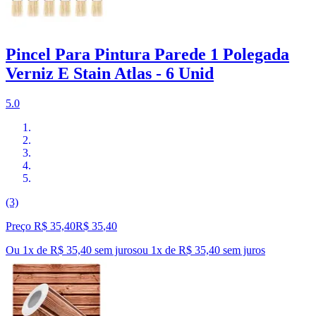
Pincel Para Pintura Parede 1 Polegada
Verniz E Stain Atlas - 6 Unid
5.0
(3)
Preço R$ 35,40
R$
35
,
40
Ou 1x de R$ 35,40 sem juros
ou
1
x de
R$ 35,40
sem juros