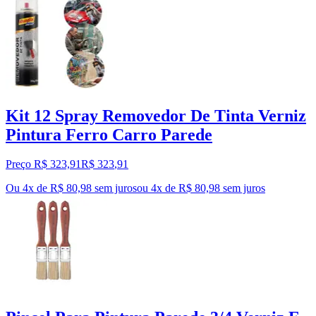
Kit 12 Spray Removedor De Tinta Verniz
Pintura Ferro Carro Parede
Preço R$ 323,91
R$
323
,
91
Ou 4x de R$ 80,98 sem juros
ou
4
x de
R$ 80,98
sem juros