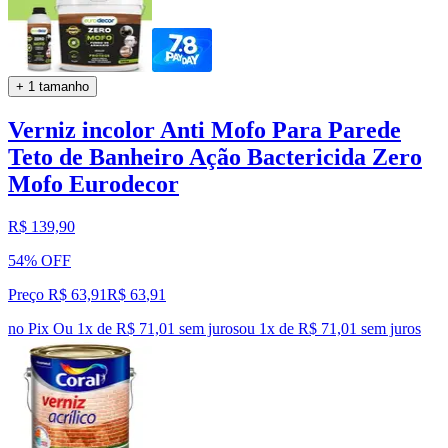
+ 1 tamanho
Verniz incolor Anti Mofo Para Parede
Teto de Banheiro Ação Bactericida Zero
Mofo Eurodecor
R$ 139,90
54% OFF
Preço R$ 63,91
R$
63
,
91
no Pix
Ou 1x de R$ 71,01 sem juros
ou
1
x de
R$ 71,01
sem juros