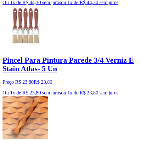
Ou 1x de R$ 44,30 sem juros
ou
1
x de
R$ 44,30
sem juros
Pincel Para Pintura Parede 3/4 Verniz E
Stain Atlas- 5 Un
Preço R$ 23,80
R$
23
,
80
Ou 1x de R$ 23,80 sem juros
ou
1
x de
R$ 23,80
sem juros