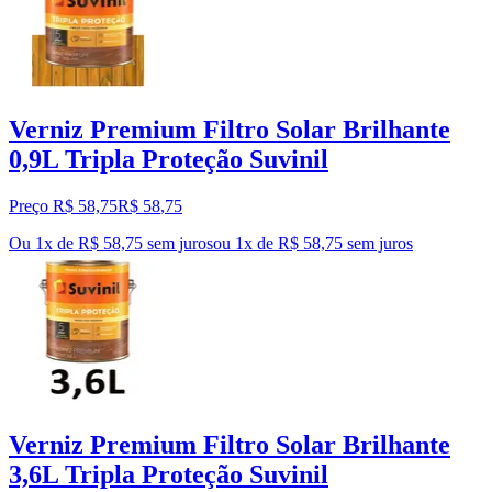
Verniz Premium Filtro Solar Brilhante
0,9L Tripla Proteção Suvinil
Preço R$ 58,75
R$
58
,
75
Ou 1x de R$ 58,75 sem juros
ou
1
x de
R$ 58,75
sem juros
Verniz Premium Filtro Solar Brilhante
3,6L Tripla Proteção Suvinil