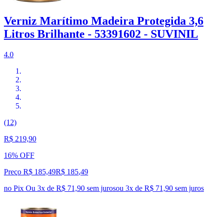
Verniz Marítimo Madeira Protegida 3,6
Litros Brilhante - 53391602 - SUVINIL
4.0
(12)
R$ 219,90
16% OFF
Preço R$ 185,49
R$
185
,
49
no Pix
Ou 3x de R$ 71,90 sem juros
ou
3
x de
R$ 71,90
sem juros