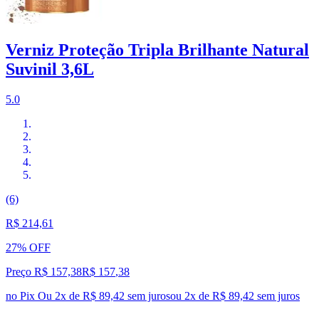
Verniz Proteção Tripla Brilhante Natural
Suvinil 3,6L
5.0
(6)
R$ 214,61
27% OFF
Preço R$ 157,38
R$
157
,
38
no Pix
Ou 2x de R$ 89,42 sem juros
ou
2
x de
R$ 89,42
sem juros