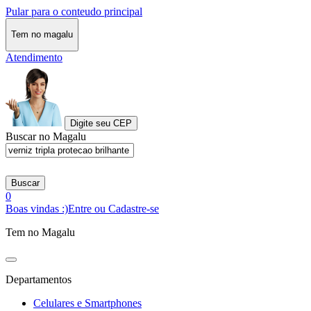
Pular para o conteudo principal
Tem no magalu
Atendimento
Digite seu CEP
Buscar no Magalu
Buscar
0
Boas vindas :)
Entre ou Cadastre-se
Tem no Magalu
Departamentos
Celulares e Smartphones