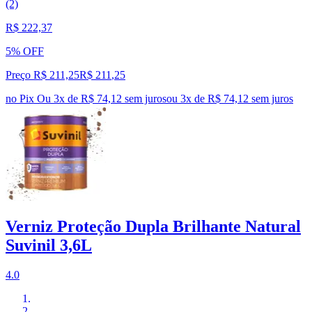
(2)
R$ 222,37
5% OFF
Preço R$ 211,25
R$
211
,
25
no Pix
Ou 3x de R$ 74,12 sem juros
ou
3
x de
R$ 74,12
sem juros
Verniz Proteção Dupla Brilhante Natural
Suvinil 3,6L
4.0