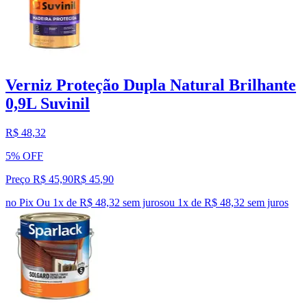
Verniz Proteção Dupla Natural Brilhante
0,9L Suvinil
R$ 48,32
5% OFF
Preço R$ 45,90
R$
45
,
90
no Pix
Ou 1x de R$ 48,32 sem juros
ou
1
x de
R$ 48,32
sem juros