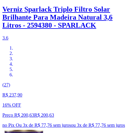
Verniz Sparlack Triplo Filtro Solar
Brilhante Para Madeira Natural 3,6
Litros - 2594380 - SPARLACK
3.6
(27)
R$ 237,90
16% OFF
Preço R$ 200,63
R$
200
,
63
no Pix
Ou 3x de R$ 77,76 sem juros
ou
3
x de
R$ 77,76
sem juros