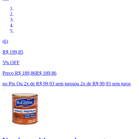
(6)
R$ 199,85
5% OFF
Preço R$ 189,86
R$
189
,
86
no Pix
Ou 2x de R$ 99,93 sem juros
ou
2
x de
R$ 99,93
sem juros