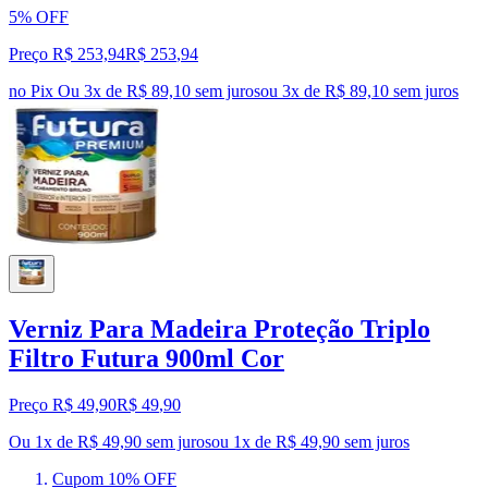
5% OFF
Preço R$ 253,94
R$
253
,
94
no Pix
Ou 3x de R$ 89,10 sem juros
ou
3
x de
R$ 89,10
sem juros
Verniz Para Madeira Proteção Triplo
Filtro Futura 900ml Cor
Preço R$ 49,90
R$
49
,
90
Ou 1x de R$ 49,90 sem juros
ou
1
x de
R$ 49,90
sem juros
Cupom 10% OFF