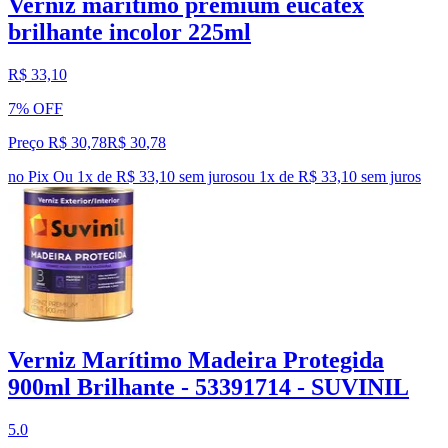
Verniz maritimo premium eucatex
brilhante incolor 225ml
R$ 33,10
7% OFF
Preço R$ 30,78
R$
30
,
78
no Pix
Ou 1x de R$ 33,10 sem juros
ou
1
x de
R$ 33,10
sem juros
Verniz Marítimo Madeira Protegida
900ml Brilhante - 53391714 - SUVINIL
5.0