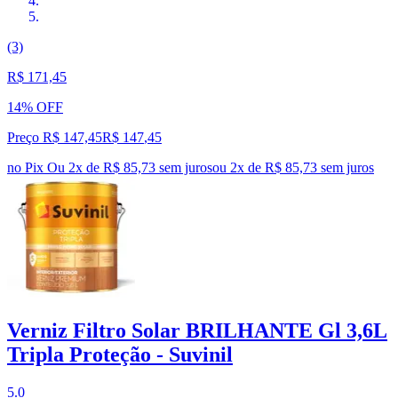
(3)
R$ 171,45
14% OFF
Preço R$ 147,45
R$
147
,
45
no Pix
Ou 2x de R$ 85,73 sem juros
ou
2
x de
R$ 85,73
sem juros
Verniz Filtro Solar BRILHANTE Gl 3,6L
Tripla Proteção - Suvinil
5.0