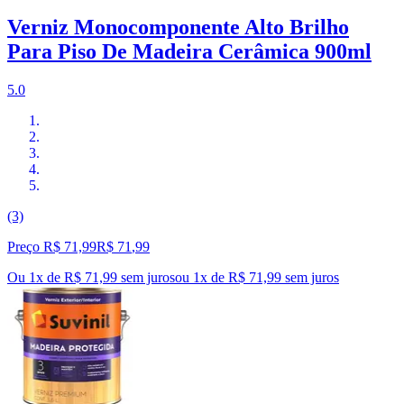
Verniz Monocomponente Alto Brilho
Para Piso De Madeira Cerâmica 900ml
5.0
(3)
Preço R$ 71,99
R$
71
,
99
Ou 1x de R$ 71,99 sem juros
ou
1
x de
R$ 71,99
sem juros