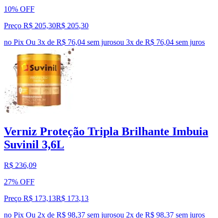
10% OFF
Preço R$ 205,30
R$
205
,
30
no Pix
Ou 3x de R$ 76,04 sem juros
ou
3
x de
R$ 76,04
sem juros
Verniz Proteção Tripla Brilhante Imbuia
Suvinil 3,6L
R$ 236,09
27% OFF
Preço R$ 173,13
R$
173
,
13
no Pix
Ou 2x de R$ 98,37 sem juros
ou
2
x de
R$ 98,37
sem juros