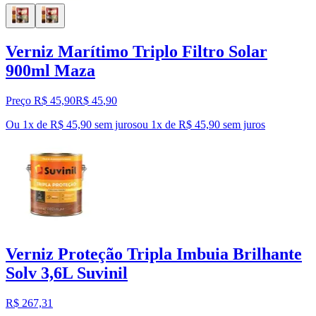
Verniz Marítimo Triplo Filtro Solar
900ml Maza
Preço R$ 45,90
R$
45
,
90
Ou 1x de R$ 45,90 sem juros
ou
1
x de
R$ 45,90
sem juros
Verniz Proteção Tripla Imbuia Brilhante
Solv 3,6L Suvinil
R$ 267,31