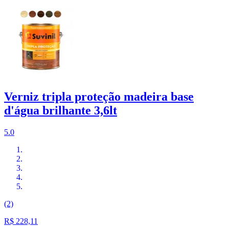
Verniz tripla proteção madeira base
d'água brilhante 3,6lt
5.0
(2)
R$ 228,11