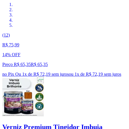
(12)
R$ 75,99
14% OFF
Preço R$ 65,35
R$
65
,
35
no Pix
Ou 1x de R$ 72,19 sem juros
ou
1
x de
R$ 72,19
sem juros
Verniz Premium Tingidor Imbuia