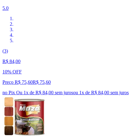
5.0
(3)
R$ 84,00
10% OFF
Preço R$ 75,60
R$
75
,
60
no Pix
Ou 1x de R$ 84,00 sem juros
ou
1
x de
R$ 84,00
sem juros