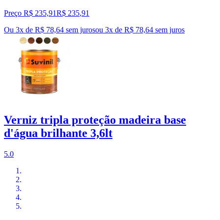
Preço R$ 235,91
R$
235
,
91
Ou 3x de R$ 78,64 sem juros
ou
3
x de
R$ 78,64
sem juros
Verniz tripla proteção madeira base
d'água brilhante 3,6lt
5.0