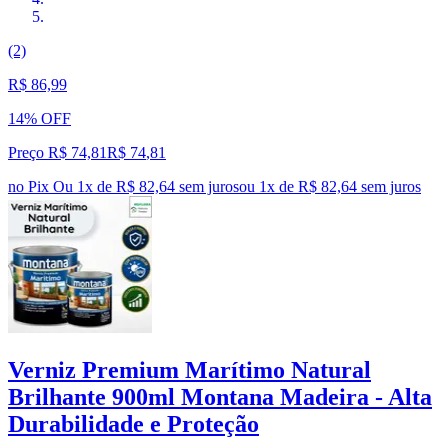
(2)
R$ 86,99
14% OFF
Preço R$ 74,81
R$
74
,
81
no Pix
Ou 1x de R$ 82,64 sem juros
ou
1
x de
R$ 82,64
sem juros
Verniz Premium Marítimo Natural
Brilhante 900ml Montana Madeira - Alta
Durabilidade e Proteção