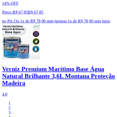
14% OFF
Preço R$ 67,85
R$
67
,
85
no Pix
Ou 1x de R$ 78,90 sem juros
ou
1
x de
R$ 78,90
sem juros
Verniz Premium Marítimo Base Água
Natural Brilhante 3,6L Montana Proteção
Madeira
4.0