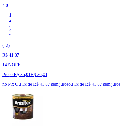
4.0
(12)
R$ 41,87
14% OFF
Preço R$ 36,01
R$
36
,
01
no Pix
Ou 1x de R$ 41,87 sem juros
ou
1
x de
R$ 41,87
sem juros