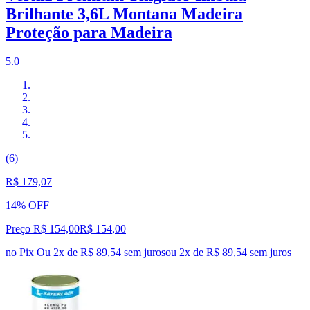
Brilhante 3,6L Montana Madeira
Proteção para Madeira
5.0
(6)
R$ 179,07
14% OFF
Preço R$ 154,00
R$
154
,
00
no Pix
Ou 2x de R$ 89,54 sem juros
ou
2
x de
R$ 89,54
sem juros