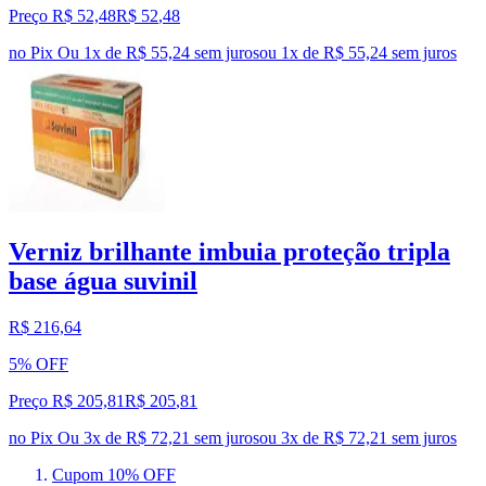
Preço R$ 52,48
R$
52
,
48
no Pix
Ou 1x de R$ 55,24 sem juros
ou
1
x de
R$ 55,24
sem juros
Verniz brilhante imbuia proteção tripla
base água suvinil
R$ 216,64
5% OFF
Preço R$ 205,81
R$
205
,
81
no Pix
Ou 3x de R$ 72,21 sem juros
ou
3
x de
R$ 72,21
sem juros
Cupom 10% OFF