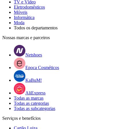
TV e Vídeo
Eletrodomésticos
Móveis
Informática
Moda
Todos os departamentos
Nossas marcas e parceiros
Netshoes
Epoca Cosméticos
KaBuM!
AliExpress
Todas as marcas
Todas as categorias
Todas as subcategorias
Serviços e benefícios
Cartão Luiza