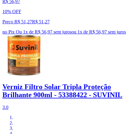
R$ 56,97
10% OFF
Preço R$ 51,27
R$
51
,
27
no Pix
Ou 1x de R$ 56,97 sem juros
ou
1
x de
R$ 56,97
sem juros
Verniz Filtro Solar Tripla Proteção
Brilhante 900ml - 53388422 - SUVINIL
3.0