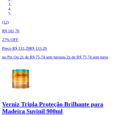
(12)
R$ 181,76
27% OFF
Preço R$ 133,29
R$
133
,
29
no Pix
Ou 2x de R$ 75,74 sem juros
ou
2
x de
R$ 75,74
sem juros
Verniz Tripla Proteção Brilhante para
Madeira Suvinil 900ml