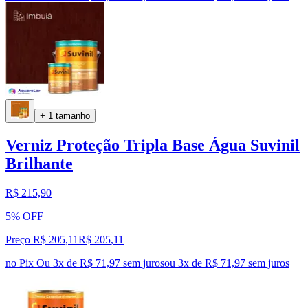
+ 1 tamanho
Verniz Proteção Tripla Base Água Suvinil
Brilhante
R$ 215,90
5% OFF
Preço R$ 205,11
R$
205
,
11
no Pix
Ou 3x de R$ 71,97 sem juros
ou
3
x de
R$ 71,97
sem juros