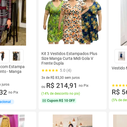
Kit 3 Vestidos Estampados Plus
Size Manga Curta Midi Gola V
Frente Dupla
o com Estampa
Vestido 
5.0 (4)
Cinto - Manga
3x de R$ 83,30 sem juros
3 vez de R$ 83,30 sem juros
R$ 214,91
 juros
no Pix
ou
R$ 5
sem juros
,32
no Pix
(
14% de desconto no pix
)
(
5% de de
Cupom
R$ 10 OFF
acional