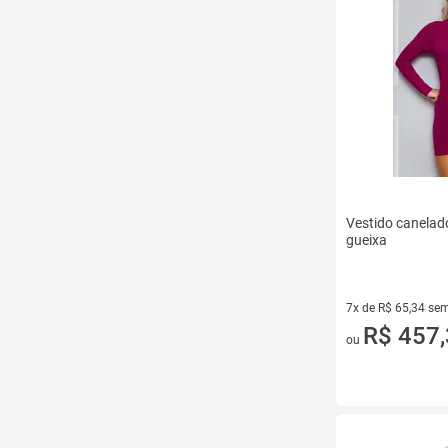
Vestido canelado
gueixa
7x de R$ 65,34 sem
7 vez de R$ 65,34 
R$ 457
ou