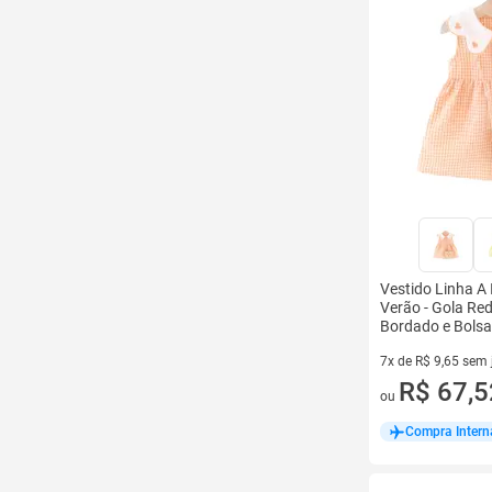
Vestido Linha A 
Verão - Gola R
Bordado e Bols
7x de R$ 9,65 sem 
7 vez de R$ 9,65 s
R$ 67,5
ou
Compra Intern