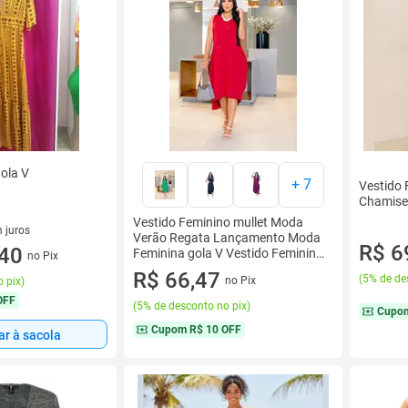
ola V
+
7
Vestido
Chamise 
Vestido Feminino mullet Moda
 juros
Verão Regata Lançamento Moda
R$ 6
sem juros
,40
Feminina gola V Vestido Feminino
no Pix
Plus
R$ 66,47
(
5% de de
no Pix
 pix
)
OFF
(
5% de desconto no pix
)
Cupo
Cupom
R$ 10 OFF
ar à sacola