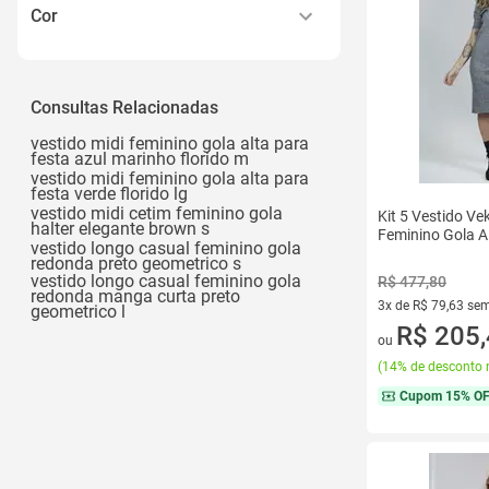
P
Cor
M
Amarelo
G
Azul
Consultas Relacionadas
Gg
Bege
Ver todos
vestido midi feminino gola alta para
festa azul marinho florido m
Branco
vestido midi feminino gola alta para
festa verde florido lg
Cinza
vestido midi cetim feminino gola
Kit 5 Vestido Ve
halter elegante brown s
Feminino Gola A
Ver todos
vestido longo casual feminino gola
redonda preto geometrico s
vestido longo casual feminino gola
R$ 477,80
redonda manga curta preto
3x de R$ 79,63 sem
geometrico l
3 vez de R$ 79,63 
R$ 205
ou
(
14% de desconto 
Cupom
15% O