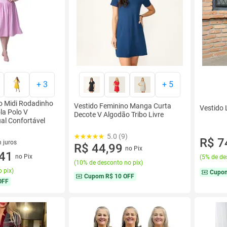
+
3
+
5
o Midi Rodadinho
Vestido Feminino Manga Curta
Vestido 
la Polo V
Decote V Algodão Tribo Livre
al Confortável
5.0 (9)
R$ 7
 juros
R$ 44,99
no Pix
sem juros
,41
no Pix
(
5% de de
(
10% de desconto no pix
)
 pix
)
Cupo
Cupom
R$ 10 OFF
OFF