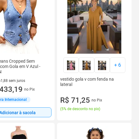
Jeans Cropped Sem
+
6
com Gola em V Azul -
N
vestido gola v com fenda na
61,88 sem juros
lateral
R$ 61,88 sem juros
433,19
no Pix
R$ 71,25
a Internacional
no Pix
(
5% de desconto no pix
)
Adicionar à sacola