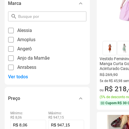
Marca
pesquisar
por
filtro
Alessia
Amoplus
Angerô
Anjo da Mamãe
Vestido Feminin
Manga Curta Go
Anrabess
Acinturado Casu
R$ 269,90
Ver todos
5x de R$ 45,98 sem
5 vez de R$ 45,98 
R$ 218
ou
(
5% de desconto no
Preço
Cupom
R$ 30 
Mínimo:
Máximo:
R$ 8,06
R$ 947,15