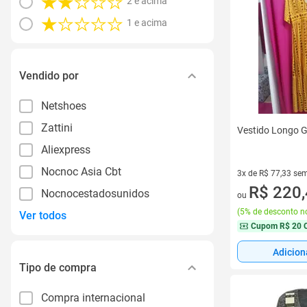
2 e acima
1 e acima
Vendido por
Netshoes
Zattini
Vestido Longo G
Aliexpress
Nocnoc Asia Cbt
3x de R$ 77,33 sem
3 vez de R$ 77,33 
R$ 220
Nocnocestadosunidos
ou
(
5% de desconto no
Ver todos
Cupom
R$ 20 
Adicion
Tipo de compra
Compra internacional