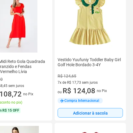
Vestido Yuufuniy Toddler Baby Girl
Midi Reto Gola Quadrada
Golf Hole Bordado 3-4Y
ranzido e Fendas
 Vermelho Lívia
R$ 124,65
90
7x de R$ 17,73 sem juros
58,45 sem juros
7 vez de R$ 17,73 sem juros
R$ 124,08
no Pix
ou
R$ 58,45 sem juros
108,72
no Pix
Compra Internacional
sconto no pix
)
m
R$ 15 OFF
Adicionar à sacola