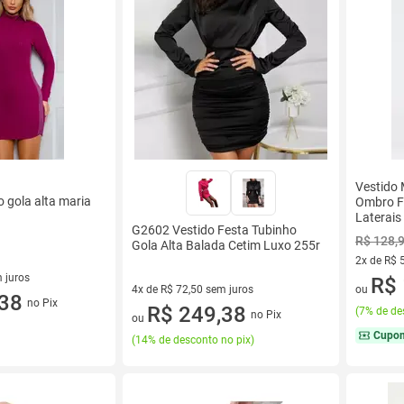
Vestido 
 gola alta maria
Ombro F
Laterais
G2602 Vestido Festa Tubinho
R$ 128,
Gola Alta Balada Cetim Luxo 255r
2x de R$ 
 juros
2 vez de 
R$ 
4x de R$ 72,50 sem juros
ou
sem juros
,38
no Pix
4 vez de R$ 72,50 sem juros
R$ 249,38
(
7% de de
no Pix
ou
Cupo
(
14% de desconto no pix
)