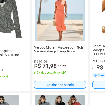
Coletê 
Vestido Midi em Viscose com Gola
Mangas 
saquinho
V e Sem Manga Cereja Rosa
ELLEVE
ola V Outono
7x de R$ 
R$ 99,99
R$ 71,98
7 vez de 
R$ 
no Pix
ou
no Pix
(
10% de desconto no pix
)
Compr
no pix
)
Adicionar à sacola