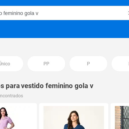
o Magalu
Único
PP
P
s para
vestido feminino gola v
encontrados