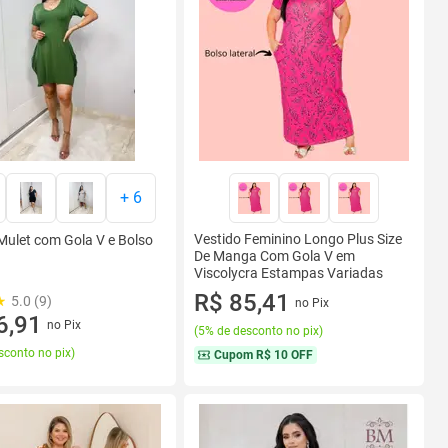
+
6
Vestido Feminino Longo Plus Size
Mulet com Gola V e Bolso
De Manga Com Gola V em
Viscolycra Estampas Variadas
R$ 85,41
5.0 (9)
no Pix
6,91
no Pix
(
5% de desconto no pix
)
sconto no pix
)
Cupom
R$ 10 OFF