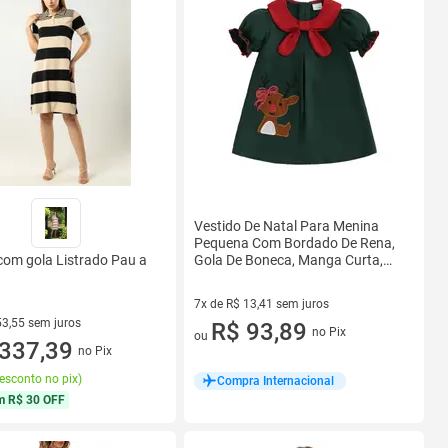
Vestido De Natal Para Menina
Pequena Com Bordado De Rena,
Gola De Boneca, Manga Curta,
com gola Listrado Pau a
Estilo
7x de R$ 13,41 sem juros
53,55 sem juros
7 vez de R$ 13,41 sem juros
R$ 93,89
no Pix
ou
R$ 53,55 sem juros
337,39
no Pix
esconto no pix
)
Compra Internacional
m
R$ 30 OFF