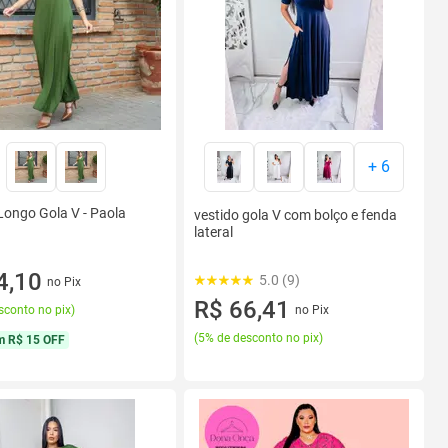
+
6
Longo Gola V - Paola
vestido gola V com bolço e fenda
lateral
4,10
5.0 (9)
no Pix
R$ 66,41
no Pix
sconto no pix
)
(
5% de desconto no pix
)
m
R$ 15 OFF