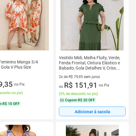
Vestido Midi, Malha Fluity, Verde,
 Feminino Manga 3/4
Fenda Frontal, Cintura Elástico e
Gola V Plus Size
Babado, Gola Detalhes V, Criss.
BM1346V Tam U P/GG
2x de R$ 79,95 sem juros
9,35
2 vez de R$ 79,95 sem juros
R$ 151,91
no Pix
no Pix
ou
sconto no pix
)
(
5% de desconto no pix
)
Cupom
R$ 20 OFF
m
R$ 10 OFF
Adicionar à sacola