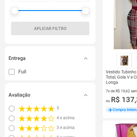
APLICAR FILTRO
Entrega
Full
Vestido Tubinh
Total, Gola V e 
Longa
7x de R$ 19,62 sem
Avaliação
7 vez de R$ 19,62 
R$ 137
ou
5
Compra Intern
4 e acima
3 e acima