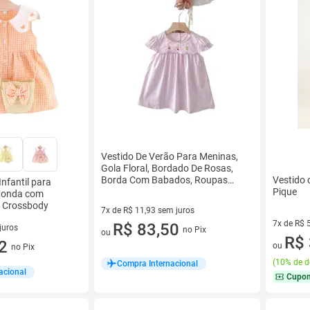
Vestido De Verão Para Meninas,
Gola Floral, Bordado De Rosas,
Borda Com Babados, Roupas
Vestido 
Infantil para
Casuais
Pique
edonda com
a Crossbody
7x de R$ 11,93 sem juros
7x de R$ 
7 vez de R$ 11,93 sem juros
R$ 83,50
juros
no Pix
ou
7 vez de 
R$ 
em juros
2
ou
no Pix
(
10% de d
Compra Internacional
acional
Cupo