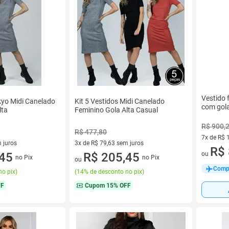
Vestido
kyo Midi Canelado
Kit 5 Vestidos Midi Canelado
com gola
lta
Feminino Gola Alta Casual
R$ 900,
R$ 477,80
7x de R$ 
 juros
3x de R$ 79,63 sem juros
7 vez de 
R$ 
ou
sem juros
,45
3 vez de R$ 79,63 sem juros
R$ 205,45
no Pix
no Pix
ou
Compr
no pix
)
(
14% de desconto no pix
)
FF
Cupom
15% OFF