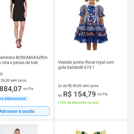
 feminino BCBGMAXAZRIA
Vestido junino floral royal com
 reta e penas de tule
gola bambolê 674 1
20
126,30 sem juros
2x de R$ 90,00 sem juros
R$ 126,30 sem juros
884,07
no Pix
2 vez de R$ 90,00 sem juros
R$ 154,79
no Pix
ou
a Internacional
(
14% de desconto no pix
)
Adicionar à sacola