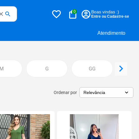
0
Boas vindas :)
Entre ou Cadastre-se
Atendimento
M
G
GG
G
Ordenar por