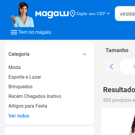
Buscar n
Digite seu CEP
Buscar
Tem no magalu
Tamanho
Categoria
Moda
Esporte e Lazer
Brinquedos
Resultado
Recém Chegados Inativo
900 produtos 
Artigos para Festa
Ver todos