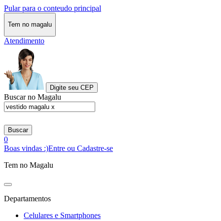
Pular para o conteudo principal
Tem no magalu
Atendimento
Digite seu CEP
Buscar no Magalu
Buscar
0
Boas vindas :)
Entre ou Cadastre-se
Tem no Magalu
Departamentos
Celulares e Smartphones