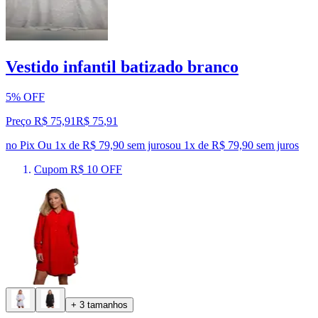
Vestido infantil batizado branco
5% OFF
Preço R$ 75,91
R$
75
,
91
no Pix
Ou 1x de R$ 79,90 sem juros
ou
1
x de
R$ 79,90
sem juros
Cupom R$ 10 OFF
+ 3 tamanhos