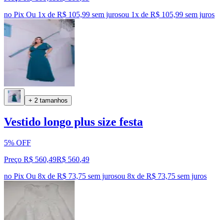
no Pix
Ou 1x de R$ 105,99 sem juros
ou
1
x de
R$ 105,99
sem juros
+ 2 tamanhos
Vestido longo plus size festa
5% OFF
Preço R$ 560,49
R$
560
,
49
no Pix
Ou 8x de R$ 73,75 sem juros
ou
8
x de
R$ 73,75
sem juros