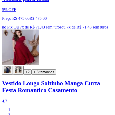
5% OFF
Preço R$ 475,00
R$
475
,
00
no Pix
Ou 7x de R$ 71,43 sem juros
ou
7
x de
R$ 71,43
sem juros
+2
+ 3 tamanhos
Vestido Longo Soltinho Manga Curta
Festa Romantico Casamento
4.7