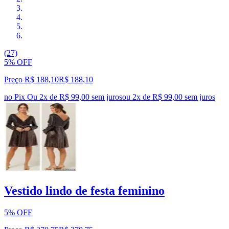
(27)
5% OFF
Preço R$ 188,10
R$
188
,
10
no Pix
Ou 2x de R$ 99,00 sem juros
ou
2
x de
R$ 99,00
sem juros
Vestido lindo de festa feminino
5% OFF