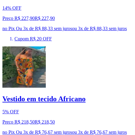
14% OFF
Preço R$ 227,90
R$
227
,
90
no Pix
Ou 3x de R$ 88,33 sem juros
ou
3
x de
R$ 88,33
sem juros
Cupom R$ 20 OFF
Vestido em tecido Africano
5% OFF
Preço R$ 218,50
R$
218
,
50
no Pix
Ou 3x de R$ 76,67 sem juros
ou
3
x de
R$ 76,67
sem juros