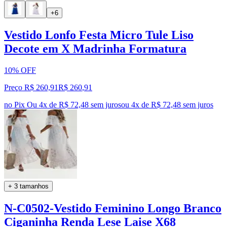
+6
Vestido Lonfo Festa Micro Tule Liso
Decote em X Madrinha Formatura
10% OFF
Preço R$ 260,91
R$
260
,
91
no Pix
Ou 4x de R$ 72,48 sem juros
ou
4
x de
R$ 72,48
sem juros
+ 3 tamanhos
N-C0502-Vestido Feminino Longo Branco
Ciganinha Renda Lese Laise X68