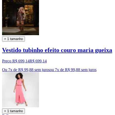
+ 1 tamanho
Vestido tubinho efeito couro maria gueixa
Preço R$ 699,14
R$
699
,
14
Ou 7x de R$ 99,88 sem juros
ou
7
x de
R$ 99,88
sem juros
+ 1 tamanho