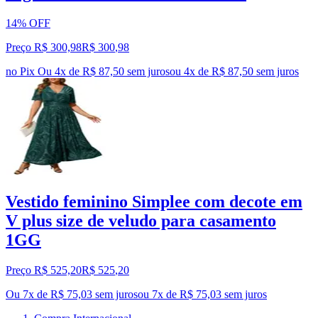
14% OFF
Preço R$ 300,98
R$
300
,
98
no Pix
Ou 4x de R$ 87,50 sem juros
ou
4
x de
R$ 87,50
sem juros
Vestido feminino Simplee com decote em
V plus size de veludo para casamento
1GG
Preço R$ 525,20
R$
525
,
20
Ou 7x de R$ 75,03 sem juros
ou
7
x de
R$ 75,03
sem juros