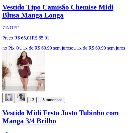
Vestido Tipo Camisão Chemise Midi
Blusa Manga Longa
7% OFF
Preço R$ 65,01
R$
65
,
01
no Pix
Ou 1x de R$ 69,90 sem juros
ou
1
x de
R$ 69,90
sem juros
+3
+ 3 tamanhos
Vestido Midi Festa Justo Tubinho com
Manga 3/4 Brilho