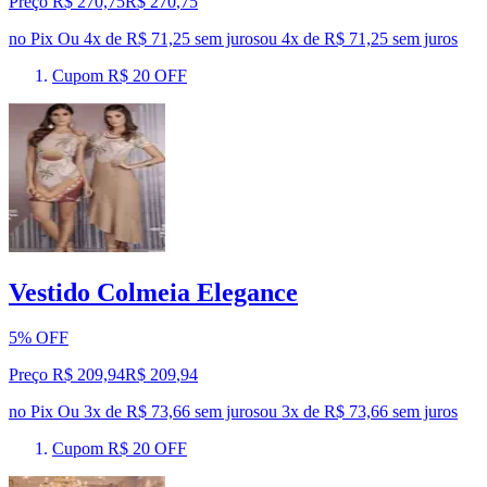
Preço R$ 270,75
R$
270
,
75
no Pix
Ou 4x de R$ 71,25 sem juros
ou
4
x de
R$ 71,25
sem juros
Cupom R$ 20 OFF
Vestido Colmeia Elegance
5% OFF
Preço R$ 209,94
R$
209
,
94
no Pix
Ou 3x de R$ 73,66 sem juros
ou
3
x de
R$ 73,66
sem juros
Cupom R$ 20 OFF