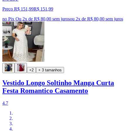
Preço R$ 151,99
R$
151
,
99
no Pix
Ou 2x de R$ 80,00 sem juros
ou
2
x de
R$ 80,00
sem juros
+2
+ 3 tamanhos
Vestido Longo Soltinho Manga Curta
Festa Romantico Casamento
4.7