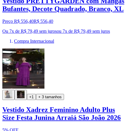
Vestido PRETTYGARDEN com Mangas
Bufantes, Decote Quadrado, Branco, XL
Preço R$ 556,40
R$
556
,
40
Ou 7x de R$ 79,49 sem juros
ou
7
x de
R$ 79,49
sem juros
Compra Internacional
+1
+ 3 tamanhos
Vestido Xadrez Feminino Adulto Plus
Size Festa Junina Arraiá São João 2026
5% OFF