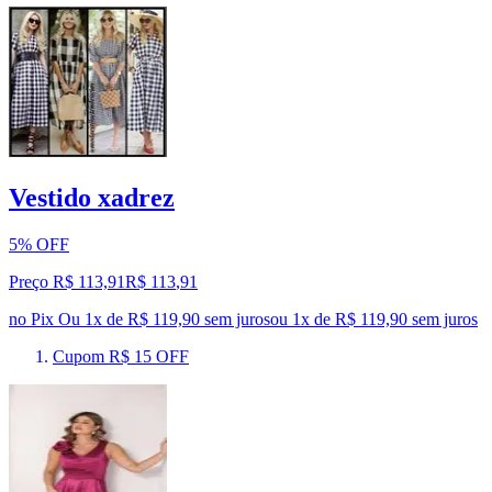
Vestido xadrez
5% OFF
Preço R$ 113,91
R$
113
,
91
no Pix
Ou 1x de R$ 119,90 sem juros
ou
1
x de
R$ 119,90
sem juros
Cupom R$ 15 OFF