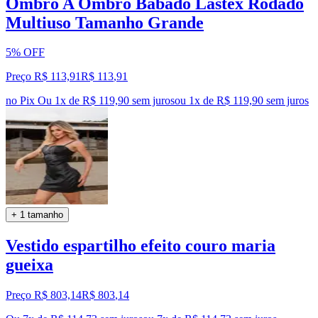
Ombro A Ombro Babado Lastex Rodado
Multiuso Tamanho Grande
5% OFF
Preço R$ 113,91
R$
113
,
91
no Pix
Ou 1x de R$ 119,90 sem juros
ou
1
x de
R$ 119,90
sem juros
+ 1 tamanho
Vestido espartilho efeito couro maria
gueixa
Preço R$ 803,14
R$
803
,
14