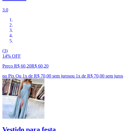
3.0
(3)
14% OFF
Preço R$ 60,20
R$
60
,
20
no Pix
Ou 1x de R$ 70,00 sem juros
ou
1
x de
R$ 70,00
sem juros
Vestido para festa