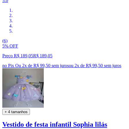
5.0
(6)
5% OFF
Preço R$ 189,05
R$
189
,
05
no Pix
Ou 2x de R$ 99,50 sem juros
ou
2
x de
R$ 99,50
sem juros
+ 4 tamanhos
Vestido de festa infantil Sophia lilás