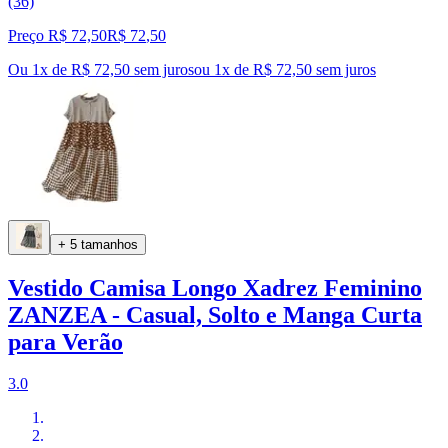
(36)
Preço R$ 72,50
R$
72
,
50
Ou 1x de R$ 72,50 sem juros
ou
1
x de
R$ 72,50
sem juros
+ 5 tamanhos
Vestido Camisa Longo Xadrez Feminino
ZANZEA - Casual, Solto e Manga Curta
para Verão
3.0