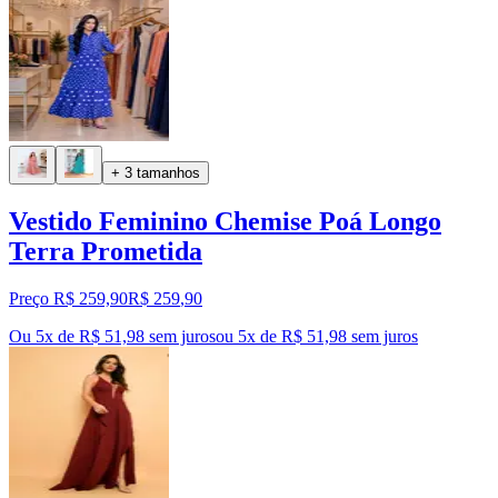
+ 3 tamanhos
Vestido Feminino Chemise Poá Longo
Terra Prometida
Preço R$ 259,90
R$
259
,
90
Ou 5x de R$ 51,98 sem juros
ou
5
x de
R$ 51,98
sem juros