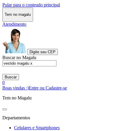
Pular para o conteudo principal
Tem no magalu
Atendimento
Digite seu CEP
Buscar no Magalu
Buscar
0
Boas vindas :)
Entre ou Cadastre-se
Tem no Magalu
Departamentos
Celulares e Smartphones