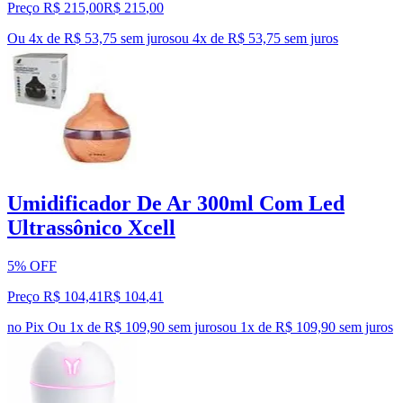
Preço R$ 215,00
R$
215
,
00
Ou 4x de R$ 53,75 sem juros
ou
4
x de
R$ 53,75
sem juros
Umidificador De Ar 300ml Com Led
Ultrassônico Xcell
5% OFF
Preço R$ 104,41
R$
104
,
41
no Pix
Ou 1x de R$ 109,90 sem juros
ou
1
x de
R$ 109,90
sem juros