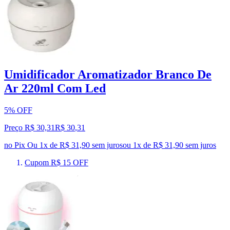
Umidificador Aromatizador Branco De
Ar 220ml Com Led
5% OFF
Preço R$ 30,31
R$
30
,
31
no Pix
Ou 1x de R$ 31,90 sem juros
ou
1
x de
R$ 31,90
sem juros
Cupom R$ 15 OFF