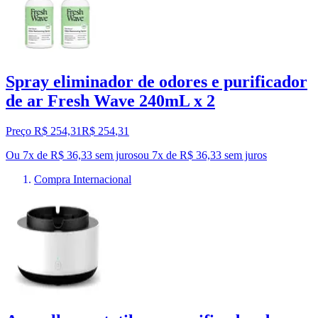
Spray eliminador de odores e purificador
de ar Fresh Wave 240mL x 2
Preço R$ 254,31
R$
254
,
31
Ou 7x de R$ 36,33 sem juros
ou
7
x de
R$ 36,33
sem juros
Compra Internacional