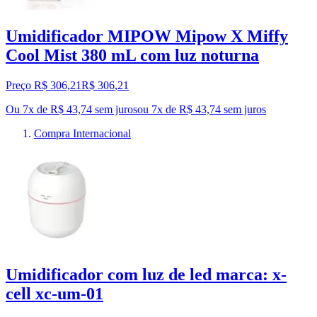
Umidificador MIPOW Mipow X Miffy
Cool Mist 380 mL com luz noturna
Preço R$ 306,21
R$
306
,
21
Ou 7x de R$ 43,74 sem juros
ou
7
x de
R$ 43,74
sem juros
Compra Internacional
Umidificador com luz de led marca: x-
cell xc-um-01