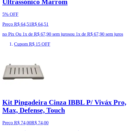
Ultrassónico Marrom
5% OFF
Preço R$ 64,51
R$
64
,
51
no Pix
Ou 1x de R$ 67,90 sem juros
ou
1
x de
R$ 67,90
sem juros
Cupom R$ 15 OFF
Kit Pingadeira Cinza IBBL P/ Viváx Pro,
Max, Defense, Touch
Preço R$ 74,00
R$
74
,
00