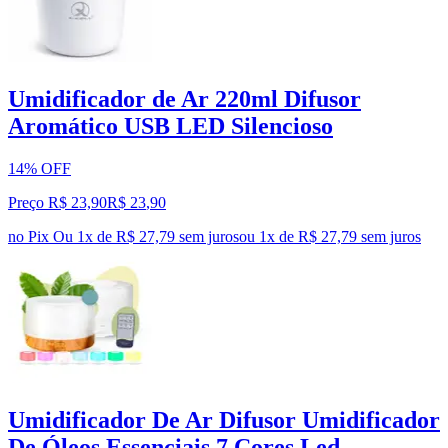
Umidificador de Ar 220ml Difusor
Aromático USB LED Silencioso
14% OFF
Preço R$ 23,90
R$
23
,
90
no Pix
Ou 1x de R$ 27,79 sem juros
ou
1
x de
R$ 27,79
sem juros
Umidificador De Ar Difusor Umidificador
De Óleos Essenciais 7 Cores Led