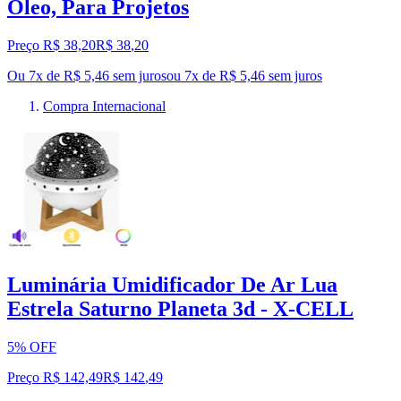
Óleo, Para Projetos
Preço R$ 38,20
R$
38
,
20
Ou 7x de R$ 5,46 sem juros
ou
7
x de
R$ 5,46
sem juros
Compra Internacional
Luminária Umidificador De Ar Lua
Estrela Saturno Planeta 3d - X-CELL
5% OFF
Preço R$ 142,49
R$
142
,
49