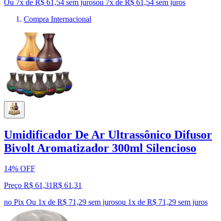
Ou 7x de R$ 61,54 sem juros
ou
7
x de
R$ 61,54
sem juros
Compra Internacional
Umidificador De Ar Ultrassônico Difusor
Bivolt Aromatizador 300ml Silencioso
14% OFF
Preço R$ 61,31
R$
61
,
31
no Pix
Ou 1x de R$ 71,29 sem juros
ou
1
x de
R$ 71,29
sem juros