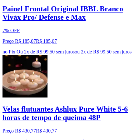
Painel Frontal Original IBBL Branco
Viváx Pro/ Defense e Max
7% OFF
Preço R$ 185,07
R$
185
,
07
no Pix
Ou 2x de R$ 99,50 sem juros
ou
2
x de
R$ 99,50
sem juros
Velas flutuantes Ashlux Pure White 5-6
horas de tempo de queima 48P
Preço R$ 430,77
R$
430
,
77