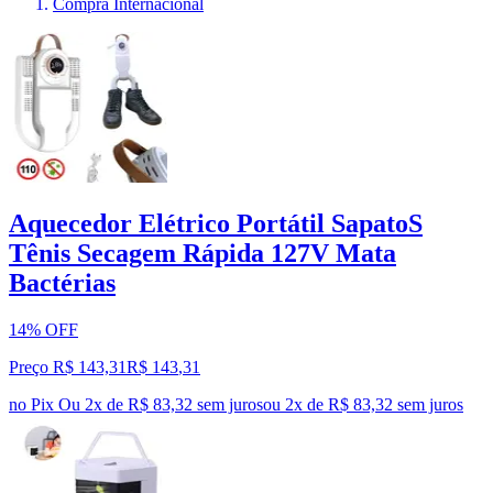
Compra Internacional
Aquecedor Elétrico Portátil SapatoS
Tênis Secagem Rápida 127V Mata
Bactérias
14% OFF
Preço R$ 143,31
R$
143
,
31
no Pix
Ou 2x de R$ 83,32 sem juros
ou
2
x de
R$ 83,32
sem juros