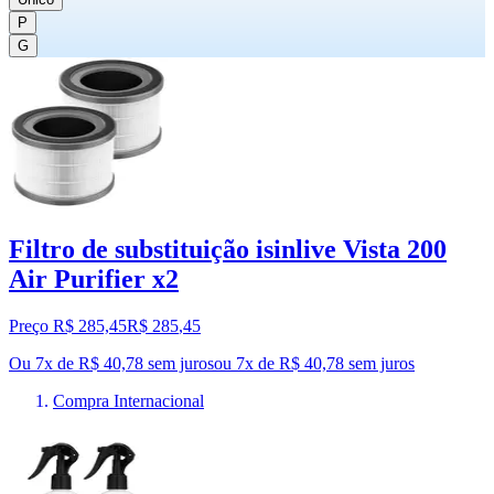
P
G
Filtro de substituição isinlive Vista 200
Air Purifier x2
Preço R$ 285,45
R$
285
,
45
Ou 7x de R$ 40,78 sem juros
ou
7
x de
R$ 40,78
sem juros
Compra Internacional