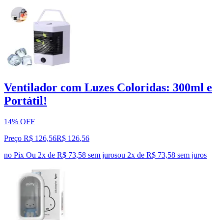
Ventilador com Luzes Coloridas: 300ml e
Portátil!
14% OFF
Preço R$ 126,56
R$
126
,
56
no Pix
Ou 2x de R$ 73,58 sem juros
ou
2
x de
R$ 73,58
sem juros