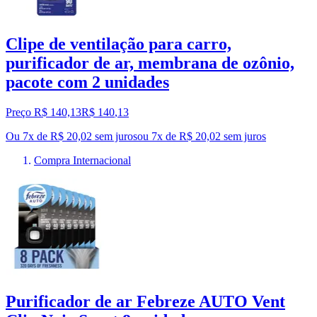
Clipe de ventilação para carro,
purificador de ar, membrana de ozônio,
pacote com 2 unidades
Preço R$ 140,13
R$
140
,
13
Ou 7x de R$ 20,02 sem juros
ou
7
x de
R$ 20,02
sem juros
Compra Internacional
Purificador de ar Febreze AUTO Vent