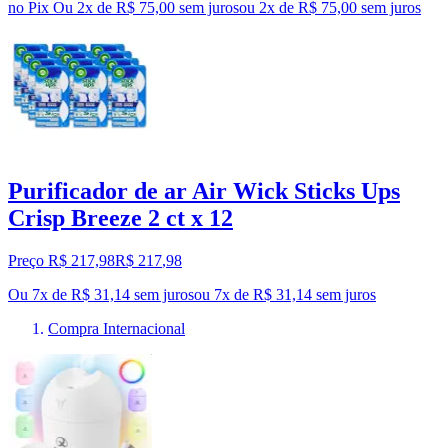
no Pix
Ou 2x de R$ 75,00 sem juros
ou
2
x de
R$ 75,00
sem juros
Purificador de ar Air Wick Sticks Ups
Crisp Breeze 2 ct x 12
Preço R$ 217,98
R$
217
,
98
Ou 7x de R$ 31,14 sem juros
ou
7
x de
R$ 31,14
sem juros
Compra Internacional