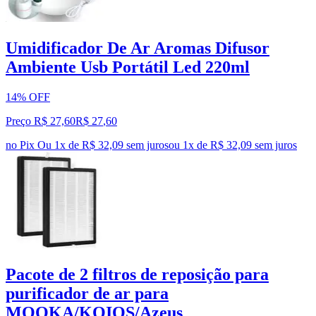
Umidificador De Ar Aromas Difusor
Ambiente Usb Portátil Led 220ml
14% OFF
Preço R$ 27,60
R$
27
,
60
no Pix
Ou 1x de R$ 32,09 sem juros
ou
1
x de
R$ 32,09
sem juros
Pacote de 2 filtros de reposição para
purificador de ar para
MOOKA/KOIOS/Azeus