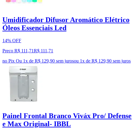
Umidificador Difusor Aromático Elétrico
Óleos Essenciais Led
14% OFF
Preço R$ 111,71
R$
111
,
71
no Pix
Ou 1x de R$ 129,90 sem juros
ou
1
x de
R$ 129,90
sem juros
Painel Frontal Branco Viváx Pro/ Defense
e Max Original- IBBL