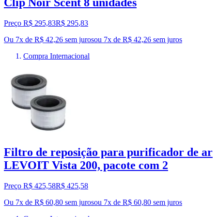
Clip Noir Scent 8 unidades
Preço R$ 295,83
R$
295
,
83
Ou 7x de R$ 42,26 sem juros
ou
7
x de
R$ 42,26
sem juros
Compra Internacional
Filtro de reposição para purificador de ar
LEVOIT Vista 200, pacote com 2
Preço R$ 425,58
R$
425
,
58
Ou 7x de R$ 60,80 sem juros
ou
7
x de
R$ 60,80
sem juros