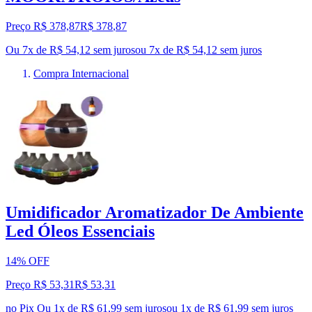
Preço R$ 378,87
R$
378
,
87
Ou 7x de R$ 54,12 sem juros
ou
7
x de
R$ 54,12
sem juros
Compra Internacional
Umidificador Aromatizador De Ambiente
Led Óleos Essenciais
14% OFF
Preço R$ 53,31
R$
53
,
31
no Pix
Ou 1x de R$ 61,99 sem juros
ou
1
x de
R$ 61,99
sem juros