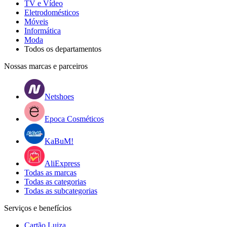
TV e Vídeo
Eletrodomésticos
Móveis
Informática
Moda
Todos os departamentos
Nossas marcas e parceiros
Netshoes
Epoca Cosméticos
KaBuM!
AliExpress
Todas as marcas
Todas as categorias
Todas as subcategorias
Serviços e benefícios
Cartão Luiza