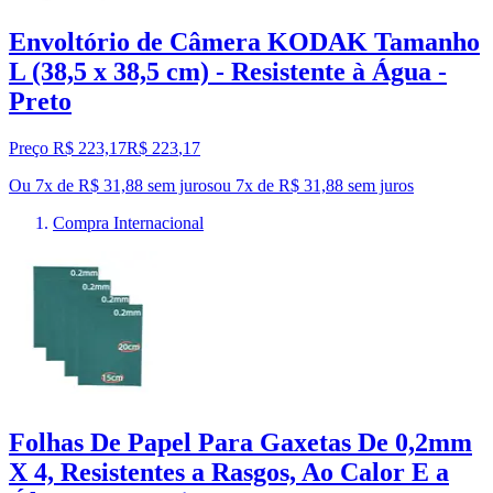
Envoltório de Câmera KODAK Tamanho
L (38,5 x 38,5 cm) - Resistente à Água -
Preto
Preço R$ 223,17
R$
223
,
17
Ou 7x de R$ 31,88 sem juros
ou
7
x de
R$ 31,88
sem juros
Compra Internacional
Folhas De Papel Para Gaxetas De 0,2mm
X 4, Resistentes a Rasgos, Ao Calor E a