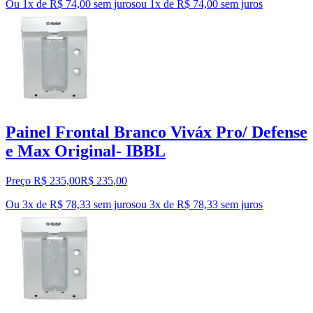
Ou 1x de R$ 74,00 sem juros
ou
1
x de
R$ 74,00
sem juros
Painel Frontal Branco Viváx Pro/ Defense
e Max Original- IBBL
Preço R$ 235,00
R$
235
,
00
Ou 3x de R$ 78,33 sem juros
ou
3
x de
R$ 78,33
sem juros