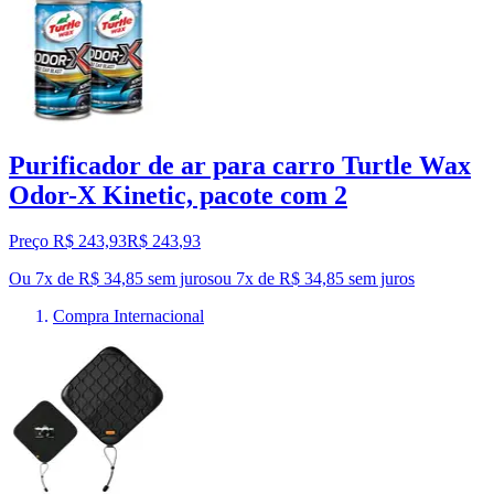
Purificador de ar para carro Turtle Wax
Odor-X Kinetic, pacote com 2
Preço R$ 243,93
R$
243
,
93
Ou 7x de R$ 34,85 sem juros
ou
7
x de
R$ 34,85
sem juros
Compra Internacional