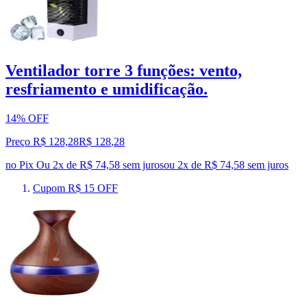
Ventilador torre 3 funções: vento,
resfriamento e umidificação.
14% OFF
Preço R$ 128,28
R$
128
,
28
no Pix
Ou 2x de R$ 74,58 sem juros
ou
2
x de
R$ 74,58
sem juros
Cupom R$ 15 OFF