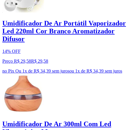
Umidificador De Ar Portátil Vaporizador
Led 220ml Cor Branco Aromatizador
Difusor
14% OFF
Preço R$ 29,58
R$
29
,
58
no Pix
Ou 1x de R$ 34,39 sem juros
ou
1
x de
R$ 34,39
sem juros
Umidificador De Ar 300ml Com Led