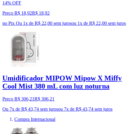
14% OFF
Preço R$ 18,92
R$
18
,
92
no Pix
Ou 1x de R$ 22,00 sem juros
ou
1
x de
R$ 22,00
sem juros
Umidificador MIPOW Mipow X Miffy
Cool Mist 380 mL com luz noturna
Preço R$ 306,21
R$
306
,
21
Ou 7x de R$ 43,74 sem juros
ou
7
x de
R$ 43,74
sem juros
Compra Internacional