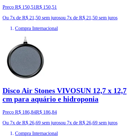
Preço R$ 150,51
R$
150
,
51
Ou 7x de R$ 21,50 sem juros
ou
7
x de
R$ 21,50
sem juros
Compra Internacional
Disco Air Stones VIVOSUN 12,7 x 12,7
cm para aquário e hidroponia
Preço R$ 186,84
R$
186
,
84
Ou 7x de R$ 26,69 sem juros
ou
7
x de
R$ 26,69
sem juros
Compra Internacional