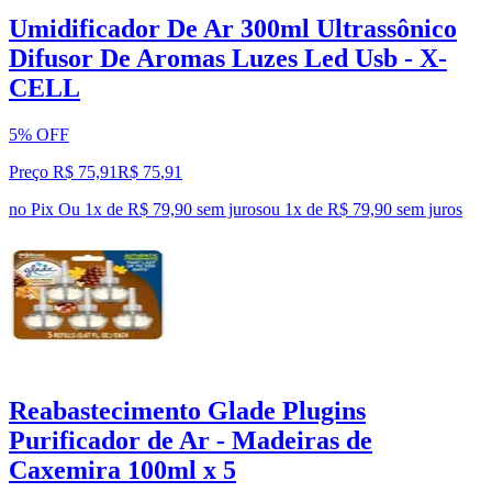
Umidificador De Ar 300ml Ultrassônico
Difusor De Aromas Luzes Led Usb - X-
CELL
5% OFF
Preço R$ 75,91
R$
75
,
91
no Pix
Ou 1x de R$ 79,90 sem juros
ou
1
x de
R$ 79,90
sem juros
Reabastecimento Glade Plugins
Purificador de Ar - Madeiras de
Caxemira 100ml x 5