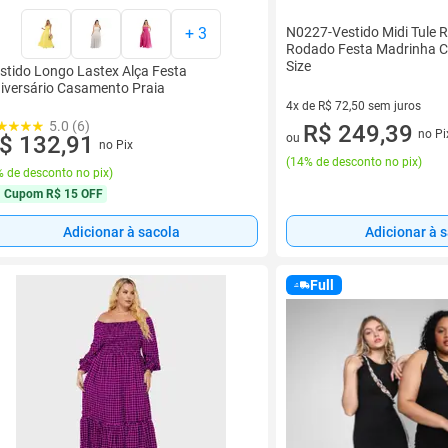
+
3
N0227-Vestido Midi Tule
Rodado Festa Madrinha 
Size
stido Longo Lastex Alça Festa
iversário Casamento Praia
4x de R$ 72,50 sem juros
5.0 (6)
4 vez de R$ 72,50 sem juros
R$ 249,39
no Pi
$ 132,91
ou
no Pix
(
14% de desconto no pix
)
 de desconto no pix
)
Cupom
R$ 15 OFF
Adicionar à sacola
Adicionar à 
Full