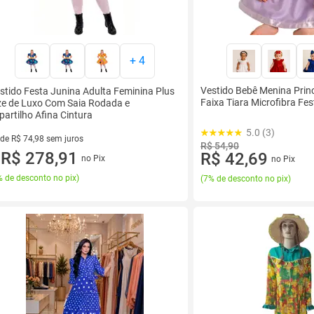
+
4
Vestido Bebê Menina Pri
stido Festa Junina Adulta Feminina Plus
Faixa Tiara Microfibra Fe
ze de Luxo Com Saia Rodada e
partilho Afina Cintura
5.0 (3)
 de R$ 74,98 sem juros
R$ 54,90
ez de R$ 74,98 sem juros
R$ 278,91
R$ 42,69
no Pix
no Pix
u
 de desconto no pix
)
(
7% de desconto no pix
)