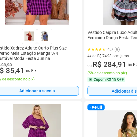
Vestido Caipira Luxo Adu
Feminino Dança Festa Te
stido Xadrez Adulto Curto Plus Size
4.7 (9)
verno Meia Estação Manga 3/4
4x de R$ 74,98 sem juros
ustável Moda Festa Junina
4 vez de R$ 74,98 sem juros
R$ 284,91
no Pi
 99,90
ou
$ 85,41
no Pix
(
5% de desconto no pix
)
 de desconto no pix
)
Cupom
R$ 15 OFF
Adicionar à sacola
Adicionar à 
Full