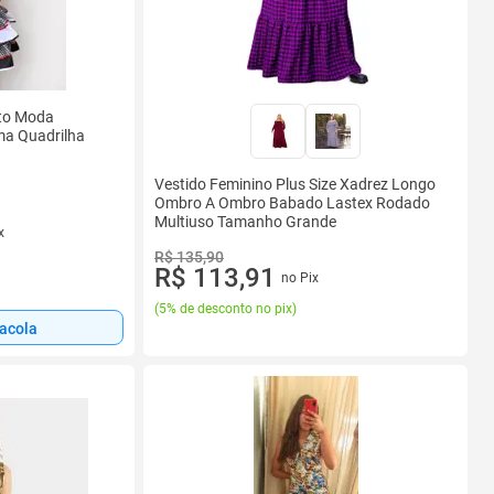
lto Moda
ma Quadrilha
Vestido Feminino Plus Size Xadrez Longo
Ombro A Ombro Babado Lastex Rodado
Multiuso Tamanho Grande
x
R$ 135,90
R$ 113,91
no Pix
(
5% de desconto no pix
)
sacola