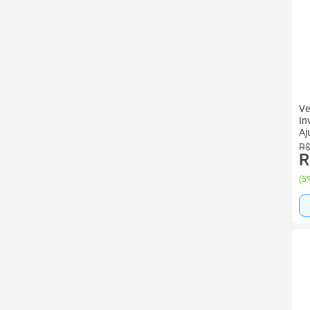
Ve
In
Aj
R$
R
(
5%