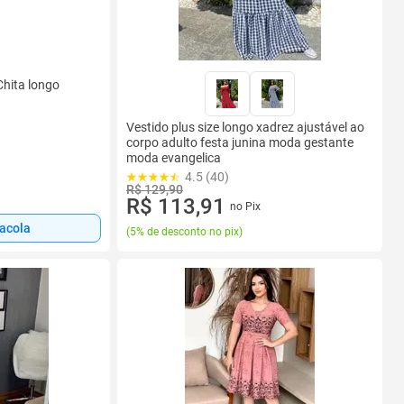
Chita longo
Vestido plus size longo xadrez ajustável ao
corpo adulto festa junina moda gestante
moda evangelica
4.5 (40)
R$ 129,90
R$ 113,91
no Pix
sacola
(
5% de desconto no pix
)