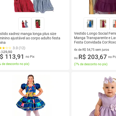
Vestido Longo Social Fem
stido xadrez manga longa plus size
Manga Transparente e La
minino ajustável ao corpo adulto festa
Festa Convidada Cor:Ro
nina
3.0 (12)
4x de R$ 54,75 sem juros
 129,90
$ 113,91
4 vez de R$ 54,75 sem juros
R$ 203,67
no Pix
no Pi
ou
 de desconto no pix
)
(
7% de desconto no pix
)