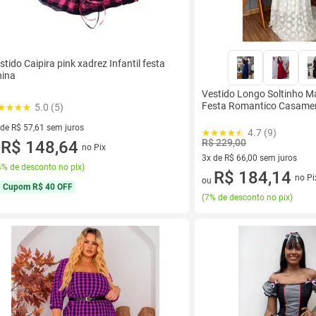
stido Caipira pink xadrez Infantil festa
nina
Vestido Longo Soltinho M
Festa Romantico Casame
5.0 (5)
 de R$ 57,61 sem juros
4.7 (9)
R$ 229,00
ez de R$ 57,61 sem juros
R$ 148,64
no Pix
u
3x de R$ 66,00 sem juros
% de desconto no pix
)
3 vez de R$ 66,00 sem juros
R$ 184,14
no Pi
ou
Cupom
R$ 40 OFF
(
7% de desconto no pix
)