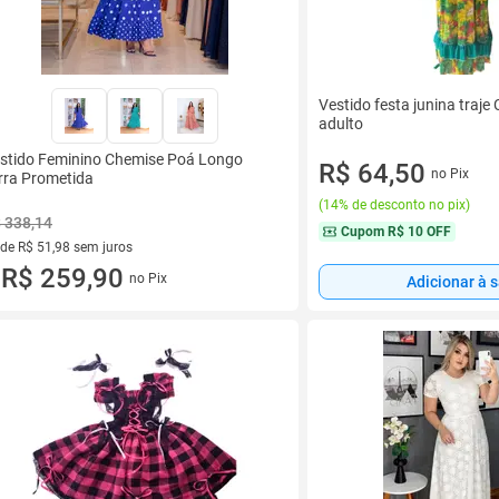
Vestido festa junina traje 
adulto
stido Feminino Chemise Poá Longo
R$ 64,50
no Pix
rra Prometida
(
14% de desconto no pix
)
 338,14
Cupom
R$ 10 OFF
 de R$ 51,98 sem juros
ez de R$ 51,98 sem juros
R$ 259,90
no Pix
Adicionar à 
u