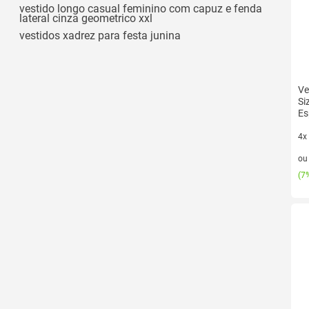
vestido longo casual feminino com capuz e fenda
lateral cinza geometrico xxl
vestidos xadrez para festa junina
Ve
Si
Es
4x
4 v
o
(
7%