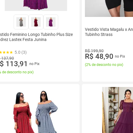
Vestido Vista Magalu x A
Tubinho Strass
stido Feminino Longo Tubinho Plus Size
drez Lastex Festa Junina
R$ 199,90
5.0 (3)
R$ 48,90
no Pix
 137,90
$ 113,91
no Pix
(
2% de desconto no pix
)
 de desconto no pix
)