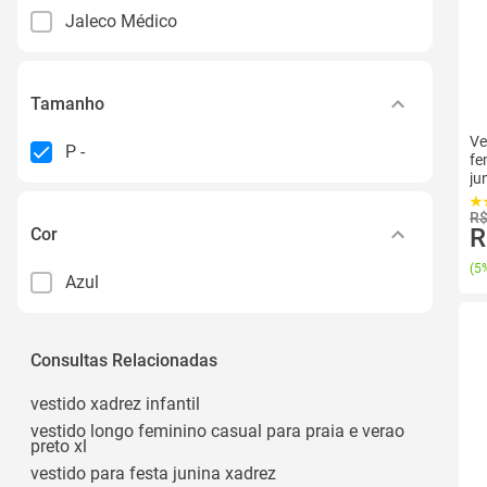
Jaleco Médico
Tamanho
Ve
P -
fe
ju
R$
R
Cor
(
5%
Azul
Consultas Relacionadas
vestido xadrez infantil
vestido longo feminino casual para praia e verao
preto xl
vestido para festa junina xadrez