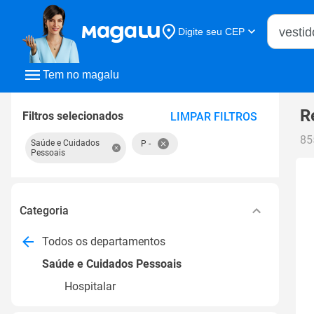
Buscar n
Digite seu CEP
Buscar
Tem no magalu
R
Filtros selecionados
LIMPAR FILTROS
85
Saúde e Cuidados
P -
Pessoais
Categoria
Todos os departamentos
Saúde e Cuidados Pessoais
Hospitalar