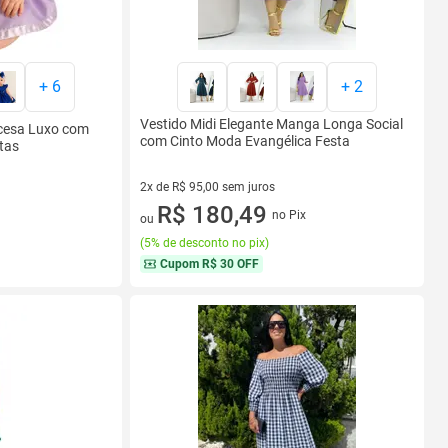
+
6
+
2
Vestido Midi Elegante Manga Longa Social
ncesa Luxo com
com Cinto Moda Evangélica Festa
stas
2x de R$ 95,00 sem juros
2 vez de R$ 95,00 sem juros
R$ 180,49
no Pix
ou
(
5% de desconto no pix
)
Cupom
R$ 30 OFF