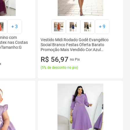
+
3
+
9
inino com
Vestido Midi Rodado Godê Evangélico
stex nas Costas
Social Branco Festas Oferta Barato
xoTamanho:G
Promoção Mais Vendido Cor:Azul
MarinhoTamanho:M
R$ 56,97
no Pix
x
(
5% de desconto no pix
)