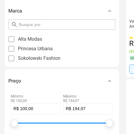
Marca
Ve
pesquisar
An
por
filtro
Alta Modas
R
Princesa Urbana
(
5%
Sokolowski Fashion
Preço
Mínimo:
Máximo:
R$ 100,00
R$ 194,07