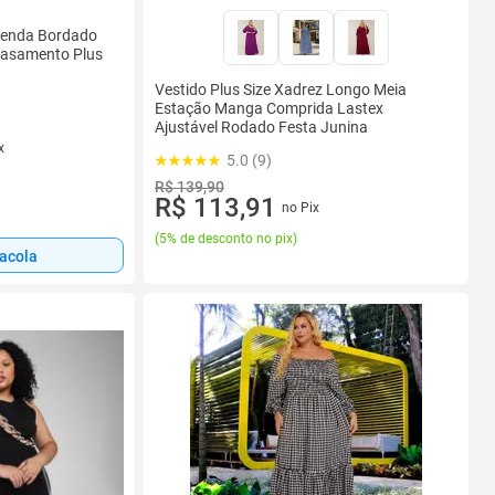
 Renda Bordado
Casamento Plus
Vestido Plus Size Xadrez Longo Meia
Estação Manga Comprida Lastex
Ajustável Rodado Festa Junina
x
5.0 (9)
R$ 139,90
R$ 113,91
no Pix
(
5% de desconto no pix
)
sacola