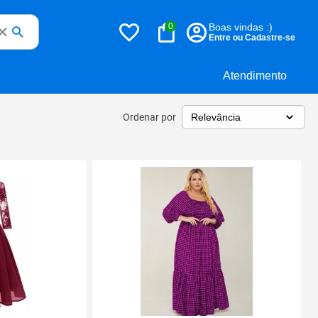
0
Boas vindas :)
Entre ou Cadastre-se
Atendimento
Ordenar por