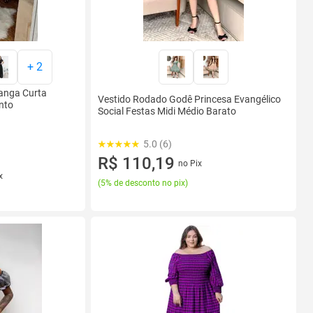
+
2
anga Curta
Vestido Rodado Godê Princesa Evangélico
nto
Social Festas Midi Médio Barato
5.0 (6)
R$ 110,19
no Pix
x
(
5% de desconto no pix
)