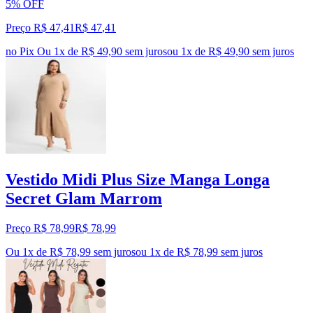
5% OFF
Preço R$ 47,41
R$
47
,
41
no Pix
Ou 1x de R$ 49,90 sem juros
ou
1
x de
R$ 49,90
sem juros
Vestido Midi Plus Size Manga Longa
Secret Glam Marrom
Preço R$ 78,99
R$
78
,
99
Ou 1x de R$ 78,99 sem juros
ou
1
x de
R$ 78,99
sem juros