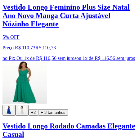
Vestido Longo Feminino Plus Size Natal
Ano Novo Manga Curta Ajustável
Nózinho Elegante
5% OFF
Preço R$ 110,73
R$
110
,
73
no Pix
Ou 1x de R$ 116,56 sem juros
ou
1
x de
R$ 116,56
sem juros
+2
+ 3 tamanhos
Vestido Longo Rodado Camadas Elegante
Casual