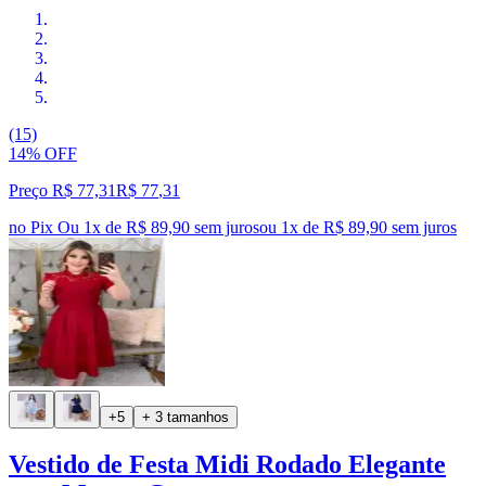
(15)
14% OFF
Preço R$ 77,31
R$
77
,
31
no Pix
Ou 1x de R$ 89,90 sem juros
ou
1
x de
R$ 89,90
sem juros
+5
+ 3 tamanhos
Vestido de Festa Midi Rodado Elegante