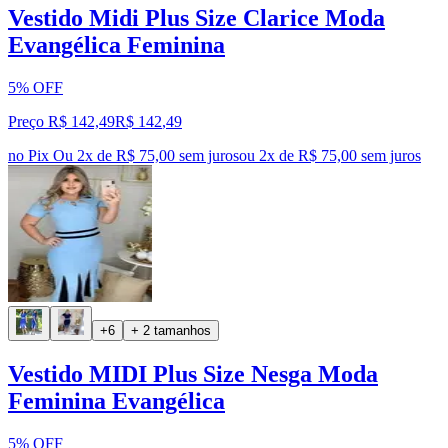
Vestido Midi Plus Size Clarice Moda
Evangélica Feminina
5% OFF
Preço R$ 142,49
R$
142
,
49
no Pix
Ou 2x de R$ 75,00 sem juros
ou
2
x de
R$ 75,00
sem juros
+6
+ 2 tamanhos
Vestido MIDI Plus Size Nesga Moda
Feminina Evangélica
5% OFF