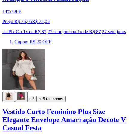
14% OFF
Preço R$ 75,05
R$
75
,
05
no Pix
Ou 1x de R$ 87,27 sem juros
ou
1
x de
R$ 87,27
sem juros
Cupom R$ 20 OFF
+2
+ 5 tamanhos
Vestido Curto Feminino Plus Size
Elegante Envelope Amarração Decote V
Casual Festa