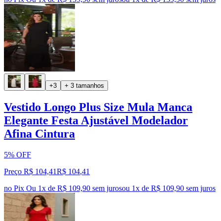
+3
+ 3 tamanhos
Vestido Longo Plus Size Mula Manca
Elegante Festa Ajustável Modelador
Afina Cintura
5% OFF
Preço R$ 104,41
R$
104
,
41
no Pix
Ou 1x de R$ 109,90 sem juros
ou
1
x de
R$ 109,90
sem juros