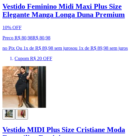
Vestido Feminino Midi Maxi Plus Size
Elegante Manga Longa Duna Premium
10% OFF
Preço R$ 80,98
R$
80
,
98
no Pix
Ou 1x de R$ 89,98 sem juros
ou
1
x de
R$ 89,98
sem juros
Cupom R$ 20 OFF
Vestido MIDI Plus Size Cristiane Moda