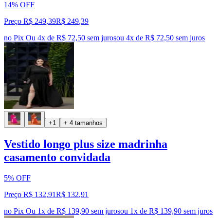
14% OFF
Preço R$ 249,39
R$
249
,
39
no Pix
Ou 4x de R$ 72,50 sem juros
ou
4
x de
R$ 72,50
sem juros
+1
+ 4 tamanhos
Vestido longo plus size madrinha
casamento convidada
5% OFF
Preço R$ 132,91
R$
132
,
91
no Pix
Ou 1x de R$ 139,90 sem juros
ou
1
x de
R$ 139,90
sem juros