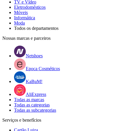
TV e Vídeo
Eletrodomésticos
Móveis
Informática
Moda
Todos os departamentos
Nossas marcas e parceiros
Netshoes
Epoca Cosméticos
KaBuM!
AliExpress
Todas as marcas
Todas as categorias
Todas as subcategorias
Serviços e benefícios
Cartão Luiza