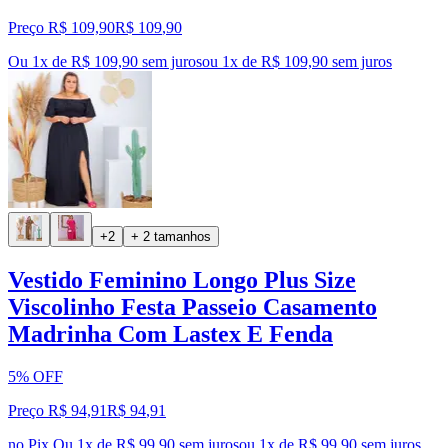
Preço R$ 109,90
R$
109
,
90
Ou 1x de R$ 109,90 sem juros
ou
1
x de
R$ 109,90
sem juros
+2
+ 2 tamanhos
Vestido Feminino Longo Plus Size
Viscolinho Festa Passeio Casamento
Madrinha Com Lastex E Fenda
5% OFF
Preço R$ 94,91
R$
94
,
91
no Pix
Ou 1x de R$ 99,90 sem juros
ou
1
x de
R$ 99,90
sem juros