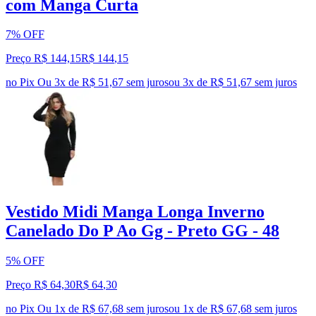
com Manga Curta
7% OFF
Preço R$ 144,15
R$
144
,
15
no Pix
Ou 3x de R$ 51,67 sem juros
ou
3
x de
R$ 51,67
sem juros
Vestido Midi Manga Longa Inverno
Canelado Do P Ao Gg - Preto GG - 48
5% OFF
Preço R$ 64,30
R$
64
,
30
no Pix
Ou 1x de R$ 67,68 sem juros
ou
1
x de
R$ 67,68
sem juros