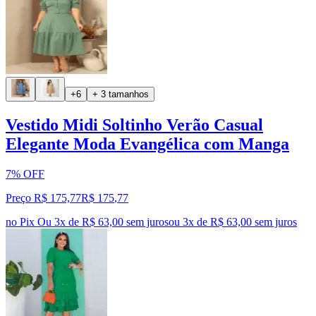
+6
+ 3 tamanhos
Vestido Midi Soltinho Verão Casual
Elegante Moda Evangélica com Manga
7% OFF
Preço R$ 175,77
R$
175
,
77
no Pix
Ou 3x de R$ 63,00 sem juros
ou
3
x de
R$ 63,00
sem juros