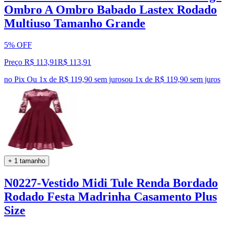
Ombro A Ombro Babado Lastex Rodado
Multiuso Tamanho Grande
5% OFF
Preço R$ 113,91
R$
113
,
91
no Pix
Ou 1x de R$ 119,90 sem juros
ou
1
x de
R$ 119,90
sem juros
+ 1 tamanho
N0227-Vestido Midi Tule Renda Bordado
Rodado Festa Madrinha Casamento Plus
Size