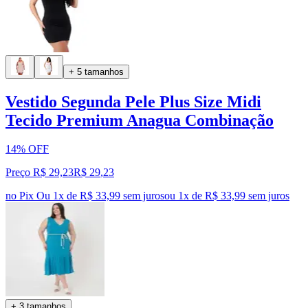
+ 5 tamanhos
Vestido Segunda Pele Plus Size Midi
Tecido Premium Anagua Combinação
14% OFF
Preço R$ 29,23
R$
29
,
23
no Pix
Ou 1x de R$ 33,99 sem juros
ou
1
x de
R$ 33,99
sem juros
+ 3 tamanhos