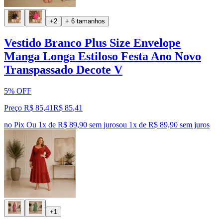
+2
+ 6 tamanhos
Vestido Branco Plus Size Envelope
Manga Longa Estiloso Festa Ano Novo
Transpassado Decote V
5% OFF
Preço R$ 85,41
R$
85
,
41
no Pix
Ou 1x de R$ 89,90 sem juros
ou
1
x de
R$ 89,90
sem juros
+1