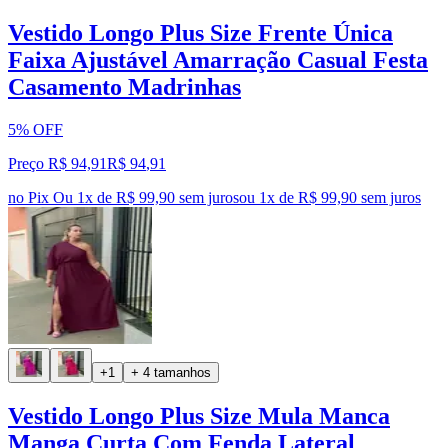
Vestido Longo Plus Size Frente Única
Faixa Ajustável Amarração Casual Festa
Casamento Madrinhas
5% OFF
Preço R$ 94,91
R$
94
,
91
no Pix
Ou 1x de R$ 99,90 sem juros
ou
1
x de
R$ 99,90
sem juros
+1
+ 4 tamanhos
Vestido Longo Plus Size Mula Manca
Manga Curta Com Fenda Lateral