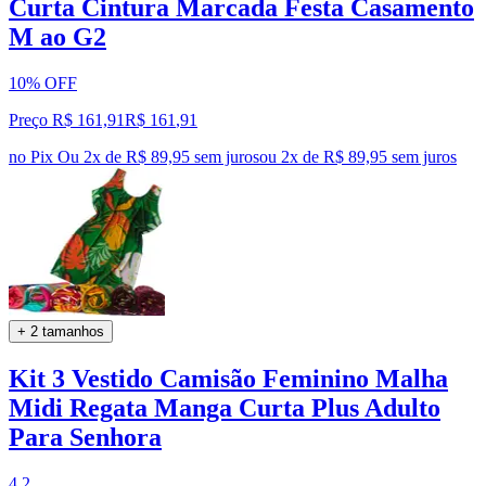
Curta Cintura Marcada Festa Casamento
M ao G2
10% OFF
Preço R$ 161,91
R$
161
,
91
no Pix
Ou 2x de R$ 89,95 sem juros
ou
2
x de
R$ 89,95
sem juros
+ 2 tamanhos
Kit 3 Vestido Camisão Feminino Malha
Midi Regata Manga Curta Plus Adulto
Para Senhora
4.2