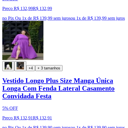
Preço R$ 132,99
R$
132
,
99
no Pix
Ou 1x de R$ 139,99 sem juros
ou
1
x de
R$ 139,99
sem juros
+4
+ 3 tamanhos
Vestido Longo Plus Size Manga Única
Longa Com Fenda Lateral Casamento
Convidada Festa
5% OFF
Preço R$ 132,91
R$
132
,
91
no Pix
Ou 1x de R$ 139,90 sem juros
ou
1
x de
R$ 139,90
sem juros