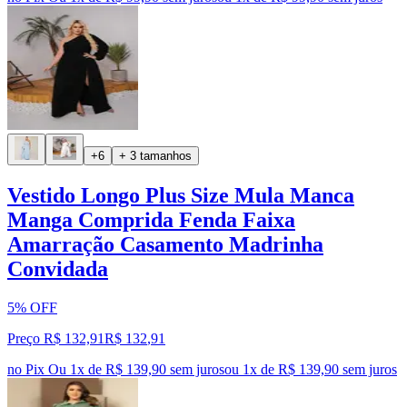
+6
+ 3 tamanhos
Vestido Longo Plus Size Mula Manca
Manga Comprida Fenda Faixa
Amarração Casamento Madrinha
Convidada
5% OFF
Preço R$ 132,91
R$
132
,
91
no Pix
Ou 1x de R$ 139,90 sem juros
ou
1
x de
R$ 139,90
sem juros