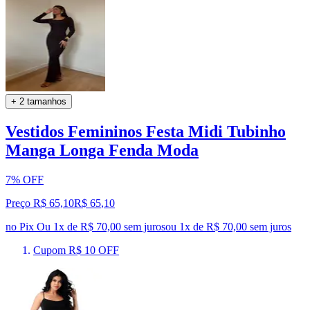
+ 2 tamanhos
Vestidos Femininos Festa Midi Tubinho
Manga Longa Fenda Moda
7% OFF
Preço R$ 65,10
R$
65
,
10
no Pix
Ou 1x de R$ 70,00 sem juros
ou
1
x de
R$ 70,00
sem juros
Cupom R$ 10 OFF