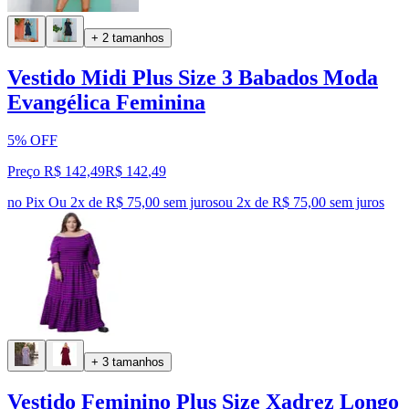
+ 2 tamanhos
Vestido Midi Plus Size 3 Babados Moda
Evangélica Feminina
5% OFF
Preço R$ 142,49
R$
142
,
49
no Pix
Ou 2x de R$ 75,00 sem juros
ou
2
x de
R$ 75,00
sem juros
+ 3 tamanhos
Vestido Feminino Plus Size Xadrez Longo