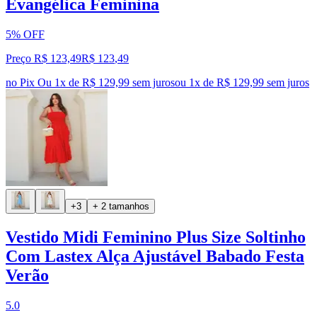
Evangélica Feminina
5% OFF
Preço R$ 123,49
R$
123
,
49
no Pix
Ou 1x de R$ 129,99 sem juros
ou
1
x de
R$ 129,99
sem juros
+3
+ 2 tamanhos
Vestido Midi Feminino Plus Size Soltinho
Com Lastex Alça Ajustável Babado Festa
Verão
5.0