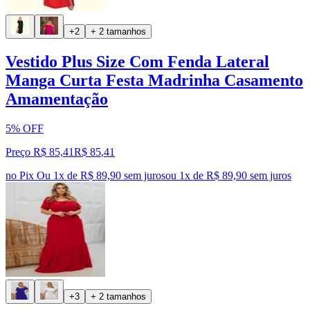
+2
+ 2 tamanhos
Vestido Plus Size Com Fenda Lateral
Manga Curta Festa Madrinha Casamento
Amamentação
5% OFF
Preço R$ 85,41
R$
85
,
41
no Pix
Ou 1x de R$ 89,90 sem juros
ou
1
x de
R$ 89,90
sem juros
+3
+ 2 tamanhos