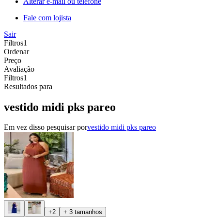
Alterar e-mail ou telefone
Fale com lojista
Sair
Filtros
1
Ordenar
Preço
Avaliação
Filtros
1
Resultados para
vestido midi pks pareo
Em vez disso pesquisar por
vestido midi pks pareo
+2
+ 3 tamanhos