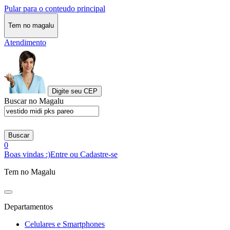
Pular para o conteudo principal
Tem no magalu
Atendimento
Digite seu CEP
Buscar no Magalu
Buscar
0
Boas vindas :)
Entre ou Cadastre-se
Tem no Magalu
Departamentos
Celulares e Smartphones