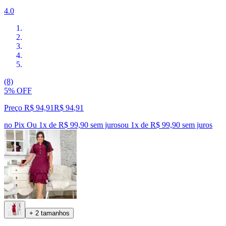
4.0
(8)
5% OFF
Preço R$ 94,91
R$
94
,
91
no Pix
Ou 1x de R$ 99,90 sem juros
ou
1
x de
R$ 99,90
sem juros
+ 2 tamanhos