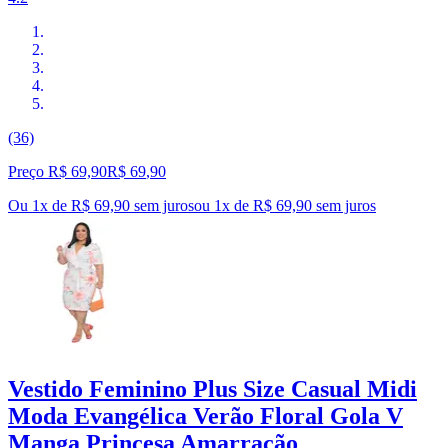
(36)
Preço R$ 69,90
R$
69
,
90
Ou 1x de R$ 69,90 sem juros
ou
1
x de
R$ 69,90
sem juros
Vestido Feminino Plus Size Casual Midi
Moda Evangélica Verão Floral Gola V
Manga Princesa Amarração