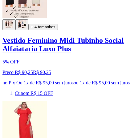
+ 4 tamanhos
Vestido Feminino Midi Tubinho Social
Alfaiataria Luxo Plus
5% OFF
Preço R$ 90,25
R$
90
,
25
no Pix
Ou 1x de R$ 95,00 sem juros
ou
1
x de
R$ 95,00
sem juros
Cupom R$ 15 OFF