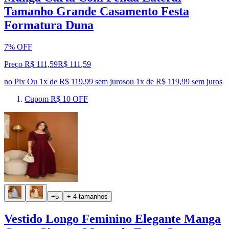
Tamanho Grande Casamento Festa
Formatura Duna
7% OFF
Preço R$ 111,59
R$
111
,
59
no Pix
Ou 1x de R$ 119,99 sem juros
ou
1
x de
R$ 119,99
sem juros
Cupom R$ 10 OFF
+5
+ 4 tamanhos
Vestido Longo Feminino Elegante Manga