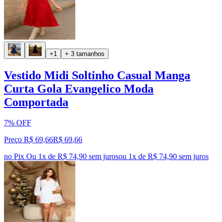
+1
+ 3 tamanhos
Vestido Midi Soltinho Casual Manga
Curta Gola Evangelico Moda
Comportada
7% OFF
Preço R$ 69,66
R$
69
,
66
no Pix
Ou 1x de R$ 74,90 sem juros
ou
1
x de
R$ 74,90
sem juros