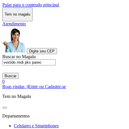
Pular para o conteudo principal
Tem no magalu
Atendimento
Digite seu CEP
Buscar no Magalu
Buscar
0
Boas vindas :)
Entre ou Cadastre-se
Tem no Magalu
Departamentos
Celulares e Smartphones