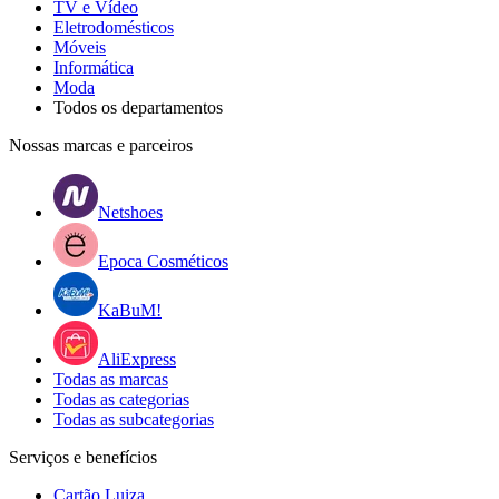
TV e Vídeo
Eletrodomésticos
Móveis
Informática
Moda
Todos os departamentos
Nossas marcas e parceiros
Netshoes
Epoca Cosméticos
KaBuM!
AliExpress
Todas as marcas
Todas as categorias
Todas as subcategorias
Serviços e benefícios
Cartão Luiza