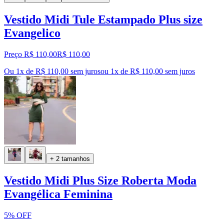
Vestido Midi Tule Estampado Plus size
Evangelico
Preço R$ 110,00
R$
110
,
00
Ou 1x de R$ 110,00 sem juros
ou
1
x de
R$ 110,00
sem juros
+ 2 tamanhos
Vestido Midi Plus Size Roberta Moda
Evangélica Feminina
5% OFF