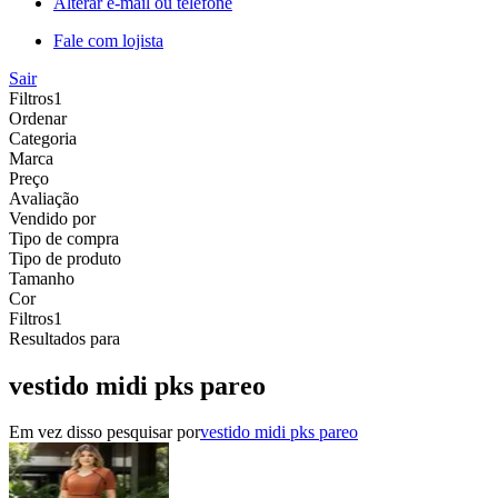
Alterar e-mail ou telefone
Fale com lojista
Sair
Filtros
1
Ordenar
Categoria
Marca
Preço
Avaliação
Vendido por
Tipo de compra
Tipo de produto
Tamanho
Cor
Filtros
1
Resultados para
vestido midi pks pareo
Em vez disso pesquisar por
vestido midi pks pareo