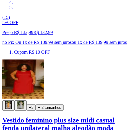
(15)
5% OFF
Preço R$ 132,99
R$
132
,
99
no Pix
Ou 1x de R$ 139,99 sem juros
ou
1
x de
R$ 139,99
sem juros
Cupom R$ 10 OFF
+3
+ 2 tamanhos
Vestido feminino plus size midi casual
fenda unilateral malha algodão moda