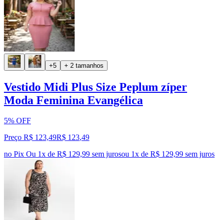
+5
+ 2 tamanhos
Vestido Midi Plus Size Peplum zíper
Moda Feminina Evangélica
5% OFF
Preço R$ 123,49
R$
123
,
49
no Pix
Ou 1x de R$ 129,99 sem juros
ou
1
x de
R$ 129,99
sem juros