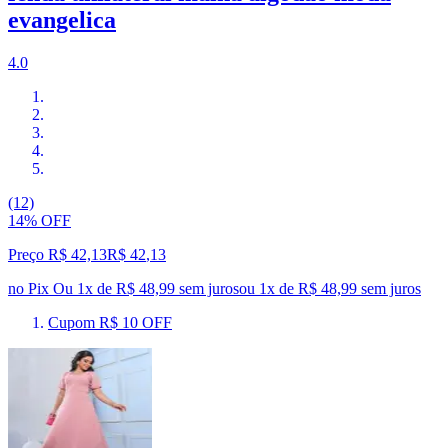
evangelica
4.0
(12)
14% OFF
Preço R$ 42,13
R$
42
,
13
no Pix
Ou 1x de R$ 48,99 sem juros
ou
1
x de
R$ 48,99
sem juros
Cupom R$ 10 OFF