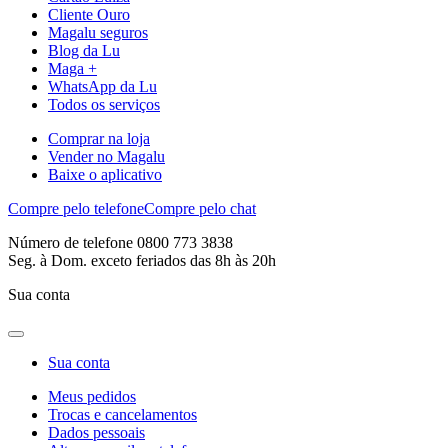
Cliente Ouro
Magalu seguros
Blog da Lu
Maga +
WhatsApp da Lu
Todos os serviços
Comprar na loja
Vender no Magalu
Baixe o aplicativo
Compre pelo telefone
Compre pelo chat
Número de telefone 0800 773 3838
Seg. à Dom. exceto feriados das 8h às 20h
Sua conta
Sua conta
Meus pedidos
Trocas e cancelamentos
Dados pessoais