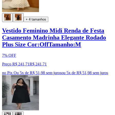
+ 4 tamanhos
Vestido Feminino Midi Renda de Festa
Casamento Madrinha Elegante Rodado
Plus Size Cor:OffTamanho:M
7% OFF
Preço R$ 241,71
R$
241
,
71
no Pix
Ou 5x de R$ 51,98 sem juros
ou
5
x de
R$ 51,98
sem juros