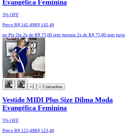
Evangélica Feminina
5% OFF
Preço R$ 142,49
R$
142
,
49
no Pix
Ou 2x de R$ 75,00 sem juros
ou
2
x de
R$ 75,00
sem juros
+1
+ 2 tamanhos
Vestido MIDI Plus Size Dilma Moda
Evangélica Feminina
5% OFF
Preço R$ 123,49
R$
123
,
49