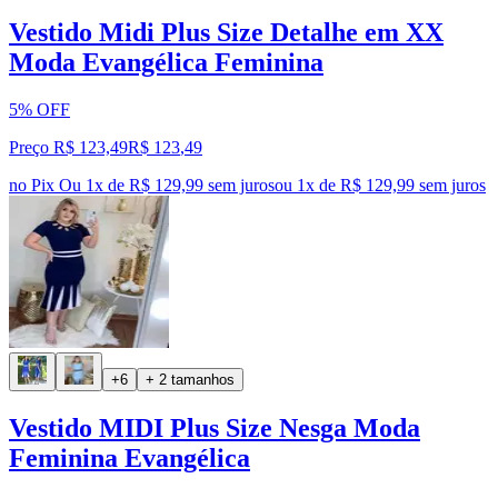
Vestido Midi Plus Size Detalhe em XX
Moda Evangélica Feminina
5% OFF
Preço R$ 123,49
R$
123
,
49
no Pix
Ou 1x de R$ 129,99 sem juros
ou
1
x de
R$ 129,99
sem juros
+6
+ 2 tamanhos
Vestido MIDI Plus Size Nesga Moda
Feminina Evangélica