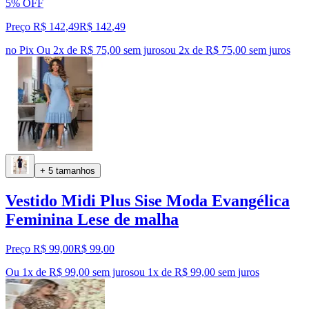
5% OFF
Preço R$ 142,49
R$
142
,
49
no Pix
Ou 2x de R$ 75,00 sem juros
ou
2
x de
R$ 75,00
sem juros
+ 5 tamanhos
Vestido Midi Plus Sise Moda Evangélica
Feminina Lese de malha
Preço R$ 99,00
R$
99
,
00
Ou 1x de R$ 99,00 sem juros
ou
1
x de
R$ 99,00
sem juros