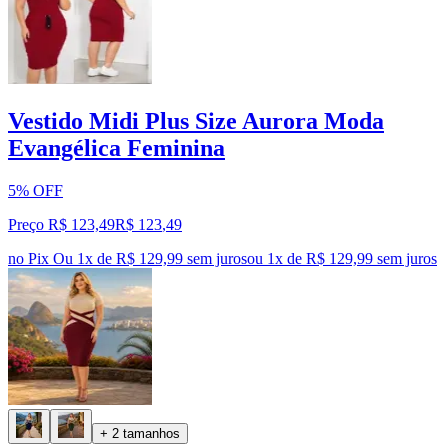
Vestido Midi Plus Size Aurora Moda
Evangélica Feminina
5% OFF
Preço R$ 123,49
R$
123
,
49
no Pix
Ou 1x de R$ 129,99 sem juros
ou
1
x de
R$ 129,99
sem juros
+ 2 tamanhos