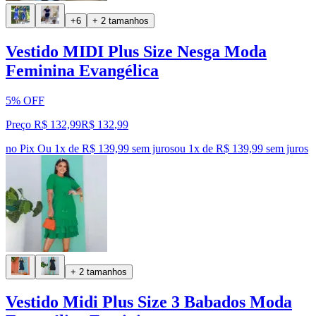
+6
+ 2 tamanhos
Vestido MIDI Plus Size Nesga Moda
Feminina Evangélica
5% OFF
Preço R$ 132,99
R$
132
,
99
no Pix
Ou 1x de R$ 139,99 sem juros
ou
1
x de
R$ 139,99
sem juros
+ 2 tamanhos
Vestido Midi Plus Size 3 Babados Moda