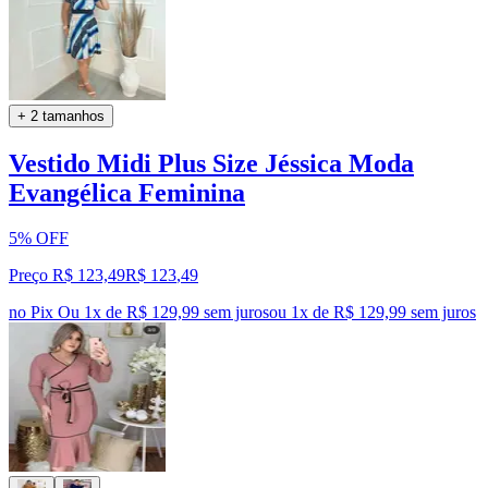
+ 2 tamanhos
Vestido Midi Plus Size Jéssica Moda
Evangélica Feminina
5% OFF
Preço R$ 123,49
R$
123
,
49
no Pix
Ou 1x de R$ 129,99 sem juros
ou
1
x de
R$ 129,99
sem juros