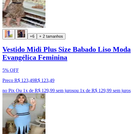
+6
+ 2 tamanhos
Vestido Midi Plus Size Babado Liso Moda
Evangélica Feminina
5% OFF
Preço R$ 123,49
R$
123
,
49
no Pix
Ou 1x de R$ 129,99 sem juros
ou
1
x de
R$ 129,99
sem juros