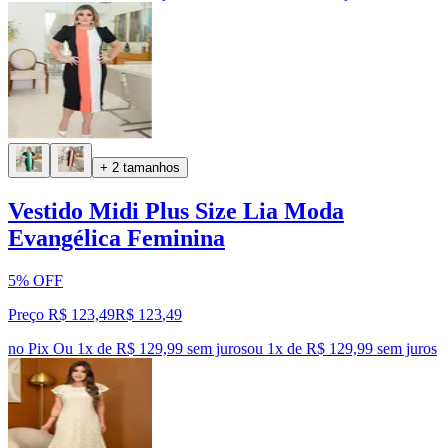
+ 2 tamanhos
Vestido Midi Plus Size Lia Moda
Evangélica Feminina
5% OFF
Preço R$ 123,49
R$
123
,
49
no Pix
Ou 1x de R$ 129,99 sem juros
ou
1
x de
R$ 129,99
sem juros