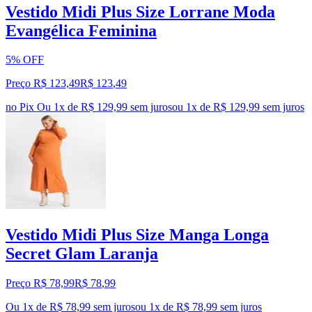
Vestido Midi Plus Size Lorrane Moda
Evangélica Feminina
5% OFF
Preço R$ 123,49
R$
123
,
49
no Pix
Ou 1x de R$ 129,99 sem juros
ou
1
x de
R$ 129,99
sem juros
Vestido Midi Plus Size Manga Longa
Secret Glam Laranja
Preço R$ 78,99
R$
78
,
99
Ou 1x de R$ 78,99 sem juros
ou
1
x de
R$ 78,99
sem juros