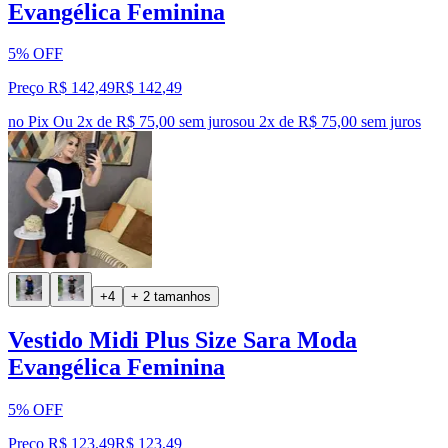
Evangélica Feminina
5% OFF
Preço R$ 142,49
R$
142
,
49
no Pix
Ou 2x de R$ 75,00 sem juros
ou
2
x de
R$ 75,00
sem juros
+4
+ 2 tamanhos
Vestido Midi Plus Size Sara Moda
Evangélica Feminina
5% OFF
Preço R$ 123,49
R$
123
,
49