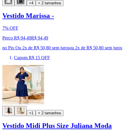
+4
+ 2 tamanhos
Vestido Marissa -
7% OFF
Preço R$ 94,49
R$
94
,
49
no Pix
Ou 2x de R$ 50,80 sem juros
ou
2
x de
R$ 50,80
sem juros
Cupom R$ 15 OFF
+1
+ 2 tamanhos
Vestido Midi Plus Size Juliana Moda