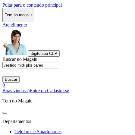
Pular para o conteudo principal
Tem no magalu
Atendimento
Digite seu CEP
Buscar no Magalu
Buscar
0
Boas vindas :)
Entre ou Cadastre-se
Tem no Magalu
Departamentos
Celulares e Smartphones