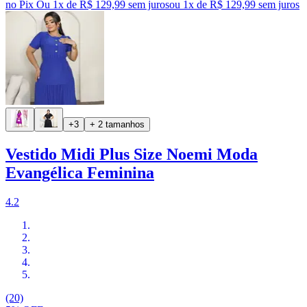
no Pix
Ou 1x de R$ 129,99 sem juros
ou
1
x de
R$ 129,99
sem juros
+3
+ 2 tamanhos
Vestido Midi Plus Size Noemi Moda
Evangélica Feminina
4.2
(20)