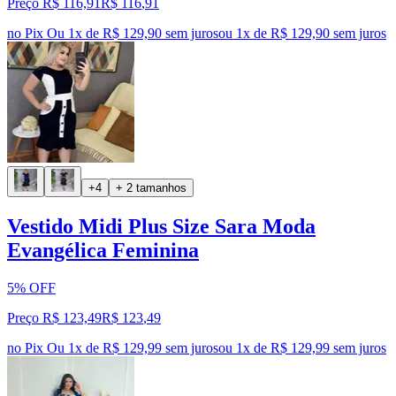
Preço R$ 116,91
R$
116
,
91
no Pix
Ou 1x de R$ 129,90 sem juros
ou
1
x de
R$ 129,90
sem juros
+4
+ 2 tamanhos
Vestido Midi Plus Size Sara Moda
Evangélica Feminina
5% OFF
Preço R$ 123,49
R$
123
,
49
no Pix
Ou 1x de R$ 129,99 sem juros
ou
1
x de
R$ 129,99
sem juros