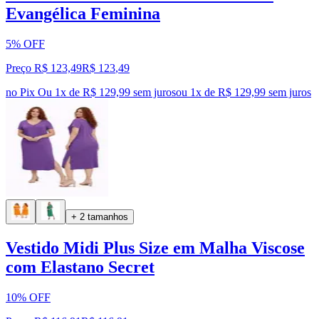
Evangélica Feminina
5% OFF
Preço R$ 123,49
R$
123
,
49
no Pix
Ou 1x de R$ 129,99 sem juros
ou
1
x de
R$ 129,99
sem juros
+ 2 tamanhos
Vestido Midi Plus Size em Malha Viscose
com Elastano Secret
10% OFF