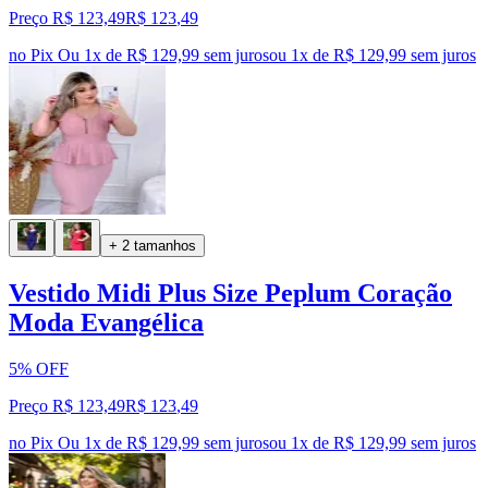
Preço R$ 123,49
R$
123
,
49
no Pix
Ou 1x de R$ 129,99 sem juros
ou
1
x de
R$ 129,99
sem juros
+ 2 tamanhos
Vestido Midi Plus Size Peplum Coração
Moda Evangélica
5% OFF
Preço R$ 123,49
R$
123
,
49
no Pix
Ou 1x de R$ 129,99 sem juros
ou
1
x de
R$ 129,99
sem juros