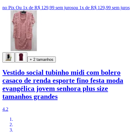
no Pix
Ou 1x de R$ 129,99 sem juros
ou
1
x de
R$ 129,99
sem juros
+ 2 tamanhos
Vestido social tubinho midi com bolero
casaco de renda esporte fino festa moda
evangélica jovem senhora plus size
tamanhos grandes
4.2