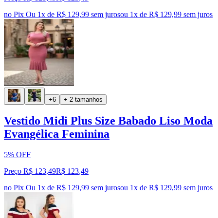
no Pix
Ou 1x de R$ 129,99 sem juros
ou
1
x de
R$ 129,99
sem juros
+6
+ 2 tamanhos
Vestido Midi Plus Size Babado Liso Moda
Evangélica Feminina
5% OFF
Preço R$ 123,49
R$
123
,
49
no Pix
Ou 1x de R$ 129,99 sem juros
ou
1
x de
R$ 129,99
sem juros