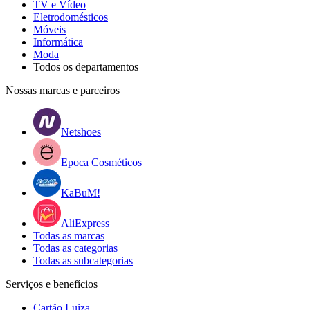
TV e Vídeo
Eletrodomésticos
Móveis
Informática
Moda
Todos os departamentos
Nossas marcas e parceiros
Netshoes
Epoca Cosméticos
KaBuM!
AliExpress
Todas as marcas
Todas as categorias
Todas as subcategorias
Serviços e benefícios
Cartão Luiza