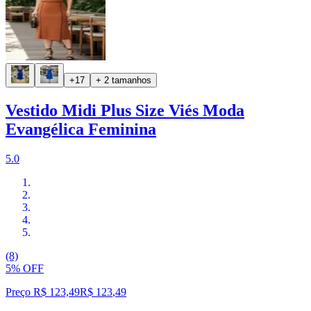
+17
+ 2 tamanhos
Vestido Midi Plus Size Viés Moda
Evangélica Feminina
5.0
(8)
5% OFF
Preço R$ 123,49
R$
123
,
49