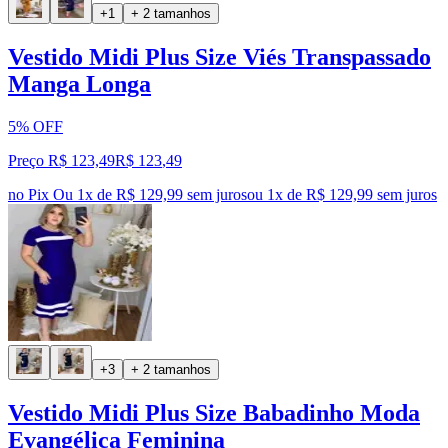
+1
+ 2 tamanhos
Vestido Midi Plus Size Viés Transpassado
Manga Longa
5% OFF
Preço R$ 123,49
R$
123
,
49
no Pix
Ou 1x de R$ 129,99 sem juros
ou
1
x de
R$ 129,99
sem juros
+3
+ 2 tamanhos
Vestido Midi Plus Size Babadinho Moda
Evangélica Feminina