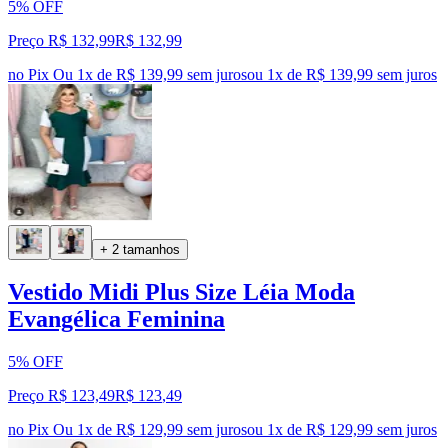
5% OFF
Preço R$ 132,99
R$
132
,
99
no Pix
Ou 1x de R$ 139,99 sem juros
ou
1
x de
R$ 139,99
sem juros
+ 2 tamanhos
Vestido Midi Plus Size Léia Moda
Evangélica Feminina
5% OFF
Preço R$ 123,49
R$
123
,
49
no Pix
Ou 1x de R$ 129,99 sem juros
ou
1
x de
R$ 129,99
sem juros