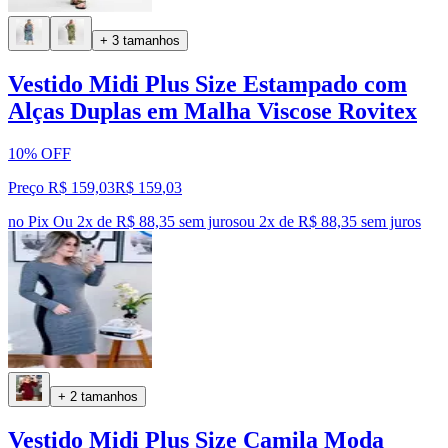
+ 3 tamanhos
Vestido Midi Plus Size Estampado com
Alças Duplas em Malha Viscose Rovitex
10% OFF
Preço R$ 159,03
R$
159
,
03
no Pix
Ou 2x de R$ 88,35 sem juros
ou
2
x de
R$ 88,35
sem juros
+ 2 tamanhos
Vestido Midi Plus Size Camila Moda