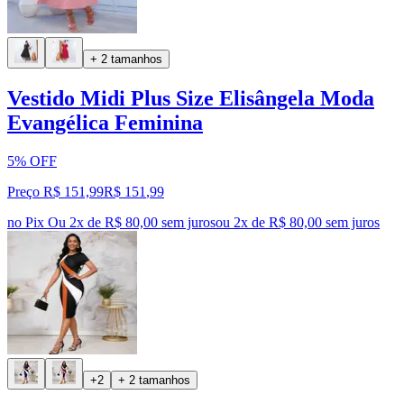
+ 2 tamanhos
Vestido Midi Plus Size Elisângela Moda
Evangélica Feminina
5% OFF
Preço R$ 151,99
R$
151
,
99
no Pix
Ou 2x de R$ 80,00 sem juros
ou
2
x de
R$ 80,00
sem juros
+2
+ 2 tamanhos