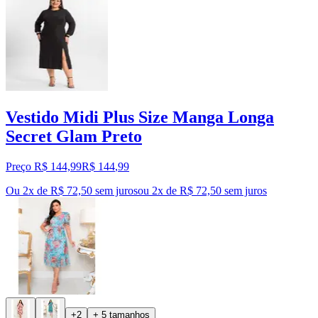
Vestido Midi Plus Size Manga Longa
Secret Glam Preto
Preço R$ 144,99
R$
144
,
99
Ou 2x de R$ 72,50 sem juros
ou
2
x de
R$ 72,50
sem juros
+2
+ 5 tamanhos