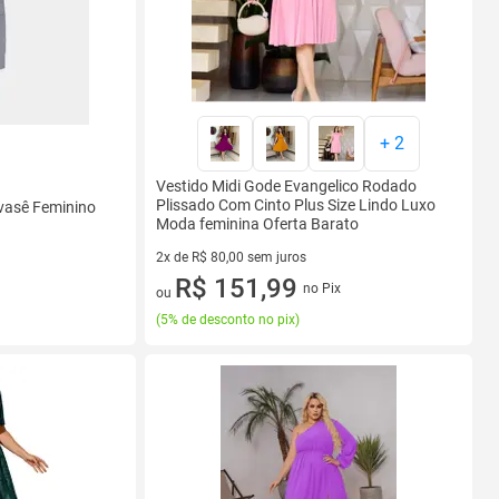
+
2
Vestido Midi Gode Evangelico Rodado
Plissado Com Cinto Plus Size Lindo Luxo
Evasê Feminino
Moda feminina Oferta Barato
2x de R$ 80,00 sem juros
2 vez de R$ 80,00 sem juros
R$ 151,99
no Pix
ou
(
5% de desconto no pix
)