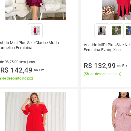
stido Midi Plus Size Clarice Moda
Vestido MIDI Plus Size N
angélica Feminina
Feminina Evangélica
 de R$ 75,00 sem juros
R$ 132,99
no Pix
ez de R$ 75,00 sem juros
R$ 142,49
no Pix
u
(
5% de desconto no pix
)
 de desconto no pix
)