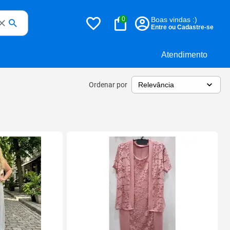
0
Boas vindas :)
Entre ou Cadastre-se
Atendimento
Ordenar por