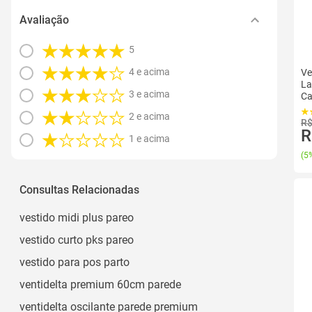
Avaliação
5
4 e acima
Ve
La
3 e acima
Ca
2 e acima
R$
R
1 e acima
(
5%
Consultas Relacionadas
vestido midi plus pareo
vestido curto pks pareo
vestido para pos parto
ventidelta premium 60cm parede
ventidelta oscilante parede premium