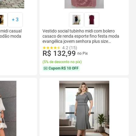
+
3
 midi casual
Vestido social tubinho midi com bolero
lgodão moda
casaco de renda esporte fino festa moda
evangélica jovem senhora plus size
tamanhos grandes
4.2 (15)
R$ 132,99
no Pix
(
5% de desconto no pix
)
Cupom
R$ 10 OFF