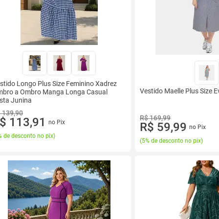
stido Longo Plus Size Feminino Xadrez
Vestido Maelle Plus Size 
bro a Ombro Manga Longa Casual
sta Junina
 139,90
R$ 169,99
$ 113,91
no Pix
R$ 59,99
no Pix
 de desconto no pix
)
(
5% de desconto no pix
)