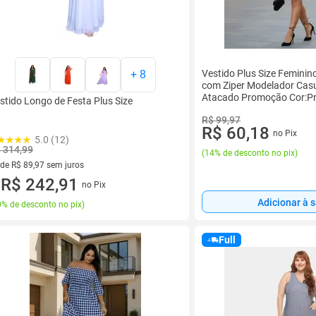
+
8
Vestido Plus Size Feminin
com Ziper Modelador Casu
Atacado Promoção Cor:Pr
stido Longo de Festa Plus Size
BrancoTamanho:M
R$ 99,97
R$ 60,18
no Pix
5.0 (12)
 314,99
(
14% de desconto no pix
)
 de R$ 89,97 sem juros
ez de R$ 89,97 sem juros
R$ 242,91
no Pix
u
Adicionar à 
% de desconto no pix
)
Full