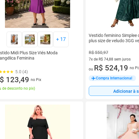
Vestido feminino Simplee
+
17
plus size de veludo 3GG v
R$ 550,97
stido Midi Plus Size Viés Moda
angélica Feminina
7x de R$ 74,88 sem juros
7 vez de R$ 74,88 sem juros
R$ 524,19
no Pi
ou
5.0 (4)
$ 123,49
Compra Internacional
no Pix
 de desconto no pix
)
Adicionar à 