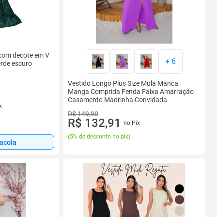
 com decote em V
+
6
erde escuro
Vestido Longo Plus Size Mula Manca
Manga Comprida Fenda Faixa Amarração
Casamento Madrinha Convidada
x
R$ 149,90
R$ 132,91
no Pix
(
5% de desconto no pix
)
sacola