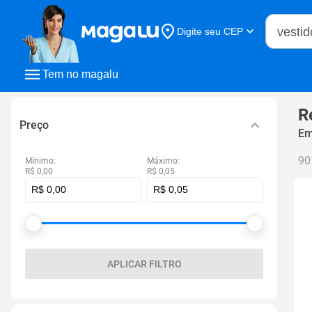
Buscar n
Digite seu CEP
Buscar
Tem no magalu
R
Preço
Em
90
Mínimo:
Máximo:
R$ 0,00
R$ 0,05
APLICAR FILTRO