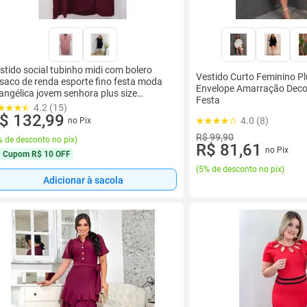
stido social tubinho midi com bolero
Vestido Curto Feminino Pl
saco de renda esporte fino festa moda
Envelope Amarração Deco
angélica jovem senhora plus size
Festa
manhos grandes
4.2 (15)
$ 132,99
4.0 (8)
no Pix
R$ 99,90
 de desconto no pix
)
R$ 81,61
no Pix
Cupom
R$ 10 OFF
(
5% de desconto no pix
)
Adicionar à sacola