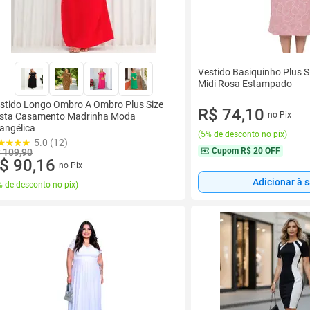
Vestido Basiquinho Plus S
Midi Rosa Estampado
stido Longo Ombro A Ombro Plus Size
R$ 74,10
no Pix
sta Casamento Madrinha Moda
angélica
(
5% de desconto no pix
)
5.0 (12)
Cupom
R$ 20 OFF
 109,90
$ 90,16
no Pix
Adicionar à 
 de desconto no pix
)