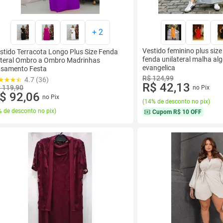
+
2
Vestido feminino plus size
stido Terracota Longo Plus Size Fenda
fenda unilateral malha a
teral Ombro a Ombro Madrinhas
evangelica
samento Festa
R$ 124,99
4.7 (36)
R$ 42,13
 119,90
no Pix
$ 92,06
no Pix
(
14% de desconto no pix
)
 de desconto no pix
)
Cupom
R$ 10 OFF