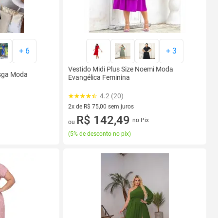
+
6
+
3
Vestido Midi Plus Size Noemi Moda
esga Moda
Evangélica Feminina
4.2 (20)
2x de R$ 75,00 sem juros
2 vez de R$ 75,00 sem juros
R$ 142,49
no Pix
ou
(
5% de desconto no pix
)