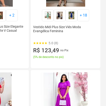
+
2
+
18
us Size Elegante
Vestido Midi Plus Size Viés Moda
te V Casual
Evangélica Feminina
5.0 (8)
R$ 123,49
no Pix
(
5% de desconto no pix
)