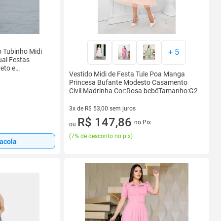
o Tubinho Midi
+
5
al Festas
eto e
Vestido Midi de Festa Tule Poa Manga
Princesa Bufante Modesto Casamento
Civil Madrinha Cor:Rosa bebêTamanho:G2
3x de R$ 53,00 sem juros
3 vez de R$ 53,00 sem juros
R$ 147,86
no Pix
ou
(
7% de desconto no pix
)
sacola