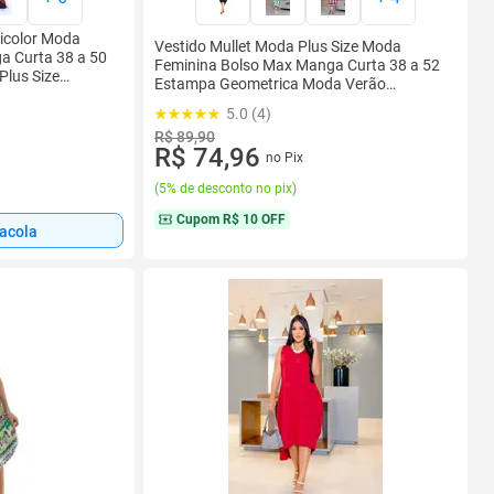
icolor Moda
Vestido Mullet Moda Plus Size Moda
a Curta 38 a 50
Feminina Bolso Max Manga Curta 38 a 52
lus Size
Estampa Geometrica Moda Verão
Lançamento Feminino Lindo
5.0 (4)
R$ 89,90
R$ 74,96
no Pix
(
5% de desconto no pix
)
Cupom
R$ 10 OFF
sacola