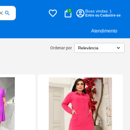
0
Boas vindas :)
Entre ou Cadastre-se
Atendimento
Ordenar por