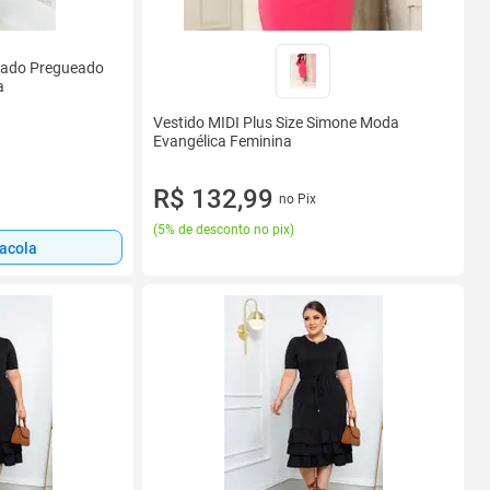
abado Pregueado
a
Vestido MIDI Plus Size Simone Moda
Evangélica Feminina
R$ 132,99
no Pix
(
5% de desconto no pix
)
sacola