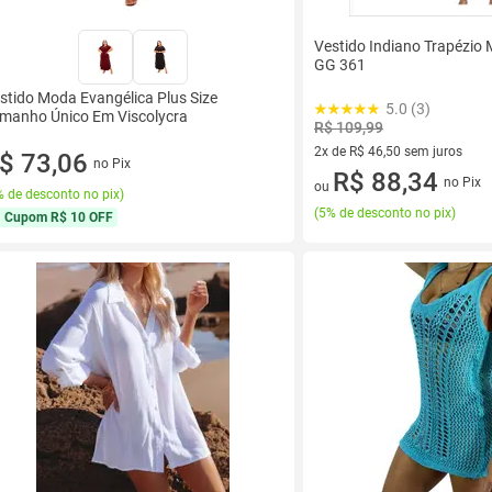
Vestido Indiano Trapézio 
GG 361
stido Moda Evangélica Plus Size
5.0 (3)
manho Único Em Viscolycra
R$ 109,99
2x de R$ 46,50 sem juros
$ 73,06
no Pix
2 vez de R$ 46,50 sem juros
R$ 88,34
no Pix
ou
 de desconto no pix
)
(
5% de desconto no pix
)
Cupom
R$ 10 OFF