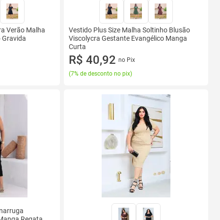
era Verão Malha
Vestido Plus Size Malha Soltinho Blusão
o Gravida
Viscolycra Gestante Evangélico Manga
Curta
R$ 40,92
no Pix
(
7% de desconto no pix
)
Anarruga
 Manga Regata