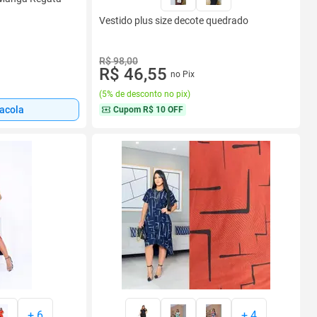
Vestido plus size decote quedrado
R$ 98,00
R$ 46,55
no Pix
(
5% de desconto no pix
)
sacola
Cupom
R$ 10 OFF
+
6
+
4