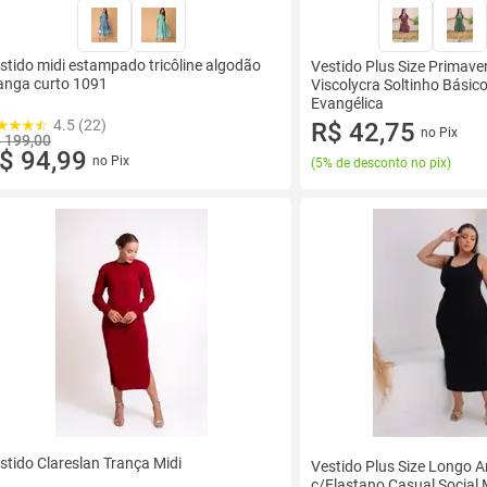
stido midi estampado tricôline algodão
Vestido Plus Size Primav
nga curto 1091
Viscolycra Soltinho Básic
Evangélica
4.5 (22)
R$ 42,75
no Pix
 199,00
$ 94,99
no Pix
(
5% de desconto no pix
)
stido Clareslan Trança Midi
Vestido Plus Size Longo 
c/Elastano Casual Social