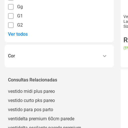
Gg
G1
Ve
La
G2
Si
Ver todos
R
(
5%
Cor
Amarelo
Azul
Consultas Relacionadas
Bege
vestido midi plus pareo
Branco
vestido curto pks pareo
Cinza
vestido para pos parto
Ver todos
ventidelta premium 60cm parede
ventidelta oscilante parede premium