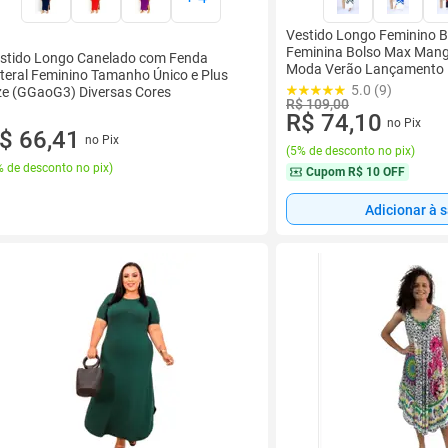
Vestido Longo Feminino B
Feminina Bolso Max Mang
stido Longo Canelado com Fenda
Moda Verão Lançamento P
teral Feminino Tamanho Único e Plus
Feminino Top
5.0 (9)
ze (GGaoG3) Diversas Cores
R$ 109,00
R$ 74,10
no Pix
$ 66,41
no Pix
(
5% de desconto no pix
)
 de desconto no pix
)
Cupom
R$ 10 OFF
Adicionar à 