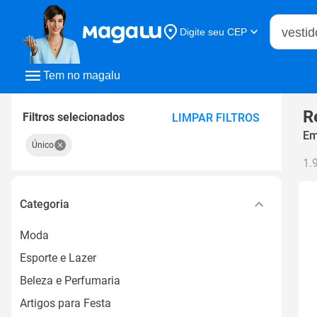
Buscar n
Digite seu CEP
Buscar
Tem no magalu
R
Filtros selecionados
LIMPAR FILTROS
Em
Único
1.
Categoria
Moda
Esporte e Lazer
Beleza e Perfumaria
Artigos para Festa