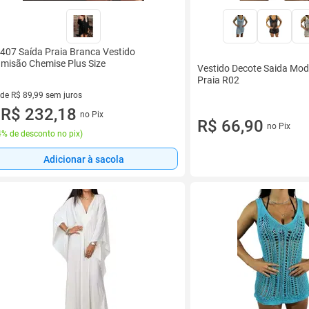
407 Saída Praia Branca Vestido
misão Chemise Plus Size
Vestido Decote Saida Mod
Praia R02
 de R$ 89,99 sem juros
ez de R$ 89,99 sem juros
R$ 232,18
no Pix
u
R$ 66,90
no Pix
% de desconto no pix
)
Adicionar à sacola