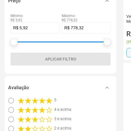
Preço
Mínimo:
Máximo:
Ve
R$ 5,92
R$ 778,32
Mo
R
(
5%
APLICAR FILTRO
Avaliação
5
4 e acima
3 e acima
2 e acima