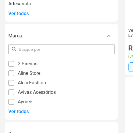
Artesanato
Ver todos
Ve
Marca
Ev
R
pesquisar
por
(
5%
filtro
2 Sirenas
Aline Store
Aléci Fashion
Avivaz Acessórios
Aymêe
Ver todos