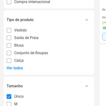
Compra internacional
5x
5 v
o
Tipo de produto
(
7%
Vestido
Saída de Praia
Blusa
Conjunto de Roupas
Calça
Ver todos
Tamanho
Único
M