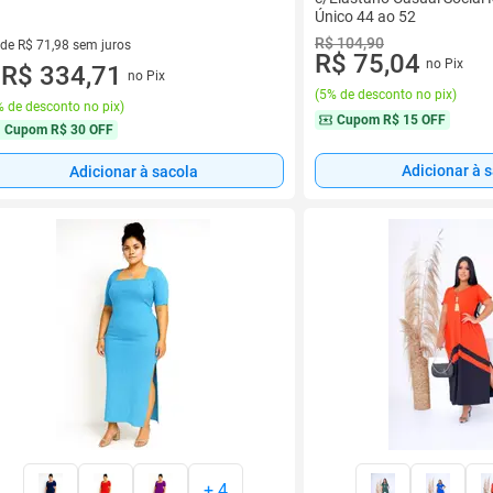
Único 44 ao 52
R$ 104,90
 de R$ 71,98 sem juros
R$ 75,04
no Pix
ez de R$ 71,98 sem juros
R$ 334,71
no Pix
u
(
5% de desconto no pix
)
 de desconto no pix
)
Cupom
R$ 15 OFF
Cupom
R$ 30 OFF
Adicionar à 
Adicionar à sacola
+
4