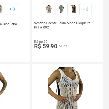
+
3
+
2
Vestido Decote Saida Moda Blogueira
a Blogueira
Praia R02
R$ 66,90
R$ 59,90
no Pix