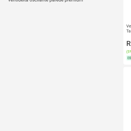
Ve
Ta
R
(
5%