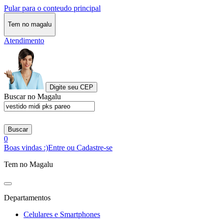
Pular para o conteudo principal
Tem no magalu
Atendimento
Digite seu CEP
Buscar no Magalu
Buscar
0
Boas vindas :)
Entre ou Cadastre-se
Tem no Magalu
Departamentos
Celulares e Smartphones