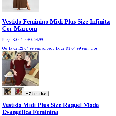
Vestido Feminino Midi Plus Size Infinita
Cor Marrom
Preço R$ 64,99
R$
64
,
99
Ou 1x de R$ 64,99 sem juros
ou
1
x de
R$ 64,99
sem juros
+ 2 tamanhos
Vestido Midi Plus Size Raquel Moda
Evangélica Feminina