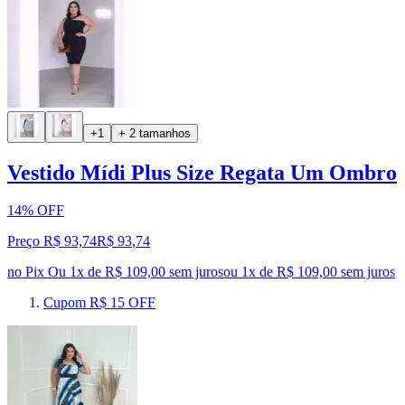
+1
+ 2 tamanhos
Vestido Mídi Plus Size Regata Um Ombro
14% OFF
Preço R$ 93,74
R$
93
,
74
no Pix
Ou 1x de R$ 109,00 sem juros
ou
1
x de
R$ 109,00
sem juros
Cupom R$ 15 OFF