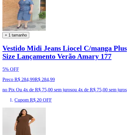
+ 1 tamanho
Vestido Midi Jeans Liocel C/manga Plus
Size Lançamento Verão Amary 177
5% OFF
Preço R$ 284,99
R$
284
,
99
no Pix
Ou 4x de R$ 75,00 sem juros
ou
4
x de
R$ 75,00
sem juros
Cupom R$ 20 OFF