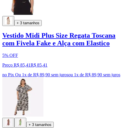
+ 3 tamanhos
Vestido Midi Plus Size Regata Toscana
com Fivela Fake e Alça com Elastico
5% OFF
Preço R$ 85,41
R$
85
,
41
no Pix
Ou 1x de R$ 89,90 sem juros
ou
1
x de
R$ 89,90
sem juros
+ 3 tamanhos