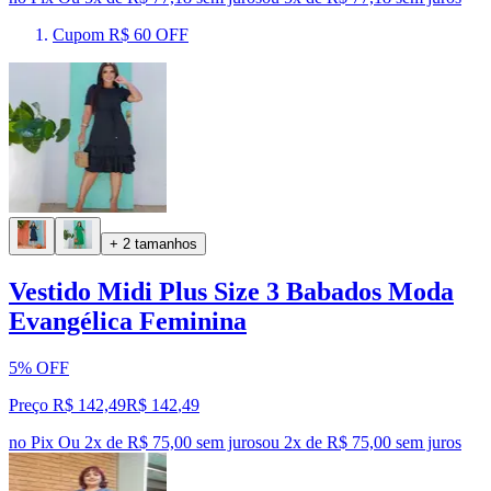
Cupom R$ 60 OFF
+ 2 tamanhos
Vestido Midi Plus Size 3 Babados Moda
Evangélica Feminina
5% OFF
Preço R$ 142,49
R$
142
,
49
no Pix
Ou 2x de R$ 75,00 sem juros
ou
2
x de
R$ 75,00
sem juros