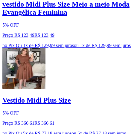
vestido Midi Plus Size Meio a meio Moda
Evangélica Feminina
5% OFF
Preço R$ 123,49
R$
123
,
49
no Pix
Ou 1x de R$ 129,99 sem juros
ou
1
x de
R$ 129,99
sem juros
Vestido Mídi Plus Size
5% OFF
Preço R$ 366,61
R$
366
,
61
no Pix
Ou 5x de R$ 77,18 sem juros
ou
5
x de
R$ 77,18
sem juros