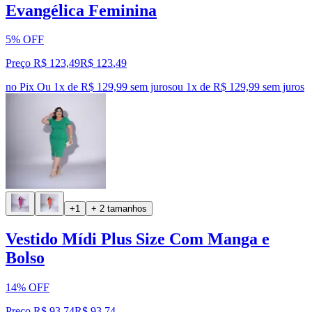
Evangélica Feminina
5% OFF
Preço R$ 123,49
R$
123
,
49
no Pix
Ou 1x de R$ 129,99 sem juros
ou
1
x de
R$ 129,99
sem juros
+1
+ 2 tamanhos
Vestido Mídi Plus Size Com Manga e
Bolso
14% OFF
Preço R$ 93,74
R$
93
,
74