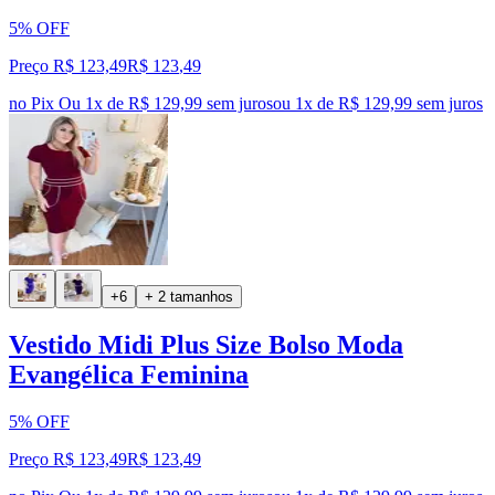
5% OFF
Preço R$ 123,49
R$
123
,
49
no Pix
Ou 1x de R$ 129,99 sem juros
ou
1
x de
R$ 129,99
sem juros
+6
+ 2 tamanhos
Vestido Midi Plus Size Bolso Moda
Evangélica Feminina
5% OFF
Preço R$ 123,49
R$
123
,
49