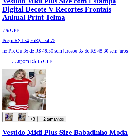
Vestido Midi Plus Size com Estampa
Digital Decote V Recortes Frontais
Animal Print Telma
7% OFF
Preço R$ 134,76
R$
134
,
76
no Pix
Ou 3x de R$ 48,30 sem juros
ou
3
x de
R$ 48,30
sem juros
Cupom R$ 15 OFF
+3
+ 2 tamanhos
Vestido Midi Plus Size Babadinho Moda