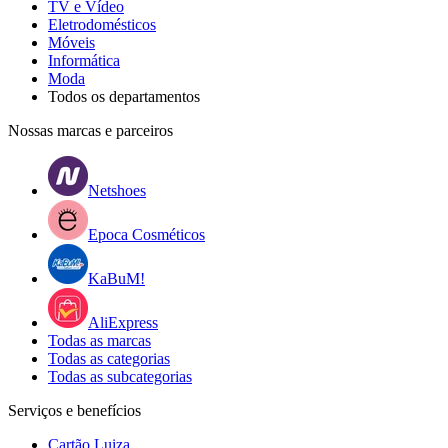
TV e Vídeo
Eletrodomésticos
Móveis
Informática
Moda
Todos os departamentos
Nossas marcas e parceiros
Netshoes
Epoca Cosméticos
KaBuM!
AliExpress
Todas as marcas
Todas as categorias
Todas as subcategorias
Serviços e benefícios
Cartão Luiza