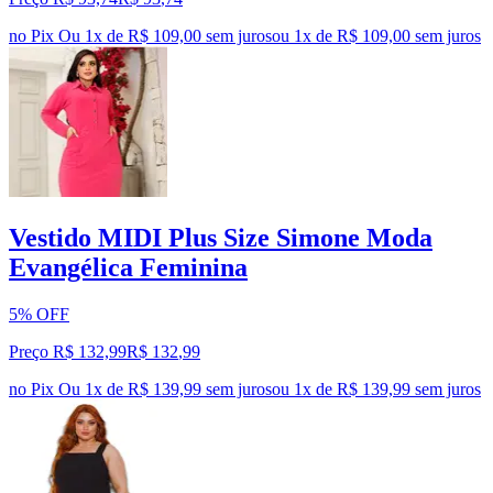
no Pix
Ou 1x de R$ 109,00 sem juros
ou
1
x de
R$ 109,00
sem juros
Vestido MIDI Plus Size Simone Moda
Evangélica Feminina
5% OFF
Preço R$ 132,99
R$
132
,
99
no Pix
Ou 1x de R$ 139,99 sem juros
ou
1
x de
R$ 139,99
sem juros