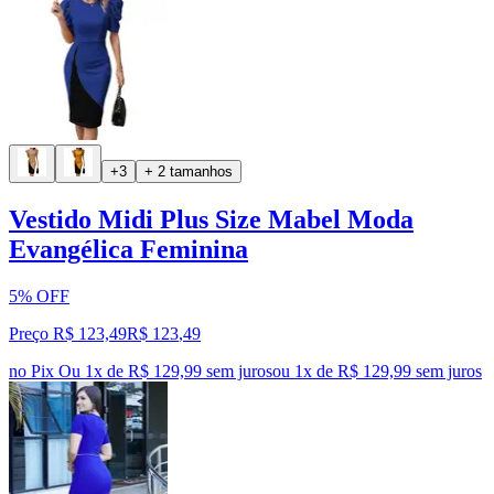
+3
+ 2 tamanhos
Vestido Midi Plus Size Mabel Moda
Evangélica Feminina
5% OFF
Preço R$ 123,49
R$
123
,
49
no Pix
Ou 1x de R$ 129,99 sem juros
ou
1
x de
R$ 129,99
sem juros