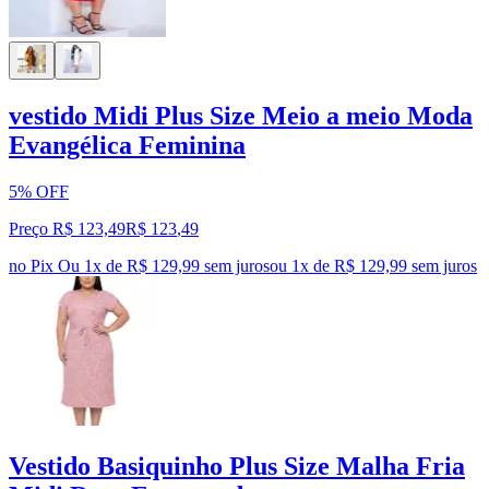
vestido Midi Plus Size Meio a meio Moda
Evangélica Feminina
5% OFF
Preço R$ 123,49
R$
123
,
49
no Pix
Ou 1x de R$ 129,99 sem juros
ou
1
x de
R$ 129,99
sem juros
Vestido Basiquinho Plus Size Malha Fria