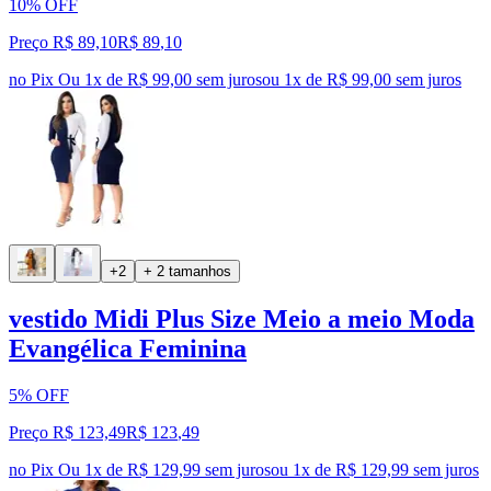
10% OFF
Preço R$ 89,10
R$
89
,
10
no Pix
Ou 1x de R$ 99,00 sem juros
ou
1
x de
R$ 99,00
sem juros
+2
+ 2 tamanhos
vestido Midi Plus Size Meio a meio Moda
Evangélica Feminina
5% OFF
Preço R$ 123,49
R$
123
,
49
no Pix
Ou 1x de R$ 129,99 sem juros
ou
1
x de
R$ 129,99
sem juros