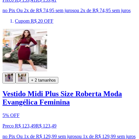
no Pix
Ou 2x de R$ 74,95 sem juros
ou
2
x de
R$ 74,95
sem juros
Cupom R$ 20 OFF
+ 2 tamanhos
Vestido Midi Plus Size Roberta Moda
Evangélica Feminina
5% OFF
Preço R$ 123,49
R$
123
,
49
no Pix
Ou 1x de R$ 129,99 sem juros
ou
1
x de
R$ 129,99
sem juros