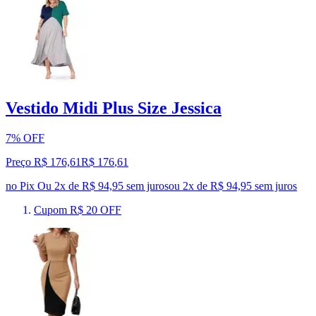
Vestido Midi Plus Size Jessica
7% OFF
Preço R$ 176,61
R$
176
,
61
no Pix
Ou 2x de R$ 94,95 sem juros
ou
2
x de
R$ 94,95
sem juros
Cupom R$ 20 OFF