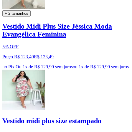
+ 2 tamanhos
Vestido Midi Plus Size Jéssica Moda
Evangélica Feminina
5% OFF
Preço R$ 123,49
R$
123
,
49
no Pix
Ou 1x de R$ 129,99 sem juros
ou
1
x de
R$ 129,99
sem juros
Vestido midi plus size estampado