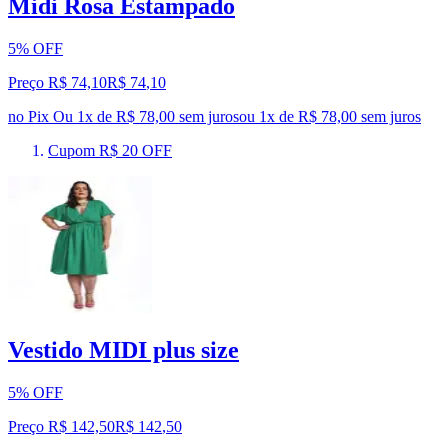
Midi Rosa Estampado
5% OFF
Preço R$ 74,10
R$
74
,
10
no Pix
Ou 1x de R$ 78,00 sem juros
ou
1
x de
R$ 78,00
sem juros
Cupom R$ 20 OFF
Vestido MIDI plus size
5% OFF
Preço R$ 142,50
R$
142
,
50