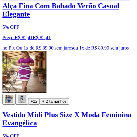
Alça Fina Com Babado Verão Casual
Elegante
5% OFF
Preço R$ 85,41
R$
85
,
41
no Pix
Ou 1x de R$ 89,90 sem juros
ou
1
x de
R$ 89,90
sem juros
+12
+ 2 tamanhos
Vestido Midi Plus Size X Moda Feminina
Evangélica
5% OFF