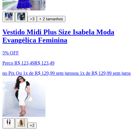
+3
+ 2 tamanhos
Vestido Midi Plus Size Isabela Moda
Evangélica Feminina
5% OFF
Preço R$ 123,49
R$
123
,
49
no Pix
Ou 1x de R$ 129,99 sem juros
ou
1
x de
R$ 129,99
sem juros
+2