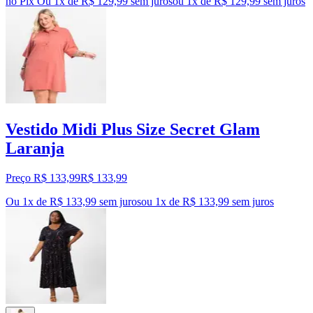
no Pix
Ou 1x de R$ 129,99 sem juros
ou
1
x de
R$ 129,99
sem juros
Vestido Midi Plus Size Secret Glam
Laranja
Preço R$ 133,99
R$
133
,
99
Ou 1x de R$ 133,99 sem juros
ou
1
x de
R$ 133,99
sem juros