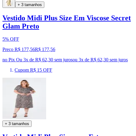
+ 3 tamanhos
Vestido Midi Plus Size Em Viscose Secret
Glam Preto
5% OFF
Preço R$ 177,56
R$
177
,
56
no Pix
Ou 3x de R$ 62,30 sem juros
ou
3
x de
R$ 62,30
sem juros
Cupom R$ 15 OFF
+ 3 tamanhos