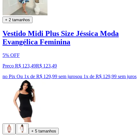
+ 2 tamanhos
Vestido Midi Plus Size Jéssica Moda
Evangélica Feminina
5% OFF
Preço R$ 123,49
R$
123
,
49
no Pix
Ou 1x de R$ 129,99 sem juros
ou
1
x de
R$ 129,99
sem juros
+ 5 tamanhos