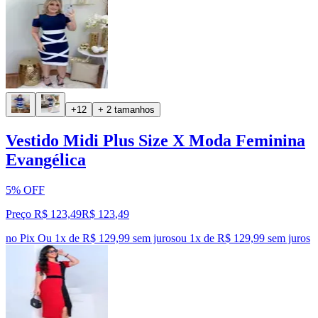
+12
+ 2 tamanhos
Vestido Midi Plus Size X Moda Feminina
Evangélica
5% OFF
Preço R$ 123,49
R$
123
,
49
no Pix
Ou 1x de R$ 129,99 sem juros
ou
1
x de
R$ 129,99
sem juros