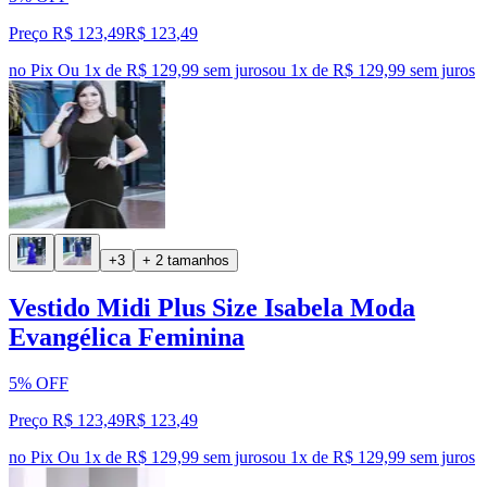
Preço R$ 123,49
R$
123
,
49
no Pix
Ou 1x de R$ 129,99 sem juros
ou
1
x de
R$ 129,99
sem juros
+3
+ 2 tamanhos
Vestido Midi Plus Size Isabela Moda
Evangélica Feminina
5% OFF
Preço R$ 123,49
R$
123
,
49
no Pix
Ou 1x de R$ 129,99 sem juros
ou
1
x de
R$ 129,99
sem juros