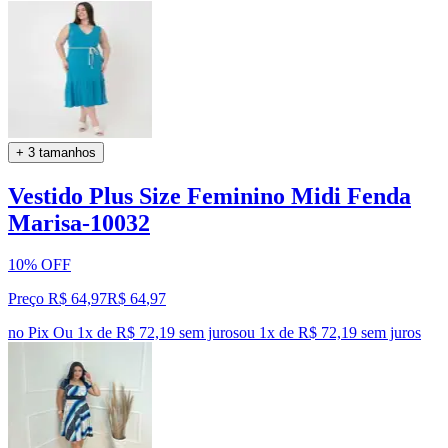
+ 3 tamanhos
Vestido Plus Size Feminino Midi Fenda
Marisa-10032
10% OFF
Preço R$ 64,97
R$
64
,
97
no Pix
Ou 1x de R$ 72,19 sem juros
ou
1
x de
R$ 72,19
sem juros