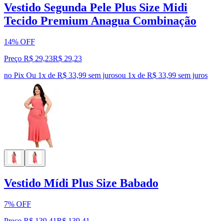
Vestido Segunda Pele Plus Size Midi
Tecido Premium Anagua Combinação
14% OFF
Preço R$ 29,23
R$
29
,
23
no Pix
Ou 1x de R$ 33,99 sem juros
ou
1
x de
R$ 33,99
sem juros
Vestido Mídi Plus Size Babado
7% OFF
Preço R$ 139,41
R$
139
,
41