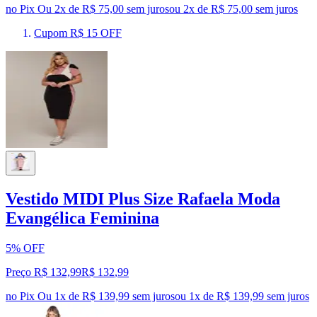
no Pix
Ou 2x de R$ 75,00 sem juros
ou
2
x de
R$ 75,00
sem juros
Cupom R$ 15 OFF
Vestido MIDI Plus Size Rafaela Moda
Evangélica Feminina
5% OFF
Preço R$ 132,99
R$
132
,
99
no Pix
Ou 1x de R$ 139,99 sem juros
ou
1
x de
R$ 139,99
sem juros