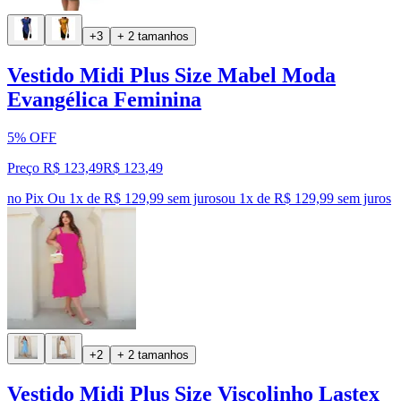
+3
+ 2 tamanhos
Vestido Midi Plus Size Mabel Moda
Evangélica Feminina
5% OFF
Preço R$ 123,49
R$
123
,
49
no Pix
Ou 1x de R$ 129,99 sem juros
ou
1
x de
R$ 129,99
sem juros
+2
+ 2 tamanhos
Vestido Midi Plus Size Viscolinho Lastex