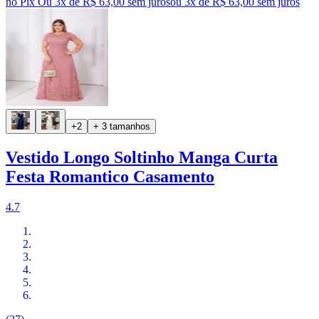
no Pix
Ou 3x de R$ 63,00 sem juros
ou
3
x de
R$ 63,00
sem juros
+2
+ 3 tamanhos
Vestido Longo Soltinho Manga Curta
Festa Romantico Casamento
4.7