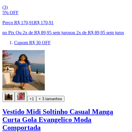
(3)
5% OFF
Preço R$ 170,91
R$
170
,
91
no Pix
Ou 2x de R$ 89,95 sem juros
ou
2
x de
R$ 89,95
sem juros
Cupom R$ 30 OFF
+1
+ 3 tamanhos
Vestido Midi Soltinho Casual Manga
Curta Gola Evangelico Moda
Comportada