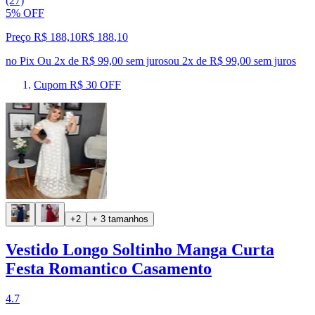
(27)
5% OFF
Preço R$ 188,10
R$
188
,
10
no Pix
Ou 2x de R$ 99,00 sem juros
ou
2
x de
R$ 99,00
sem juros
Cupom R$ 30 OFF
+2
+ 3 tamanhos
Vestido Longo Soltinho Manga Curta
Festa Romantico Casamento
4.7