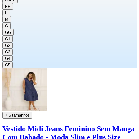
PP
P
M
G
GG
G1
G2
G3
G4
G5
+ 5 tamanhos
Vestido Midi Jeans Feminino Sem Manga
Com Babado - Moda Slim e Plus Size