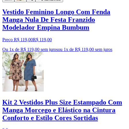
Vestido Feminino Longo Com Fenda
Manga Nula De Festa Franzido
Modelador Empina Bumbum
Preço R$ 119,00
R$
119
,
00
Ou 1x de R$ 119,00 sem juros
ou
1
x de
R$ 119,00
sem juros
Kit 2 Vestidos Plus Size Estampado Com
Manga Morcego e Elástico na Cintura
Conforto e Estilo Cores Sortidas