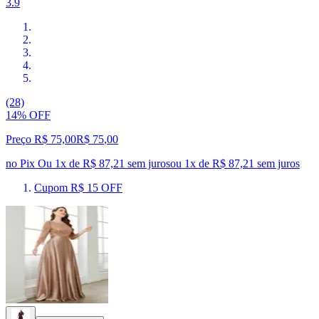
3.9
(28)
14% OFF
Preço R$ 75,00
R$
75
,
00
no Pix
Ou 1x de R$ 87,21 sem juros
ou
1
x de
R$ 87,21
sem juros
Cupom R$ 15 OFF