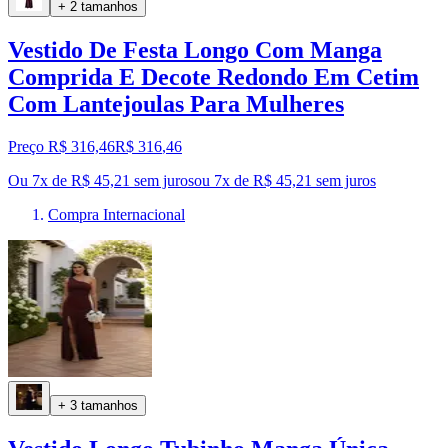
+ 2 tamanhos
Vestido De Festa Longo Com Manga
Comprida E Decote Redondo Em Cetim
Com Lantejoulas Para Mulheres
Preço R$ 316,46
R$
316
,
46
Ou 7x de R$ 45,21 sem juros
ou
7
x de
R$ 45,21
sem juros
Compra Internacional
+ 3 tamanhos