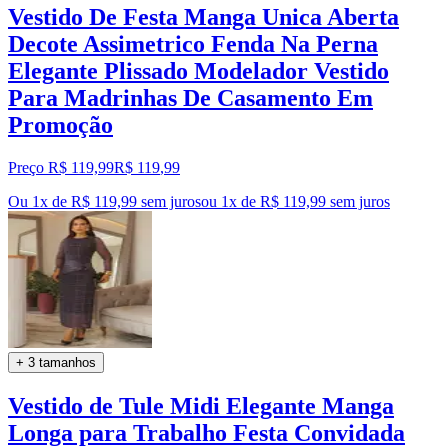
Vestido De Festa Manga Unica Aberta
Decote Assimetrico Fenda Na Perna
Elegante Plissado Modelador Vestido
Para Madrinhas De Casamento Em
Promoção
Preço R$ 119,99
R$
119
,
99
Ou 1x de R$ 119,99 sem juros
ou
1
x de
R$ 119,99
sem juros
+ 3 tamanhos
Vestido de Tule Midi Elegante Manga
Longa para Trabalho Festa Convidada