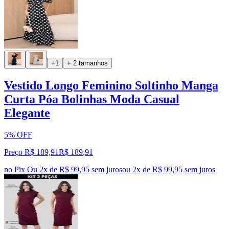
+1
+ 2 tamanhos
Vestido Longo Feminino Soltinho Manga
Curta Póa Bolinhas Moda Casual
Elegante
5% OFF
Preço R$ 189,91
R$
189
,
91
no Pix
Ou 2x de R$ 99,95 sem juros
ou
2
x de
R$ 99,95
sem juros