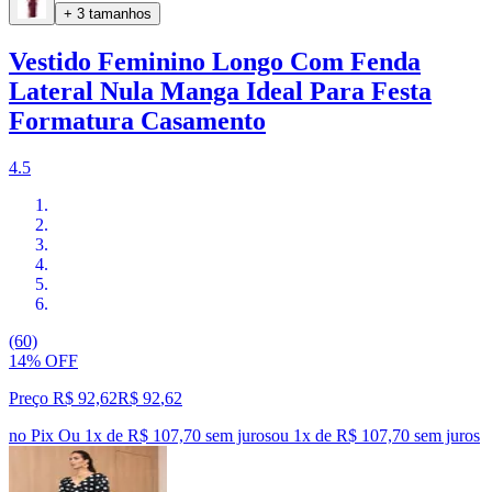
+ 3 tamanhos
Vestido Feminino Longo Com Fenda
Lateral Nula Manga Ideal Para Festa
Formatura Casamento
4.5
(60)
14% OFF
Preço R$ 92,62
R$
92
,
62
no Pix
Ou 1x de R$ 107,70 sem juros
ou
1
x de
R$ 107,70
sem juros