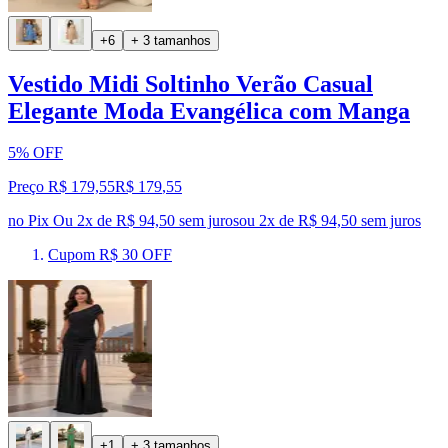
+6
+ 3 tamanhos
Vestido Midi Soltinho Verão Casual
Elegante Moda Evangélica com Manga
5% OFF
Preço R$ 179,55
R$
179
,
55
no Pix
Ou 2x de R$ 94,50 sem juros
ou
2
x de
R$ 94,50
sem juros
Cupom R$ 30 OFF
+1
+ 3 tamanhos