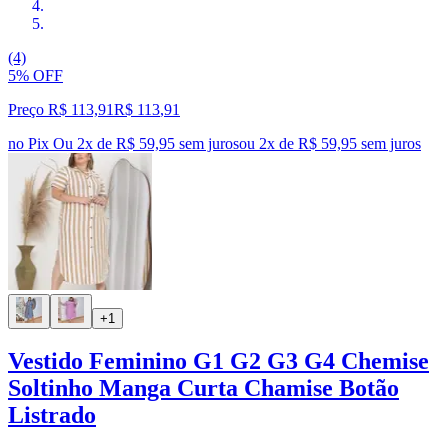
(4)
5% OFF
Preço R$ 113,91
R$
113
,
91
no Pix
Ou 2x de R$ 59,95 sem juros
ou
2
x de
R$ 59,95
sem juros
+1
Vestido Feminino G1 G2 G3 G4 Chemise
Soltinho Manga Curta Chamise Botão
Listrado