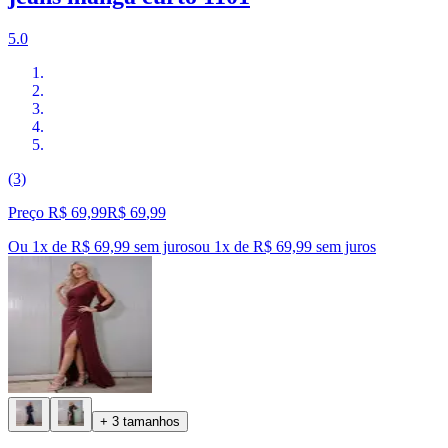
5.0
(3)
Preço R$ 69,99
R$
69
,
99
Ou 1x de R$ 69,99 sem juros
ou
1
x de
R$ 69,99
sem juros
+ 3 tamanhos