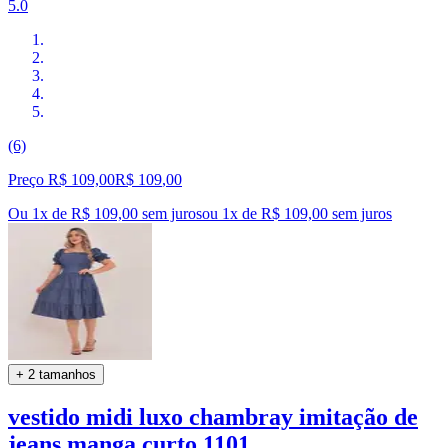
5.0
(6)
Preço R$ 109,00
R$
109
,
00
Ou 1x de R$ 109,00 sem juros
ou
1
x de
R$ 109,00
sem juros
+ 2 tamanhos
vestido midi luxo chambray imitação de
jeans manga curto 1101