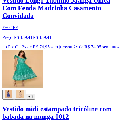
Vestido Longo Tubinho Manga Única
Com Fenda Madrinha Casamento
Convidada
7% OFF
Preço R$ 139,41
R$
139
,
41
no Pix
Ou 2x de R$ 74,95 sem juros
ou
2
x de
R$ 74,95
sem juros
+6
Vestido midi estampado tricôline com
babada na manga 0012