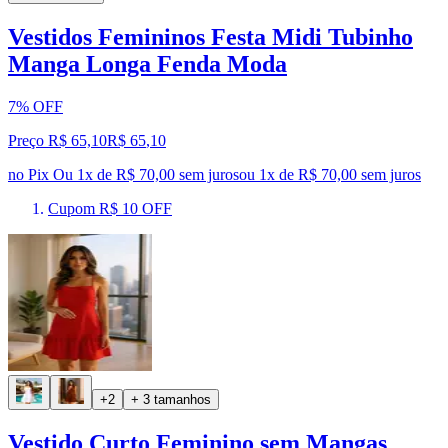
Vestidos Femininos Festa Midi Tubinho
Manga Longa Fenda Moda
7% OFF
Preço R$ 65,10
R$
65
,
10
no Pix
Ou 1x de R$ 70,00 sem juros
ou
1
x de
R$ 70,00
sem juros
Cupom R$ 10 OFF
+2
+ 3 tamanhos
Vestido Curto Feminino sem Mangas