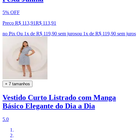
5% OFF
Preço R$ 113,91
R$
113
,
91
no Pix
Ou 1x de R$ 119,90 sem juros
ou
1
x de
R$ 119,90
sem juros
+ 7 tamanhos
Vestido Curto Listrado com Manga
Básico Elegante do Dia a Dia
5.0