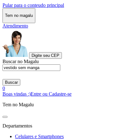
Pular para o conteudo principal
Tem no magalu
Atendimento
Digite seu CEP
Buscar no Magalu
Buscar
0
Boas vindas :)
Entre ou Cadastre-se
Tem no Magalu
Departamentos
Celulares e Smartphones