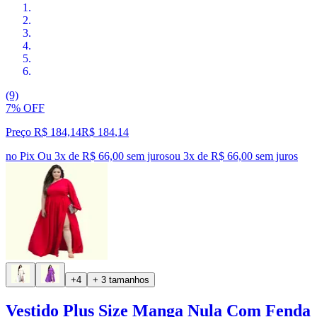
(9)
7% OFF
Preço R$ 184,14
R$
184
,
14
no Pix
Ou 3x de R$ 66,00 sem juros
ou
3
x de
R$ 66,00
sem juros
+4
+ 3 tamanhos
Vestido Plus Size Manga Nula Com Fenda