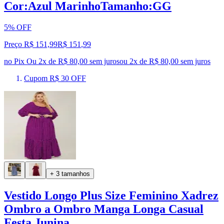
Cor:Azul MarinhoTamanho:GG
5% OFF
Preço R$ 151,99
R$
151
,
99
no Pix
Ou 2x de R$ 80,00 sem juros
ou
2
x de
R$ 80,00
sem juros
Cupom R$ 30 OFF
+ 3 tamanhos
Vestido Longo Plus Size Feminino Xadrez
Ombro a Ombro Manga Longa Casual
Festa Junina