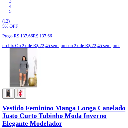
(12)
5% OFF
Preço R$ 137,66
R$
137
,
66
no Pix
Ou 2x de R$ 72,45 sem juros
ou
2
x de
R$ 72,45
sem juros
Vestido Feminino Manga Longa Canelado
Justo Curto Tubinho Moda Inverno
Elegante Modelador