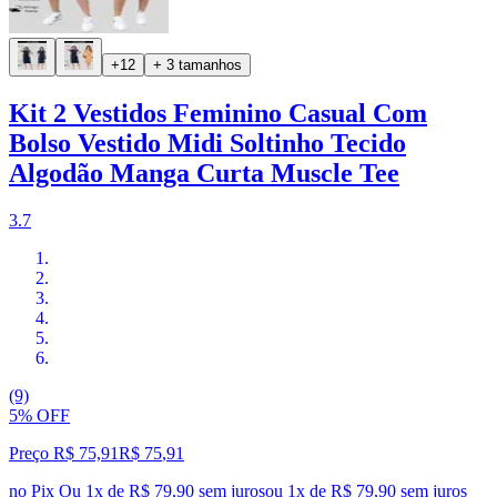
+12
+ 3 tamanhos
Kit 2 Vestidos Feminino Casual Com
Bolso Vestido Midi Soltinho Tecido
Algodão Manga Curta Muscle Tee
3.7
(9)
5% OFF
Preço R$ 75,91
R$
75
,
91
no Pix
Ou 1x de R$ 79,90 sem juros
ou
1
x de
R$ 79,90
sem juros