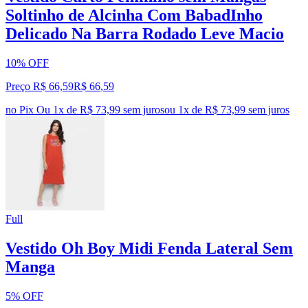
Soltinho de Alcinha Com BabadInho
Delicado Na Barra Rodado Leve Macio
10% OFF
Preço R$ 66,59
R$
66
,
59
no Pix
Ou 1x de R$ 73,99 sem juros
ou
1
x de
R$ 73,99
sem juros
Full
Vestido Oh Boy Midi Fenda Lateral Sem
Manga
5% OFF