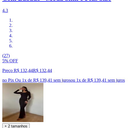
4.3
(27)
5% OFF
Preço R$ 132,44
R$
132
,
44
no Pix
Ou 1x de R$ 139,41 sem juros
ou
1
x de
R$ 139,41
sem juros
+ 2 tamanhos