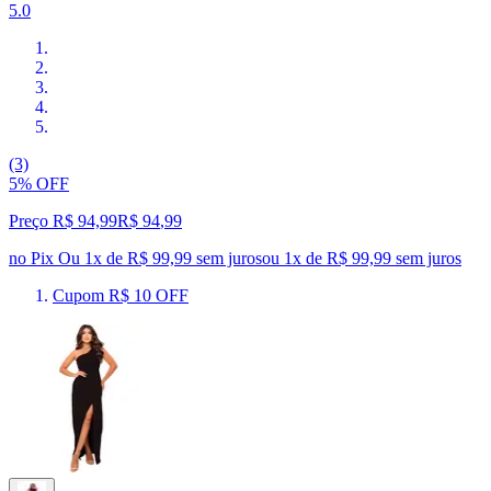
5.0
(3)
5% OFF
Preço R$ 94,99
R$
94
,
99
no Pix
Ou 1x de R$ 99,99 sem juros
ou
1
x de
R$ 99,99
sem juros
Cupom R$ 10 OFF