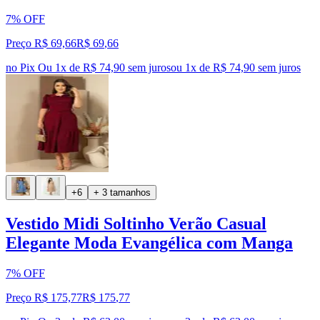
7% OFF
Preço R$ 69,66
R$
69
,
66
no Pix
Ou 1x de R$ 74,90 sem juros
ou
1
x de
R$ 74,90
sem juros
+6
+ 3 tamanhos
Vestido Midi Soltinho Verão Casual
Elegante Moda Evangélica com Manga
7% OFF
Preço R$ 175,77
R$
175
,
77