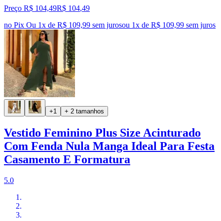
Preço R$ 104,49
R$
104
,
49
no Pix
Ou 1x de R$ 109,99 sem juros
ou
1
x de
R$ 109,99
sem juros
+1
+ 2 tamanhos
Vestido Feminino Plus Size Acinturado
Com Fenda Nula Manga Ideal Para Festa
Casamento E Formatura
5.0