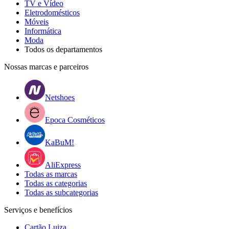
TV e Vídeo
Eletrodomésticos
Móveis
Informática
Moda
Todos os departamentos
Nossas marcas e parceiros
Netshoes
Epoca Cosméticos
KaBuM!
AliExpress
Todas as marcas
Todas as categorias
Todas as subcategorias
Serviços e benefícios
Cartão Luiza