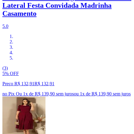
Lateral Festa Convidada Madrinha
Casamento
5.0
(3)
5% OFF
Preço R$ 132,91
R$
132
,
91
no Pix
Ou 1x de R$ 139,90 sem juros
ou
1
x de
R$ 139,90
sem juros