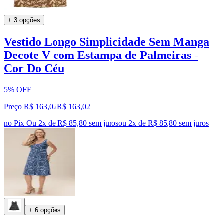
+ 3 opções
Vestido Longo Simplicidade Sem Manga
Decote V com Estampa de Palmeiras -
Cor Do Céu
5% OFF
Preço R$ 163,02
R$
163
,
02
no Pix
Ou 2x de R$ 85,80 sem juros
ou
2
x de
R$ 85,80
sem juros
+ 6 opções