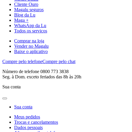
Cliente Ouro
Magalu seguros
Blog da Lu
Maga +
WhatsApp da Lu
Todos os serviços
Comprar na loja
Vender no Magalu
Baixe o aplicativo
Compre pelo telefone
Compre pelo chat
Número de telefone 0800 773 3838
Seg. à Dom. exceto feriados das 8h às 20h
Sua conta
Sua conta
Meus pedidos
Trocas e cancelamentos
Dados pessoais