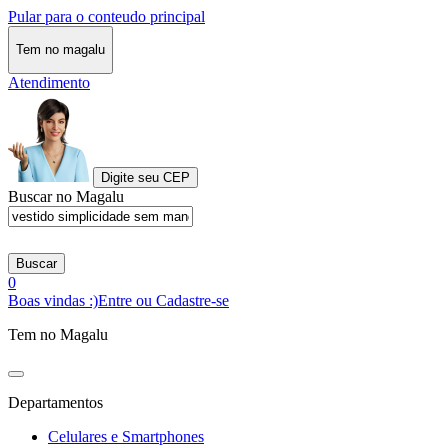
Pular para o conteudo principal
Tem no magalu
Atendimento
Digite seu CEP
Buscar no Magalu
Buscar
0
Boas vindas :)
Entre ou Cadastre-se
Tem no Magalu
Departamentos
Celulares e Smartphones