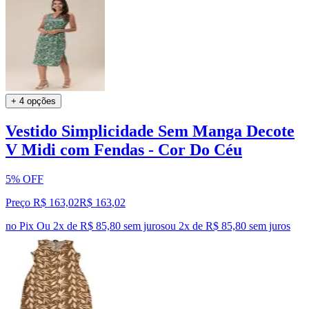
+ 4 opções
Vestido Simplicidade Sem Manga Decote
V Midi com Fendas - Cor Do Céu
5% OFF
Preço R$ 163,02
R$
163
,
02
no Pix
Ou 2x de R$ 85,80 sem juros
ou
2
x de
R$ 85,80
sem juros