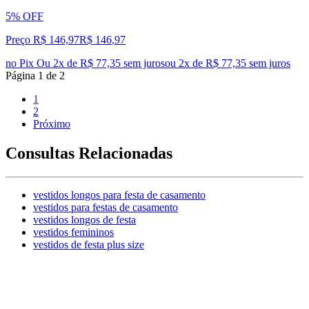
5% OFF
Preço R$ 146,97
R$
146
,
97
no Pix
Ou 2x de R$ 77,35 sem juros
ou
2
x de
R$ 77,35
sem juros
Página
1
de
2
1
2
Próximo
Consultas Relacionadas
vestidos longos para festa de casamento
vestidos para festas de casamento
vestidos longos de festa
vestidos femininos
vestidos de festa plus size