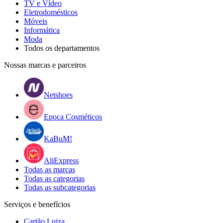
TV e Vídeo
Eletrodomésticos
Móveis
Informática
Moda
Todos os departamentos
Nossas marcas e parceiros
Netshoes
Epoca Cosméticos
KaBuM!
AliExpress
Todas as marcas
Todas as categorias
Todas as subcategorias
Serviços e benefícios
Cartão Luiza