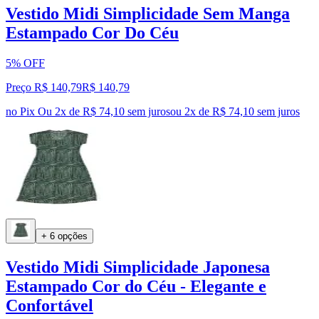
Vestido Midi Simplicidade Sem Manga
Estampado Cor Do Céu
5% OFF
Preço R$ 140,79
R$
140
,
79
no Pix
Ou 2x de R$ 74,10 sem juros
ou
2
x de
R$ 74,10
sem juros
+ 6 opções
Vestido Midi Simplicidade Japonesa
Estampado Cor do Céu - Elegante e
Confortável