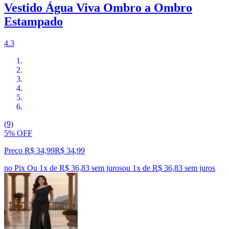
Vestido Água Viva Ombro a Ombro
Estampado
4.3
(9)
5% OFF
Preço R$ 34,99
R$
34
,
99
no Pix
Ou 1x de R$ 36,83 sem juros
ou
1
x de
R$ 36,83
sem juros