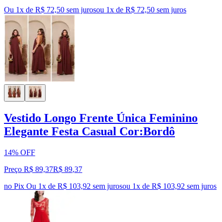
Ou 1x de R$ 72,50 sem juros
ou
1
x de
R$ 72,50
sem juros
Vestido Longo Frente Única Feminino
Elegante Festa Casual Cor:Bordô
14% OFF
Preço R$ 89,37
R$
89
,
37
no Pix
Ou 1x de R$ 103,92 sem juros
ou
1
x de
R$ 103,92
sem juros