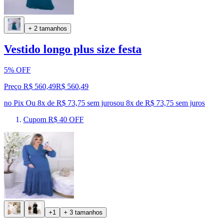
+ 2 tamanhos
Vestido longo plus size festa
5% OFF
Preço R$ 560,49
R$
560
,
49
no Pix
Ou 8x de R$ 73,75 sem juros
ou
8
x de
R$ 73,75
sem juros
Cupom R$ 40 OFF
+1
+ 3 tamanhos