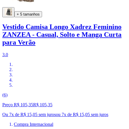
+ 5 tamanhos
Vestido Camisa Longo Xadrez Feminino
ZANZEA - Casual, Solto e Manga Curta
para Verão
3.0
(6)
Preço R$ 105,35
R$
105
,
35
Ou 7x de R$ 15,05 sem juros
ou
7
x de
R$ 15,05
sem juros
Compra Internacional