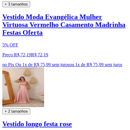
+ 3 tamanhos
Vestido Moda Evangélica Mulher
Virtuosa Vermelho Casamento Madrinha
Festas Oferta
5% OFF
Preço R$ 72,19
R$
72
,
19
no Pix
Ou 1x de R$ 75,99 sem juros
ou
1
x de
R$ 75,99
sem juros
+ 2 tamanhos
Vestido longo festa rose