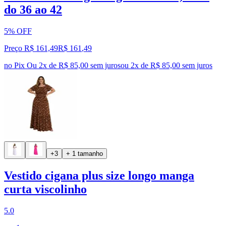
do 36 ao 42
5% OFF
Preço R$ 161,49
R$
161
,
49
no Pix
Ou 2x de R$ 85,00 sem juros
ou
2
x de
R$ 85,00
sem juros
+3
+ 1 tamanho
Vestido cigana plus size longo manga
curta viscolinho
5.0