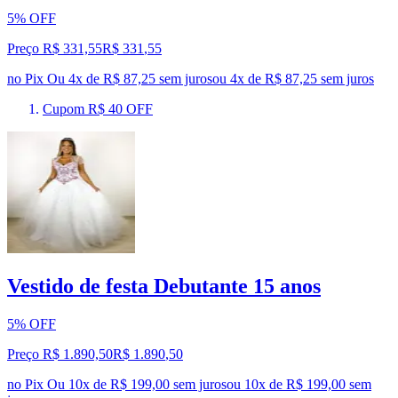
5% OFF
Preço R$ 331,55
R$
331
,
55
no Pix
Ou 4x de R$ 87,25 sem juros
ou
4
x de
R$ 87,25
sem juros
Cupom R$ 40 OFF
Vestido de festa Debutante 15 anos
5% OFF
Preço R$ 1.890,50
R$
1.890
,
50
no Pix
Ou 10x de R$ 199,00 sem juros
ou
10
x de
R$ 199,00
sem