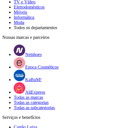
TV e Vídeo
Eletrodomésticos
Móveis
Informática
Moda
Todos os departamentos
Nossas marcas e parceiros
Netshoes
Epoca Cosméticos
KaBuM!
AliExpress
Todas as marcas
Todas as categorias
Todas as subcategorias
Serviços e benefícios
Cartão Luiza