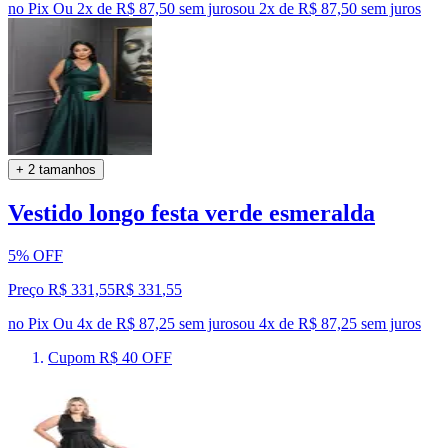
no Pix
Ou 2x de R$ 87,50 sem juros
ou
2
x de
R$ 87,50
sem juros
+ 2 tamanhos
Vestido longo festa verde esmeralda
5% OFF
Preço R$ 331,55
R$
331
,
55
no Pix
Ou 4x de R$ 87,25 sem juros
ou
4
x de
R$ 87,25
sem juros
Cupom R$ 40 OFF