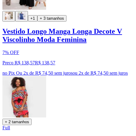
+1
+ 3 tamanhos
Vestido Longo Manga Longa Decote V
Viscolinho Moda Feminina
7% OFF
Preço R$ 138,57
R$
138
,
57
no Pix
Ou 2x de R$ 74,50 sem juros
ou
2
x de
R$ 74,50
sem juros
+ 2 tamanhos
Full