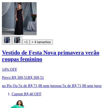
+1
+ 4 tamanhos
Vestido de Festa Nova primavera verão
roupas feminino
14% OFF
Preço R$ 309,51
R$
309
,
51
no Pix
Ou 5x de R$ 71,98 sem juros
ou
5
x de
R$ 71,98
sem juros
Cupom R$ 40 OFF