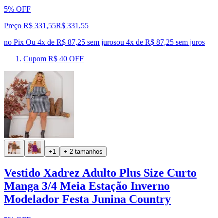
5% OFF
Preço R$ 331,55
R$
331
,
55
no Pix
Ou 4x de R$ 87,25 sem juros
ou
4
x de
R$ 87,25
sem juros
Cupom R$ 40 OFF
+1
+ 2 tamanhos
Vestido Xadrez Adulto Plus Size Curto
Manga 3/4 Meia Estação Inverno
Modelador Festa Junina Country