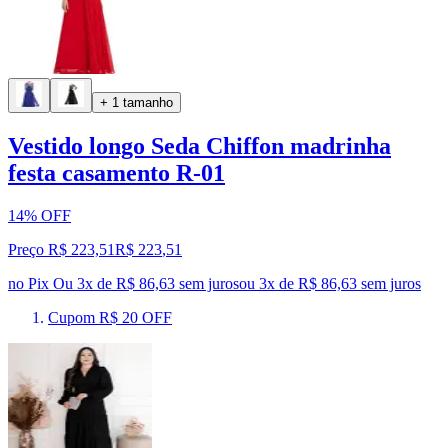
+ 1 tamanho
Vestido longo Seda Chiffon madrinha
festa casamento R-01
14% OFF
Preço R$ 223,51
R$
223
,
51
no Pix
Ou 3x de R$ 86,63 sem juros
ou
3
x de
R$ 86,63
sem juros
Cupom R$ 20 OFF