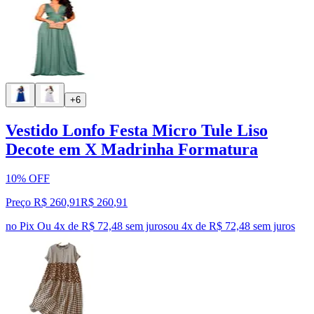
+6
Vestido Lonfo Festa Micro Tule Liso
Decote em X Madrinha Formatura
10% OFF
Preço R$ 260,91
R$
260
,
91
no Pix
Ou 4x de R$ 72,48 sem juros
ou
4
x de
R$ 72,48
sem juros