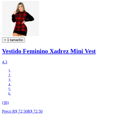
+ 1 tamanho
Vestido Feminino Xadrez Mini Vest
4.3
(36)
Preço R$ 72,50
R$
72
,
50