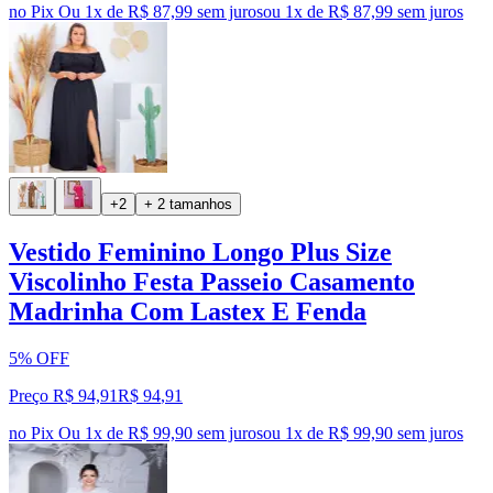
no Pix
Ou 1x de R$ 87,99 sem juros
ou
1
x de
R$ 87,99
sem juros
+2
+ 2 tamanhos
Vestido Feminino Longo Plus Size
Viscolinho Festa Passeio Casamento
Madrinha Com Lastex E Fenda
5% OFF
Preço R$ 94,91
R$
94
,
91
no Pix
Ou 1x de R$ 99,90 sem juros
ou
1
x de
R$ 99,90
sem juros