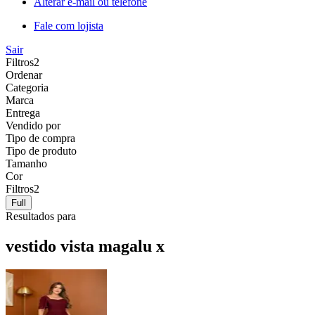
Alterar e-mail ou telefone
Fale com lojista
Sair
Filtros
2
Ordenar
Categoria
Marca
Entrega
Vendido por
Tipo de compra
Tipo de produto
Tamanho
Cor
Filtros
2
Full
Resultados para
vestido vista magalu x