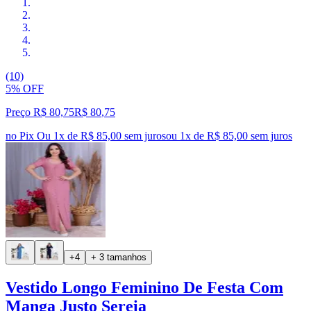
(10)
5% OFF
Preço R$ 80,75
R$
80
,
75
no Pix
Ou 1x de R$ 85,00 sem juros
ou
1
x de
R$ 85,00
sem juros
+4
+ 3 tamanhos
Vestido Longo Feminino De Festa Com
Manga Justo Sereia