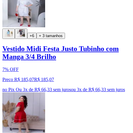
+6
+ 3 tamanhos
Vestido Midi Festa Justo Tubinho com
Manga 3/4 Brilho
7% OFF
Preço R$ 185,07
R$
185
,
07
no Pix
Ou 3x de R$ 66,33 sem juros
ou
3
x de
R$ 66,33
sem juros