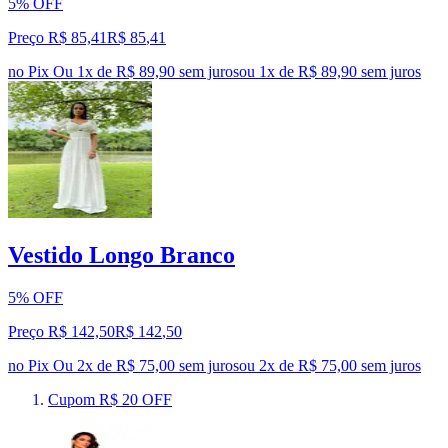
5% OFF
Preço R$ 85,41
R$
85
,
41
no Pix
Ou 1x de R$ 89,90 sem juros
ou
1
x de
R$ 89,90
sem juros
Vestido Longo Branco
5% OFF
Preço R$ 142,50
R$
142
,
50
no Pix
Ou 2x de R$ 75,00 sem juros
ou
2
x de
R$ 75,00
sem juros
Cupom R$ 20 OFF