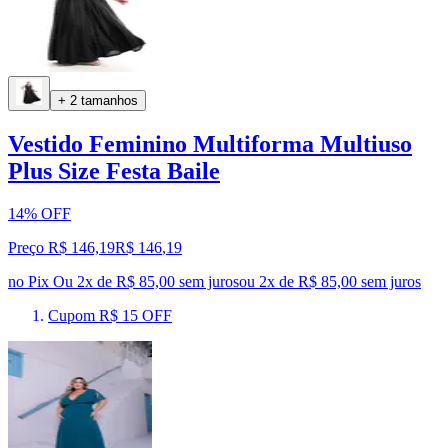
+ 2 tamanhos
Vestido Feminino Multiforma Multiuso
Plus Size Festa Baile
14% OFF
Preço R$ 146,19
R$
146
,
19
no Pix
Ou 2x de R$ 85,00 sem juros
ou
2
x de
R$ 85,00
sem juros
Cupom R$ 15 OFF