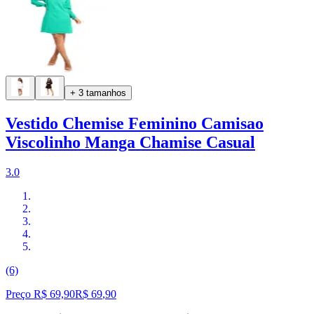
+ 3 tamanhos
Vestido Chemise Feminino Camisao
Viscolinho Manga Chamise Casual
3.0
(6)
Preço R$ 69,90
R$
69
,
90