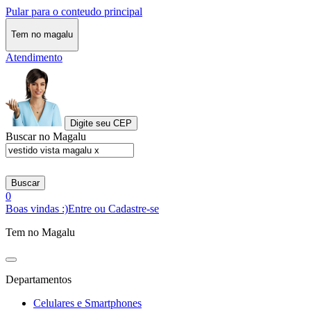
Pular para o conteudo principal
Tem no magalu
Atendimento
Digite seu CEP
Buscar no Magalu
Buscar
0
Boas vindas :)
Entre ou Cadastre-se
Tem no Magalu
Departamentos
Celulares e Smartphones