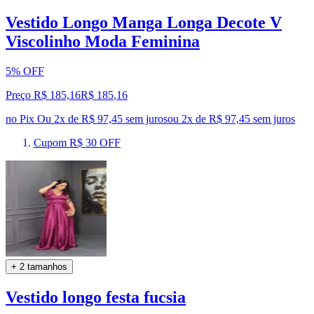
Vestido Longo Manga Longa Decote V
Viscolinho Moda Feminina
5% OFF
Preço R$ 185,16
R$
185
,
16
no Pix
Ou 2x de R$ 97,45 sem juros
ou
2
x de
R$ 97,45
sem juros
Cupom R$ 30 OFF
+ 2 tamanhos
Vestido longo festa fucsia