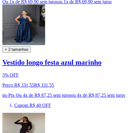
Ou 1x de R$ 69,90 sem juros
ou
1
x de
R$ 69,90
sem juros
+ 2 tamanhos
Vestido longo festa azul marinho
5% OFF
Preço R$ 331,55
R$
331
,
55
no Pix
Ou 4x de R$ 87,25 sem juros
ou
4
x de
R$ 87,25
sem juros
Cupom R$ 40 OFF