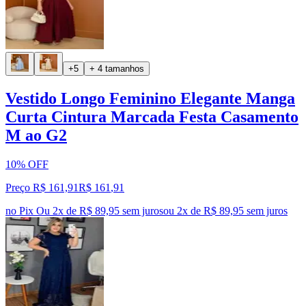
+5
+ 4 tamanhos
Vestido Longo Feminino Elegante Manga
Curta Cintura Marcada Festa Casamento
M ao G2
10% OFF
Preço R$ 161,91
R$
161
,
91
no Pix
Ou 2x de R$ 89,95 sem juros
ou
2
x de
R$ 89,95
sem juros