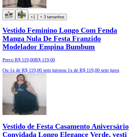
+1
+ 3 tamanhos
Vestido Feminino Longo Com Fenda
Manga Nula De Festa Franzido
Modelador Empina Bumbum
Preço R$ 119,00
R$
119
,
00
Ou 1x de R$ 119,00 sem juros
ou
1
x de
R$ 119,00
sem juros
Vestido de Festa Casamento Aniversário
Convidada Longo Elegance Verde, vesti