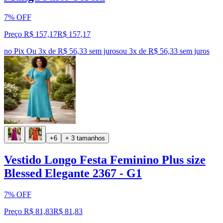
7% OFF
Preço R$ 157,17
R$
157
,
17
no Pix
Ou 3x de R$ 56,33 sem juros
ou
3
x de
R$ 56,33
sem juros
+6
+ 3 tamanhos
Vestido Longo Festa Feminino Plus size
Blessed Elegante 2367 - G1
7% OFF
Preço R$ 81,83
R$
81
,
83