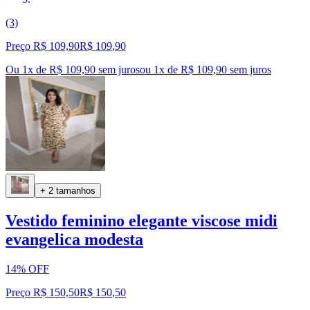
(3)
Preço R$ 109,90
R$
109
,
90
Ou 1x de R$ 109,90 sem juros
ou
1
x de
R$ 109,90
sem juros
+ 2 tamanhos
Vestido feminino elegante viscose midi
evangelica modesta
14% OFF
Preço R$ 150,50
R$
150
,
50