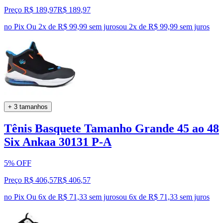
Preço R$ 189,97
R$
189
,
97
no Pix
Ou 2x de R$ 99,99 sem juros
ou
2
x de
R$ 99,99
sem juros
+ 3 tamanhos
Tênis Basquete Tamanho Grande 45 ao 48
Six Ankaa 30131 P-A
5% OFF
Preço R$ 406,57
R$
406
,
57
no Pix
Ou 6x de R$ 71,33 sem juros
ou
6
x de
R$ 71,33
sem juros