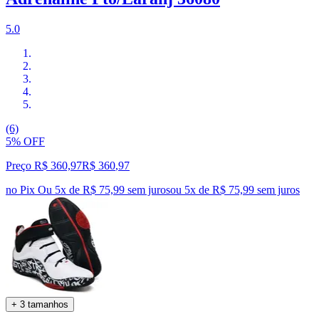
5.0
(6)
5% OFF
Preço R$ 360,97
R$
360
,
97
no Pix
Ou 5x de R$ 75,99 sem juros
ou
5
x de
R$ 75,99
sem juros
+ 3 tamanhos