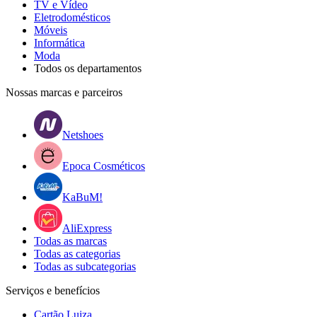
TV e Vídeo
Eletrodomésticos
Móveis
Informática
Moda
Todos os departamentos
Nossas marcas e parceiros
Netshoes
Epoca Cosméticos
KaBuM!
AliExpress
Todas as marcas
Todas as categorias
Todas as subcategorias
Serviços e benefícios
Cartão Luiza