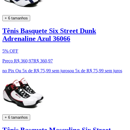
+ 6 tamanhos
Tênis Basquete Six Street Dunk
Adrenaline Azul 36066
5% OFF
Preço R$ 360,97
R$
360
,
97
no Pix
Ou 5x de R$ 75,99 sem juros
ou
5
x de
R$ 75,99
sem juros
+ 6 tamanhos
Tênis Basquete Masculino Six Street