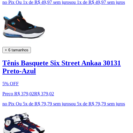
no Pix
Ou 1x de R$ 49,97 sem juros
ou
1
x de
R$ 49,97
sem juros
+ 6 tamanhos
Tênis Basquete Six Street Ankaa 30131
Preto-Azul
5% OFF
Preço R$ 379,02
R$
379
,
02
no Pix
Ou 5x de R$ 79,79 sem juros
ou
5
x de
R$ 79,79
sem juros