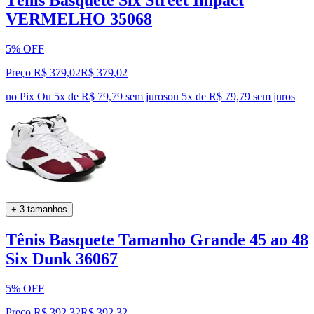
Tênis Basquete Six Street Impact
VERMELHO 35068
5% OFF
Preço R$ 379,02
R$
379
,
02
no Pix
Ou 5x de R$ 79,79 sem juros
ou
5
x de
R$ 79,79
sem juros
+ 3 tamanhos
Tênis Basquete Tamanho Grande 45 ao 48
Six Dunk 36067
5% OFF
Preço R$ 392,32
R$
392
,
32