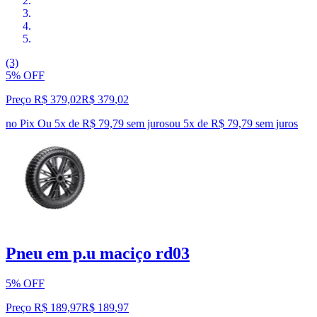
(3)
5% OFF
Preço R$ 379,02
R$
379
,
02
no Pix
Ou 5x de R$ 79,79 sem juros
ou
5
x de
R$ 79,79
sem juros
Pneu em p.u maciço rd03
5% OFF
Preço R$ 189,97
R$
189
,
97