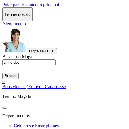
Pular para o conteudo principal
Tem no magalu
Atendimento
Digite seu CEP
Buscar no Magalu
Buscar
0
Boas vindas :)
Entre ou Cadastre-se
Tem no Magalu
Departamentos
Celulares e Smartphones