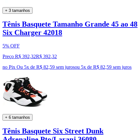
+ 3 tamanhos
Tênis Basquete Tamanho Grande 45 ao 48
Six Charger 42018
5% OFF
Preço R$ 392,32
R$
392
,
32
no Pix
Ou 5x de R$ 82,59 sem juros
ou
5
x de
R$ 82,59
sem juros
+ 6 tamanhos
Tênis Basquete Six Street Dunk
Adrenaline Pto/Laranj 36080