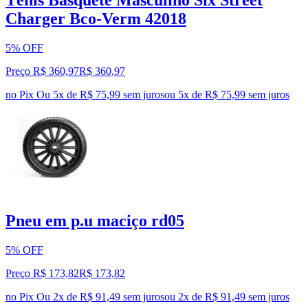
Charger Bco-Verm 42018
5% OFF
Preço R$ 360,97
R$
360
,
97
no Pix
Ou 5x de R$ 75,99 sem juros
ou
5
x de
R$ 75,99
sem juros
Pneu em p.u maciço rd05
5% OFF
Preço R$ 173,82
R$
173
,
82
no Pix
Ou 2x de R$ 91,49 sem juros
ou
2
x de
R$ 91,49
sem juros