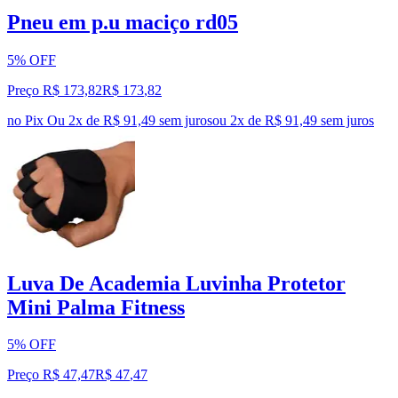
Pneu em p.u maciço rd05
5% OFF
Preço R$ 173,82
R$
173
,
82
no Pix
Ou 2x de R$ 91,49 sem juros
ou
2
x de
R$ 91,49
sem juros
Luva De Academia Luvinha Protetor
Mini Palma Fitness
5% OFF
Preço R$ 47,47
R$
47
,
47