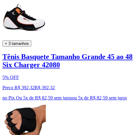
+ 3 tamanhos
Tênis Basquete Tamanho Grande 45 ao 48
Six Charger 42080
5% OFF
Preço R$ 392,32
R$
392
,
32
no Pix
Ou 5x de R$ 82,59 sem juros
ou
5
x de
R$ 82,59
sem juros