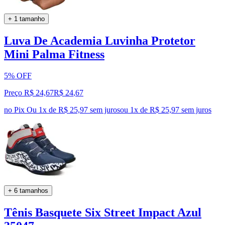
+ 1 tamanho
Luva De Academia Luvinha Protetor
Mini Palma Fitness
5% OFF
Preço R$ 24,67
R$
24
,
67
no Pix
Ou 1x de R$ 25,97 sem juros
ou
1
x de
R$ 25,97
sem juros
+ 6 tamanhos
Tênis Basquete Six Street Impact Azul