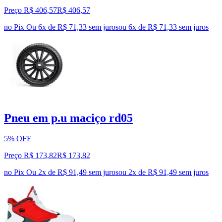
Preço R$ 406,57
R$
406
,
57
no Pix
Ou 6x de R$ 71,33 sem juros
ou
6
x de
R$ 71,33
sem juros
Pneu em p.u maciço rd05
5% OFF
Preço R$ 173,82
R$
173
,
82
no Pix
Ou 2x de R$ 91,49 sem juros
ou
2
x de
R$ 91,49
sem juros