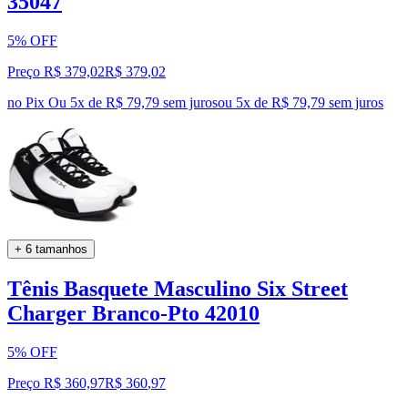
35047
5% OFF
Preço R$ 379,02
R$
379
,
02
no Pix
Ou 5x de R$ 79,79 sem juros
ou
5
x de
R$ 79,79
sem juros
+ 6 tamanhos
Tênis Basquete Masculino Six Street
Charger Branco-Pto 42010
5% OFF
Preço R$ 360,97
R$
360
,
97