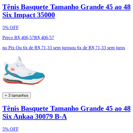
Tênis Basquete Tamanho Grande 45 ao 48
Six Impact 35000
5% OFF
Preço R$ 406,57
R$
406
,
57
no Pix
Ou 6x de R$ 71,33 sem juros
ou
6
x de
R$ 71,33
sem juros
+ 3 tamanhos
Tênis Basquete Tamanho Grande 45 ao 48
Six Ankaa 30079 B-A
5% OFF