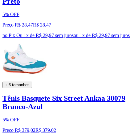
Preto
5% OFF
Preço R$ 28,47
R$
28
,
47
no Pix
Ou 1x de R$ 29,97 sem juros
ou
1
x de
R$ 29,97
sem juros
+ 6 tamanhos
Tênis Basquete Six Street Ankaa 30079
Branco-Azul
5% OFF
Preço R$ 379,02
R$
379
,
02