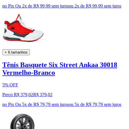
no Pix
Ou 2x de R$ 99,99 sem juros
ou
2
x de
R$ 99,99
sem juros
+ 6 tamanhos
Tênis Basquete Six Street Ankaa 30018
Vermelho-Branco
5% OFF
Preço R$ 379,02
R$
379
,
02
no Pix
Ou 5x de R$ 79,79 sem juros
ou
5
x de
R$ 79,79
sem juros