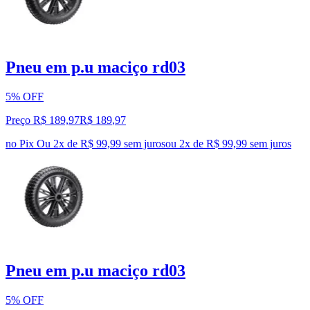
Pneu em p.u maciço rd03
5% OFF
Preço R$ 189,97
R$
189
,
97
no Pix
Ou 2x de R$ 99,99 sem juros
ou
2
x de
R$ 99,99
sem juros
Pneu em p.u maciço rd03
5% OFF