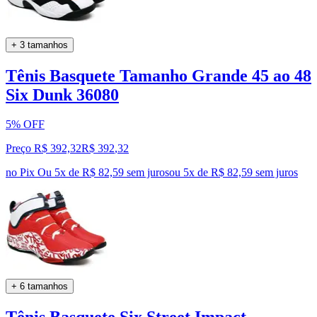
+ 3 tamanhos
Tênis Basquete Tamanho Grande 45 ao 48
Six Dunk 36080
5% OFF
Preço R$ 392,32
R$
392
,
32
no Pix
Ou 5x de R$ 82,59 sem juros
ou
5
x de
R$ 82,59
sem juros
+ 6 tamanhos