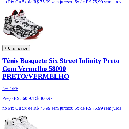
no Pix
Ou 5x de R$ 75,99 sem juros
ou
5
x de
R$ 75,99
sem juros
+ 6 tamanhos
Tênis Basquete Six Street Infinity Preto
Com Vermelho 58000
PRETO/VERMELHO
5% OFF
Preço R$ 360,97
R$
360
,
97
no Pix
Ou 5x de R$ 75,99 sem juros
ou
5
x de
R$ 75,99
sem juros