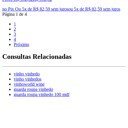
no Pix
Ou 5x de R$ 82,59 sem juros
ou
5
x de
R$ 82,59
sem juros
Página
1
de
4
1
2
3
4
Próximo
Consultas Relacionadas
vinho vinhedo
vinho vinhedos
vinhoworld wine
guarda roupa vinhedo
guarda roupa vinhedo 100 mdf