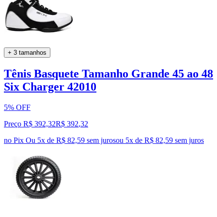
+ 3 tamanhos
Tênis Basquete Tamanho Grande 45 ao 48
Six Charger 42010
5% OFF
Preço R$ 392,32
R$
392
,
32
no Pix
Ou 5x de R$ 82,59 sem juros
ou
5
x de
R$ 82,59
sem juros