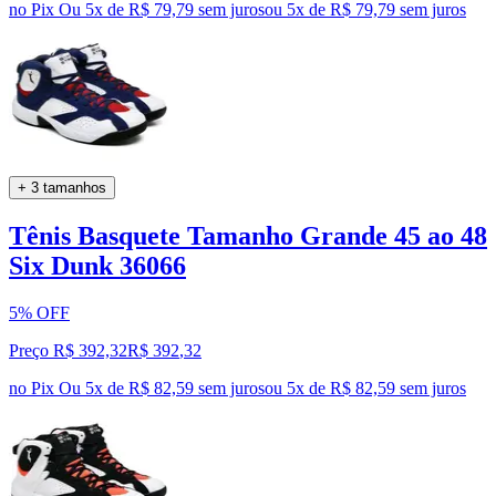
no Pix
Ou 5x de R$ 79,79 sem juros
ou
5
x de
R$ 79,79
sem juros
+ 3 tamanhos
Tênis Basquete Tamanho Grande 45 ao 48
Six Dunk 36066
5% OFF
Preço R$ 392,32
R$
392
,
32
no Pix
Ou 5x de R$ 82,59 sem juros
ou
5
x de
R$ 82,59
sem juros