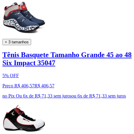
+ 3 tamanhos
Tênis Basquete Tamanho Grande 45 ao 48
Six Impact 35047
5% OFF
Preço R$ 406,57
R$
406
,
57
no Pix
Ou 6x de R$ 71,33 sem juros
ou
6
x de
R$ 71,33
sem juros