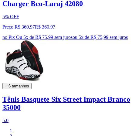
Charger Bco-Laraj 42080
5% OFF
Preço R$ 360,97
R$
360
,
97
no Pix
Ou 5x de R$ 75,99 sem juros
ou
5
x de
R$ 75,99
sem juros
+ 6 tamanhos
Tênis Basquete Six Street Impact Branco
35000
5.0