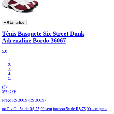
+ 6 tamanhos
Tênis Basquete Six Street Dunk
Adrenaline Bordo 36067
5.0
(3)
5% OFF
Preço R$ 360,97
R$
360
,
97
no Pix
Ou 5x de R$ 75,99 sem juros
ou
5
x de
R$ 75,99
sem juros