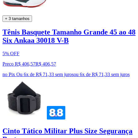
+ 3 tamanhos
Tênis Basquete Tamanho Grande 45 ao 48
Six Ankaa 30018 V-B
5% OFF
Preço R$ 406,57
R$
406
,
57
no Pix
Ou 6x de R$ 71,33 sem juros
ou
6
x de
R$ 71,33
sem juros
Cinto Tático Militar Plus Size Segurança