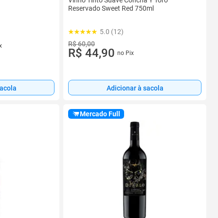
Reservado Sweet Red 750ml
5.0 (12)
R$ 60,00
x
R$ 44,90
no Pix
sacola
Adicionar à sacola
Mercado Full