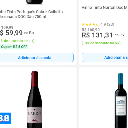
Vinho Tinto Norton Doc M
nho Tinto Português Cabriz Colheita
lecionada DOC Dão 750ml
4.9 (28)
 109,99
R$ 160,90
$ 59,99
no Pix
R$ 131,31
no Pix
% de desconto no pix
)
(
10% de desconto no pix
)
Cupom
R$ 5 OFF
Adicionar à 
Adicionar à sacola