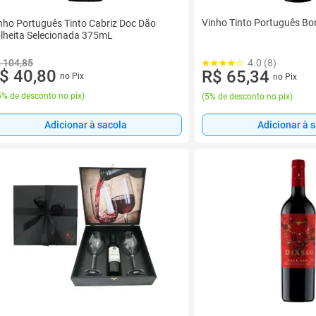
Vinho Tinto Português Bo
nho Português Tinto Cabriz Doc Dão
lheita Selecionada 375mL
4.0 (8)
 104,85
$ 40,80
R$ 65,34
no Pix
no Pix
% de desconto no pix
)
(
5% de desconto no pix
)
Adicionar à sacola
Adicionar à 