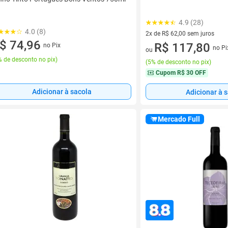
4.9 (28)
4.0 (8)
2x de R$ 62,00 sem juros
$ 74,96
2 vez de R$ 62,00 sem juros
R$ 117,80
no Pix
no Pi
ou
 de desconto no pix
)
(
5% de desconto no pix
)
Cupom
R$ 30 OFF
Adicionar à sacola
Adicionar à 
Mercado Full