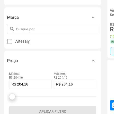
Vi
Se
Marca
R$
R
pesquisar
por
(
10
filtro
Artesaly
Preço
Mínimo:
Máximo:
R$ 204,16
R$ 204,16
APLICAR FILTRO