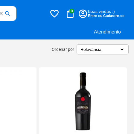
0
Boas vindas :)
Entre ou Cadastre-se
Atendimento
Ordenar por