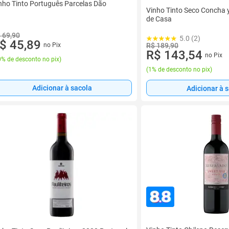
nho Tinto Português Parcelas Dão
Vinho Tinto Seco Concha 
de Casa
 69,90
5.0 (2)
$ 45,89
no Pix
R$ 189,90
R$ 143,54
no Pix
% de desconto no pix
)
(
1% de desconto no pix
)
Adicionar à sacola
Adicionar à 