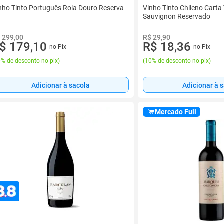
nho Tinto Português Rola Douro Reserva
Vinho Tinto Chileno Carta
Sauvignon Reservado
 299,00
R$ 29,90
$ 179,10
R$ 18,36
no Pix
no Pix
% de desconto no pix
)
(
10% de desconto no pix
)
Adicionar à sacola
Adicionar à 
Mercado Full