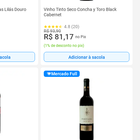
as Lilás Douro
Vinho Tinto Seco Concha y Toro Black
Cabernet
4.8 (20)
R$ 93,90
R$ 81,17
no Pix
(
1% de desconto no pix
)
sacola
Adicionar à sacola
Mercado Full