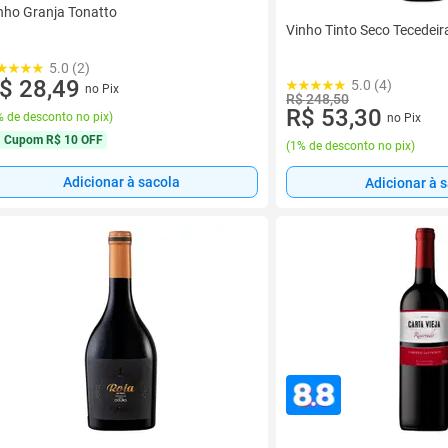
nho Granja Tonatto
Vinho Tinto Seco Tecedeir
5.0 (2)
$ 28,49
5.0 (4)
no Pix
R$ 248,50
R$ 53,30
 de desconto no pix
)
no Pix
Cupom
R$ 10 OFF
(
1% de desconto no pix
)
Adicionar à sacola
Adicionar à 