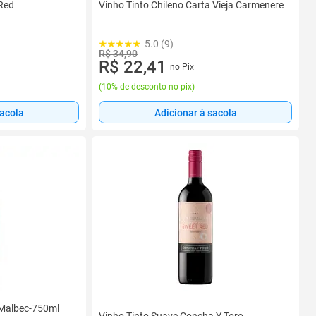
Red
Vinho Tinto Chileno Carta Vieja Carmenere
5.0 (9)
R$ 34,90
R$ 22,41
no Pix
(
10% de desconto no pix
)
sacola
Adicionar à sacola
 Malbec-750ml
Vinho Tinto Suave Concha Y Toro