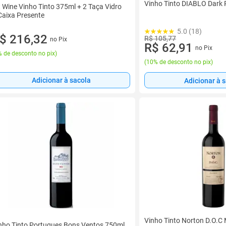
Vinho Tinto DIABLO Dark 
t Wine Vinho Tinto 375ml + 2 Taça Vidro
Caixa Presente
5.0 (18)
$ 216,32
R$ 105,77
no Pix
R$ 62,91
no Pix
 de desconto no pix
)
(
10% de desconto no pix
)
Adicionar à sacola
Adicionar à 
Vinho Tinto Norton D.O.C
nho Tinto Portugues Bons Ventos 750ml