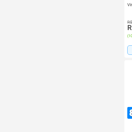
Vi
R$
R
(
10