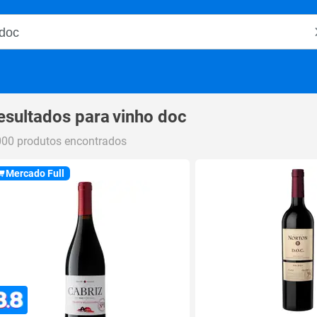
o Magalu
esultados para
vinho doc
000 produtos encontrados
Mercado Full