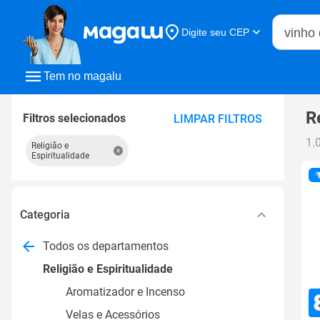
Buscar n
Digite seu CEP
Buscar
Tem no magalu
R
Filtros selecionados
LIMPAR FILTROS
1.
Religião e
Espiritualidade
Categoria
Todos os departamentos
Religião e Espiritualidade
Aromatizador e Incenso
Velas e Acessórios