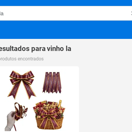
o Magalu
esultados para
vinho la
produtos encontrados