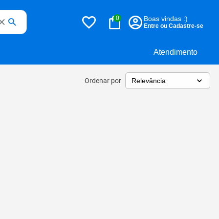
0
Boas vindas :)
Entre ou Cadastre-se
Atendimento
Ordenar por