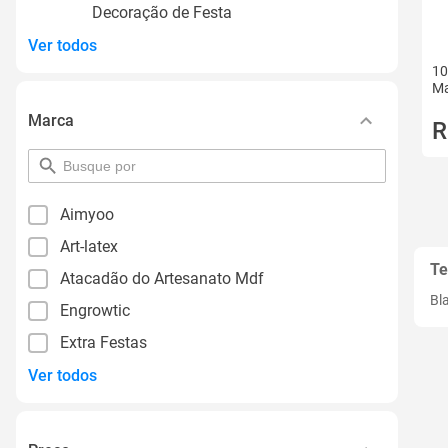
Decoração de Festa
Ver todos
10
Ma
Marca
R
pesquisar
por
filtro
Aimyoo
Art-latex
Te
Atacadão do Artesanato Mdf
Bl
Engrowtic
Extra Festas
Ver todos