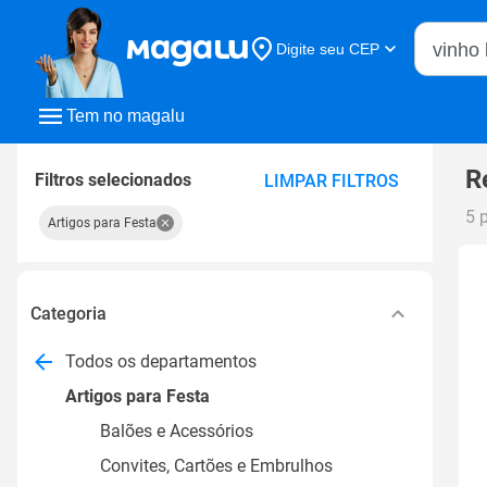
Buscar n
Digite seu CEP
Buscar
Tem no magalu
R
Filtros selecionados
LIMPAR FILTROS
5 
Artigos para Festa
Categoria
Todos os departamentos
Artigos para Festa
Balões e Acessórios
Convites, Cartões e Embrulhos