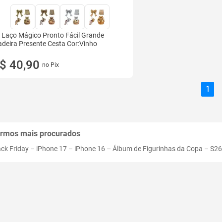
 Laço Mágico Pronto Fácil Grande
deira Presente Cesta Cor:Vinho
$ 40,90
no Pix
1
rmos mais procurados
ack Friday
–
iPhone 17
–
iPhone 16
–
Álbum de Figurinhas da Copa
–
S26