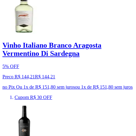
Vinho Italiano Branco Aragosta
Vermentino Di Sardegna
5% OFF
Preço R$ 144,21
R$
144
,
21
no Pix
Ou 1x de R$ 151,80 sem juros
ou
1
x de
R$ 151,80
sem juros
Cupom R$ 30 OFF