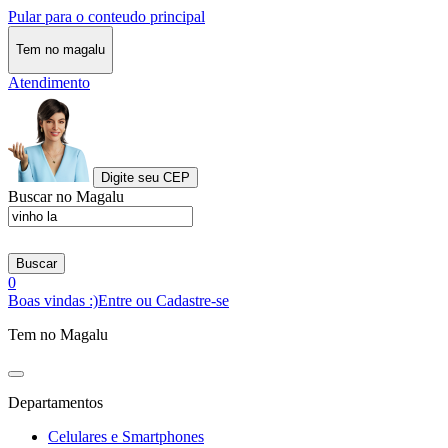
Pular para o conteudo principal
Tem no magalu
Atendimento
Digite seu CEP
Buscar no Magalu
Buscar
0
Boas vindas :)
Entre ou Cadastre-se
Tem no Magalu
Departamentos
Celulares e Smartphones