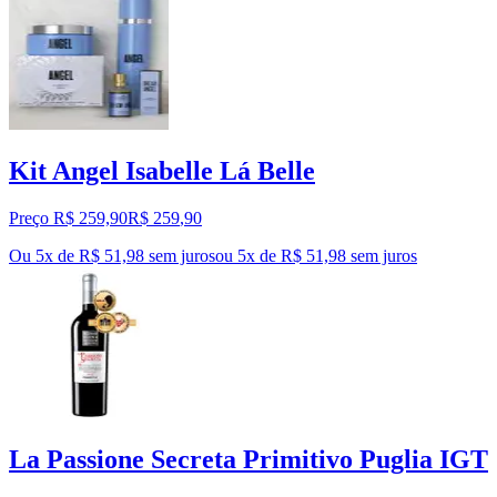
Kit Angel Isabelle Lá Belle
Preço R$ 259,90
R$
259
,
90
Ou 5x de R$ 51,98 sem juros
ou
5
x de
R$ 51,98
sem juros
La Passione Secreta Primitivo Puglia IGT