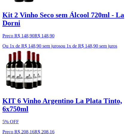
Kit 2 Vinho Seco sem Álcool 720ml - La
Dorni
Preço R$ 148,90
R$
148
,
90
Ou 1x de R$ 148,90 sem juros
ou
1
x de
R$ 148,90
sem juros
KIT 6 Vinho Argentino La Plata Tinto,
6x750ml
5% OFF
Preço R$ 208,16
R$
208
,
16