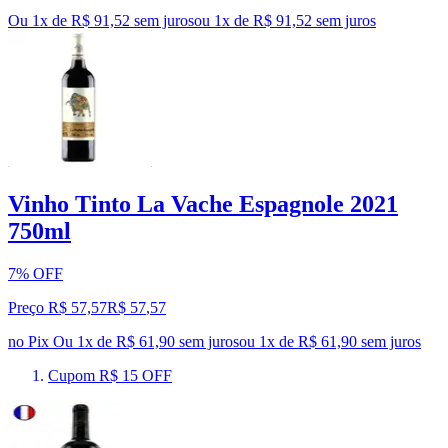
Ou 1x de R$ 91,52 sem juros
ou
1
x de
R$ 91,52
sem juros
Vinho Tinto La Vache Espagnole 2021
750ml
7% OFF
Preço R$ 57,57
R$
57
,
57
no Pix
Ou 1x de R$ 61,90 sem juros
ou
1
x de
R$ 61,90
sem juros
Cupom R$ 15 OFF