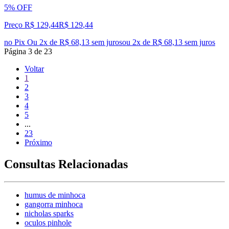
5% OFF
Preço R$ 129,44
R$
129
,
44
no Pix
Ou 2x de R$ 68,13 sem juros
ou
2
x de
R$ 68,13
sem juros
Página
3
de
23
Voltar
1
2
3
4
5
...
23
Próximo
Consultas Relacionadas
humus de minhoca
gangorra minhoca
nicholas sparks
oculos pinhole