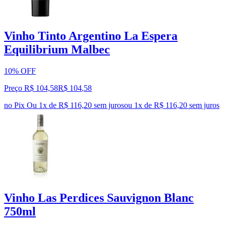
Vinho Tinto Argentino La Espera
Equilibrium Malbec
10% OFF
Preço R$ 104,58
R$
104
,
58
no Pix
Ou 1x de R$ 116,20 sem juros
ou
1
x de
R$ 116,20
sem juros
Vinho Las Perdices Sauvignon Blanc
750ml