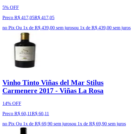
5% OFF
Preço R$ 417,05
R$
417
,
05
no Pix
Ou 1x de R$ 439,00 sem juros
ou
1
x de
R$ 439,00
sem juros
Vinho Tinto Viñas del Mar Stilus
Carmenere 2017 - Viñas La Rosa
14% OFF
Preço R$ 60,11
R$
60
,
11
no Pix
Ou 1x de R$ 69,90 sem juros
ou
1
x de
R$ 69,90
sem juros