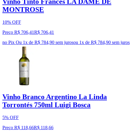
Vinho Tinto Francês LA DAME DE
MONTROSE
10% OFF
Preço R$ 706,41
R$
706
,
41
no Pix
Ou 1x de R$ 784,90 sem juros
ou
1
x de
R$ 784,90
sem juros
Vinho Branco Argentino La Linda
Torrontés 750ml Luigi Bosca
5% OFF
Preço R$ 118,66
R$
118
,
66