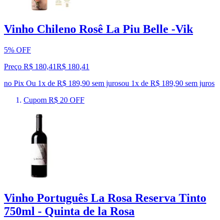
Vinho Chileno Rosê La Piu Belle -Vik
5% OFF
Preço R$ 180,41
R$
180
,
41
no Pix
Ou 1x de R$ 189,90 sem juros
ou
1
x de
R$ 189,90
sem juros
Cupom R$ 20 OFF
Vinho Português La Rosa Reserva Tinto
750ml - Quinta de la Rosa