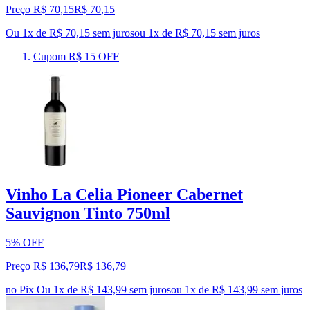
Preço R$ 70,15
R$
70
,
15
Ou 1x de R$ 70,15 sem juros
ou
1
x de
R$ 70,15
sem juros
Cupom R$ 15 OFF
Vinho La Celia Pioneer Cabernet
Sauvignon Tinto 750ml
5% OFF
Preço R$ 136,79
R$
136
,
79
no Pix
Ou 1x de R$ 143,99 sem juros
ou
1
x de
R$ 143,99
sem juros