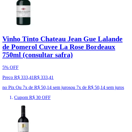
Vinho Tinto Chateau Jean Gue Lalande
de Pomerol Cuvee La Rose Bordeaux
750ml (consultar safra)
5% OFF
Preço R$ 333,41
R$
333
,
41
no Pix
Ou 7x de R$ 50,14 sem juros
ou
7
x de
R$ 50,14
sem juros
Cupom R$ 30 OFF