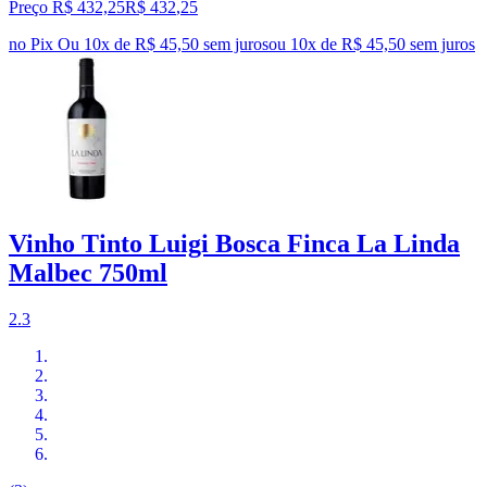
Preço R$ 432,25
R$
432
,
25
no Pix
Ou 10x de R$ 45,50 sem juros
ou
10
x de
R$ 45,50
sem juros
Vinho Tinto Luigi Bosca Finca La Linda
Malbec 750ml
2.3