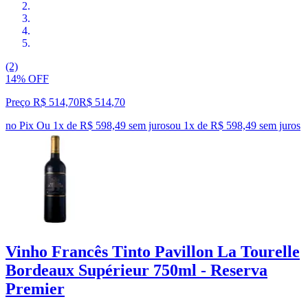
(2)
14% OFF
Preço R$ 514,70
R$
514
,
70
no Pix
Ou 1x de R$ 598,49 sem juros
ou
1
x de
R$ 598,49
sem juros
Vinho Francês Tinto Pavillon La Tourelle
Bordeaux Supérieur 750ml - Reserva
Premier