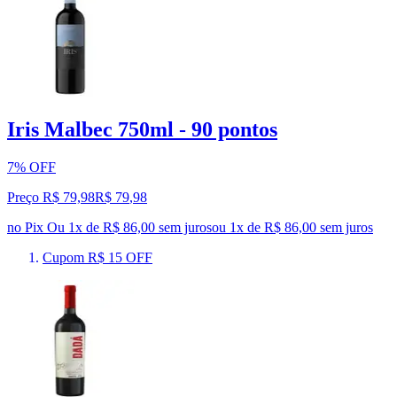
Iris Malbec 750ml - 90 pontos
7% OFF
Preço R$ 79,98
R$
79
,
98
no Pix
Ou 1x de R$ 86,00 sem juros
ou
1
x de
R$ 86,00
sem juros
Cupom R$ 15 OFF