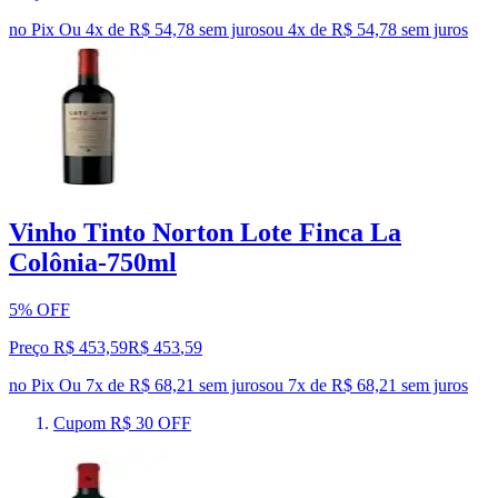
no Pix
Ou 4x de R$ 54,78 sem juros
ou
4
x de
R$ 54,78
sem juros
Vinho Tinto Norton Lote Finca La
Colônia-750ml
5% OFF
Preço R$ 453,59
R$
453
,
59
no Pix
Ou 7x de R$ 68,21 sem juros
ou
7
x de
R$ 68,21
sem juros
Cupom R$ 30 OFF