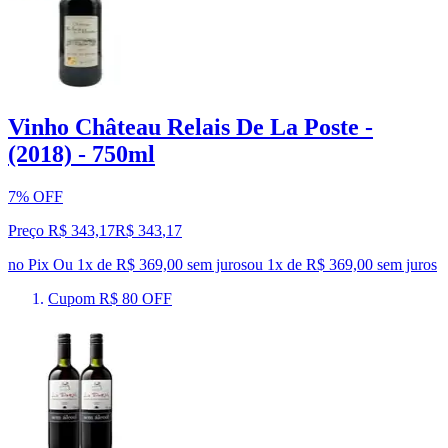
Vinho Château Relais De La Poste -
(2018) - 750ml
7% OFF
Preço R$ 343,17
R$
343
,
17
no Pix
Ou 1x de R$ 369,00 sem juros
ou
1
x de
R$ 369,00
sem juros
Cupom R$ 80 OFF