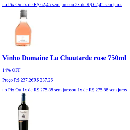
no Pix
Ou 2x de R$ 62,45 sem juros
ou
2
x de
R$ 62,45
sem juros
Vinho Domaine La Chautarde rose 750ml
14% OFF
Preço R$ 237,26
R$
237
,
26
no Pix
Ou 1x de R$ 275,88 sem juros
ou
1
x de
R$ 275,88
sem juros