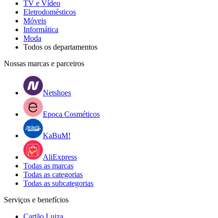
TV e Vídeo
Eletrodomésticos
Móveis
Informática
Moda
Todos os departamentos
Nossas marcas e parceiros
Netshoes
Epoca Cosméticos
KaBuM!
AliExpress
Todas as marcas
Todas as categorias
Todas as subcategorias
Serviços e benefícios
Cartão Luiza