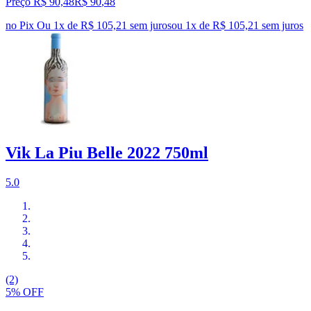
Preço R$ 90,48
R$
90
,
48
no Pix
Ou 1x de R$ 105,21 sem juros
ou
1
x de
R$ 105,21
sem juros
Vik La Piu Belle 2022 750ml
5.0
(2)
5% OFF