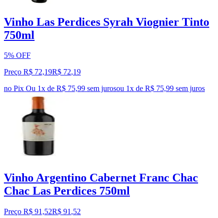
Vinho Las Perdices Syrah Viognier Tinto
750ml
5% OFF
Preço R$ 72,19
R$
72
,
19
no Pix
Ou 1x de R$ 75,99 sem juros
ou
1
x de
R$ 75,99
sem juros
Vinho Argentino Cabernet Franc Chac
Chac Las Perdices 750ml
Preço R$ 91,52
R$
91
,
52