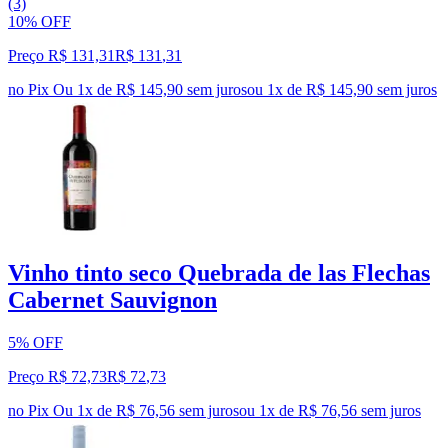
(3)
10% OFF
Preço R$ 131,31
R$
131
,
31
no Pix
Ou 1x de R$ 145,90 sem juros
ou
1
x de
R$ 145,90
sem juros
Vinho tinto seco Quebrada de las Flechas
Cabernet Sauvignon
5% OFF
Preço R$ 72,73
R$
72
,
73
no Pix
Ou 1x de R$ 76,56 sem juros
ou
1
x de
R$ 76,56
sem juros