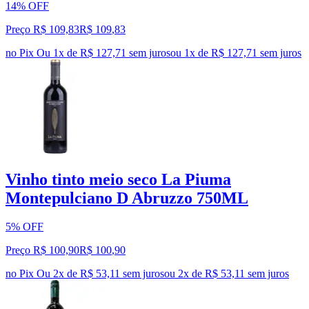
14% OFF
Preço R$ 109,83
R$
109
,
83
no Pix
Ou 1x de R$ 127,71 sem juros
ou
1
x de
R$ 127,71
sem juros
Vinho tinto meio seco La Piuma
Montepulciano D Abruzzo 750ML
5% OFF
Preço R$ 100,90
R$
100
,
90
no Pix
Ou 2x de R$ 53,11 sem juros
ou
2
x de
R$ 53,11
sem juros