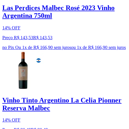
Las Perdices Malbec Rosé 2023 Vinho
Argentina 750ml
14% OFF
Preço R$ 143,53
R$
143
,
53
no Pix
Ou 1x de R$ 166,90 sem juros
ou
1
x de
R$ 166,90
sem juros
Vinho Tinto Argentino La Celia Pionner
Reserva Malbec
14% OFF