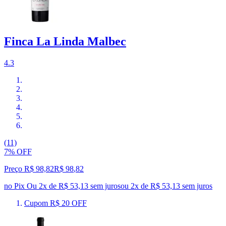
Finca La Linda Malbec
4.3
(11)
7% OFF
Preço R$ 98,82
R$
98
,
82
no Pix
Ou 2x de R$ 53,13 sem juros
ou
2
x de
R$ 53,13
sem juros
Cupom R$ 20 OFF