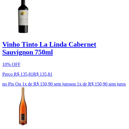
Vinho Tinto La Linda Cabernet
Sauvignon 750ml
10% OFF
Preço R$ 135,81
R$
135
,
81
no Pix
Ou 1x de R$ 150,90 sem juros
ou
1
x de
R$ 150,90
sem juros