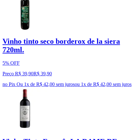
Vinho tinto seco borderox de la siera
720ml.
5% OFF
Preço R$ 39,90
R$
39
,
90
no Pix
Ou 1x de R$ 42,00 sem juros
ou
1
x de
R$ 42,00
sem juros