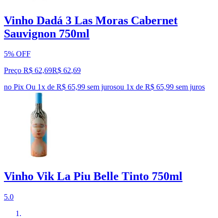
Vinho Dadá 3 Las Moras Cabernet
Sauvignon 750ml
5% OFF
Preço R$ 62,69
R$
62
,
69
no Pix
Ou 1x de R$ 65,99 sem juros
ou
1
x de
R$ 65,99
sem juros
Vinho Vik La Piu Belle Tinto 750ml
5.0