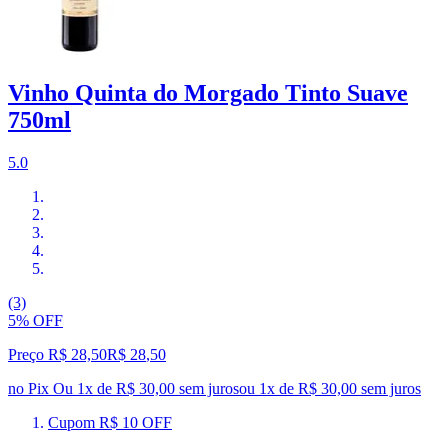
Vinho Quinta do Morgado Tinto Suave
750ml
5.0
(3)
5% OFF
Preço R$ 28,50
R$
28
,
50
no Pix
Ou 1x de R$ 30,00 sem juros
ou
1
x de
R$ 30,00
sem juros
Cupom R$ 10 OFF