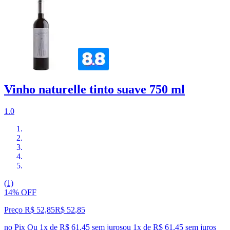
Vinho naturelle tinto suave 750 ml
1.0
(1)
14% OFF
Preço R$ 52,85
R$
52
,
85
no Pix
Ou 1x de R$ 61,45 sem juros
ou
1
x de
R$ 61,45
sem juros