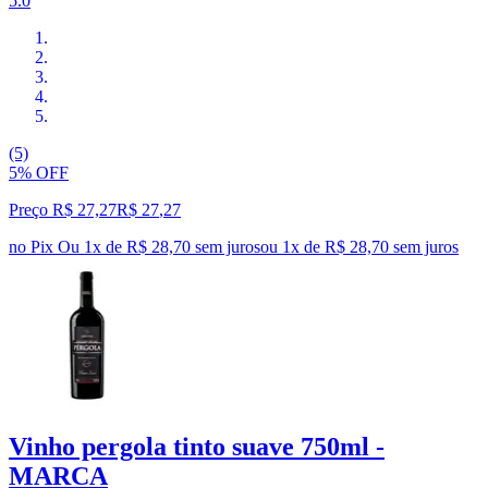
5.0
(5)
5% OFF
Preço R$ 27,27
R$
27
,
27
no Pix
Ou 1x de R$ 28,70 sem juros
ou
1
x de
R$ 28,70
sem juros
Vinho pergola tinto suave 750ml -
MARCA