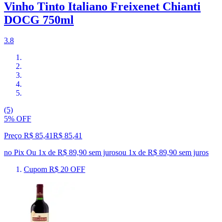
Vinho Tinto Italiano Freixenet Chianti
DOCG 750ml
3.8
(5)
5% OFF
Preço R$ 85,41
R$
85
,
41
no Pix
Ou 1x de R$ 89,90 sem juros
ou
1
x de
R$ 89,90
sem juros
Cupom R$ 20 OFF