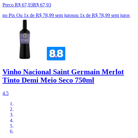
Preço R$ 67,93
R$
67
,
93
no Pix
Ou 1x de R$ 78,99 sem juros
ou
1
x de
R$ 78,99
sem juros
Vinho Nacional Saint Germain Merlot
Tinto Demi Meio Seco 750ml
4.5