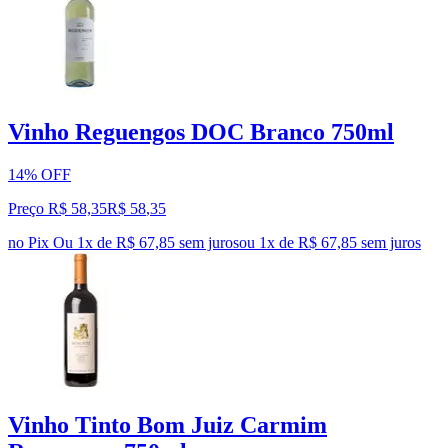
Vinho Reguengos DOC Branco 750ml
14% OFF
Preço R$ 58,35
R$
58
,
35
no Pix
Ou 1x de R$ 67,85 sem juros
ou
1
x de
R$ 67,85
sem juros
Vinho Tinto Bom Juiz Carmim