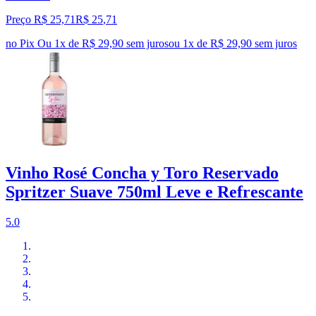
Preço R$ 25,71
R$
25
,
71
no Pix
Ou 1x de R$ 29,90 sem juros
ou
1
x de
R$ 29,90
sem juros
Vinho Rosé Concha y Toro Reservado
Spritzer Suave 750ml Leve e Refrescante
5.0