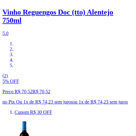
Vinho Reguengos Doc (tto) Alentejo
750ml
5.0
(2)
5% OFF
Preço R$ 70,52
R$
70
,
52
no Pix
Ou 1x de R$ 74,23 sem juros
ou
1
x de
R$ 74,23
sem juros
Cupom R$ 30 OFF