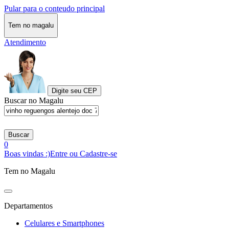
Pular para o conteudo principal
Tem no magalu
Atendimento
Digite seu CEP
Buscar no Magalu
Buscar
0
Boas vindas :)
Entre ou Cadastre-se
Tem no Magalu
Departamentos
Celulares e Smartphones