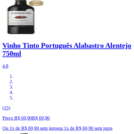
Vinho Tinto Português Alabastro Alentejo
750ml
4.8
(15)
Preço R$ 69,90
R$
69
,
90
Ou 1x de R$ 69,90 sem juros
ou
1
x de
R$ 69,90
sem juros