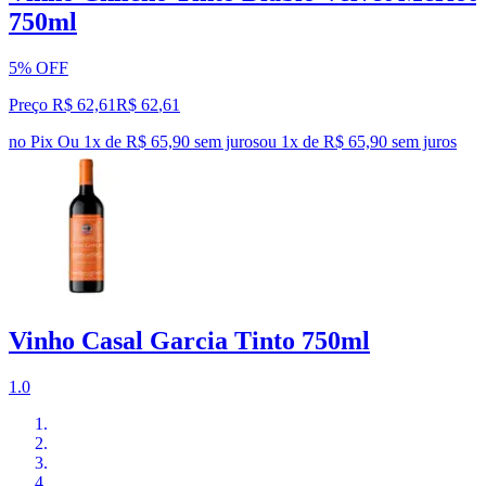
750ml
5% OFF
Preço R$ 62,61
R$
62
,
61
no Pix
Ou 1x de R$ 65,90 sem juros
ou
1
x de
R$ 65,90
sem juros
Vinho Casal Garcia Tinto 750ml
1.0