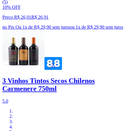
(5)
10% OFF
Preço R$ 26,91
R$
26
,
91
no Pix
Ou 1x de R$ 29,90 sem juros
ou
1
x de
R$ 29,90
sem juros
3 Vinhos Tintos Secos Chilenos
Carmenere 750ml
5.0