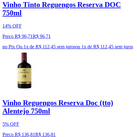
Vinho Tinto Reguengos Reserva DOC
750ml
14% OFF
Preço R$ 96,71
R$
96
,
71
no Pix
Ou 1x de R$ 112,45 sem juros
ou
1
x de
R$ 112,45
sem juros
Vinho Reguengos Reserva Doc (tto)
Alentejo 750ml
5% OFF
Preço R$ 136,81
R$
136
,
81