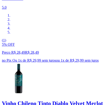
5.0
(1)
5% OFF
Preço R$ 28,49
R$
28
,
49
no Pix
Ou 1x de R$ 29,99 sem juros
ou
1
x de
R$ 29,99
sem juros
Vinho Chileno Tinto Diablo Velvet Merlot