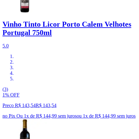
Vinho Tinto Licor Porto Calem Velhotes
Portugal 750ml
5.0
(3)
1% OFF
Preço R$ 143,54
R$
143
,
54
no Pix
Ou 1x de R$ 144,99 sem juros
ou
1
x de
R$ 144,99
sem juros