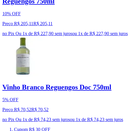
Reguengos 750ml
10% OFF
Preço R$ 205,11
R$
205
,
11
no Pix
Ou 1x de R$ 227,90 sem juros
ou
1
x de
R$ 227,90
sem juros
Vinho Branco Reguengos Doc 750ml
5% OFF
Preço R$ 70,52
R$
70
,
52
no Pix
Ou 1x de R$ 74,23 sem juros
ou
1
x de
R$ 74,23
sem juros
Cupom R$ 30 OFF