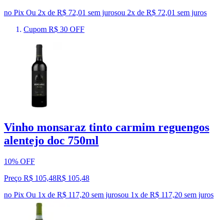
no Pix
Ou 2x de R$ 72,01 sem juros
ou
2
x de
R$ 72,01
sem juros
Cupom R$ 30 OFF
Vinho monsaraz tinto carmim reguengos
alentejo doc 750ml
10% OFF
Preço R$ 105,48
R$
105
,
48
no Pix
Ou 1x de R$ 117,20 sem juros
ou
1
x de
R$ 117,20
sem juros