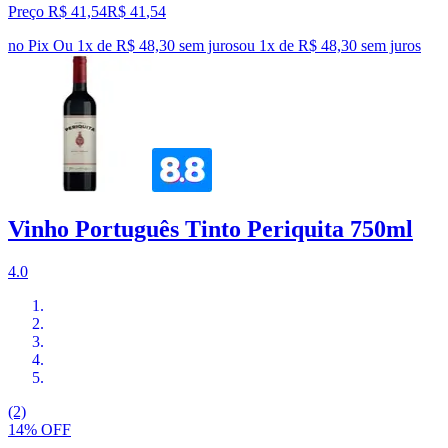
Preço R$ 41,54
R$
41
,
54
no Pix
Ou 1x de R$ 48,30 sem juros
ou
1
x de
R$ 48,30
sem juros
Vinho Português Tinto Periquita 750ml
4.0
(2)
14% OFF