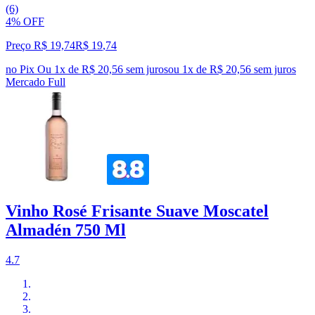
(6)
4% OFF
Preço R$ 19,74
R$
19
,
74
no Pix
Ou 1x de R$ 20,56 sem juros
ou
1
x de
R$ 20,56
sem juros
Mercado Full
Vinho Rosé Frisante Suave Moscatel
Almadén 750 Ml
4.7