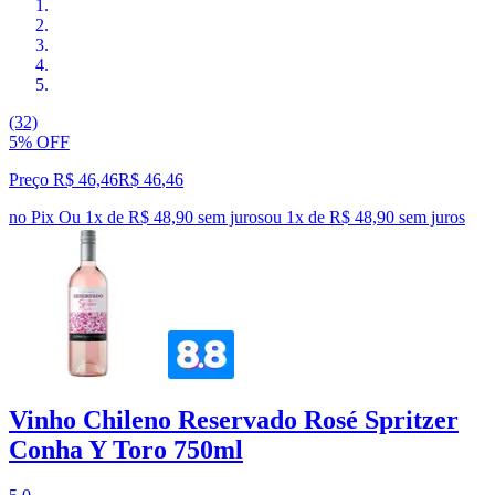
(32)
5% OFF
Preço R$ 46,46
R$
46
,
46
no Pix
Ou 1x de R$ 48,90 sem juros
ou
1
x de
R$ 48,90
sem juros
Vinho Chileno Reservado Rosé Spritzer
Conha Y Toro 750ml