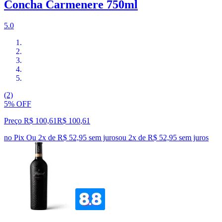
Concha Carmenere 750ml
5.0
(2)
5% OFF
Preço R$ 100,61
R$
100
,
61
no Pix
Ou 2x de R$ 52,95 sem juros
ou
2
x de
R$ 52,95
sem juros