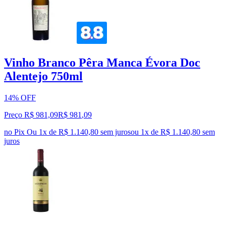
Vinho Branco Pêra Manca Évora Doc
Alentejo 750ml
14% OFF
Preço R$ 981,09
R$
981
,
09
no Pix
Ou 1x de R$ 1.140,80 sem juros
ou
1
x de
R$ 1.140,80
sem
juros