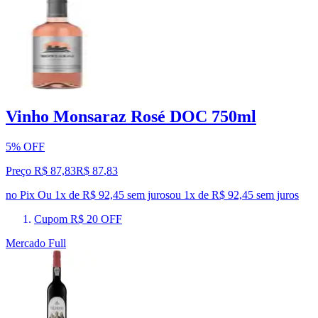
Vinho Monsaraz Rosé DOC 750ml
5% OFF
Preço R$ 87,83
R$
87
,
83
no Pix
Ou 1x de R$ 92,45 sem juros
ou
1
x de
R$ 92,45
sem juros
Cupom R$ 20 OFF
Mercado Full