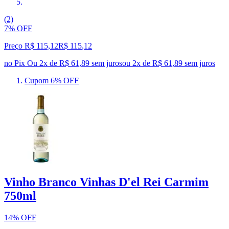
(2)
7% OFF
Preço R$ 115,12
R$
115
,
12
no Pix
Ou 2x de R$ 61,89 sem juros
ou
2
x de
R$ 61,89
sem juros
Cupom 6% OFF
Vinho Branco Vinhas D'el Rei Carmim
750ml
14% OFF