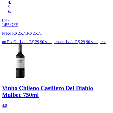
(34)
14% OFF
Preço R$ 25,71
R$
25
,
71
no Pix
Ou 1x de R$ 29,90 sem juros
ou
1
x de
R$ 29,90
sem juros
Vinho Chileno Casillero Del Diablo
Malbec 750ml
4.8