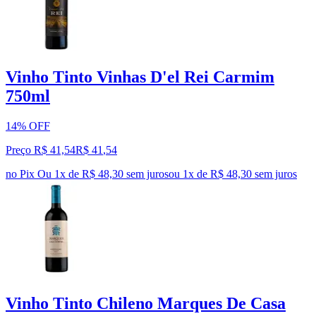
Vinho Tinto Vinhas D'el Rei Carmim
750ml
14% OFF
Preço R$ 41,54
R$
41
,
54
no Pix
Ou 1x de R$ 48,30 sem juros
ou
1
x de
R$ 48,30
sem juros
Vinho Tinto Chileno Marques De Casa