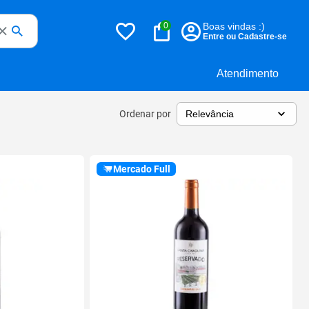
0
Boas vindas :)
Entre ou Cadastre-se
Atendimento
Ordenar por
Mercado Full