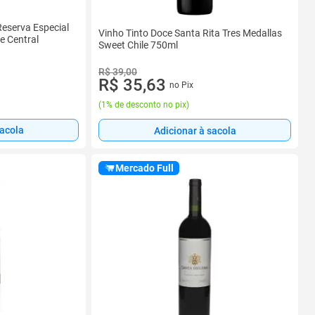
Reserva Especial
Vinho Tinto Doce Santa Rita Tres Medallas
e Central
Sweet Chile 750ml
R$ 39,00
R$ 35,63
no Pix
(
1% de desconto no pix
)
sacola
Adicionar à sacola
Mercado Full