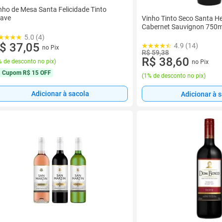
nho de Mesa Santa Felicidade Tinto
ave
Vinho Tinto Seco Santa H
Cabernet Sauvignon 750m
5.0 (4)
$ 37,05
4.9 (14)
no Pix
R$ 59,38
R$ 38,60
 de desconto no pix
)
no Pix
Cupom
R$ 15 OFF
(
1% de desconto no pix
)
Adicionar à sacola
Adicionar à 