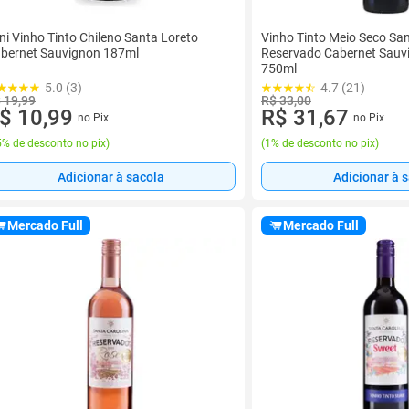
ni Vinho Tinto Chileno Santa Loreto
Vinho Tinto Meio Seco San
bernet Sauvignon 187ml
Reservado Cabernet Sauvi
750ml
5.0 (3)
4.7 (21)
 19,99
R$ 33,00
$ 10,99
R$ 31,67
no Pix
no Pix
% de desconto no pix
)
(
1% de desconto no pix
)
Adicionar à sacola
Adicionar à 
Mercado Full
Mercado Full