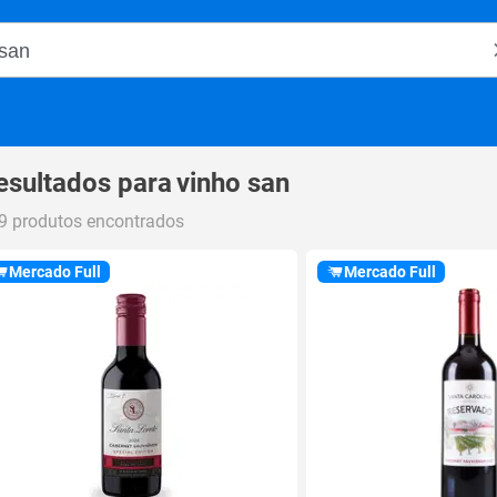
o Magalu
esultados para
vinho san
9 produtos encontrados
Mercado Full
Mercado Full