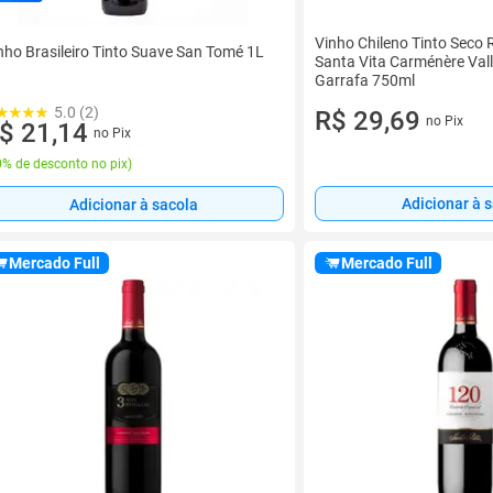
Vinho Chileno Tinto Seco 
nho Brasileiro Tinto Suave San Tomé 1L
Santa Vita Carménère Vall
Garrafa 750ml
5.0 (2)
R$ 29,69
no Pix
$ 21,14
no Pix
% de desconto no pix
)
Adicionar à 
Adicionar à sacola
Mercado Full
Mercado Full