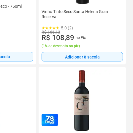
sco - 750ml
Vinho Tinto Seco Santa Helena Gran
Reserva
5.0 (2)
R$ 166,13
R$ 108,89
no Pix
(
1% de desconto no pix
)
sacola
Adicionar à sacola