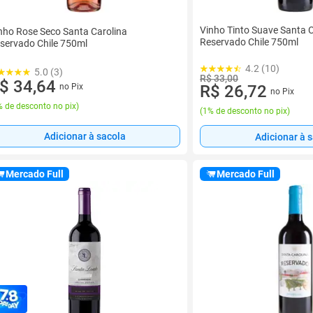
Vinho Tinto Suave Santa C
nho Rose Seco Santa Carolina
Reservado Chile 750ml
servado Chile 750ml
4.2 (10)
5.0 (3)
R$ 33,00
$ 34,64
no Pix
R$ 26,72
no Pix
 de desconto no pix
)
(
1% de desconto no pix
)
Adicionar à sacola
Adicionar à 
Mercado Full
Mercado Full