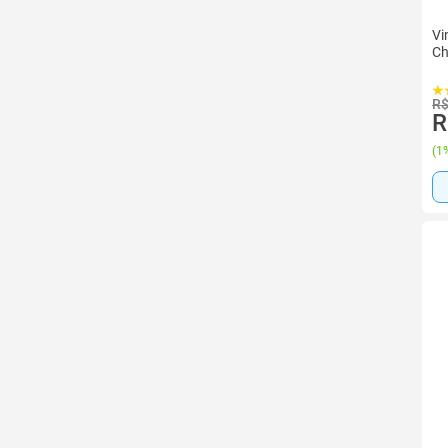
Vi
Ch
R$
R
(
1%