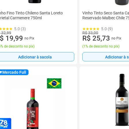
nho Fino Tinto Chileno Santa Loreto
Vinho Tinto Seco Santa Ca
rietal Carmenere 750ml
Reservado Malbec Chile 7
5.0 (3)
5.0 (9)
 32,99
R$ 33,00
$ 19,99
R$ 25,73
no Pix
no Pix
% de desconto no pix
)
(
1% de desconto no pix
)
Adicionar à sacola
Adicionar à 
Mercado Full