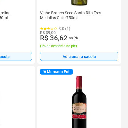
rolina
Vinho Branco Seco Santa Rita Tres
50ml
Medallas Chile 750ml
3.0 (1)
R$ 39,00
R$ 36,62
no Pix
(
1% de desconto no pix
)
sacola
Adicionar à sacola
Mercado Full