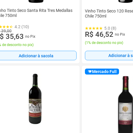
nho Tinto Seco Santa Rita Tres Medallas
Vinho Tinto Seco 120 Rese
ile 750ml
Chile 750ml
4.2 (10)
5.0 (8)
 39,00
R$ 46,52
no Pix
$ 35,63
no Pix
(
1% de desconto no pix
)
 de desconto no pix
)
Adicionar à 
Adicionar à sacola
Mercado Full