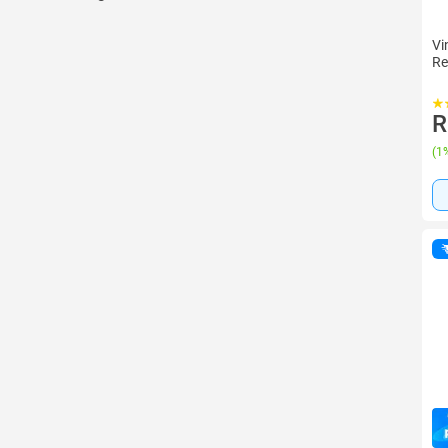
Vi
Re
R
(
1%