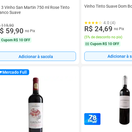
Vinho Tinto Suave Dom Bo
t 3 Vinho San Martin 750 ml Rose Tinto
anco Suave
4.0 (4)
 119,90
R$ 24,69
$ 59,90
no Pix
no Pix
(
5% de desconto no pix
)
Cupom
R$ 10 OFF
Cupom
R$ 10 OFF
Adicionar à 
Adicionar à sacola
Mercado Full