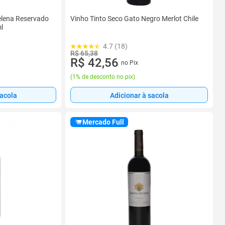
elena Reservado
Vinho Tinto Seco Gato Negro Merlot Chile
l
4.7 (18)
R$ 65,38
R$ 42,56
no Pix
(
1% de desconto no pix
)
sacola
Adicionar à sacola
Mercado Full