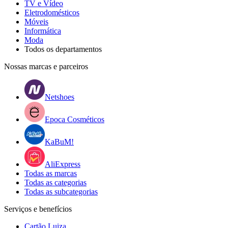
TV e Vídeo
Eletrodomésticos
Móveis
Informática
Moda
Todos os departamentos
Nossas marcas e parceiros
Netshoes
Epoca Cosméticos
KaBuM!
AliExpress
Todas as marcas
Todas as categorias
Todas as subcategorias
Serviços e benefícios
Cartão Luiza