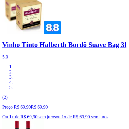
Vinho Tinto Halberth Bordô Suave Bag 3l
5.0
(2)
Preço R$ 69,90
R$
69
,
90
Ou 1x de R$ 69,90 sem juros
ou
1
x de
R$ 69,90
sem juros