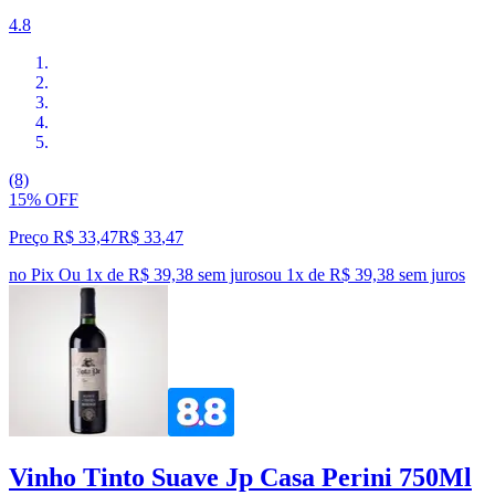
4.8
(8)
15% OFF
Preço R$ 33,47
R$
33
,
47
no Pix
Ou 1x de R$ 39,38 sem juros
ou
1
x de
R$ 39,38
sem juros
Vinho Tinto Suave Jp Casa Perini 750Ml