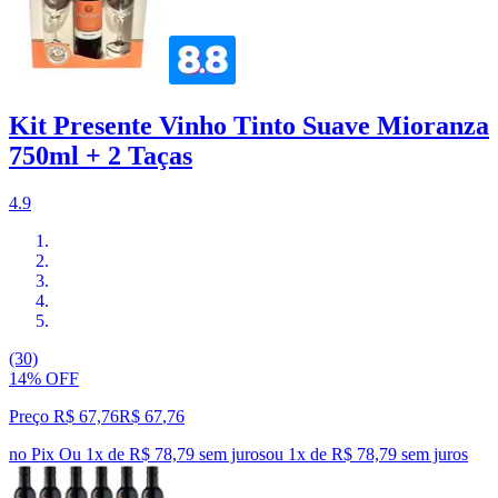
Kit Presente Vinho Tinto Suave Mioranza
750ml + 2 Taças
4.9
(30)
14% OFF
Preço R$ 67,76
R$
67
,
76
no Pix
Ou 1x de R$ 78,79 sem juros
ou
1
x de
R$ 78,79
sem juros