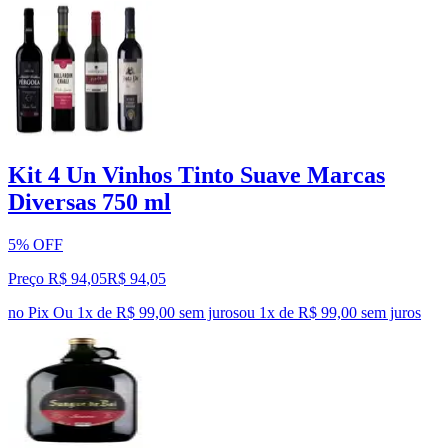
Kit 4 Un Vinhos Tinto Suave Marcas
Diversas 750 ml
5% OFF
Preço R$ 94,05
R$
94
,
05
no Pix
Ou 1x de R$ 99,00 sem juros
ou
1
x de
R$ 99,00
sem juros