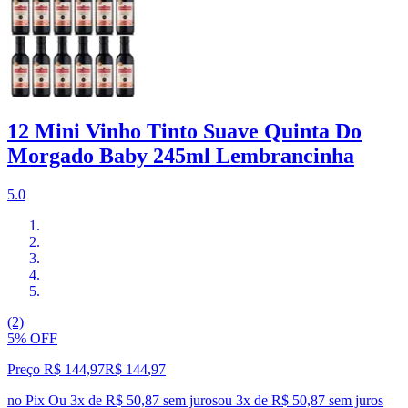
12 Mini Vinho Tinto Suave Quinta Do
Morgado Baby 245ml Lembrancinha
5.0
(2)
5% OFF
Preço R$ 144,97
R$
144
,
97
no Pix
Ou 3x de R$ 50,87 sem juros
ou
3
x de
R$ 50,87
sem juros