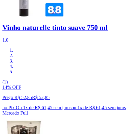
Vinho naturelle tinto suave 750 ml
1.0
(1)
14% OFF
Preço R$ 52,85
R$
52
,
85
no Pix
Ou 1x de R$ 61,45 sem juros
ou
1
x de
R$ 61,45
sem juros
Mercado Full