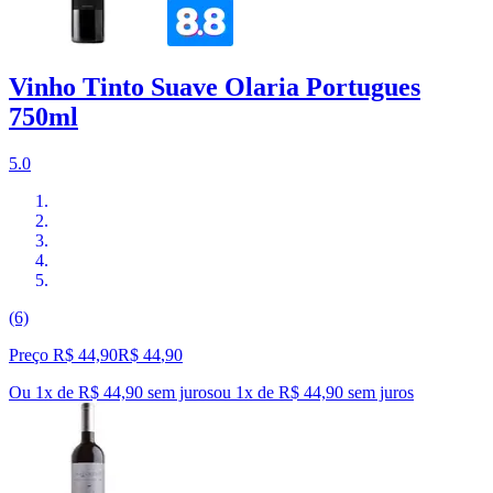
Vinho Tinto Suave Olaria Portugues
750ml
5.0
(6)
Preço R$ 44,90
R$
44
,
90
Ou 1x de R$ 44,90 sem juros
ou
1
x de
R$ 44,90
sem juros