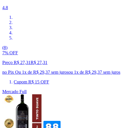
4.8
(8)
7% OFF
Preço R$ 27,31
R$
27
,
31
no Pix
Ou 1x de R$ 29,37 sem juros
ou
1
x de
R$ 29,37
sem juros
Cupom R$ 15 OFF
Mercado Full