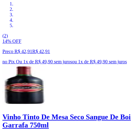
(2)
14% OFF
Preço R$ 42,91
R$
42
,
91
no Pix
Ou 1x de R$ 49,90 sem juros
ou
1
x de
R$ 49,90
sem juros
Vinho Tinto De Mesa Seco Sangue De Boi
Garrafa 750ml