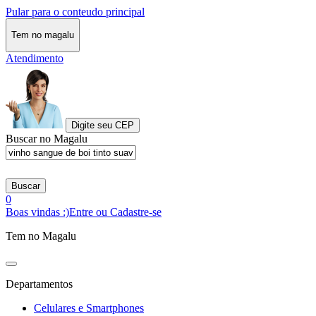
Pular para o conteudo principal
Tem no magalu
Atendimento
Digite seu CEP
Buscar no Magalu
Buscar
0
Boas vindas :)
Entre ou Cadastre-se
Tem no Magalu
Departamentos
Celulares e Smartphones