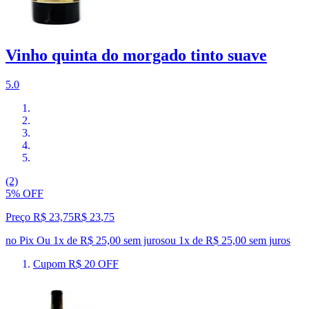
Vinho quinta do morgado tinto suave
5.0
(2)
5% OFF
Preço R$ 23,75
R$
23
,
75
no Pix
Ou 1x de R$ 25,00 sem juros
ou
1
x de
R$ 25,00
sem juros
Cupom R$ 20 OFF