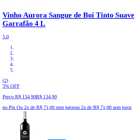
Vinho Aurora Sangue de Boi Tinto Suave
Garrafão 4 L
5.0
(2)
5% OFF
Preço R$ 134,90
R$
134
,
90
no Pix
Ou 2x de R$ 71,00 sem juros
ou
2
x de
R$ 71,00
sem juros