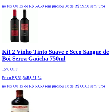
no Pix
Ou 3x de R$ 59,58 sem juros
ou
3
x de
R$ 59,58
sem juros
Kit 2 Vinho Tinto Suave e Seco Sangue de
Boi Serra Gaúcha 750ml
15% OFF
Preço R$ 51,54
R$
51
,
54
no Pix
Ou 1x de R$ 60,63 sem juros
ou
1
x de
R$ 60,63
sem juros