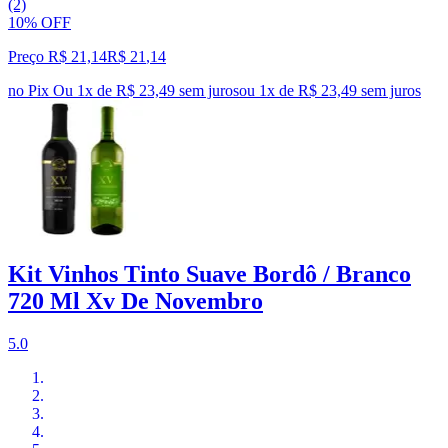
(2)
10% OFF
Preço R$ 21,14
R$
21
,
14
no Pix
Ou 1x de R$ 23,49 sem juros
ou
1
x de
R$ 23,49
sem juros
Kit Vinhos Tinto Suave Bordô / Branco
720 Ml Xv De Novembro
5.0