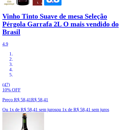
Vinho Tinto Suave de mesa Seleção
Pérgola Garrafa 2L O mais vendido do
Brasil
4.9
(47)
10% OFF
Preço R$ 58,41
R$
58
,
41
Ou 1x de R$ 58,41 sem juros
ou
1
x de
R$ 58,41
sem juros