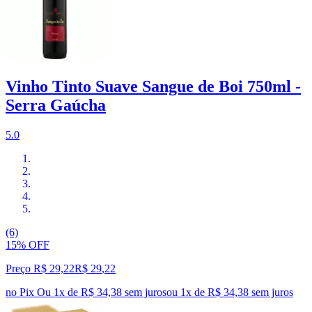
Vinho Tinto Suave Sangue de Boi 750ml -
Serra Gaúcha
5.0
(6)
15% OFF
Preço R$ 29,22
R$
29
,
22
no Pix
Ou 1x de R$ 34,38 sem juros
ou
1
x de
R$ 34,38
sem juros