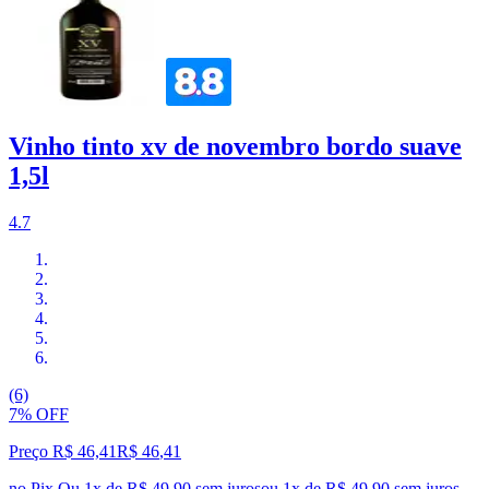
Vinho tinto xv de novembro bordo suave
1,5l
4.7
(6)
7% OFF
Preço R$ 46,41
R$
46
,
41
no Pix
Ou 1x de R$ 49,90 sem juros
ou
1
x de
R$ 49,90
sem juros