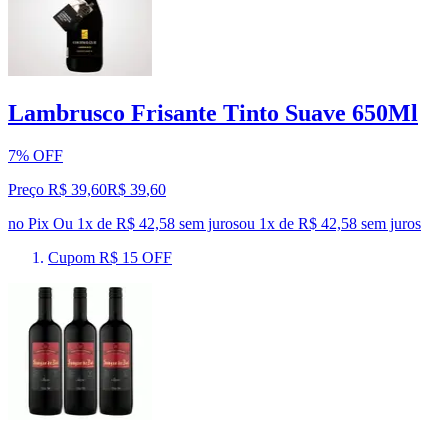
Lambrusco Frisante Tinto Suave 650Ml
7% OFF
Preço R$ 39,60
R$
39
,
60
no Pix
Ou 1x de R$ 42,58 sem juros
ou
1
x de
R$ 42,58
sem juros
Cupom R$ 15 OFF