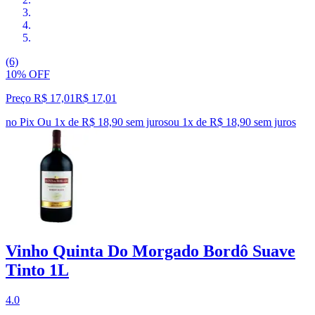
(6)
10% OFF
Preço R$ 17,01
R$
17
,
01
no Pix
Ou 1x de R$ 18,90 sem juros
ou
1
x de
R$ 18,90
sem juros
Vinho Quinta Do Morgado Bordô Suave
Tinto 1L
4.0