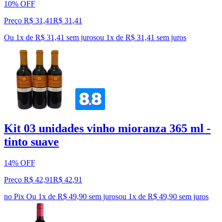
10% OFF
Preço R$ 31,41
R$
31
,
41
Ou 1x de R$ 31,41 sem juros
ou
1
x de
R$ 31,41
sem juros
Kit 03 unidades vinho mioranza 365 ml -
tinto suave
14% OFF
Preço R$ 42,91
R$
42
,
91
no Pix
Ou 1x de R$ 49,90 sem juros
ou
1
x de
R$ 49,90
sem juros