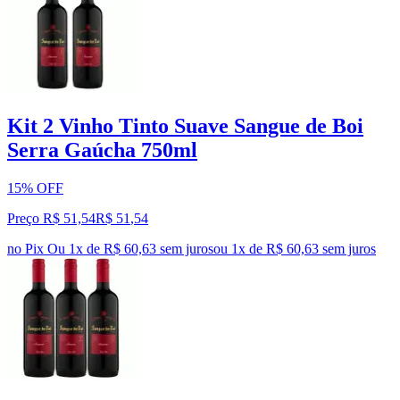
Kit 2 Vinho Tinto Suave Sangue de Boi
Serra Gaúcha 750ml
15% OFF
Preço R$ 51,54
R$
51
,
54
no Pix
Ou 1x de R$ 60,63 sem juros
ou
1
x de
R$ 60,63
sem juros