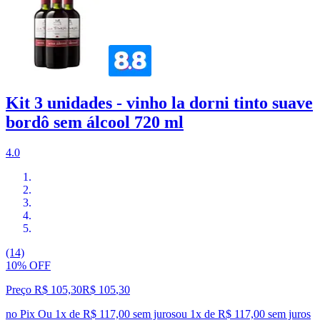
Kit 3 unidades - vinho la dorni tinto suave
bordô sem álcool 720 ml
4.0
(14)
10% OFF
Preço R$ 105,30
R$
105
,
30
no Pix
Ou 1x de R$ 117,00 sem juros
ou
1
x de
R$ 117,00
sem juros