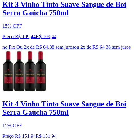
Kit 3 Vinho Tinto Suave Sangue de Boi
Serra Gaúcha 750ml
15% OFF
Preço R$ 109,44
R$
109
,
44
no Pix
Ou 2x de R$ 64,38 sem juros
ou
2
x de
R$ 64,38
sem juros
Kit 4 Vinho Tinto Suave Sangue de Boi
Serra Gaúcha 750ml
15% OFF
Preço R$ 151,94
R$
151
,
94