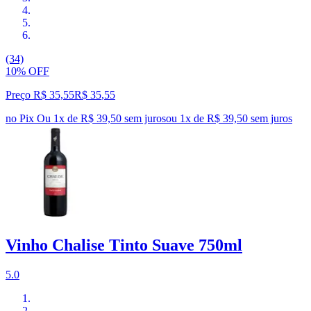
(34)
10% OFF
Preço R$ 35,55
R$
35
,
55
no Pix
Ou 1x de R$ 39,50 sem juros
ou
1
x de
R$ 39,50
sem juros
Vinho Chalise Tinto Suave 750ml
5.0