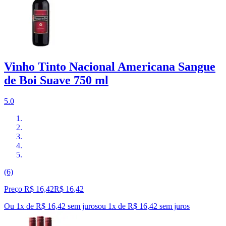
Vinho Tinto Nacional Americana Sangue
de Boi Suave 750 ml
5.0
(6)
Preço R$ 16,42
R$
16
,
42
Ou 1x de R$ 16,42 sem juros
ou
1
x de
R$ 16,42
sem juros