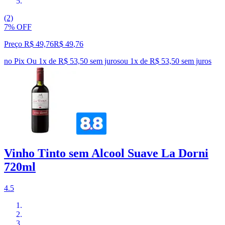
(2)
7% OFF
Preço R$ 49,76
R$
49
,
76
no Pix
Ou 1x de R$ 53,50 sem juros
ou
1
x de
R$ 53,50
sem juros
Vinho Tinto sem Alcool Suave La Dorni
720ml
4.5