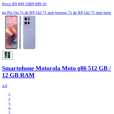
Preço R$ 899,10
R$
899
,
10
no Pix
Ou 7x de R$ 142,71 sem juros
ou
7
x de
R$ 142,71
sem juros
Smartphone Motorola Moto g86 512 GB /
12 GB RAM
4.8