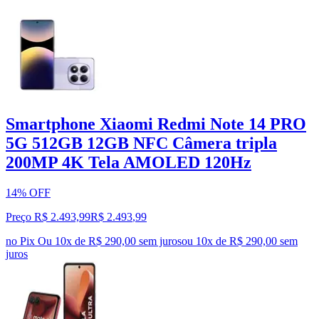
Smartphone Xiaomi Redmi Note 14 PRO
5G 512GB 12GB NFC Câmera tripla
200MP 4K Tela AMOLED 120Hz
14% OFF
Preço R$ 2.493,99
R$
2.493
,
99
no Pix
Ou 10x de R$ 290,00 sem juros
ou
10
x de
R$ 290,00
sem
juros