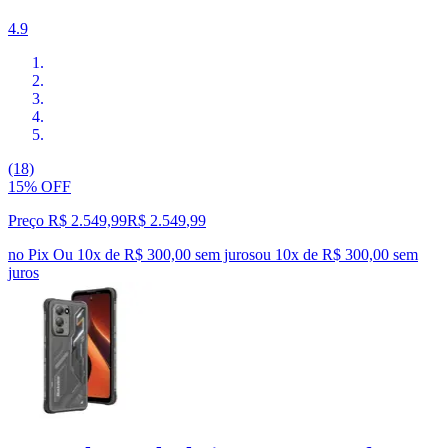
4.9
(18)
15% OFF
Preço R$ 2.549,99
R$
2.549
,
99
no Pix
Ou 10x de R$ 300,00 sem juros
ou
10
x de
R$ 300,00
sem
juros