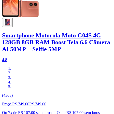
Smartphone Motorola Moto G04S 4G
128GB 8GB RAM Boost Tela 6.6 Câmera
AI 50MP + Selfie 5MP
4.8
(4308)
Preço R$ 749,00
R$
749
,
00
Ou 7x de R$ 107,00 sem juros
ou
7
x de
R$ 107,00
sem juros