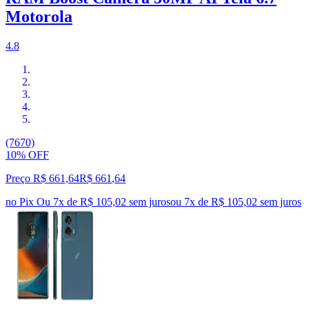
Motorola
4.8
(7670)
10% OFF
Preço R$ 661,64
R$
661
,
64
no Pix
Ou 7x de R$ 105,02 sem juros
ou
7
x de
R$ 105,02
sem juros