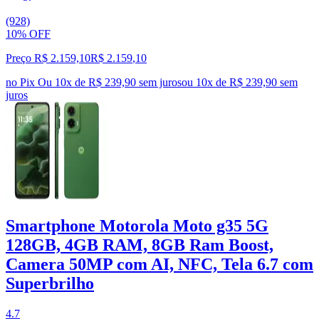
(928)
10% OFF
Preço R$ 2.159,10
R$
2.159
,
10
no Pix
Ou 10x de R$ 239,90 sem juros
ou
10
x de
R$ 239,90
sem
juros
Smartphone Motorola Moto g35 5G
128GB, 4GB RAM, 8GB Ram Boost,
Camera 50MP com AI, NFC, Tela 6.7 com
Superbrilho
4.7