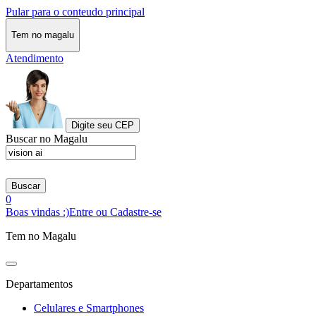
Pular para o conteudo principal
Tem no magalu
Atendimento
Digite seu CEP
Buscar no Magalu
Buscar
0
Boas vindas :)
Entre ou Cadastre-se
Tem no Magalu
Departamentos
Celulares e Smartphones