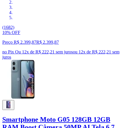
(1682)
10% OFF
Preço R$ 2.399,87
R$
2.399
,
87
no Pix
Ou 12x de R$ 222,21 sem juros
ou
12
x de
R$ 222,21
sem
juros
Smartphone Moto G05 128GB 12GB
RAM Boost Câmera 50MP AI Tela 6.7