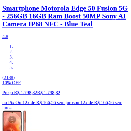
Smartphone Motorola Edge 50 Fusion 5G
- 256GB 16GB Ram Boost 50MP Sony AI
Camera IP68 NFC - Blue Teal
4.8
(2188)
10% OFF
Preço R$ 1.798,82
R$
1.798
,
82
no Pix
Ou 12x de R$ 166,56 sem juros
ou
12
x de
R$ 166,56
sem
juros