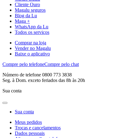
Cliente Ouro
Magalu seguros
Blog da Lu
Maga +
WhatsApp da Lu
Todos os serviços
Comprar na loja
Vender no Magalu
Baixe o aplicativo
Compre pelo telefone
Compre pelo chat
Número de telefone 0800 773 3838
Seg. à Dom. exceto feriados das 8h às 20h
Sua conta
Sua conta
Meus pedidos
Trocas e cancelamentos
Dados pessoais