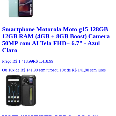
Smartphone Motorola Moto g15 128GB
12GB RAM (4GB + 8GB Boost) Camera
50MP com AI Tela FHD+ 6.7" - Azul
Claro
Preço R$ 1.418,99
R$
1.418
,
99
Ou 10x de R$ 141,90 sem juros
ou
10
x de
R$ 141,90
sem juros