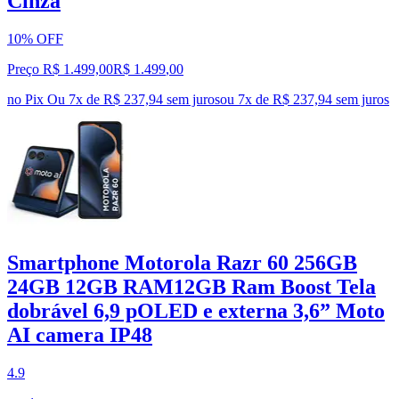
Cinza
10% OFF
Preço R$ 1.499,00
R$
1.499
,
00
no Pix
Ou 7x de R$ 237,94 sem juros
ou
7
x de
R$ 237,94
sem juros
Smartphone Motorola Razr 60 256GB
24GB 12GB RAM12GB Ram Boost Tela
dobrável 6,9 pOLED e externa 3,6” Moto
AI camera IP48
4.9