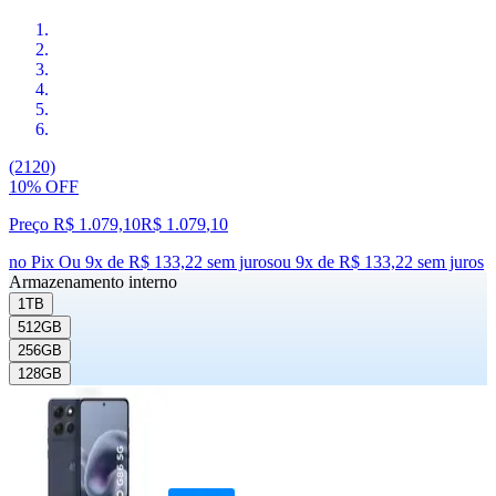
(2120)
10% OFF
Preço R$ 1.079,10
R$
1.079
,
10
no Pix
Ou 9x de R$ 133,22 sem juros
ou
9
x de
R$ 133,22
sem juros
Armazenamento interno
1TB
512GB
256GB
128GB