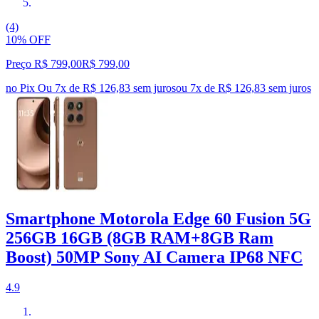
(4)
10% OFF
Preço R$ 799,00
R$
799
,
00
no Pix
Ou 7x de R$ 126,83 sem juros
ou
7
x de
R$ 126,83
sem juros
Smartphone Motorola Edge 60 Fusion 5G
256GB 16GB (8GB RAM+8GB Ram
Boost) 50MP Sony AI Camera IP68 NFC
4.9