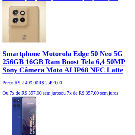
Smartphone Motorola Edge 50 Neo 5G
256GB 16GB Ram Boost Tela 6,4 50MP
Sony Câmera Moto AI IP68 NFC Latte
Preço R$ 2.499,00
R$
2.499
,
00
Ou 7x de R$ 357,00 sem juros
ou
7
x de
R$ 357,00
sem juros