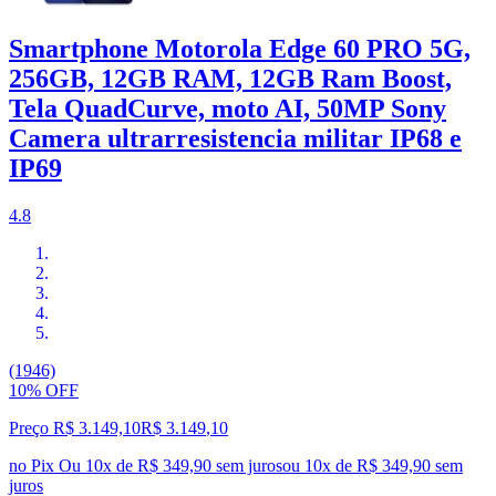
Smartphone Motorola Edge 60 PRO 5G,
256GB, 12GB RAM, 12GB Ram Boost,
Tela QuadCurve, moto AI, 50MP Sony
Camera ultrarresistencia militar IP68 e
IP69
4.8
(1946)
10% OFF
Preço R$ 3.149,10
R$
3.149
,
10
no Pix
Ou 10x de R$ 349,90 sem juros
ou
10
x de
R$ 349,90
sem
juros