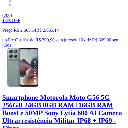
(700)
14% OFF
Preço R$ 2.665,14
R$
2.665
,
14
no Pix
Ou 10x de R$ 309,90 sem juros
ou
10
x de
R$ 309,90
sem
juros
Smartphone Motorola Moto G56 5G
256GB 24GB 8GB RAM+16GB RAM
Boost e 50MP Sony Lytia 600 AI Camera
Ultrarresistência Militar IP68 + IP69 -