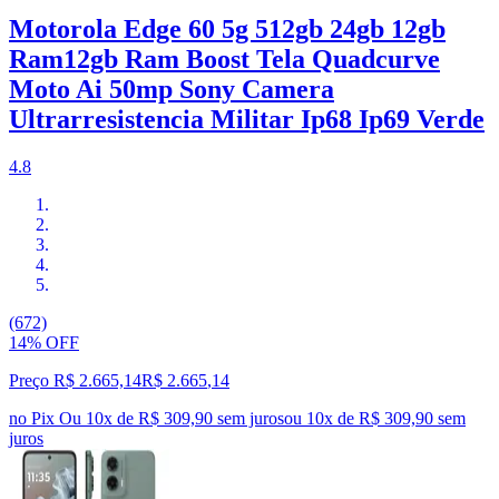
Motorola Edge 60 5g 512gb 24gb 12gb
Ram12gb Ram Boost Tela Quadcurve
Moto Ai 50mp Sony Camera
Ultrarresistencia Militar Ip68 Ip69 Verde
4.8
(672)
14% OFF
Preço R$ 2.665,14
R$
2.665
,
14
no Pix
Ou 10x de R$ 309,90 sem juros
ou
10
x de
R$ 309,90
sem
juros