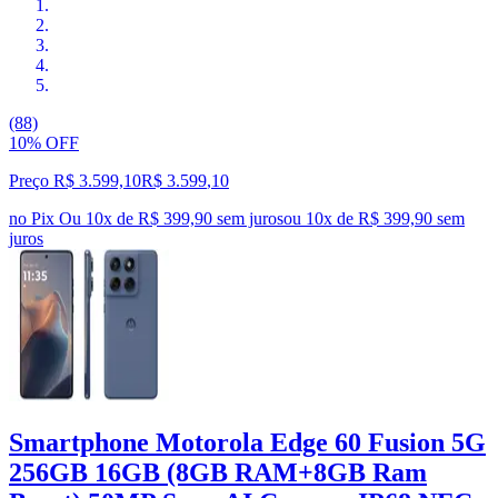
(88)
10% OFF
Preço R$ 3.599,10
R$
3.599
,
10
no Pix
Ou 10x de R$ 399,90 sem juros
ou
10
x de
R$ 399,90
sem
juros
Smartphone Motorola Edge 60 Fusion 5G
256GB 16GB (8GB RAM+8GB Ram