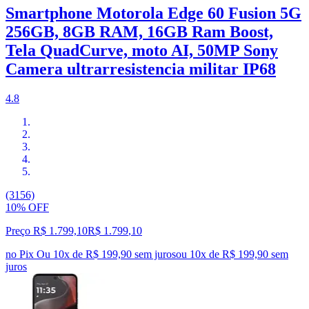
Smartphone Motorola Edge 60 Fusion 5G
256GB, 8GB RAM, 16GB Ram Boost,
Tela QuadCurve, moto AI, 50MP Sony
Camera ultrarresistencia militar IP68
4.8
(3156)
10% OFF
Preço R$ 1.799,10
R$
1.799
,
10
no Pix
Ou 10x de R$ 199,90 sem juros
ou
10
x de
R$ 199,90
sem
juros