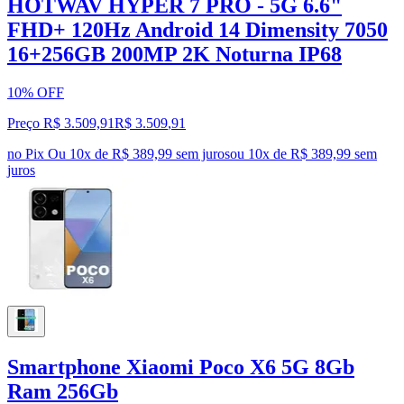
HOTWAV HYPER 7 PRO - 5G 6.6"
FHD+ 120Hz Android 14 Dimensity 7050
16+256GB 200MP 2K Noturna IP68
10% OFF
Preço R$ 3.509,91
R$
3.509
,
91
no Pix
Ou 10x de R$ 389,99 sem juros
ou
10
x de
R$ 389,99
sem
juros
Smartphone Xiaomi Poco X6 5G 8Gb
Ram 256Gb