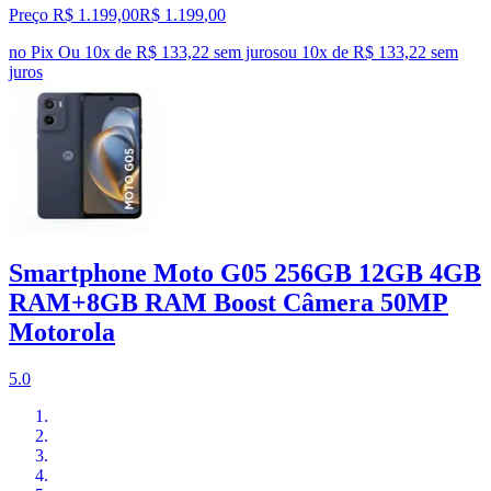
Preço R$ 1.199,00
R$
1.199
,
00
no Pix
Ou 10x de R$ 133,22 sem juros
ou
10
x de
R$ 133,22
sem
juros
Smartphone Moto G05 256GB 12GB 4GB
RAM+8GB RAM Boost Câmera 50MP
Motorola
5.0