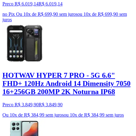
Preço R$ 6.019,14
R$
6.019
,
14
no Pix
Ou 10x de R$ 699,90 sem juros
ou
10
x de
R$ 699,90
sem
juros
HOTWAV HYPER 7 PRO - 5G 6.6"
FHD+ 120Hz Android 14 Dimensity 7050
16+256GB 200MP 2K Noturna IP68
Preço R$ 3.849,90
R$
3.849
,
90
Ou 10x de R$ 384,99 sem juros
ou
10
x de
R$ 384,99
sem juros