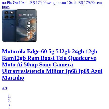
no Pix
Ou 10x de R$ 179,90 sem juros
ou
10
x de
R$ 179,90
sem
juros
Motorola Edge 60 5g 512gb 24gb 12gb
Ram12gb Ram Boost Tela Quadcurve
Moto Ai 50mp Sony Camera
Ultrarresistencia Militar Ip68 Ip69 Azul
Marinho
4.8