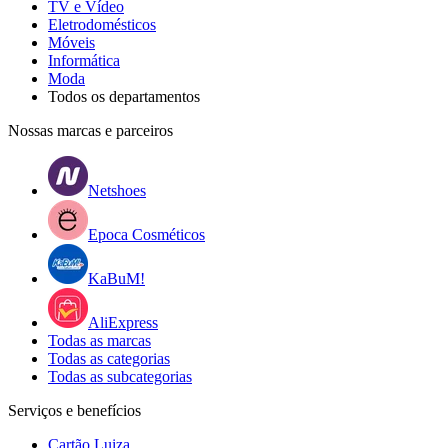
TV e Vídeo
Eletrodomésticos
Móveis
Informática
Moda
Todos os departamentos
Nossas marcas e parceiros
Netshoes
Epoca Cosméticos
KaBuM!
AliExpress
Todas as marcas
Todas as categorias
Todas as subcategorias
Serviços e benefícios
Cartão Luiza