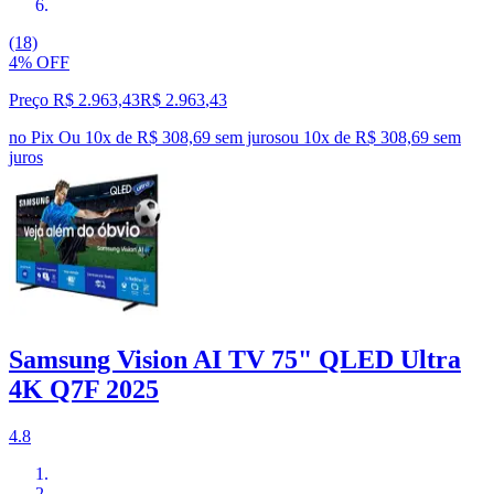
(18)
4% OFF
Preço R$ 2.963,43
R$
2.963
,
43
no Pix
Ou 10x de R$ 308,69 sem juros
ou
10
x de
R$ 308,69
sem
juros
Samsung Vision AI TV 75" QLED Ultra
4K Q7F 2025
4.8