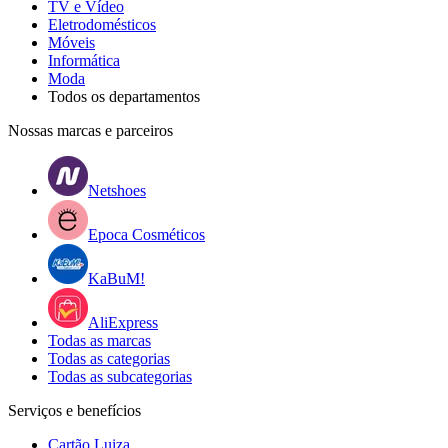
TV e Vídeo
Eletrodomésticos
Móveis
Informática
Moda
Todos os departamentos
Nossas marcas e parceiros
Netshoes
Epoca Cosméticos
KaBuM!
AliExpress
Todas as marcas
Todas as categorias
Todas as subcategorias
Serviços e benefícios
Cartão Luiza