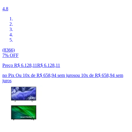
4.8
(8366)
7% OFF
Preço R$ 6.128,11
R$
6.128
,
11
no Pix
Ou 10x de R$ 658,94 sem juros
ou
10
x de
R$ 658,94
sem
juros