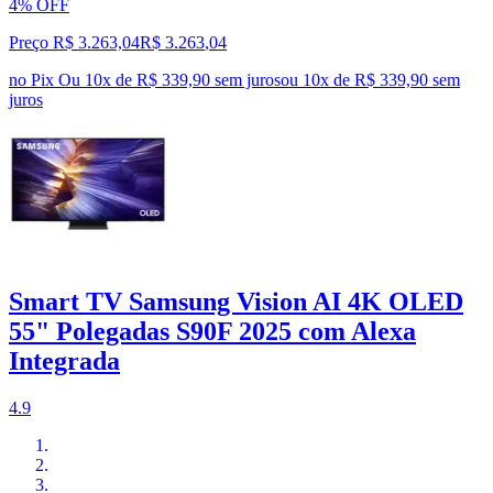
4% OFF
Preço R$ 3.263,04
R$
3.263
,
04
no Pix
Ou 10x de R$ 339,90 sem juros
ou
10
x de
R$ 339,90
sem
juros
Smart TV Samsung Vision AI 4K OLED
55" Polegadas S90F 2025 com Alexa
Integrada
4.9