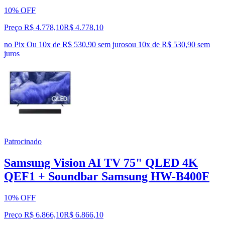
10% OFF
Preço R$ 4.778,10
R$
4.778
,
10
no Pix
Ou 10x de R$ 530,90 sem juros
ou
10
x de
R$ 530,90
sem
juros
Patrocinado
Samsung Vision AI TV 75" QLED 4K
QEF1 + Soundbar Samsung HW-B400F
10% OFF
Preço R$ 6.866,10
R$
6.866
,
10