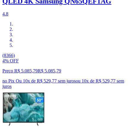
QLED 4K Samsung QN65QEF1AG
4.8
(8366)
4% OFF
Preço R$ 5.085,79
R$
5.085
,
79
no Pix
Ou 10x de R$ 529,77 sem juros
ou
10
x de
R$ 529,77
sem
juros