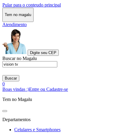
Pular para o conteudo principal
Tem no magalu
Atendimento
Digite seu CEP
Buscar no Magalu
Buscar
0
Boas vindas :)
Entre ou Cadastre-se
Tem no Magalu
Departamentos
Celulares e Smartphones