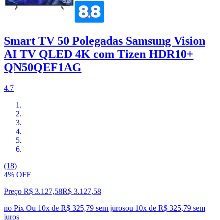
Smart TV 50 Polegadas Samsung Vision
AI TV QLED 4K com Tizen HDR10+
QN50QEF1AG
4.7
(18)
4% OFF
Preço R$ 3.127,58
R$
3.127
,
58
no Pix
Ou 10x de R$ 325,79 sem juros
ou
10
x de
R$ 325,79
sem
juros