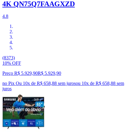
4K QN75Q7FAAGXZD
4.8
(8373)
10% OFF
Preço R$ 5.929,90
R$
5.929
,
90
no Pix
Ou 10x de R$ 658,88 sem juros
ou
10
x de
R$ 658,88
sem
juros