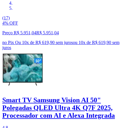
(17)
4% OFF
Preço R$ 5.951,04
R$
5.951
,
04
no Pix
Ou 10x de R$ 619,90 sem juros
ou
10
x de
R$ 619,90
sem
juros
Smart TV Samsung Vision AI 50"
Polegadas QLED Ultra 4K Q7F 2025,
Processador com AI e Alexa Integrada
4.8