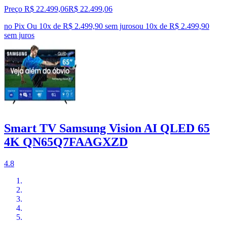
Preço R$ 22.499,06
R$
22.499
,
06
no Pix
Ou 10x de R$ 2.499,90 sem juros
ou
10
x de
R$ 2.499,90
sem juros
Smart TV Samsung Vision AI QLED 65
4K QN65Q7FAAGXZD
4.8