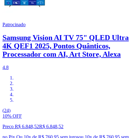
Patrocinado
Samsung Vision AI TV 75" QLED Ultra
4K QEF1 2025, Pontos Quânticos,
Processador com AI, Art Store, Alexa
4.8
(24)
10% OFF
Preço R$ 6.848,52
R$
6.848
,
52
no Pix
Ou 10x de R$ 760,95 sem juros
ou
10
x de
R$ 760,95
sem