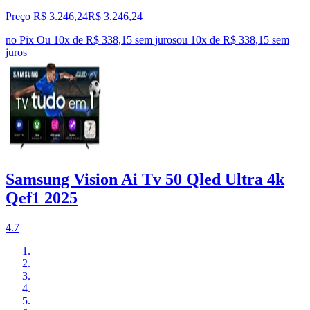
Preço R$ 3.246,24
R$
3.246
,
24
no Pix
Ou 10x de R$ 338,15 sem juros
ou
10
x de
R$ 338,15
sem
juros
Samsung Vision Ai Tv 50 Qled Ultra 4k
Qef1 2025
4.7