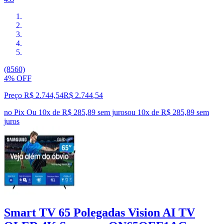
(8560)
4% OFF
Preço R$ 2.744,54
R$
2.744
,
54
no Pix
Ou 10x de R$ 285,89 sem juros
ou
10
x de
R$ 285,89
sem
juros
Smart TV 65 Polegadas Vision AI TV