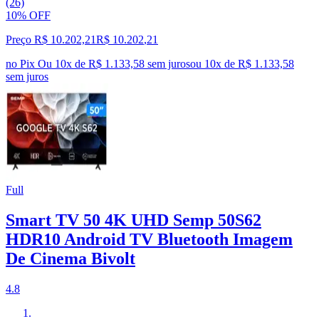
(26)
10% OFF
Preço R$ 10.202,21
R$
10.202
,
21
no Pix
Ou 10x de R$ 1.133,58 sem juros
ou
10
x de
R$ 1.133,58
sem juros
Full
Smart TV 50 4K UHD Semp 50S62
HDR10 Android TV Bluetooth Imagem
De Cinema Bivolt
4.8