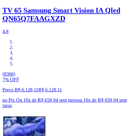
TV 65 Samsung Smart Vision IA Qled
QN65Q7FAAGXZD
4.8
(8366)
7% OFF
Preço R$ 6.128,11
R$
6.128
,
11
no Pix
Ou 10x de R$ 658,94 sem juros
ou
10
x de
R$ 658,94
sem
juros