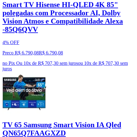
Smart TV Hisense HI-QLED 4K 85"
polegadas com Processador AI, Dolby
Vision Atmos e Compatibilidade Alexa
-85Q6QVV
4% OFF
Preço R$ 6.790,08
R$
6.790
,
08
no Pix
Ou 10x de R$ 707,30 sem juros
ou
10
x de
R$ 707,30
sem
juros
TV 65 Samsung Smart Vision IA Qled
QN65Q7FAAGXZD