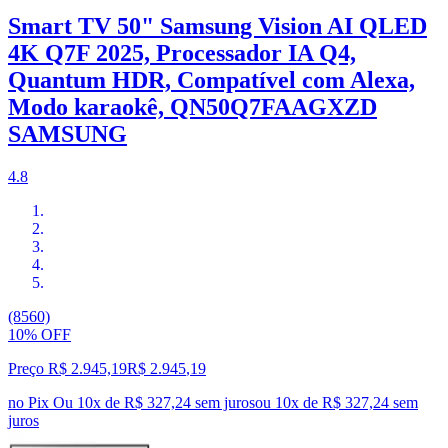
Smart TV 50" Samsung Vision AI QLED
4K Q7F 2025, Processador IA Q4,
Quantum HDR, Compatível com Alexa,
Modo karaokê, QN50Q7FAAGXZD
SAMSUNG
4.8
(8560)
10% OFF
Preço R$ 2.945,19
R$
2.945
,
19
no Pix
Ou 10x de R$ 327,24 sem juros
ou
10
x de
R$ 327,24
sem
juros