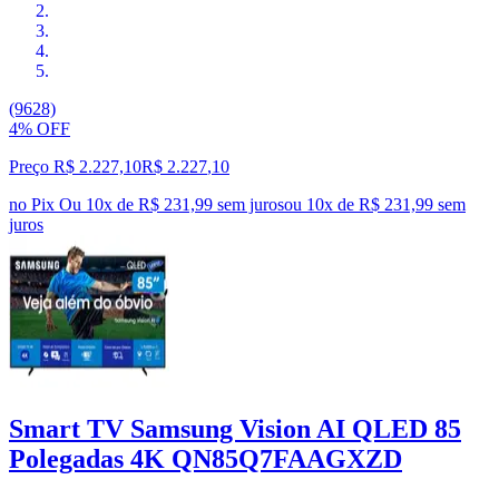
(9628)
4% OFF
Preço R$ 2.227,10
R$
2.227
,
10
no Pix
Ou 10x de R$ 231,99 sem juros
ou
10
x de
R$ 231,99
sem
juros
Smart TV Samsung Vision AI QLED 85
Polegadas 4K QN85Q7FAAGXZD