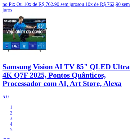
no Pix
Ou 10x de R$ 762,90 sem juros
ou
10
x de
R$ 762,90
sem
juros
Samsung Vision AI TV 85" QLED Ultra
4K Q7F 2025, Pontos Quânticos,
Processador com AI, Art Store, Alexa
5.0