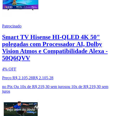
Patrocinado
Smart TV Hisense HI-QLED 4K 50"
polegadas com Processador AI, Dolby
Vision Atmos e Compatibilidade Alexa -
50Q6QVV
4% OFF
Preço R$ 2.105,28
R$
2.105
,
28
no Pix
Ou 10x de R$ 219,30 sem juros
ou
10
x de
R$ 219,30
sem
juros