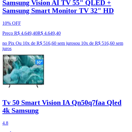
Samsung Vision AI TV 55" QLED +
Samsung Smart Monitor TV 32" HD
10% OFF
Preço R$ 4.649,40
R$
4.649
,
40
no Pix
Ou 10x de R$ 516,60 sem juros
ou
10
x de
R$ 516,60
sem
juros
Tv 50 Smart Vision IA Qn50q7faa Qled
4k Samsung
4.8