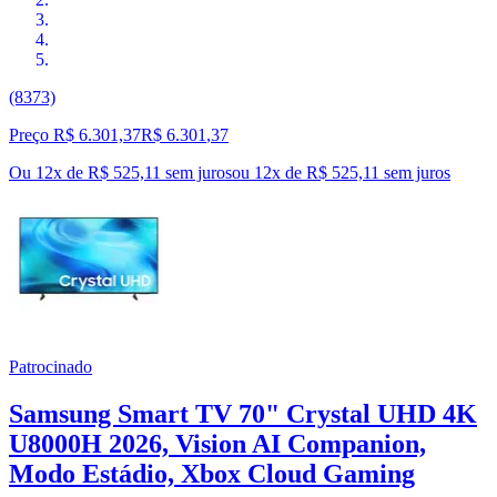
(8373)
Preço R$ 6.301,37
R$
6.301
,
37
Ou 12x de R$ 525,11 sem juros
ou
12
x de
R$ 525,11
sem juros
Patrocinado
Samsung Smart TV 70" Crystal UHD 4K
U8000H 2026, Vision AI Companion,
Modo Estádio, Xbox Cloud Gaming