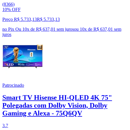
(8366)
10% OFF
Preço R$ 5.733,13
R$
5.733
,
13
no Pix
Ou 10x de R$ 637,01 sem juros
ou
10
x de
R$ 637,01
sem
juros
Patrocinado
Smart TV Hisense HI-QLED 4K 75"
Polegadas com Dolby Vision, Dolby
Gaming e Alexa - 75Q6QV
3.7