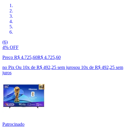
(6)
4% OFF
Preço R$ 4.725,60
R$
4.725
,
60
no Pix
Ou 10x de R$ 492,25 sem juros
ou
10
x de
R$ 492,25
sem
juros
Patrocinado