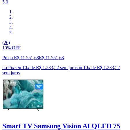
5.0
(26)
10% OFF
Preço R$ 11.551,68
R$
11.551
,
68
no Pix
Ou 10x de R$ 1.283,52 sem juros
ou
10
x de
R$ 1.283,52
sem juros
Smart TV Samsung Vision AI QLED 75