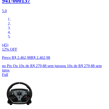
941-000157
5.0
(45)
12% OFF
Preço R$ 2.462,98
R$
2.462
,
98
no Pix
Ou 10x de R$ 279,88 sem juros
ou
10
x de
R$ 279,88
sem
juros
Full