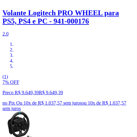
Volante Logitech PRO WHEEL para
PS5, PS4 e PC - 941-000176
2.0
(1)
7% OFF
Preço R$ 9.649,39
R$
9.649
,
39
no Pix
Ou 10x de R$ 1.037,57 sem juros
ou
10
x de
R$ 1.037,57
sem juros