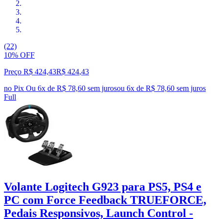
(22)
10% OFF
Preço R$ 424,43
R$
424
,
43
no Pix
Ou 6x de R$ 78,60 sem juros
ou
6
x de
R$ 78,60
sem juros
Full
Volante Logitech G923 para PS5, PS4 e
PC com Force Feedback TRUEFORCE,
Pedais Responsivos, Launch Control -