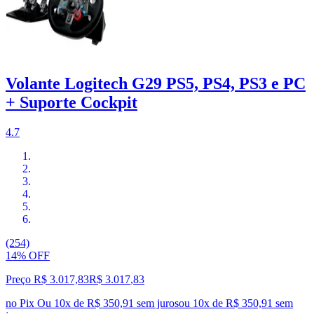
Volante Logitech G29 PS5, PS4, PS3 e PC
+ Suporte Cockpit
4.7
(254)
14% OFF
Preço R$ 3.017,83
R$
3.017
,
83
no Pix
Ou 10x de R$ 350,91 sem juros
ou
10
x de
R$ 350,91
sem