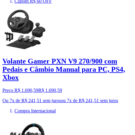
Cupom R$ 60 OFF
Volante Gamer PXN V9 270/900 com
Pedais e Câmbio Manual para PC, PS4,
Xbox
Preço R$ 1.690,59
R$
1.690
,
59
Ou 7x de R$ 241,51 sem juros
ou
7
x de
R$ 241,51
sem juros
Compra Internacional