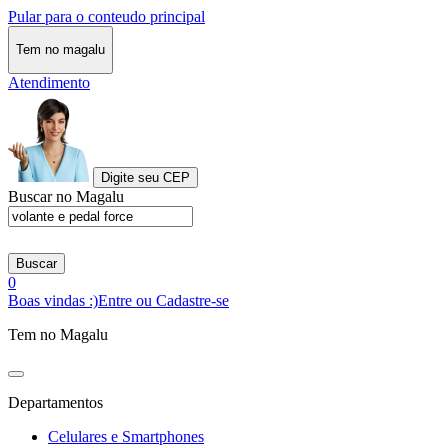
Pular para o conteudo principal
Tem no magalu
Atendimento
Digite seu CEP
Buscar no Magalu
Buscar
0
Boas vindas :)
Entre ou Cadastre-se
Tem no Magalu
Departamentos
Celulares e Smartphones