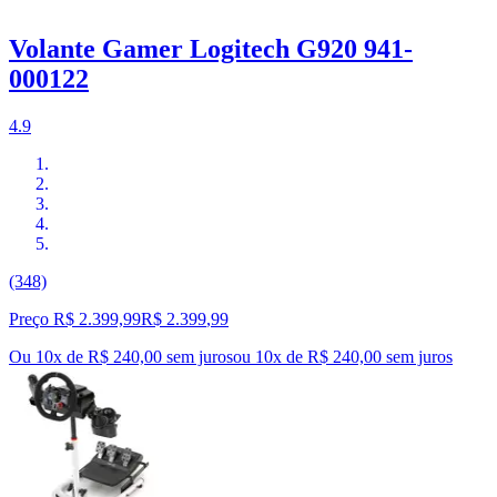
Volante Gamer Logitech G920 941-
000122
4.9
(348)
Preço R$ 2.399,99
R$
2.399
,
99
Ou 10x de R$ 240,00 sem juros
ou
10
x de
R$ 240,00
sem juros