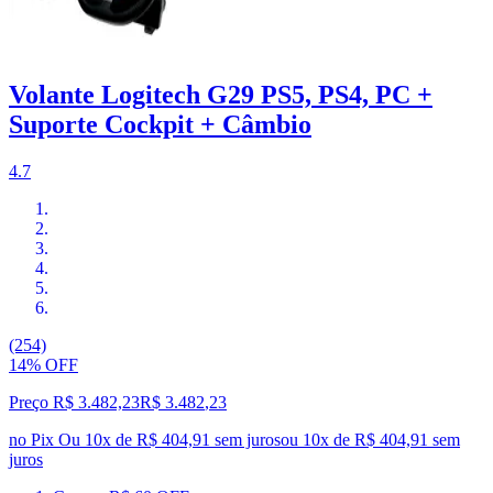
Volante Logitech G29 PS5, PS4, PC +
Suporte Cockpit + Câmbio
4.7
(254)
14% OFF
Preço R$ 3.482,23
R$
3.482
,
23
no Pix
Ou 10x de R$ 404,91 sem juros
ou
10
x de
R$ 404,91
sem
juros