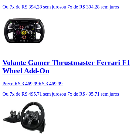
Ou 7x de R$ 394,28 sem juros
ou
7
x de
R$ 394,28
sem juros
Volante Gamer Thrustmaster Ferrari F1
Wheel Add-On
Preço R$ 3.469,99
R$
3.469
,
99
Ou 7x de R$ 495,71 sem juros
ou
7
x de
R$ 495,71
sem juros