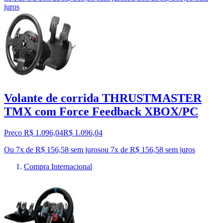
juros
Volante de corrida THRUSTMASTER
TMX com Force Feedback XBOX/PC
Preço R$ 1.096,04
R$
1.096
,
04
Ou 7x de R$ 156,58 sem juros
ou
7
x de
R$ 156,58
sem juros
Compra Internacional