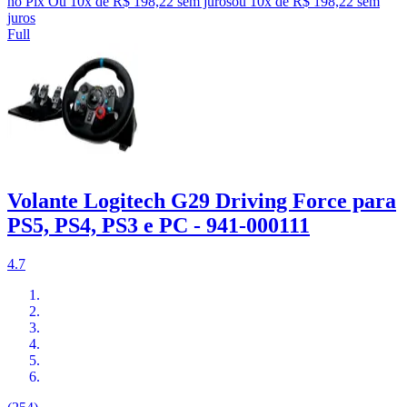
no Pix
Ou 10x de R$ 198,22 sem juros
ou
10
x de
R$ 198,22
sem
juros
Full
Volante Logitech G29 Driving Force para
PS5, PS4, PS3 e PC - 941-000111
4.7