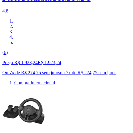
4.8
(6)
Preço R$ 1.923,24
R$
1.923
,
24
Ou 7x de R$ 274,75 sem juros
ou
7
x de
R$ 274,75
sem juros
Compra Internacional