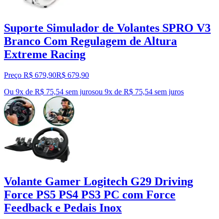
Suporte Simulador de Volantes SPRO V3
Branco Com Regulagem de Altura
Extreme Racing
Preço R$ 679,90
R$
679
,
90
Ou 9x de R$ 75,54 sem juros
ou
9
x de
R$ 75,54
sem juros
Volante Gamer Logitech G29 Driving
Force PS5 PS4 PS3 PC com Force
Feedback e Pedais Inox