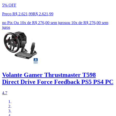
5% OFF
Preço R$ 2.621,99
R$
2.621
,
99
no Pix
Ou 10x de R$ 276,00 sem juros
ou
10
x de
R$ 276,00
sem
juros
Volante Gamer Thrustmaster T598
Direct Drive Force Feedback PS5 PS4 PC
4.7