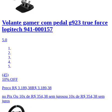
Volante gamer com pedal g923 true force
logitech 941-000157
5.0
(45)
10% OFF
Preço R$ 3.189,38
R$
3.189
,
38
no Pix
Ou 10x de R$ 354,38 sem juros
ou
10
x de
R$ 354,38
sem
juros