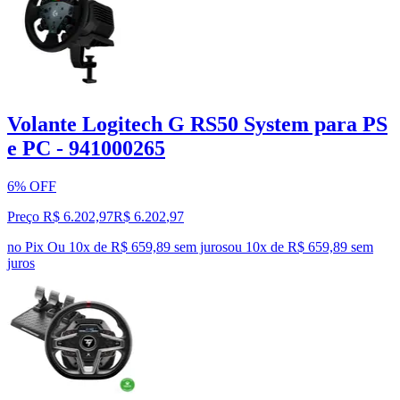
Volante Logitech G RS50 System para PS
e PC - 941000265
6% OFF
Preço R$ 6.202,97
R$
6.202
,
97
no Pix
Ou 10x de R$ 659,89 sem juros
ou
10
x de
R$ 659,89
sem
juros