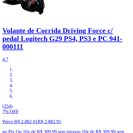
Volante de Corrida Driving Force c/
pedal Logitech G29 PS4, PS3 e PC 941-
000111
4.7
(254)
7% OFF
Preço R$ 2.882,91
R$
2.882
,
91
no Pix
Ou 10x de R$ 309,99 sem juros
ou
10
x de
R$ 309,99
sem