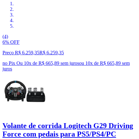
(4)
6% OFF
Preço R$ 6.259,35
R$
6.259
,
35
no Pix
Ou 10x de R$ 665,89 sem juros
ou
10
x de
R$ 665,89
sem
juros
Volante de corrida Logitech G29 Driving
Force com pedais para PS5/PS4/PC