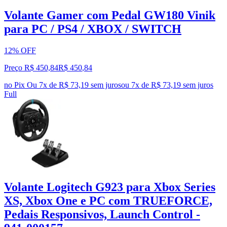
Volante Gamer com Pedal GW180 Vinik
para PC / PS4 / XBOX / SWITCH
12% OFF
Preço R$ 450,84
R$
450
,
84
no Pix
Ou 7x de R$ 73,19 sem juros
ou
7
x de
R$ 73,19
sem juros
Full
Volante Logitech G923 para Xbox Series
XS, Xbox One e PC com TRUEFORCE,
Pedais Responsivos, Launch Control -