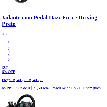
Volante com Pedal Dazz Force Driving
Preto
4.8
(22)
6% OFF
Preço R$ 403,26
R$
403
,
26
no Pix
Ou 6x de R$ 71,50 sem juros
ou
6
x de
R$ 71,50
sem juros