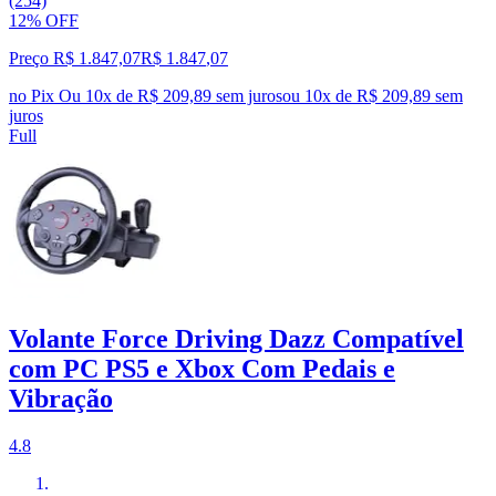
(254)
12% OFF
Preço R$ 1.847,07
R$
1.847
,
07
no Pix
Ou 10x de R$ 209,89 sem juros
ou
10
x de
R$ 209,89
sem
juros
Full
Volante Force Driving Dazz Compatível
com PC PS5 e Xbox Com Pedais e
Vibração
4.8