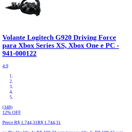
Volante Logitech G920 Driving Force
para Xbox Series XS, Xbox One e PC -
941-000122
4.9
(348)
12% OFF
Preço R$ 1.744,31
R$
1.744
,
31