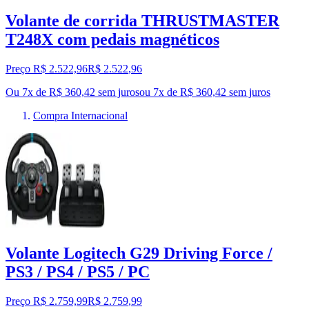
Volante de corrida THRUSTMASTER
T248X com pedais magnéticos
Preço R$ 2.522,96
R$
2.522
,
96
Ou 7x de R$ 360,42 sem juros
ou
7
x de
R$ 360,42
sem juros
Compra Internacional
Volante Logitech G29 Driving Force /
PS3 / PS4 / PS5 / PC
Preço R$ 2.759,99
R$
2.759
,
99