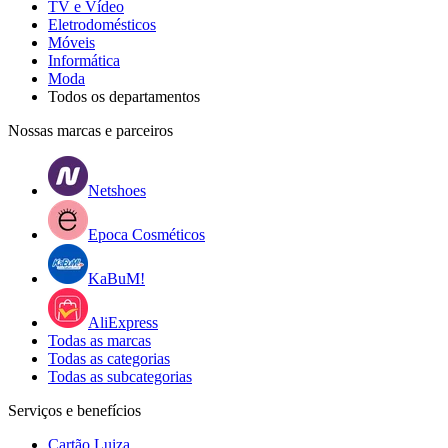
TV e Vídeo
Eletrodomésticos
Móveis
Informática
Moda
Todos os departamentos
Nossas marcas e parceiros
Netshoes
Epoca Cosméticos
KaBuM!
AliExpress
Todas as marcas
Todas as categorias
Todas as subcategorias
Serviços e benefícios
Cartão Luiza