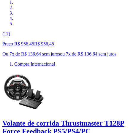
(17)
Preço R$ 956,45
R$
956
,
45
Ou 7x de R$ 136,64 sem juros
ou
7
x de
R$ 136,64
sem juros
Compra Internacional
Volante de corrida Thrustmaster T128P
Force Feedback PS5/PS4/PC