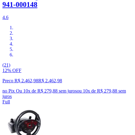
941-000148
4.6
(21)
12% OFF
Preço R$ 2.462,98
R$
2.462
,
98
no Pix
Ou 10x de R$ 279,88 sem juros
ou
10
x de
R$ 279,88
sem
juros
Full