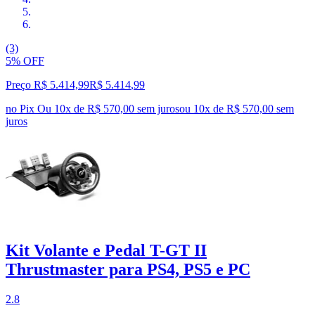
(3)
5% OFF
Preço R$ 5.414,99
R$
5.414
,
99
no Pix
Ou 10x de R$ 570,00 sem juros
ou
10
x de
R$ 570,00
sem
juros
Kit Volante e Pedal T-GT II
Thrustmaster para PS4, PS5 e PC
2.8