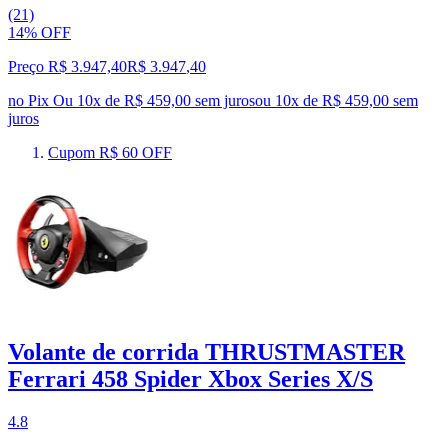
(21)
14% OFF
Preço R$ 3.947,40
R$
3.947
,
40
no Pix
Ou 10x de R$ 459,00 sem juros
ou
10
x de
R$ 459,00
sem
juros
Cupom R$ 60 OFF
Volante de corrida THRUSTMASTER
Ferrari 458 Spider Xbox Series X/S
4.8