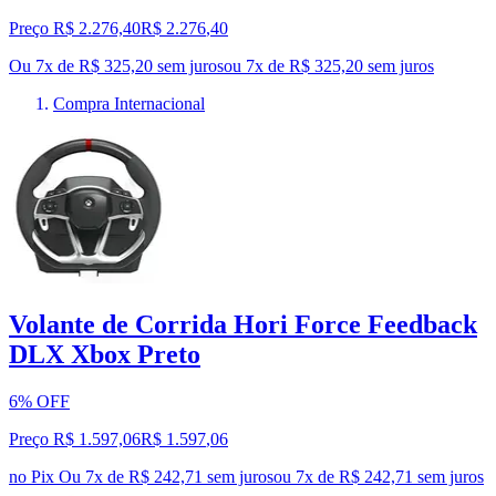
Preço R$ 2.276,40
R$
2.276
,
40
Ou 7x de R$ 325,20 sem juros
ou
7
x de
R$ 325,20
sem juros
Compra Internacional
Volante de Corrida Hori Force Feedback
DLX Xbox Preto
6% OFF
Preço R$ 1.597,06
R$
1.597
,
06
no Pix
Ou 7x de R$ 242,71 sem juros
ou
7
x de
R$ 242,71
sem juros