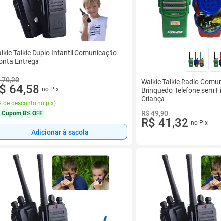
lkie Talkie Duplo Infantil Comunicação
onta Entrega
 70,20
Walkie Talkie Radio Comun
$ 64,58
no Pix
Brinquedo Telefone sem Fi
Criança
 de desconto no pix
)
R$ 49,90
Cupom
8% OFF
R$ 41,32
no Pix
Adicionar à sacola