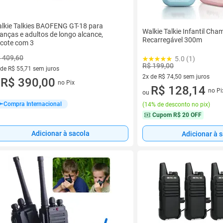
lkie Talkies BAOFENG GT-18 para
Walkie Talkie Infantil Ch
ianças e adultos de longo alcance,
Recarregável 300m
cote com 3
 409,60
5.0 (1)
R$ 199,00
 de R$ 55,71 sem juros
2x de R$ 74,50 sem juros
ez de R$ 55,71 sem juros
R$ 390,00
no Pix
u
2 vez de R$ 74,50 sem juros
R$ 128,14
no Pi
ou
Compra Internacional
(
14% de desconto no pix
)
Cupom
R$ 20 OFF
Adicionar à sacola
Adicionar à 