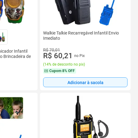
Walkie Talkie Recarregável Infantil Envio
Imediato
R$ 70,01
icador Infantil
R$ 60,21
no Pix
o Brincadeira de
(
14% de desconto no pix
)
Cupom
8% OFF
Adicionar à sacola