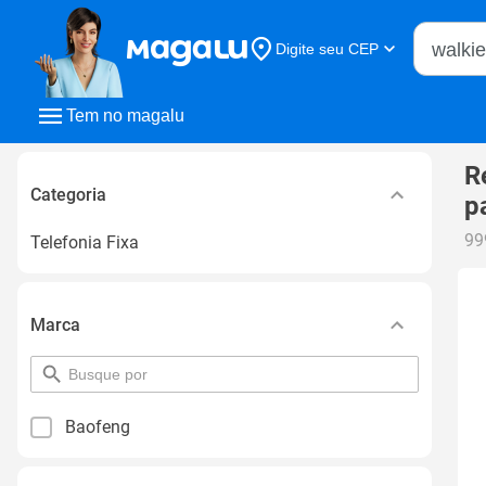
Buscar n
Digite seu CEP
Buscar
Tem no magalu
R
Categoria
p
99
Telefonia Fixa
Marca
pesquisar
por
filtro
Baofeng