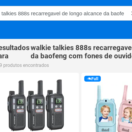
o Magalu
esultados
walkie talkies 888s recarregave
ara
da baofeng com fones de ouvid
9 produtos encontrados
Full