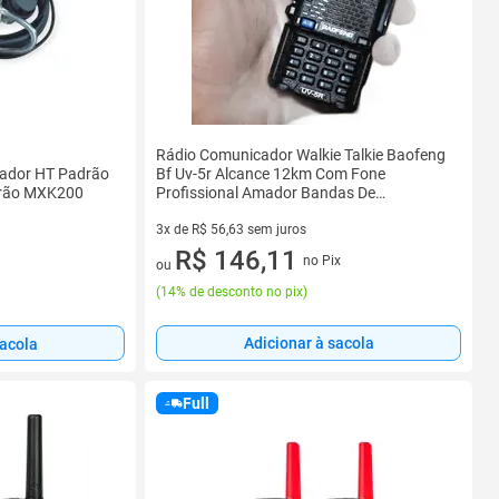
Rádio Comunicador Walkie Talkie Baofeng
ador HT Padrão
Bf Uv-5r Alcance 12km Com Fone
adrão MXK200
Profissional Amador Bandas De
Freqüência Radio
3x de R$ 56,63 sem juros
3 vez de R$ 56,63 sem juros
R$ 146,11
no Pix
ou
(
14% de desconto no pix
)
Adicionar à sacola
sacola
Full