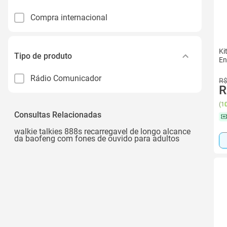
Compra internacional
Ki
Tipo de produto
En
Rádio Comunicador
R$
R
(
10
Consultas Relacionadas
walkie talkies 888s recarregavel de longo alcance
da baofeng com fones de ouvido para adultos