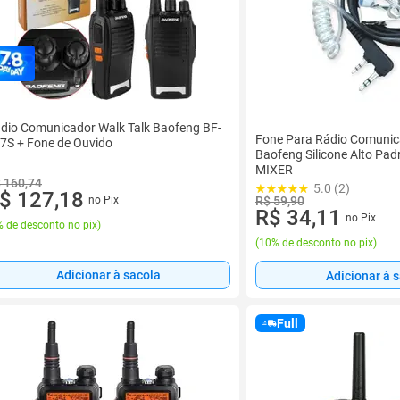
dio Comunicador Walk Talk Baofeng BF-
Fone Para Rádio Comunic
7S + Fone de Ouvido
Baofeng Silicone Alto P
MIXER
 160,74
5.0 (2)
$ 127,18
no Pix
R$ 59,90
R$ 34,11
no Pix
 de desconto no pix
)
(
10% de desconto no pix
)
Adicionar à sacola
Adicionar à 
Full