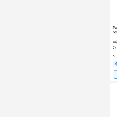
Pa
re
R$
7x
7 v
o