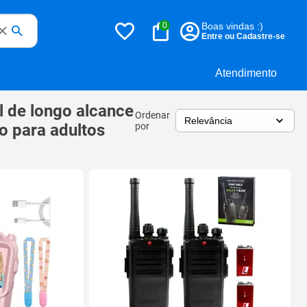
0
Boas vindas :)
Entre ou Cadastre-se
Atendimento
l de longo alcance
Ordenar
o para adultos
por