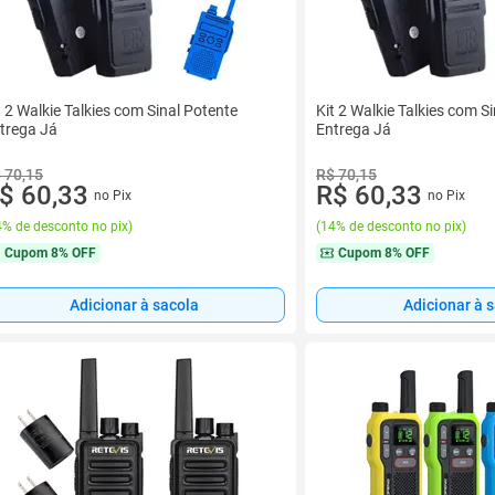
t 2 Walkie Talkies com Sinal Potente
Kit 2 Walkie Talkies com S
trega Já
Entrega Já
 70,15
R$ 70,15
$ 60,33
R$ 60,33
no Pix
no Pix
% de desconto no pix
)
(
14% de desconto no pix
)
Cupom
8% OFF
Cupom
8% OFF
Adicionar à sacola
Adicionar à 