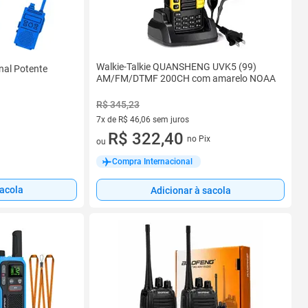
Walkie-Talkie QUANSHENG UVK5 (99)
inal Potente
AM/FM/DTMF 200CH com amarelo NOAA
R$ 345,23
7x de R$ 46,06 sem juros
7 vez de R$ 46,06 sem juros
R$ 322,40
no Pix
ou
Compra Internacional
sacola
Adicionar à sacola