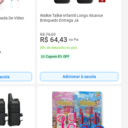
Walkie Talkie Infantil Longo Alcance
amada De Vídeo
Brinquedo Entrega Já
R$ 70,03
R$ 64,43
no Pix
(
8% de desconto no pix
)
x
Cupom
8% OFF
Adicionar à sacola
sacola