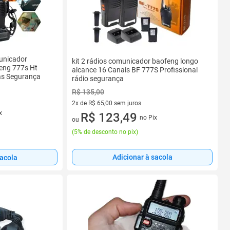
municador
kit 2 rádios comunicador baofeng longo
eng 777s Ht
alcance 16 Canais BF 777S Profissional
as Segurança
rádio segurança
R$ 135,00
2x de R$ 65,00 sem juros
x
2 vez de R$ 65,00 sem juros
R$ 123,49
no Pix
ou
(
5% de desconto no pix
)
Adicionar à sacola
sacola