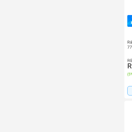
Rá
77
R$
R
(
5%