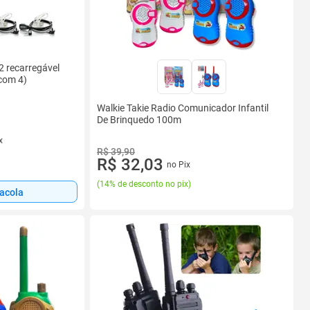
2 recarregável
 com 4)
Walkie Takie Radio Comunicador Infantil
De Brinquedo 100m
x
R$ 39,90
R$ 32,03
no Pix
(
14% de desconto no pix
)
sacola