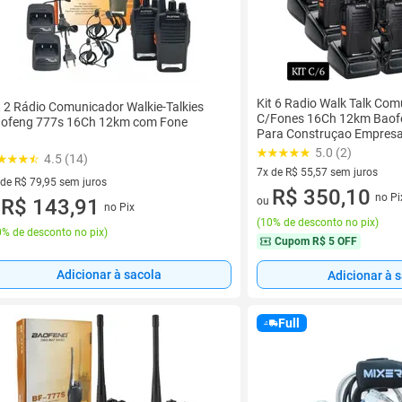
Kit 6 Radio Walk Talk Co
t 2 Rádio Comunicador Walkie-Talkies
C/Fones 16Ch 12km Baof
ofeng 777s 16Ch 12km com Fone
Para Construçao Empres
5.0 (2)
4.5 (14)
7x de R$ 55,57 sem juros
 de R$ 79,95 sem juros
7 vez de R$ 55,57 sem juros
R$ 350,10
no Pi
ez de R$ 79,95 sem juros
R$ 143,91
ou
no Pix
u
(
10% de desconto no pix
)
% de desconto no pix
)
Cupom
R$ 5 OFF
Adicionar à sacola
Adicionar à 
Full