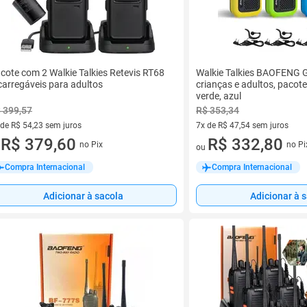
cote com 2 Walkie Talkies Retevis RT68
Walkie Talkies BAOFENG 
carregáveis para adultos
crianças e adultos, pacot
verde, azul
 399,57
R$ 353,34
 de R$ 54,23 sem juros
7x de R$ 47,54 sem juros
ez de R$ 54,23 sem juros
R$ 379,60
7 vez de R$ 47,54 sem juros
R$ 332,80
no Pix
no Pi
u
ou
Compra Internacional
Compra Internacional
Adicionar à sacola
Adicionar à 