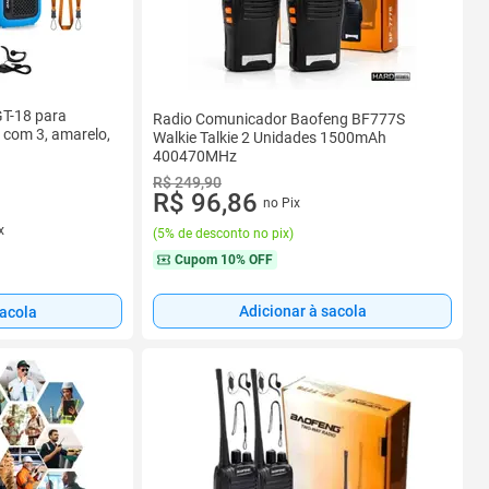
GT-18 para
Radio Comunicador Baofeng BF777S
e com 3, amarelo,
Walkie Talkie 2 Unidades 1500mAh
400470MHz
R$ 249,90
R$ 96,86
no Pix
x
(
5% de desconto no pix
)
Cupom
10% OFF
Adicionar à sacola
sacola