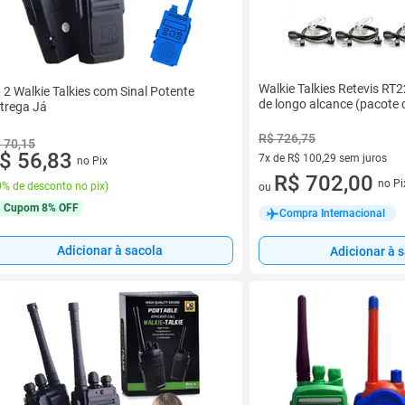
Walkie Talkies Retevis RT2
t 2 Walkie Talkies com Sinal Potente
de longo alcance (pacote
trega Já
R$ 726,75
 70,15
$ 56,83
7x de R$ 100,29 sem juros
no Pix
7 vez de R$ 100,29 sem juros
R$ 702,00
no Pi
% de desconto no pix
)
ou
Cupom
8% OFF
Compra Internacional
Adicionar à sacola
Adicionar à 