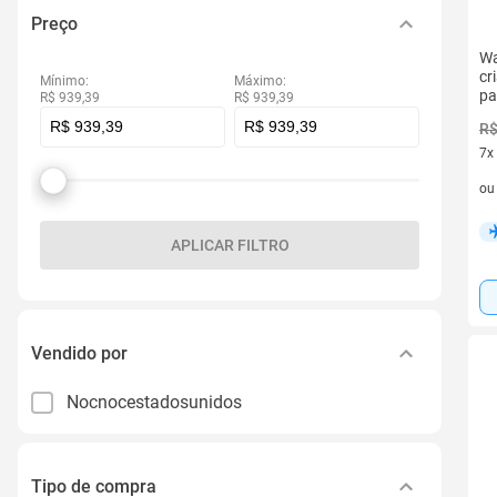
Preço
Wa
cr
Mínimo:
Máximo:
pa
R$ 939,39
R$ 939,39
R$
7x
7 v
o
APLICAR FILTRO
Vendido por
Nocnocestadosunidos
Tipo de compra