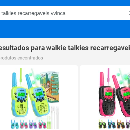
o Magalu
esultados para
walkie talkies recarregave
produtos encontrados