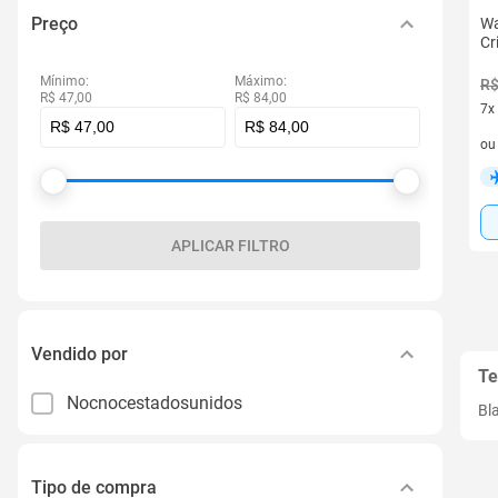
Preço
Wa
Cr
Mínimo:
Máximo:
R$
R$ 47,00
R$ 84,00
7x
7 v
o
APLICAR FILTRO
Vendido por
Te
Nocnocestadosunidos
Bl
Tipo de compra