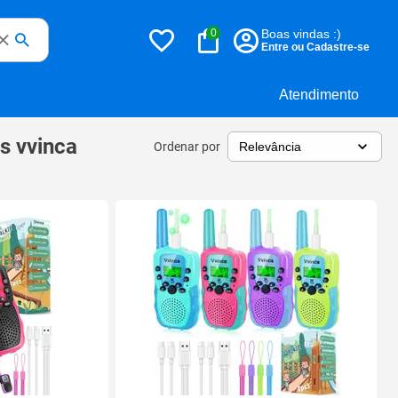
0
Boas vindas :)
Entre ou Cadastre-se
Atendimento
is vvinca
Ordenar por