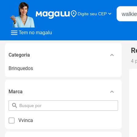
Buscar n
Digite seu CEP
Buscar
Tem no magalu
R
Categoria
4 
Brinquedos
Marca
pesquisar
por
filtro
Vvinca