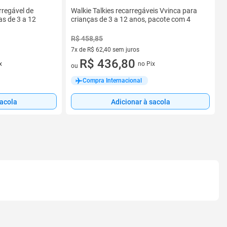
rregável de
Walkie Talkies recarregáveis Vvinca para
as de 3 a 12
crianças de 3 a 12 anos, pacote com 4
R$ 458,85
7x de R$ 62,40 sem juros
7 vez de R$ 62,40 sem juros
R$ 436,80
x
no Pix
ou
Compra Internacional
sacola
Adicionar à sacola