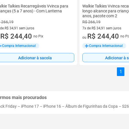
lkie Talkies Recarregáveis Vvinca para
Walkie Talkies Vvinca reca
ianças (5 a 7 anos) - Com Lanterna
longo alcance para crianç
anos, pacote com 2
 266,19
R$ 266,19
 de R$ 34,91 sem juros
7x de R$ 34,91 sem juros
ez de R$ 34,91 sem juros
R$ 244,40
7 vez de R$ 34,91 sem juros
R$ 244,40
no Pix
no Pi
u
ou
Compra Internacional
Compra Internacional
Adicionar à sacola
Adicionar à 
1
rmos mais procurados
ack Friday
–
iPhone 17
–
iPhone 16
–
Álbum de Figurinhas da Copa
–
S26