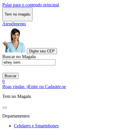
Pular para o conteudo principal
Tem no magalu
Atendimento
Digite seu CEP
Buscar no Magalu
Buscar
0
Boas vindas :)
Entre ou Cadastre-se
Tem no Magalu
Departamentos
Celulares e Smartphones