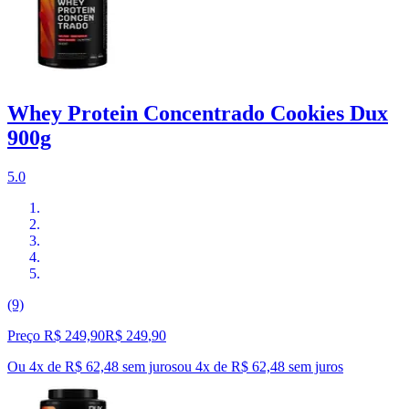
Whey Protein Concentrado Cookies Dux
900g
5.0
(9)
Preço R$ 249,90
R$
249
,
90
Ou 4x de R$ 62,48 sem juros
ou
4
x de
R$ 62,48
sem juros