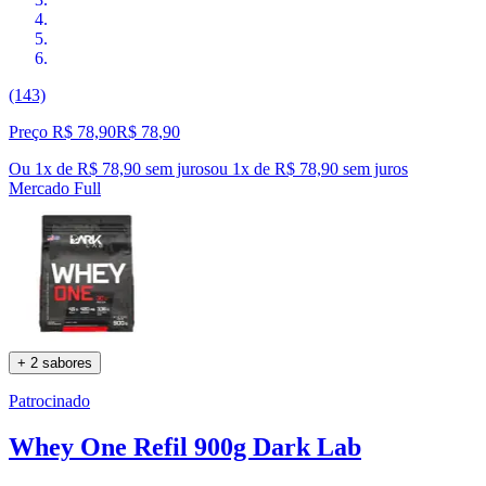
(143)
Preço R$ 78,90
R$
78
,
90
Ou 1x de R$ 78,90 sem juros
ou
1
x de
R$ 78,90
sem juros
Mercado Full
+ 2 sabores
Patrocinado
Whey One Refil 900g Dark Lab