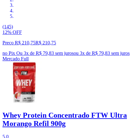
(145)
12% OFF
Preço R$ 210,75
R$
210
,
75
no Pix
Ou 3x de R$ 79,83 sem juros
ou
3
x de
R$ 79,83
sem juros
Mercado Full
Whey Protein Concentrado FTW Ultra
Morango Refil 900g
5.0