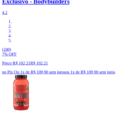
Exclusivo - Bodybuilders
4.2
(240)
7% OFF
Preço R$ 102,21
R$
102
,
21
no Pix
Ou 1x de R$ 109,90 sem juros
ou
1
x de
R$ 109,90
sem juros