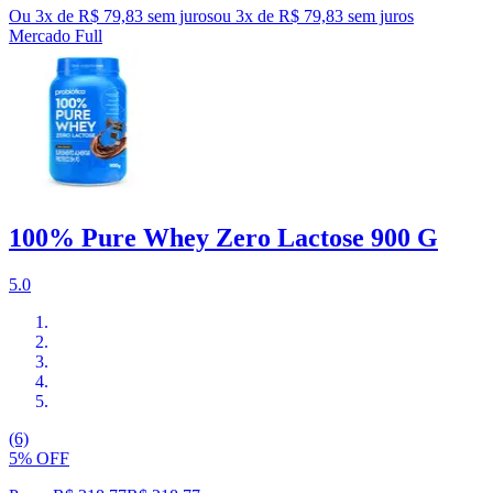
Ou 3x de R$ 79,83 sem juros
ou
3
x de
R$ 79,83
sem juros
Mercado Full
100% Pure Whey Zero Lactose 900 G
5.0
(6)
5% OFF