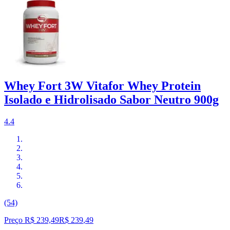
Whey Fort 3W Vitafor Whey Protein
Isolado e Hidrolisado Sabor Neutro 900g
4.4
(54)
Preço R$ 239,49
R$
239
,
49