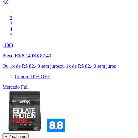
4.8
(186)
Preço R$ 82,40
R$
82
,
40
Ou 1x de R$ 82,40 sem juros
ou
1
x de
R$ 82,40
sem juros
Cupom 10% OFF
Mercado Full
+ 2 sabores