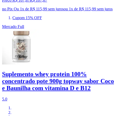
Preço R$ 107,87
R$
107
,
87
no Pix
Ou 1x de R$ 115,99 sem juros
ou
1
x de
R$ 115,99
sem juros
Cupom 15% OFF
Mercado Full
Suplemento whey protein 100%
concentrado pote 900g topway sabor Coco
e Baunilha com vitamina D e B12
5.0