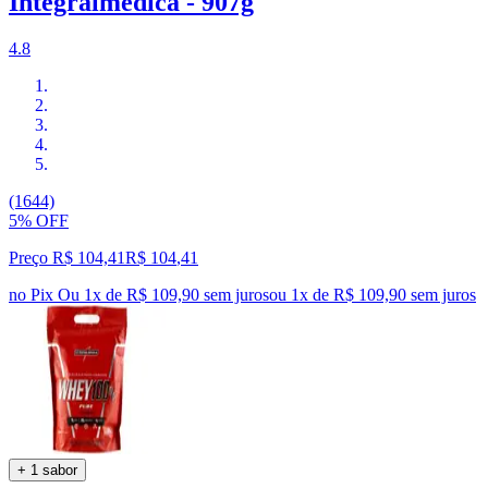
Integralmédica - 907g
4.8
(1644)
5% OFF
Preço R$ 104,41
R$
104
,
41
no Pix
Ou 1x de R$ 109,90 sem juros
ou
1
x de
R$ 109,90
sem juros
+ 1 sabor