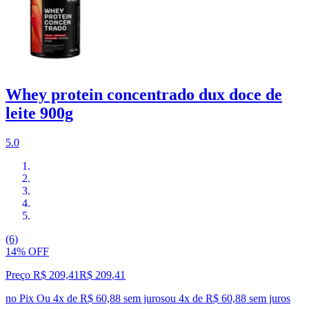
Whey protein concentrado dux doce de
leite 900g
5.0
(6)
14% OFF
Preço R$ 209,41
R$
209
,
41
no Pix
Ou 4x de R$ 60,88 sem juros
ou
4
x de
R$ 60,88
sem juros