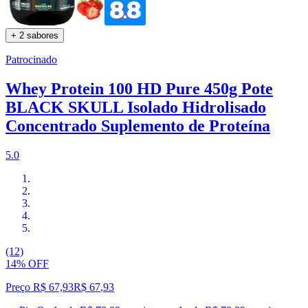
+ 2 sabores
Patrocinado
Whey Protein 100 HD Pure 450g Pote
BLACK SKULL Isolado Hidrolisado
Concentrado Suplemento de Proteína
5.0
(12)
14% OFF
Preço R$ 67,93
R$
67
,
93