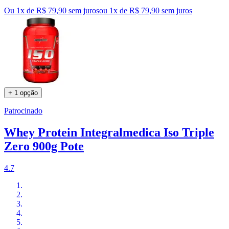
Ou 1x de R$ 79,90 sem juros
ou
1
x de
R$ 79,90
sem juros
+ 1 opção
Patrocinado
Whey Protein Integralmedica Iso Triple
Zero 900g Pote
4.7