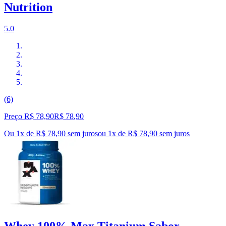
Nutrition
5.0
(6)
Preço R$ 78,90
R$
78
,
90
Ou 1x de R$ 78,90 sem juros
ou
1
x de
R$ 78,90
sem juros
Whey 100% Max Titanium Sabor