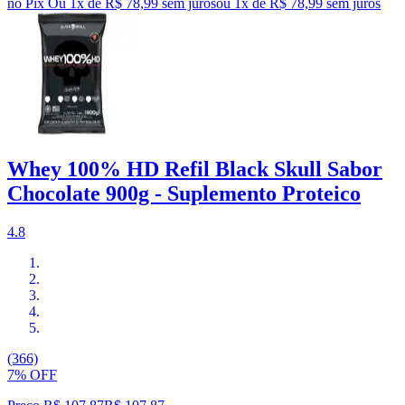
no Pix
Ou 1x de R$ 78,99 sem juros
ou
1
x de
R$ 78,99
sem juros
Whey 100% HD Refil Black Skull Sabor
Chocolate 900g - Suplemento Proteico
4.8
(366)
7% OFF