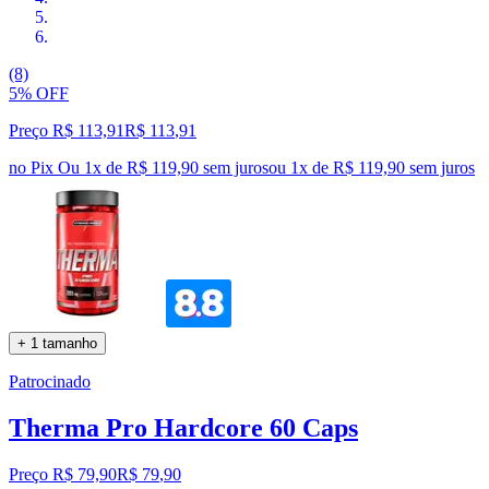
(8)
5% OFF
Preço R$ 113,91
R$
113
,
91
no Pix
Ou 1x de R$ 119,90 sem juros
ou
1
x de
R$ 119,90
sem juros
+ 1 tamanho
Patrocinado
Therma Pro Hardcore 60 Caps
Preço R$ 79,90
R$
79
,
90