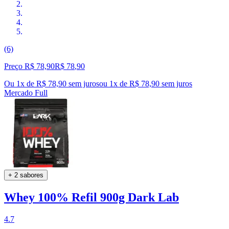
(6)
Preço R$ 78,90
R$
78
,
90
Ou 1x de R$ 78,90 sem juros
ou
1
x de
R$ 78,90
sem juros
Mercado Full
+ 2 sabores
Whey 100% Refil 900g Dark Lab
4.7