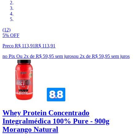
(12)
5% OFF
Preço R$ 113,91
R$
113
,
91
no Pix
Ou 2x de R$ 59,95 sem juros
ou
2
x de
R$ 59,95
sem juros
Whey Protein Concentrado
Integralmédica 100% Pure - 900g
Morango Natural