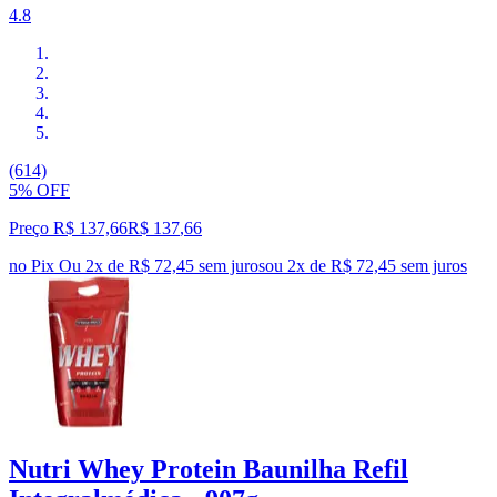
4.8
(614)
5% OFF
Preço R$ 137,66
R$
137
,
66
no Pix
Ou 2x de R$ 72,45 sem juros
ou
2
x de
R$ 72,45
sem juros
Nutri Whey Protein Baunilha Refil