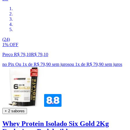
(24)
1% OFF
Preço R$ 79,10
R$
79
,
10
no Pix
Ou 1x de R$ 79,90 sem juros
ou
1
x de
R$ 79,90
sem juros
+ 2 sabores
Whey Protein Isolado Six Gold 2Kg