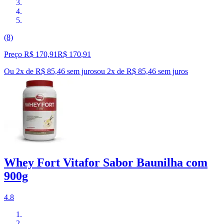
(8)
Preço R$ 170,91
R$
170
,
91
Ou 2x de R$ 85,46 sem juros
ou
2
x de
R$ 85,46
sem juros
Whey Fort Vitafor Sabor Baunilha com
900g
4.8