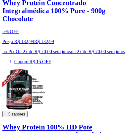
Whey Protein Concentrado
Integralmédica 100% Pure - 900g
Chocolate
5% OFF
Preço R$ 132,99
R$
132
,
99
no Pix
Ou 2x de R$ 70,00 sem juros
ou
2
x de
R$ 70,00
sem juros
Cupom R$ 15 OFF
+ 5 sabores
Whey Protein 100% HD Pote