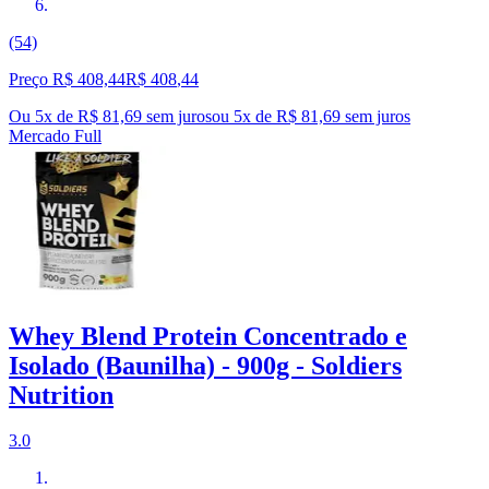
(54)
Preço R$ 408,44
R$
408
,
44
Ou 5x de R$ 81,69 sem juros
ou
5
x de
R$ 81,69
sem juros
Mercado Full
Whey Blend Protein Concentrado e
Isolado (Baunilha) - 900g - Soldiers
Nutrition
3.0