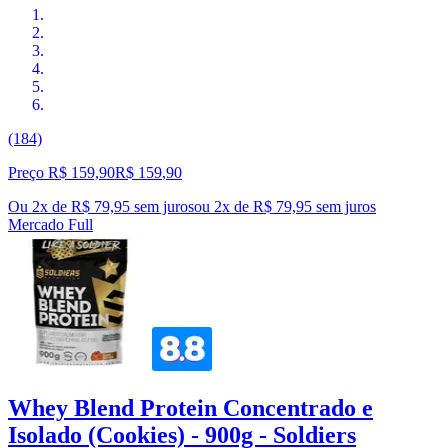
(184)
Preço R$ 159,90
R$
159
,
90
Ou 2x de R$ 79,95 sem juros
ou
2
x de
R$ 79,95
sem juros
Mercado Full
Whey Blend Protein Concentrado e
Isolado (Cookies) - 900g - Soldiers