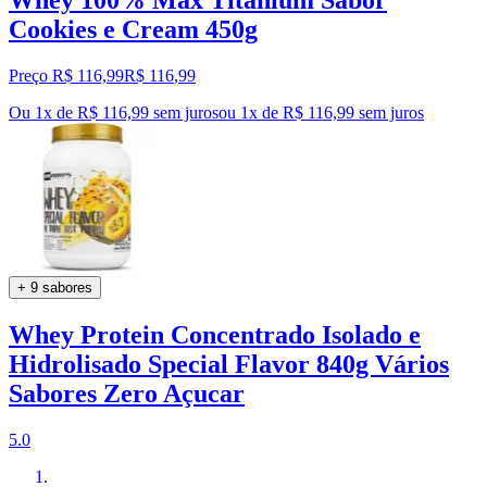
Cookies e Cream 450g
Preço R$ 116,99
R$
116
,
99
Ou 1x de R$ 116,99 sem juros
ou
1
x de
R$ 116,99
sem juros
+ 9 sabores
Whey Protein Concentrado Isolado e
Hidrolisado Special Flavor 840g Vários
Sabores Zero Açucar
5.0