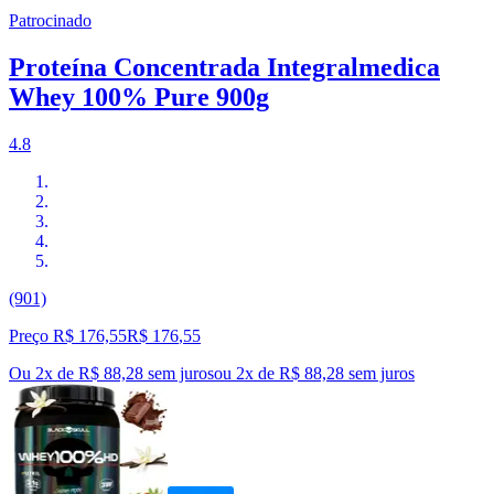
Patrocinado
Proteína Concentrada Integralmedica
Whey 100% Pure 900g
4.8
(901)
Preço R$ 176,55
R$
176
,
55
Ou 2x de R$ 88,28 sem juros
ou
2
x de
R$ 88,28
sem juros