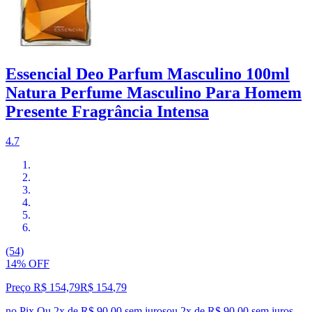
Essencial Deo Parfum Masculino 100ml
Natura Perfume Masculino Para Homem
Presente Fragrância Intensa
4.7
(54)
14% OFF
Preço R$ 154,79
R$
154
,
79
no Pix
Ou 2x de R$ 90,00 sem juros
ou
2
x de
R$ 90,00
sem juros