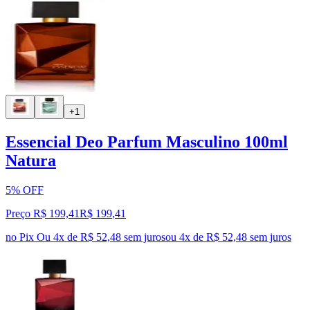
+1
Essencial Deo Parfum Masculino 100ml
Natura
5% OFF
Preço R$ 199,41
R$
199
,
41
no Pix
Ou 4x de R$ 52,48 sem juros
ou
4
x de
R$ 52,48
sem juros