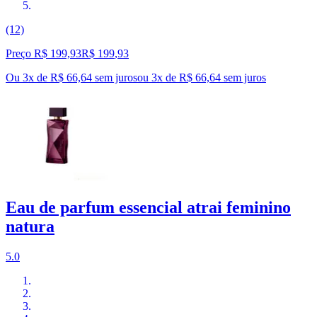
(12)
Preço R$ 199,93
R$
199
,
93
Ou 3x de R$ 66,64 sem juros
ou
3
x de
R$ 66,64
sem juros
Eau de parfum essencial atrai feminino
natura
5.0