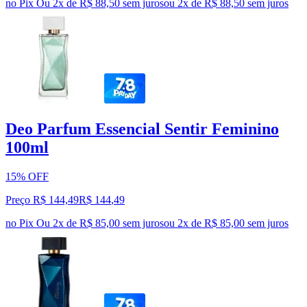
no Pix
Ou 2x de R$ 88,50 sem juros
ou
2
x de
R$ 88,50
sem juros
Deo Parfum Essencial Sentir Feminino
100ml
15% OFF
Preço R$ 144,49
R$
144
,
49
no Pix
Ou 2x de R$ 85,00 sem juros
ou
2
x de
R$ 85,00
sem juros