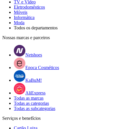
TV e Vídeo
Eletrodomésticos
Móveis
Informática
Moda
Todos os departamentos
Nossas marcas e parceiros
Netshoes
Epoca Cosméticos
KaBuM!
AliExpress
Todas as marcas
Todas as categorias
Todas as subcategorias
Serviços e benefícios
Cartão Luiza