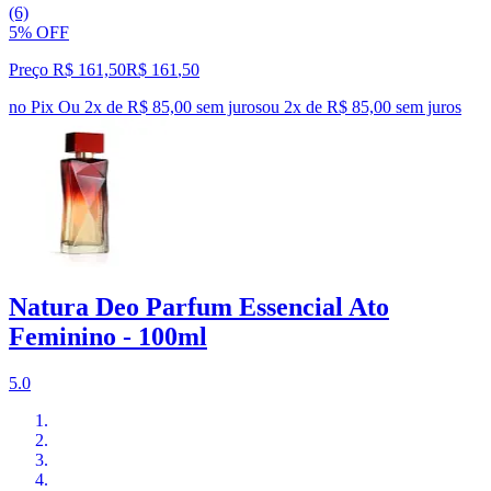
(6)
5% OFF
Preço R$ 161,50
R$
161
,
50
no Pix
Ou 2x de R$ 85,00 sem juros
ou
2
x de
R$ 85,00
sem juros
Natura Deo Parfum Essencial Ato
Feminino - 100ml
5.0