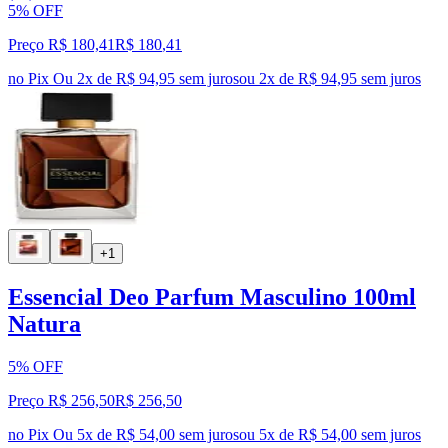
5% OFF
Preço R$ 180,41
R$
180
,
41
no Pix
Ou 2x de R$ 94,95 sem juros
ou
2
x de
R$ 94,95
sem juros
+1
Essencial Deo Parfum Masculino 100ml
Natura
5% OFF
Preço R$ 256,50
R$
256
,
50
no Pix
Ou 5x de R$ 54,00 sem juros
ou
5
x de
R$ 54,00
sem juros