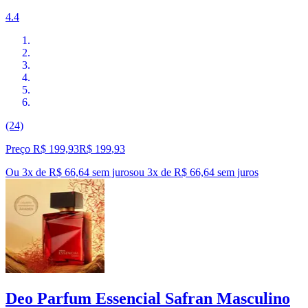
4.4
(24)
Preço R$ 199,93
R$
199
,
93
Ou 3x de R$ 66,64 sem juros
ou
3
x de
R$ 66,64
sem juros
Deo Parfum Essencial Safran Masculino