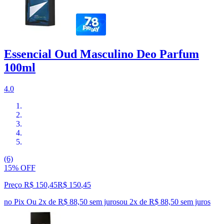
Essencial Oud Masculino Deo Parfum
100ml
4.0
(6)
15% OFF
Preço R$ 150,45
R$
150
,
45
no Pix
Ou 2x de R$ 88,50 sem juros
ou
2
x de
R$ 88,50
sem juros