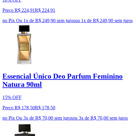
Preço R$ 224,91
R$
224
,
91
no Pix
Ou 1x de R$ 249,90 sem juros
ou
1
x de
R$ 249,90
sem juros
Essencial Único Deo Parfum Feminino
Natura 90ml
15% OFF
Preço R$ 178,50
R$
178
,
50
no Pix
Ou 3x de R$ 70,00 sem juros
ou
3
x de
R$ 70,00
sem juros