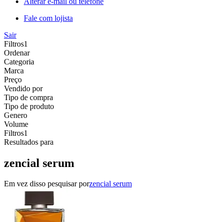
Alterar e-mail ou telefone
Fale com lojista
Sair
Filtros
1
Ordenar
Categoria
Marca
Preço
Vendido por
Tipo de compra
Tipo de produto
Genero
Volume
Filtros
1
Resultados para
zencial serum
Em vez disso pesquisar por
zencial serum