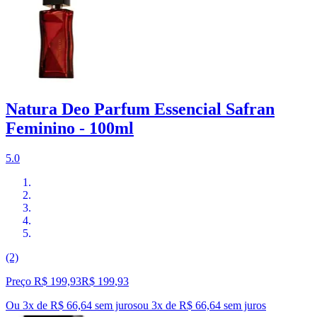
Natura Deo Parfum Essencial Safran
Feminino - 100ml
5.0
(2)
Preço R$ 199,93
R$
199
,
93
Ou 3x de R$ 66,64 sem juros
ou
3
x de
R$ 66,64
sem juros