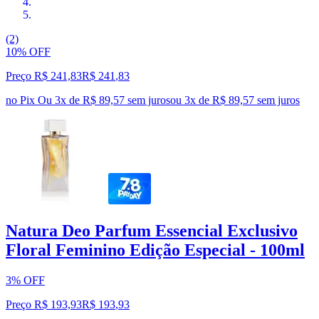
(2)
10% OFF
Preço R$ 241,83
R$
241
,
83
no Pix
Ou 3x de R$ 89,57 sem juros
ou
3
x de
R$ 89,57
sem juros
Natura Deo Parfum Essencial Exclusivo
Floral Feminino Edição Especial - 100ml
3% OFF
Preço R$ 193,93
R$
193
,
93