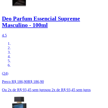
Deo Parfum Essencial Supreme
Masculino - 100ml
4.5
(24)
Preço R$ 186,90
R$
186
,
90
Ou 2x de R$ 93,45 sem juros
ou
2
x de
R$ 93,45
sem juros