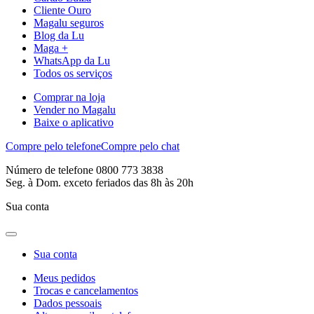
Cliente Ouro
Magalu seguros
Blog da Lu
Maga +
WhatsApp da Lu
Todos os serviços
Comprar na loja
Vender no Magalu
Baixe o aplicativo
Compre pelo telefone
Compre pelo chat
Número de telefone 0800 773 3838
Seg. à Dom. exceto feriados das 8h às 20h
Sua conta
Sua conta
Meus pedidos
Trocas e cancelamentos
Dados pessoais