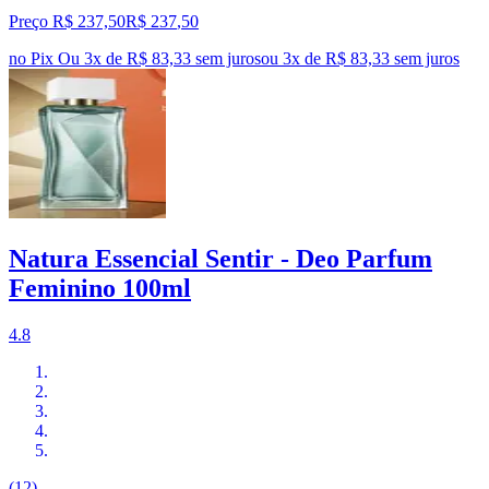
Preço R$ 237,50
R$
237
,
50
no Pix
Ou 3x de R$ 83,33 sem juros
ou
3
x de
R$ 83,33
sem juros
Natura Essencial Sentir - Deo Parfum
Feminino 100ml
4.8
(12)