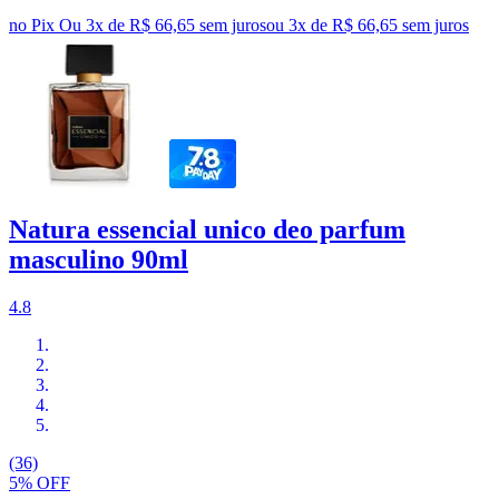
no Pix
Ou 3x de R$ 66,65 sem juros
ou
3
x de
R$ 66,65
sem juros
Natura essencial unico deo parfum
masculino 90ml
4.8
(36)
5% OFF