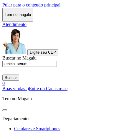
Pular para o conteudo principal
Tem no magalu
Atendimento
Digite seu CEP
Buscar no Magalu
Buscar
0
Boas vindas :)
Entre ou Cadastre-se
Tem no Magalu
Departamentos
Celulares e Smartphones