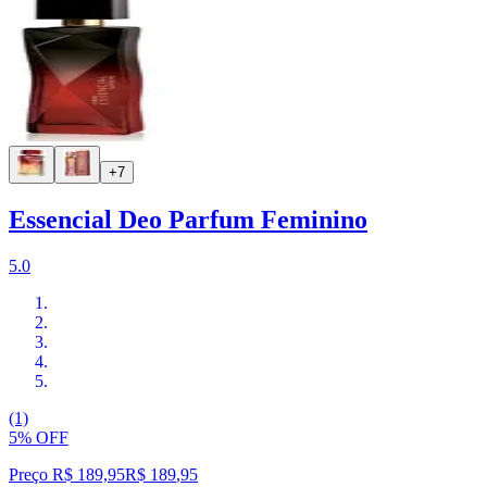
+7
Essencial Deo Parfum Feminino
5.0
(1)
5% OFF
Preço R$ 189,95
R$
189
,
95