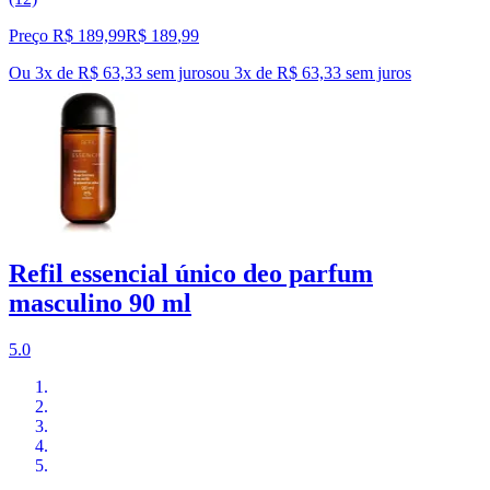
Preço R$ 189,99
R$
189
,
99
Ou 3x de R$ 63,33 sem juros
ou
3
x de
R$ 63,33
sem juros
Refil essencial único deo parfum
masculino 90 ml
5.0