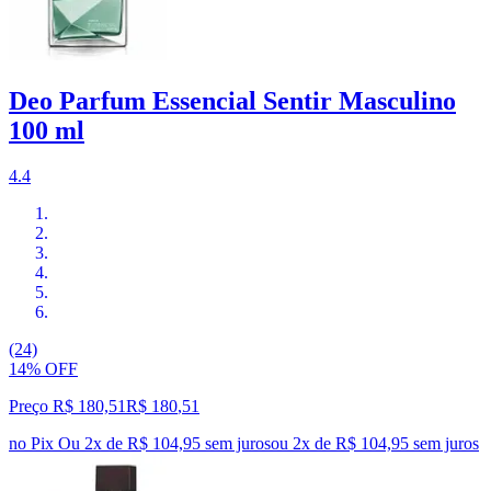
Deo Parfum Essencial Sentir Masculino
100 ml
4.4
(24)
14% OFF
Preço R$ 180,51
R$
180
,
51
no Pix
Ou 2x de R$ 104,95 sem juros
ou
2
x de
R$ 104,95
sem juros