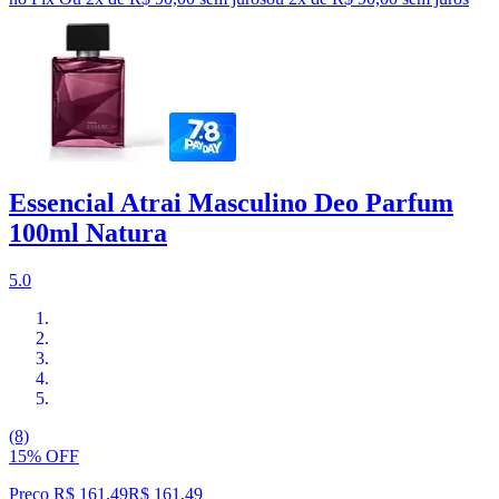
Essencial Atrai Masculino Deo Parfum
100ml Natura
5.0
(8)
15% OFF
Preço R$ 161,49
R$
161
,
49