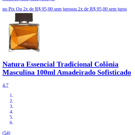
no Pix
Ou 2x de R$ 95,00 sem juros
ou
2
x de
R$ 95,00
sem juros
Natura Essencial Tradicional Colônia
Masculina 100ml Amadeirado Sofisticado
4.7
(54)