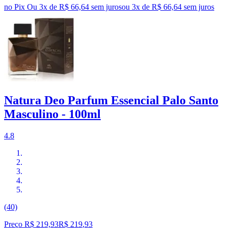
no Pix
Ou 3x de R$ 66,64 sem juros
ou
3
x de
R$ 66,64
sem juros
Natura Deo Parfum Essencial Palo Santo
Masculino - 100ml
4.8
(40)
Preço R$ 219,93
R$
219
,
93