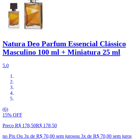
Natura Deo Parfum Essencial Clássico
Masculino 100 ml + Miniatura 25 ml
5.0
(6)
15% OFF
Preço R$ 178,50
R$
178
,
50
no Pix
Ou 3x de R$ 70,00 sem juros
ou
3
x de
R$ 70,00
sem juros