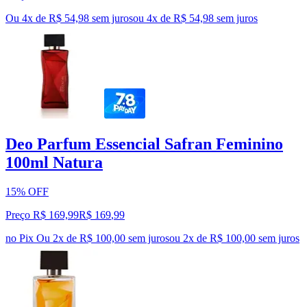
Ou 4x de R$ 54,98 sem juros
ou
4
x de
R$ 54,98
sem juros
Deo Parfum Essencial Safran Feminino
100ml Natura
15% OFF
Preço R$ 169,99
R$
169
,
99
no Pix
Ou 2x de R$ 100,00 sem juros
ou
2
x de
R$ 100,00
sem juros