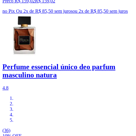
Preço R$ 159,02
R$
159
,
02
no Pix
Ou 2x de R$ 85,50 sem juros
ou
2
x de
R$ 85,50
sem juros
Perfume essencial único deo parfum
masculino natura
4.8
(36)
10% OFF