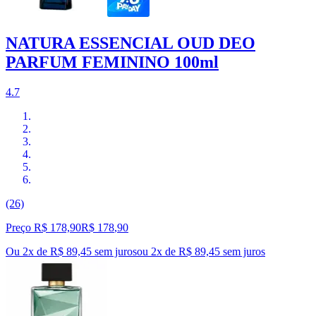
NATURA ESSENCIAL OUD DEO
PARFUM FEMININO 100ml
4.7
(26)
Preço R$ 178,90
R$
178
,
90
Ou 2x de R$ 89,45 sem juros
ou
2
x de
R$ 89,45
sem juros