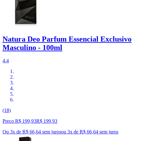
Natura Deo Parfum Essencial Exclusivo
Masculino - 100ml
4.4
(18)
Preço R$ 199,93
R$
199
,
93
Ou 3x de R$ 66,64 sem juros
ou
3
x de
R$ 66,64
sem juros