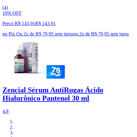
(4)
10% OFF
Preço R$ 143,91
R$
143
,
91
no Pix
Ou 2x de R$ 79,95 sem juros
ou
2
x de
R$ 79,95
sem juros
Zencial Sérum AntiRugas Ácido
Hialurônico Pantenol 30 ml
4.8