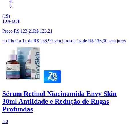
(19)
10% OFF
Preço R$ 123,21
R$
123
,
21
no Pix
Ou 1x de R$ 136,90 sem juros
ou
1
x de
R$ 136,90
sem juros
Sérum Retinol Niacinamida Envy Skin
30ml AntiIdade e Redução de Rugas
Profundas
5.0