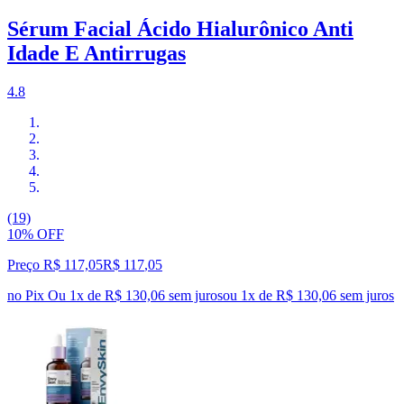
Sérum Facial Ácido Hialurônico Anti
Idade E Antirrugas
4.8
(19)
10% OFF
Preço R$ 117,05
R$
117
,
05
no Pix
Ou 1x de R$ 130,06 sem juros
ou
1
x de
R$ 130,06
sem juros