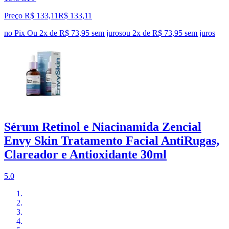
Preço R$ 133,11
R$
133
,
11
no Pix
Ou 2x de R$ 73,95 sem juros
ou
2
x de
R$ 73,95
sem juros
Sérum Retinol e Niacinamida Zencial
Envy Skin Tratamento Facial AntiRugas,
Clareador e Antioxidante 30ml
5.0