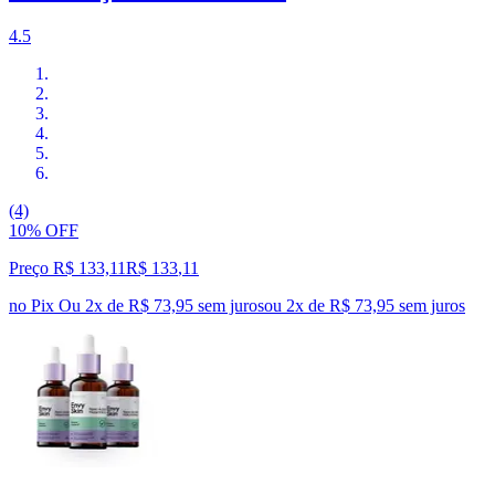
4.5
(4)
10% OFF
Preço R$ 133,11
R$
133
,
11
no Pix
Ou 2x de R$ 73,95 sem juros
ou
2
x de
R$ 73,95
sem juros