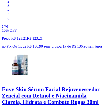
(76)
10% OFF
Preço R$ 123,21
R$
123
,
21
no Pix
Ou 1x de R$ 136,90 sem juros
ou
1
x de
R$ 136,90
sem juros
Envy Skin Sérum Facial Rejuvenescedor
Zencial com Retinol e Niacinamida
Clareia, Hidrata e Combate Rugas 30ml