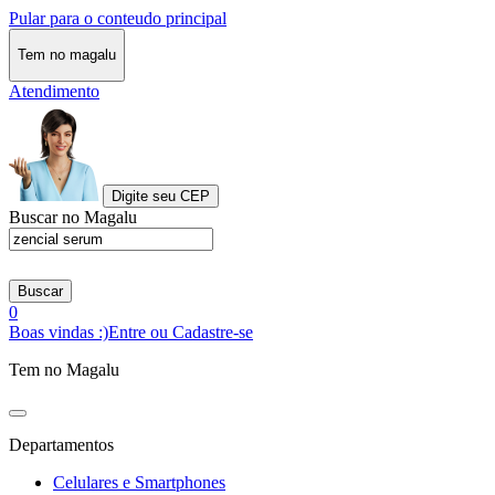
Pular para o conteudo principal
Tem no magalu
Atendimento
Digite seu CEP
Buscar no Magalu
Buscar
0
Boas vindas :)
Entre ou Cadastre-se
Tem no Magalu
Departamentos
Celulares e Smartphones