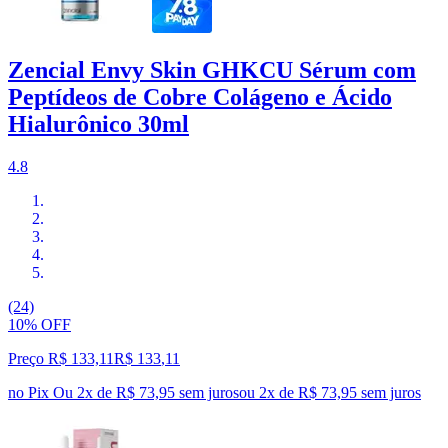
Zencial Envy Skin GHKCU Sérum com
Peptídeos de Cobre Colágeno e Ácido
Hialurônico 30ml
4.8
(24)
10% OFF
Preço R$ 133,11
R$
133
,
11
no Pix
Ou 2x de R$ 73,95 sem juros
ou
2
x de
R$ 73,95
sem juros