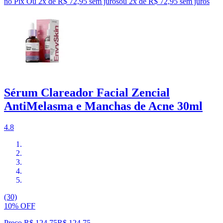
no Pix
Ou 2x de R$ 72,95 sem juros
ou
2
x de
R$ 72,95
sem juros
Sérum Clareador Facial Zencial
AntiMelasma e Manchas de Acne 30ml
4.8
(30)
10% OFF
Preço R$ 124,75
R$
124
,
75