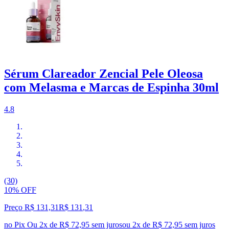
Sérum Clareador Zencial Pele Oleosa
com Melasma e Marcas de Espinha 30ml
4.8
(30)
10% OFF
Preço R$ 131,31
R$
131
,
31
no Pix
Ou 2x de R$ 72,95 sem juros
ou
2
x de
R$ 72,95
sem juros