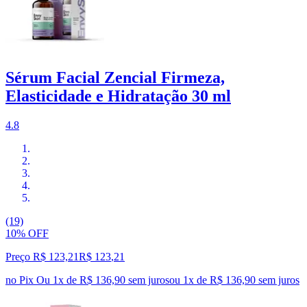
Sérum Facial Zencial Firmeza,
Elasticidade e Hidratação 30 ml
4.8
(19)
10% OFF
Preço R$ 123,21
R$
123
,
21
no Pix
Ou 1x de R$ 136,90 sem juros
ou
1
x de
R$ 136,90
sem juros