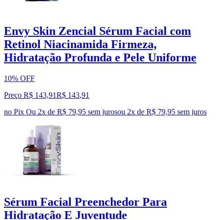
Envy Skin Zencial Sérum Facial com
Retinol Niacinamida Firmeza,
Hidratação Profunda e Pele Uniforme
10% OFF
Preço R$ 143,91
R$
143
,
91
no Pix
Ou 2x de R$ 79,95 sem juros
ou
2
x de
R$ 79,95
sem juros
Sérum Facial Preenchedor Para
Hidratação E Juventude