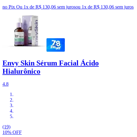
no Pix
Ou 1x de R$ 130,06 sem juros
ou
1
x de
R$ 130,06
sem juros
Envy Skin Sérum Facial Ácido
Hialurônico
4.8
(19)
10% OFF