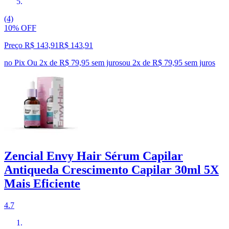
(4)
10% OFF
Preço R$ 143,91
R$
143
,
91
no Pix
Ou 2x de R$ 79,95 sem juros
ou
2
x de
R$ 79,95
sem juros
Zencial Envy Hair Sérum Capilar
Antiqueda Crescimento Capilar 30ml 5X
Mais Eficiente
4.7