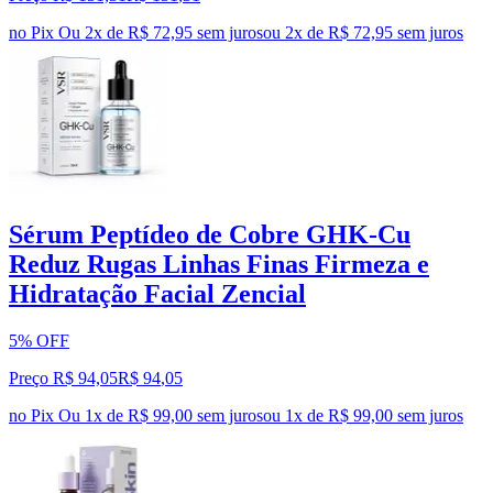
no Pix
Ou 2x de R$ 72,95 sem juros
ou
2
x de
R$ 72,95
sem juros
Sérum Peptídeo de Cobre GHK-Cu
Reduz Rugas Linhas Finas Firmeza e
Hidratação Facial Zencial
5% OFF
Preço R$ 94,05
R$
94
,
05
no Pix
Ou 1x de R$ 99,00 sem juros
ou
1
x de
R$ 99,00
sem juros