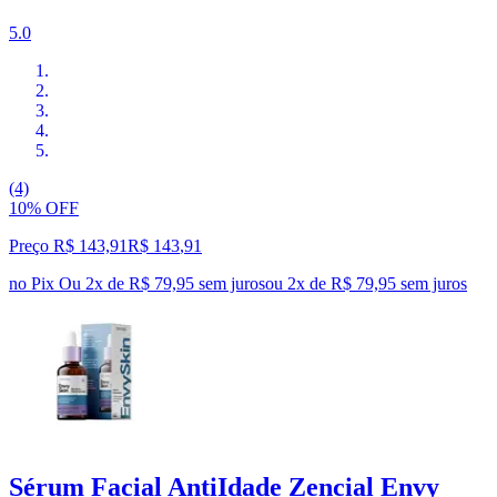
5.0
(4)
10% OFF
Preço R$ 143,91
R$
143
,
91
no Pix
Ou 2x de R$ 79,95 sem juros
ou
2
x de
R$ 79,95
sem juros
Sérum Facial AntiIdade Zencial Envy