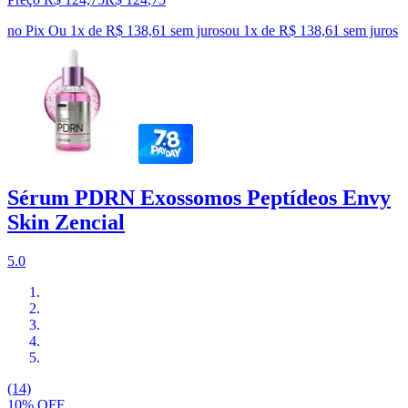
no Pix
Ou 1x de R$ 138,61 sem juros
ou
1
x de
R$ 138,61
sem juros
Sérum PDRN Exossomos Peptídeos Envy
Skin Zencial
5.0
(14)
10% OFF