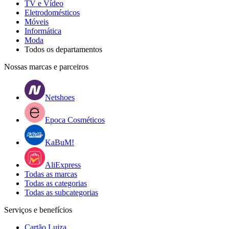
TV e Vídeo
Eletrodomésticos
Móveis
Informática
Moda
Todos os departamentos
Nossas marcas e parceiros
Netshoes
Epoca Cosméticos
KaBuM!
AliExpress
Todas as marcas
Todas as categorias
Todas as subcategorias
Serviços e benefícios
Cartão Luiza