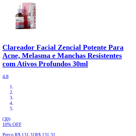
Clareador Facial Zencial Potente Para
Acne, Melasma e Manchas Resistentes
com Ativos Profundos 30ml
4.8
(30)
10% OFF
Preço R$ 131,31
R$
131
,
31