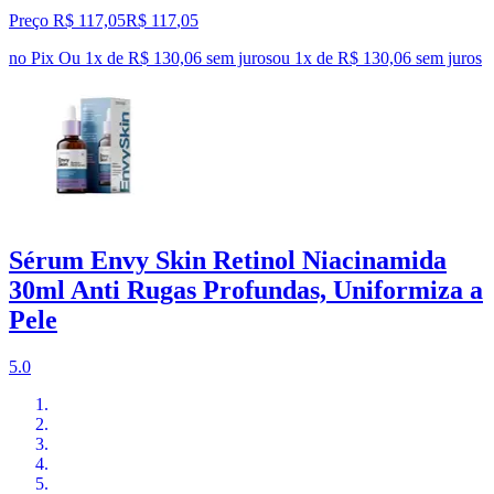
Preço R$ 117,05
R$
117
,
05
no Pix
Ou 1x de R$ 130,06 sem juros
ou
1
x de
R$ 130,06
sem juros
Sérum Envy Skin Retinol Niacinamida
30ml Anti Rugas Profundas, Uniformiza a
Pele
5.0