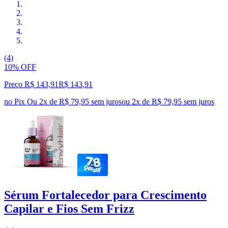
(4)
10% OFF
Preço R$ 143,91
R$
143
,
91
no Pix
Ou 2x de R$ 79,95 sem juros
ou
2
x de
R$ 79,95
sem juros
Sérum Fortalecedor para Crescimento
Capilar e Fios Sem Frizz