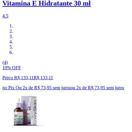
Vitamina E Hidratante 30 ml
4.5
(4)
10% OFF
Preço R$ 133,11
R$
133
,
11
no Pix
Ou 2x de R$ 73,95 sem juros
ou
2
x de
R$ 73,95
sem juros