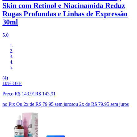
Skin com Retinol e Niacinamida Reduz
Rugas Profundas e Linhas de Expressão
30ml
5.0
(4)
10% OFF
Preço R$ 143,91
R$
143
,
91
no Pix
Ou 2x de R$ 79,95 sem juros
ou
2
x de
R$ 79,95
sem juros