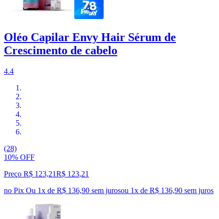
Oléo Capilar Envy Hair Sérum de
Crescimento de cabelo
4.4
(28)
10% OFF
Preço R$ 123,21
R$
123
,
21
no Pix
Ou 1x de R$ 136,90 sem juros
ou
1
x de
R$ 136,90
sem juros