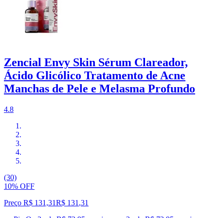
Zencial Envy Skin Sérum Clareador,
Ácido Glicólico Tratamento de Acne
Manchas de Pele e Melasma Profundo
4.8
(30)
10% OFF
Preço R$ 131,31
R$
131
,
31