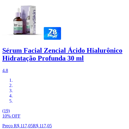
Sérum Facial Zencial Ácido Hialurônico
Hidratação Profunda 30 ml
4.8
(19)
10% OFF
Preço R$ 117,05
R$
117
,
05