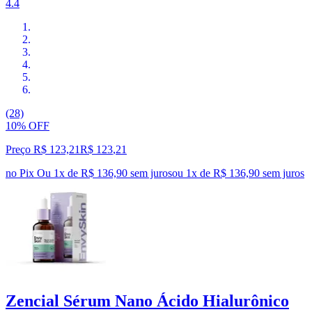
4.4
(28)
10% OFF
Preço R$ 123,21
R$
123
,
21
no Pix
Ou 1x de R$ 136,90 sem juros
ou
1
x de
R$ 136,90
sem juros
Zencial Sérum Nano Ácido Hialurônico