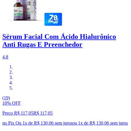
Sérum Facial Com Ácido Hialurônico
Anti Rugas E Preenchedor
4.8
(19)
10% OFF
Preço R$ 117,05
R$
117
,
05
no Pix
Ou 1x de R$ 130,06 sem juros
ou
1
x de
R$ 130,06
sem juros