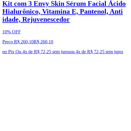
Kit com 3 Envy Skin Sérum Facial Ácido
Hialurônico, Vitamina E, Pantenol, Anti
idade, Rejuvenescedor
10% OFF
Preço R$ 260,10
R$
260
,
10
no Pix
Ou 4x de R$ 72,25 sem juros
ou
4
x de
R$ 72,25
sem juros