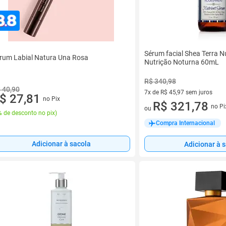
Sérum facial Shea Terra N
rum Labial Natura Una Rosa
Nutrição Noturna 60mL
R$ 340,98
 40,90
7x de R$ 45,97 sem juros
$ 27,81
no Pix
7 vez de R$ 45,97 sem juros
R$ 321,78
no Pi
ou
 de desconto no pix
)
Compra Internacional
Adicionar à sacola
Adicionar à 