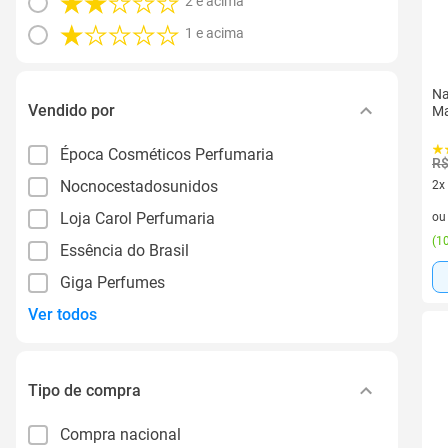
2 e acima
1 e acima
Na
Vendido por
Ma
Época Cosméticos Perfumaria
R$
Nocnocestadosunidos
2x
2 v
Loja Carol Perfumaria
o
(
10
Essência do Brasil
Giga Perfumes
Ver todos
Tipo de compra
Compra nacional