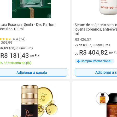
tura Essencial Sentir - Deo Parfum
Sérum de chá preto sem in
sculino 100ml
jovens coreanos, anti-env
ml
4.4 (24)
R$ 426,57
 209,99
7x de R$ 57,83 sem juros
 de R$ 100,80 sem juros
7 vez de R$ 57,83 sem juros
R$ 404,82
no Pi
ou
ez de R$ 100,80 sem juros
R$ 181,43
no Pix
u
Compra Internacional
% de desconto no pix
)
Adicionar à 
Adicionar à sacola