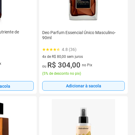
utriente de
Deo Parfum Essencial Único Masculino-
90ml
4.8 (36)
4x de R$ 80,00 sem juros
4 vez de R$ 80,00 sem juros
R$ 304,00
x
no Pix
ou
(
5% de desconto no pix
)
Adicionar à sacola
sacola