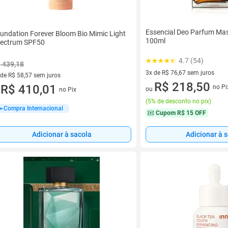
Essencial Deo Parfum Mas
undation Forever Bloom Bio Mimic Light
100ml
ectrum SPF50
4.7 (54)
 439,18
3x de R$ 76,67 sem juros
 de R$ 58,57 sem juros
3 vez de R$ 76,67 sem juros
R$ 218,50
ez de R$ 58,57 sem juros
R$ 410,01
no Pi
ou
no Pix
u
(
5% de desconto no pix
)
Compra Internacional
Cupom
R$ 15 OFF
Adicionar à 
Adicionar à sacola