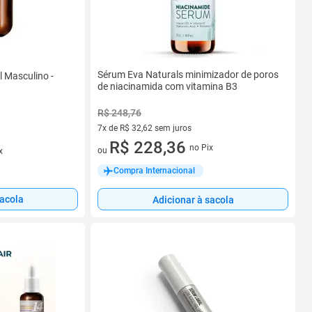
Sérum Eva Naturals minimizador de poros
l Masculino -
de niacinamida com vitamina B3
R$ 248,76
7x de R$ 32,62 sem juros
7 vez de R$ 32,62 sem juros
R$ 228,36
no Pix
ou
x
Compra Internacional
sacola
Adicionar à sacola