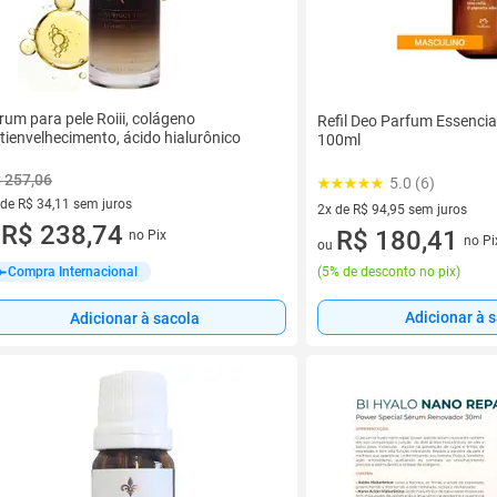
rum para pele Roiii, colágeno
Refil Deo Parfum Essencia
tienvelhecimento, ácido hialurônico
100ml
 257,06
5.0 (6)
 de R$ 34,11 sem juros
2x de R$ 94,95 sem juros
ez de R$ 34,11 sem juros
R$ 238,74
2 vez de R$ 94,95 sem juros
R$ 180,41
no Pix
u
no Pi
ou
(
5% de desconto no pix
)
Compra Internacional
Adicionar à 
Adicionar à sacola