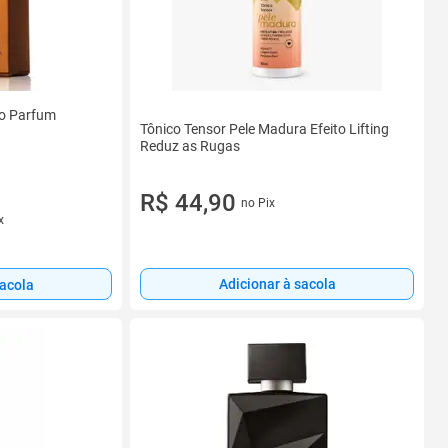
eo Parfum
Tônico Tensor Pele Madura Efeito Lifting
Reduz as Rugas
R$ 44,90
no Pix
x
Adicionar à sacola
sacola