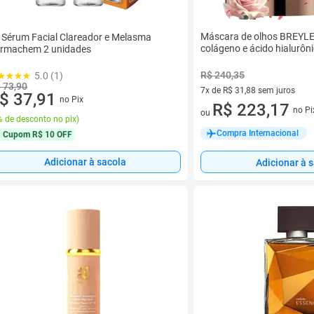
Máscara de olhos BREYL
t Sérum Facial Clareador e Melasma
colágeno e ácido hialurôn
rmachem 2 unidades
R$ 240,35
5.0 (1)
 73,90
7x de R$ 31,88 sem juros
$ 37,91
no Pix
7 vez de R$ 31,88 sem juros
R$ 223,17
no Pi
ou
 de desconto no pix
)
Compra Internacional
Cupom
R$ 10 OFF
Adicionar à sacola
Adicionar à 