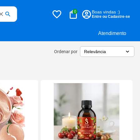
0
Boas vindas :)
Entre ou Cadastre-se
Atendimento
Ordenar por