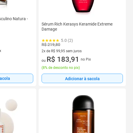
culino Natura -
Sérum Rich Kerasys Keramide Extreme
Damage
5.0 (2)
R$ 219,80
x
2x de R$ 99,95 sem juros
2 vez de R$ 99,95 sem juros
R$ 183,91
no Pix
ou
(
8% de desconto no pix
)
sacola
Adicionar à sacola