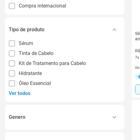
Compra internacional
Tipo de produto
Sé
an
Sérum
R$
Tinta de Cabelo
7x
Kit de Tratamento para Cabelo
7 v
o
Hidratante
Óleo Essencial
Ver todos
Genero
Female