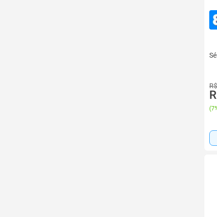
Sé
R$
R
(
7%