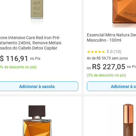
Essencial Mirra Natura D
one Intensive Care Red Iron Pré-
Masculino - 100ml
atamento 240mL Remove Metais
sados do Cabelo Detox Capilar
5.0 (10)
$ 116,91
4x de R$ 59,75 sem juros
no Pix
4 vez de R$ 59,75 sem juros
R$ 227,05
no Pi
% de desconto no pix
)
ou
(
5% de desconto no pix
)
Adicionar à sacola
Adicionar à 