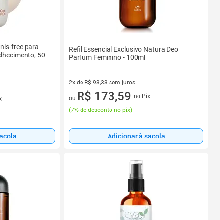
nis-free para
Refil Essencial Exclusivo Natura Deo
elhecimento, 50
Parfum Feminino - 100ml
2x de R$ 93,33 sem juros
2 vez de R$ 93,33 sem juros
R$ 173,59
no Pix
ou
x
(
7% de desconto no pix
)
Adicionar à sacola
sacola