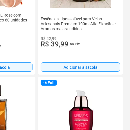
EE Rose com
Essências Lipossolúvel para Velas
ico 60 unidades
Artesanais Premium 100ml Alta Fixação e
Aromas mais vendidos
R$ 42,99
R$ 39,99
no Pix
x
sacola
Adicionar à sacola
Full