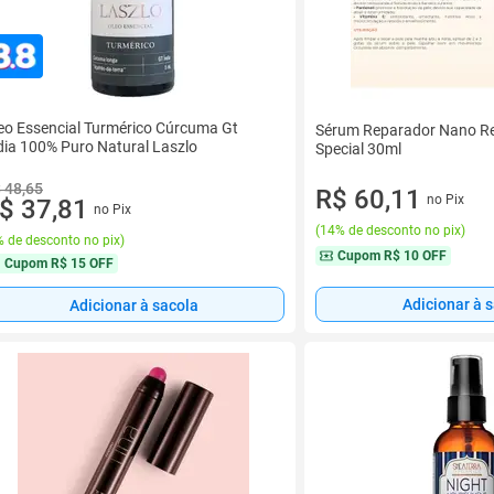
eo Essencial Turmérico Cúrcuma Gt
Sérum Reparador Nano Re
dia 100% Puro Natural Laszlo
Special 30ml
 48,65
R$ 60,11
no Pix
$ 37,81
no Pix
(
14% de desconto no pix
)
 de desconto no pix
)
Cupom
R$ 10 OFF
Cupom
R$ 15 OFF
Adicionar à 
Adicionar à sacola