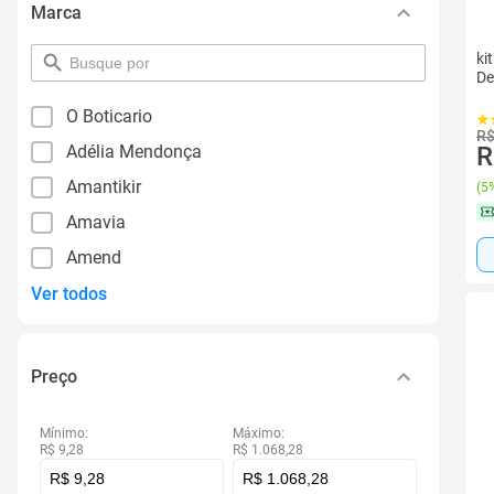
Marca
ki
pesquisar
De
por
filtro
O Boticario
R$
Adélia Mendonça
R
Amantikir
(
5%
Amavia
Amend
Ver todos
Preço
Mínimo:
Máximo:
R$ 9,28
R$ 1.068,28