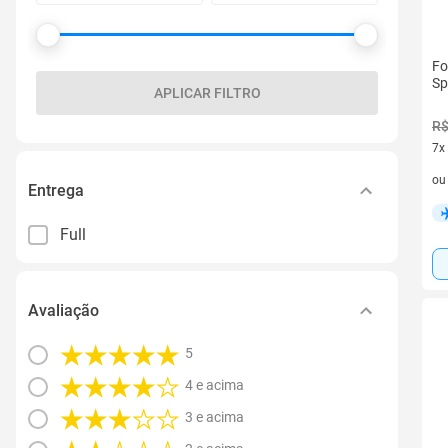
Fo
Sp
APLICAR FILTRO
R$
7x
7 v
o
Entrega
Full
Avaliação
5
4 e acima
3 e acima