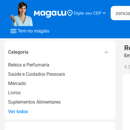
Buscar n
Digite seu CEP
Buscar
Tem no magalu
R
Categoria
Em
Beleza e Perfumaria
4.
Saúde e Cuidados Pessoais
Mercado
Livros
Suplementos Alimentares
Ver todos