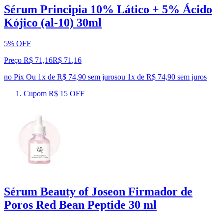
Sérum Principia 10% Lático + 5% Ácido
Kójico (al-10) 30ml
5% OFF
Preço R$ 71,16
R$
71
,
16
no Pix
Ou 1x de R$ 74,90 sem juros
ou
1
x de
R$ 74,90
sem juros
Cupom R$ 15 OFF
Sérum Beauty of Joseon Firmador de
Poros Red Bean Peptide 30 ml