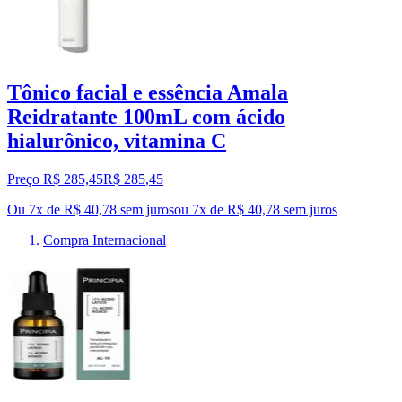
Tônico facial e essência Amala
Reidratante 100mL com ácido
hialurônico, vitamina C
Preço R$ 285,45
R$
285
,
45
Ou 7x de R$ 40,78 sem juros
ou
7
x de
R$ 40,78
sem juros
Compra Internacional