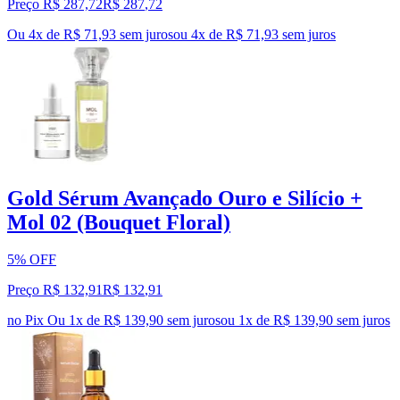
Preço R$ 287,72
R$
287
,
72
Ou 4x de R$ 71,93 sem juros
ou
4
x de
R$ 71,93
sem juros
Gold Sérum Avançado Ouro e Silício +
Mol 02 (Bouquet Floral)
5% OFF
Preço R$ 132,91
R$
132
,
91
no Pix
Ou 1x de R$ 139,90 sem juros
ou
1
x de
R$ 139,90
sem juros