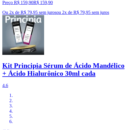
Preço R$ 159,90
R$
159
,
90
Ou 2x de R$ 79,95 sem juros
ou
2
x de
R$ 79,95
sem juros
Kit Principia Sérum de Ácido Mandélico
+ Ácido Hialurônico 30ml cada
4.6