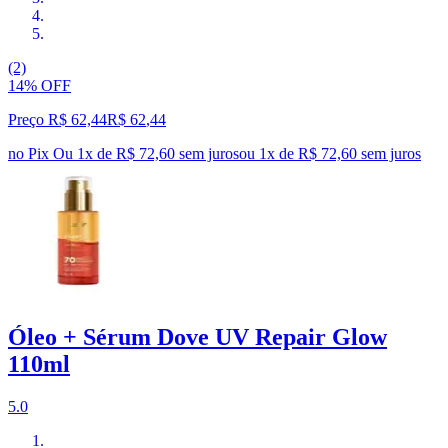
(2)
14% OFF
Preço R$ 62,44
R$
62
,
44
no Pix
Ou 1x de R$ 72,60 sem juros
ou
1
x de
R$ 72,60
sem juros
Óleo + Sérum Dove UV Repair Glow
110ml
5.0