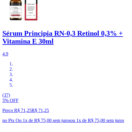
Sérum Principia RN-0,3 Retinol 0,3% +
Vitamina E 30ml
4.9
(37)
5% OFF
Preço R$ 71,25
R$
71
,
25
no Pix
Ou 1x de R$ 75,00 sem juros
ou
1
x de
R$ 75,00
sem juros