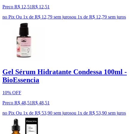
Preço R$ 12,51
R$
12
,
51
no Pix
Ou 1x de R$ 12,79 sem juros
ou
1
x de
R$ 12,79
sem juros
Gel Sérum Hidratante Condessa 100ml -
BioEssencia
10% OFF
Preço R$ 48,51
R$
48
,
51
no Pix
Ou 1x de R$ 53,90 sem juros
ou
1
x de
R$ 53,90
sem juros