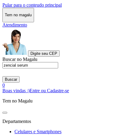
Pular para o conteudo principal
Tem no magalu
Atendimento
Digite seu CEP
Buscar no Magalu
Buscar
0
Boas vindas :)
Entre ou Cadastre-se
Tem no Magalu
Departamentos
Celulares e Smartphones