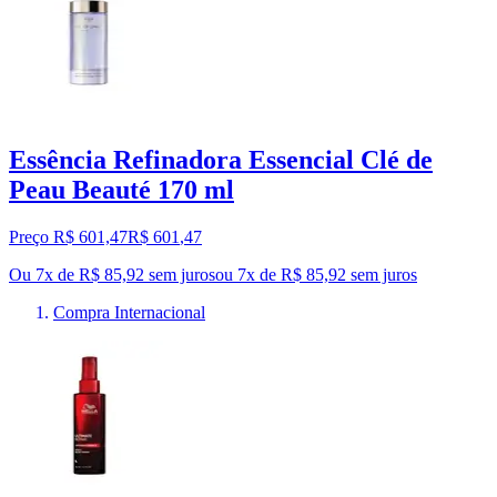
Essência Refinadora Essencial Clé de
Peau Beauté 170 ml
Preço R$ 601,47
R$
601
,
47
Ou 7x de R$ 85,92 sem juros
ou
7
x de
R$ 85,92
sem juros
Compra Internacional