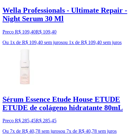
Wella Professionals - Ultimate Repair -
Night Serum 30 Ml
Preço R$ 109,40
R$
109
,
40
Ou 1x de R$ 109,40 sem juros
ou
1
x de
R$ 109,40
sem juros
Sérum Essence Etude House ETUDE
ETUDE de colágeno hidratante 80mL
Preço R$ 285,45
R$
285
,
45
Ou 7x de R$ 40,78 sem juros
ou
7
x de
R$ 40,78
sem juros