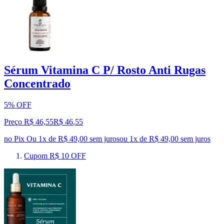
Sérum Vitamina C P/ Rosto Anti Rugas
Concentrado
5% OFF
Preço R$ 46,55
R$
46
,
55
no Pix
Ou 1x de R$ 49,00 sem juros
ou
1
x de
R$ 49,00
sem juros
Cupom R$ 10 OFF