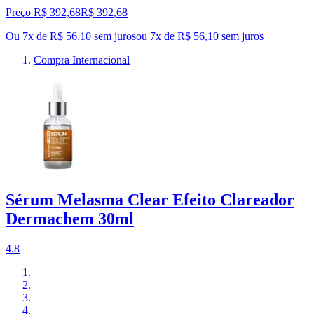
Preço R$ 392,68
R$
392
,
68
Ou 7x de R$ 56,10 sem juros
ou
7
x de
R$ 56,10
sem juros
Compra Internacional
Sérum Melasma Clear Efeito Clareador
Dermachem 30ml
4.8