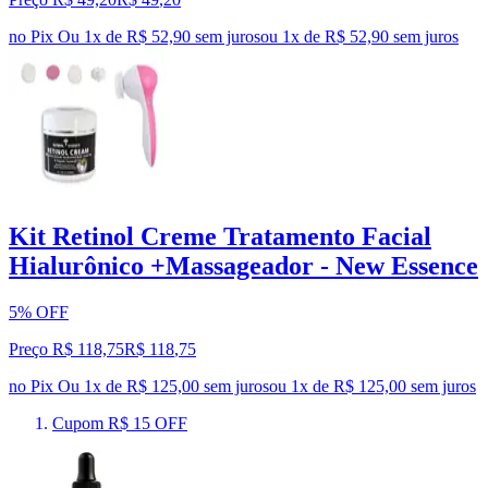
no Pix
Ou 1x de R$ 52,90 sem juros
ou
1
x de
R$ 52,90
sem juros
Kit Retinol Creme Tratamento Facial
Hialurônico +Massageador - New Essence
5% OFF
Preço R$ 118,75
R$
118
,
75
no Pix
Ou 1x de R$ 125,00 sem juros
ou
1
x de
R$ 125,00
sem juros
Cupom R$ 15 OFF