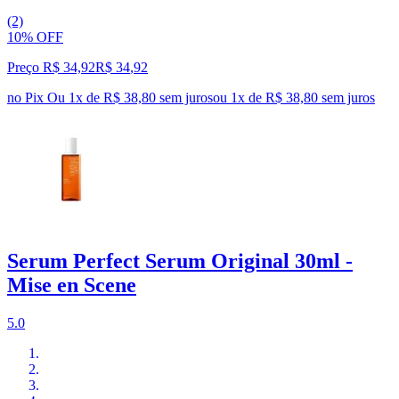
(2)
10% OFF
Preço R$ 34,92
R$
34
,
92
no Pix
Ou 1x de R$ 38,80 sem juros
ou
1
x de
R$ 38,80
sem juros
Serum Perfect Serum Original 30ml -
Mise en Scene
5.0