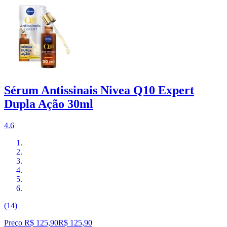
Sérum Antissinais Nivea Q10 Expert
Dupla Ação 30ml
4.6
(14)
Preço R$ 125,90
R$
125
,
90