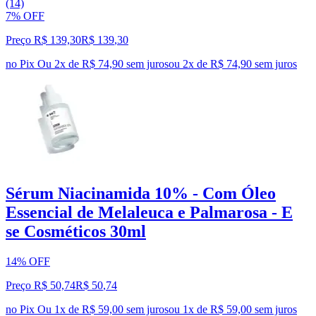
(14)
7% OFF
Preço R$ 139,30
R$
139
,
30
no Pix
Ou 2x de R$ 74,90 sem juros
ou
2
x de
R$ 74,90
sem juros
Sérum Niacinamida 10% - Com Óleo
Essencial de Melaleuca e Palmarosa - E
se Cosméticos 30ml
14% OFF
Preço R$ 50,74
R$
50
,
74
no Pix
Ou 1x de R$ 59,00 sem juros
ou
1
x de
R$ 59,00
sem juros