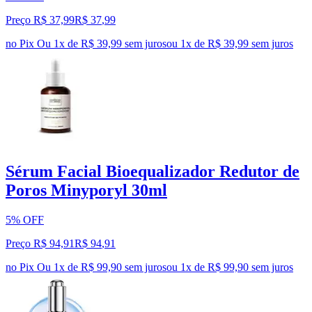
Preço R$ 37,99
R$
37
,
99
no Pix
Ou 1x de R$ 39,99 sem juros
ou
1
x de
R$ 39,99
sem juros
Sérum Facial Bioequalizador Redutor de
Poros Minyporyl 30ml
5% OFF
Preço R$ 94,91
R$
94
,
91
no Pix
Ou 1x de R$ 99,90 sem juros
ou
1
x de
R$ 99,90
sem juros