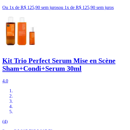
Ou 1x de R$ 125,90 sem juros
ou
1
x de
R$ 125,90
sem juros
Kit Trio Perfect Serum Mise en Scène
Sham+Condi+Serum 30ml
4.0
(4)