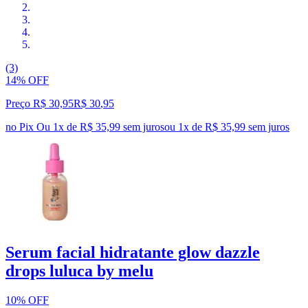
(3)
14% OFF
Preço R$ 30,95
R$
30
,
95
no Pix
Ou 1x de R$ 35,99 sem juros
ou
1
x de
R$ 35,99
sem juros
Serum facial hidratante glow dazzle
drops luluca by melu
10% OFF