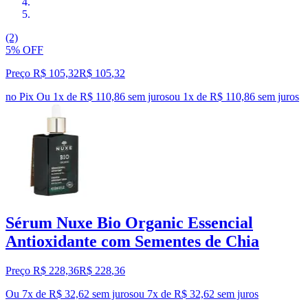
(2)
5% OFF
Preço R$ 105,32
R$
105
,
32
no Pix
Ou 1x de R$ 110,86 sem juros
ou
1
x de
R$ 110,86
sem juros
Sérum Nuxe Bio Organic Essencial
Antioxidante com Sementes de Chia
Preço R$ 228,36
R$
228
,
36
Ou 7x de R$ 32,62 sem juros
ou
7
x de
R$ 32,62
sem juros