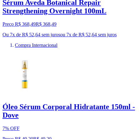
Sérum Aveda Botanical Repair
Strengthening Overnight 100mL
Preço R$ 368,49
R$
368
,
49
Ou 7x de R$ 52,64 sem juros
ou
7
x de
R$ 52,64
sem juros
Compra Internacional
Óleo Sérum Corporal Hidratante 150ml -
Dove
7% OFF
Preço R$ 49,20
R$
49
,
20