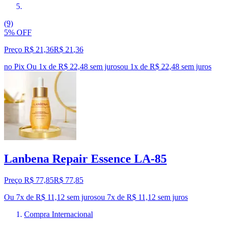
(9)
5% OFF
Preço R$ 21,36
R$
21
,
36
no Pix
Ou 1x de R$ 22,48 sem juros
ou
1
x de
R$ 22,48
sem juros
Lanbena Repair Essence LA-85
Preço R$ 77,85
R$
77
,
85
Ou 7x de R$ 11,12 sem juros
ou
7
x de
R$ 11,12
sem juros
Compra Internacional