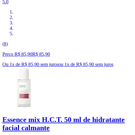
5.0
(8)
Preço R$ 85,90
R$
85
,
90
Ou 1x de R$ 85,90 sem juros
ou
1
x de
R$ 85,90
sem juros
Essence mix H.C.T. 50 ml de hidratante
facial calmante