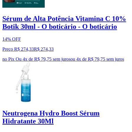
Sérum de Alta Potência Vitamina C 10%
Botik 30ml - O boticário - O boticário
14% OFF
Preço R$ 274,33
R$
274
,
33
no Pix
Ou 4x de R$ 79,75 sem juros
ou
4
x de
R$ 79,75
sem juros
Neutrogena Hydro Boost Sérum
Hidratante 30Ml