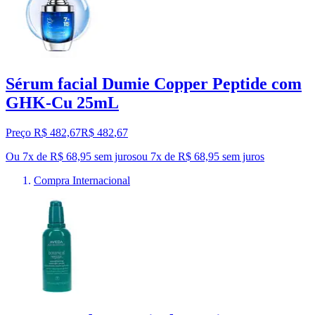
Sérum facial Dumie Copper Peptide com
GHK-Cu 25mL
Preço R$ 482,67
R$
482
,
67
Ou 7x de R$ 68,95 sem juros
ou
7
x de
R$ 68,95
sem juros
Compra Internacional