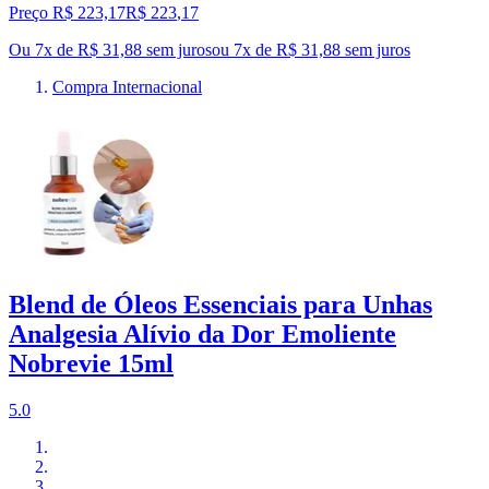
Preço R$ 223,17
R$
223
,
17
Ou 7x de R$ 31,88 sem juros
ou
7
x de
R$ 31,88
sem juros
Compra Internacional
Blend de Óleos Essenciais para Unhas
Analgesia Alívio da Dor Emoliente
Nobrevie 15ml
5.0