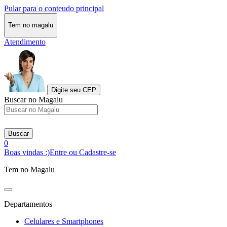
Pular para o conteudo principal
Tem no magalu
Atendimento
Digite seu CEP
Buscar no Magalu
Buscar
0
Boas vindas :)
Entre ou Cadastre-se
Tem no Magalu
Departamentos
Celulares e Smartphones