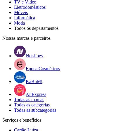
TV e Vídeo
Eletrodomésticos
Móveis
Informática
Moda
Todos os departamentos
Nossas marcas e parceiros
Netshoes
Epoca Cosméticos
KaBuM!
AliExpress
Todas as marcas
Todas as categorias
Todas as subcategorias
Serviços e benefícios
Cartão Luiza