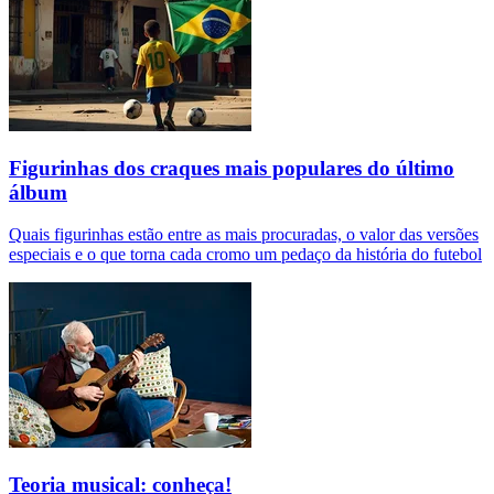
Figurinhas dos craques mais populares do último
álbum
Quais figurinhas estão entre as mais procuradas, o valor das versões
especiais e o que torna cada cromo um pedaço da história do futebol
Teoria musical: conheça!