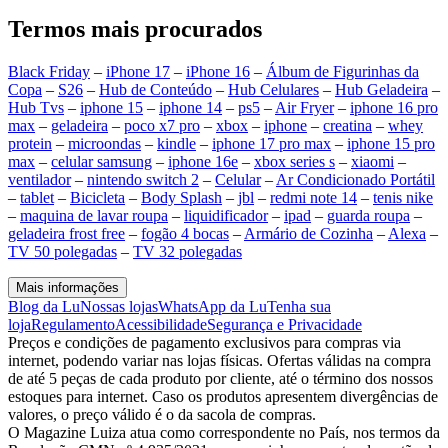
Termos mais procurados
Black Friday
–
iPhone 17
–
iPhone 16
–
Álbum de Figurinhas da
Copa
–
S26
–
Hub de Conteúdo
–
Hub Celulares
–
Hub Geladeira
–
Hub Tvs
–
iphone 15
–
iphone 14
–
ps5
–
Air Fryer
–
iphone 16 pro
max
–
geladeira
–
poco x7 pro
–
xbox
–
iphone
–
creatina
–
whey
protein
–
microondas
–
kindle
–
iphone 17 pro max
–
iphone 15 pro
max
–
celular samsung
–
iphone 16e
–
xbox series s
–
xiaomi
–
ventilador
–
nintendo switch 2
–
Celular
–
Ar Condicionado Portátil
–
tablet
–
Bicicleta
–
Body Splash
–
jbl
–
redmi note 14
–
tenis nike
–
maquina de lavar roupa
–
liquidificador
–
ipad
–
guarda roupa
–
geladeira frost free
–
fogão 4 bocas
–
Armário de Cozinha
–
Alexa
–
TV 50 polegadas
–
TV 32 polegadas
Mais informações
Blog da Lu
Nossas lojas
WhatsApp da Lu
Tenha sua
loja
Regulamento
Acessibilidade
Segurança e Privacidade
Preços e condições de pagamento exclusivos para compras via
internet, podendo variar nas lojas físicas. Ofertas válidas na compra
de até 5 peças de cada produto por cliente, até o término dos nossos
estoques para internet. Caso os produtos apresentem divergências de
valores, o preço válido é o da sacola de compras.
O Magazine Luiza atua como correspondente no País, nos termos da