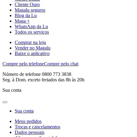
Cliente Ouro
Magalu seguros
Blog da Lu
Maga +
WhatsApp da Lu
Todos os serviços
Comprar na loja
Vender no Magalu
Baixe o aplicativo
Compre pelo telefone
Compre pelo chat
Número de telefone 0800 773 3838
Seg. à Dom. exceto feriados das 8h às 20h
Sua conta
Sua conta
Meus pedidos
Trocas e cancelamentos
Dados pessoais