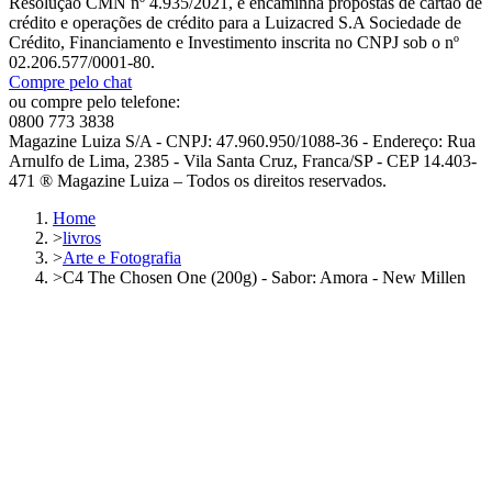
Resolução CMN nº 4.935/2021, e encaminha propostas de cartão de
crédito e operações de crédito para a Luizacred S.A Sociedade de
Crédito, Financiamento e Investimento inscrita no CNPJ sob o nº
02.206.577/0001-80.
Compre pelo chat
ou compre pelo telefone:
0800 773 3838
Magazine Luiza S/A - CNPJ: 47.960.950/1088-36 - Endereço: Rua
Arnulfo de Lima, 2385 - Vila Santa Cruz, Franca/SP - CEP 14.403-
471 ® Magazine Luiza – Todos os direitos reservados.
Home
>
livros
>
Arte e Fotografia
>
C4 The Chosen One (200g) - Sabor: Amora - New Millen