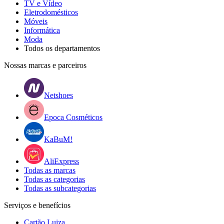
TV e Vídeo
Eletrodomésticos
Móveis
Informática
Moda
Todos os departamentos
Nossas marcas e parceiros
Netshoes
Epoca Cosméticos
KaBuM!
AliExpress
Todas as marcas
Todas as categorias
Todas as subcategorias
Serviços e benefícios
Cartão Luiza