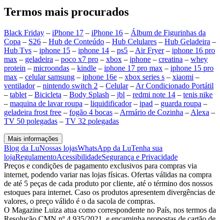
Termos mais procurados
Black Friday
–
iPhone 17
–
iPhone 16
–
Álbum de Figurinhas da
Copa
–
S26
–
Hub de Conteúdo
–
Hub Celulares
–
Hub Geladeira
–
Hub Tvs
–
iphone 15
–
iphone 14
–
ps5
–
Air Fryer
–
iphone 16 pro
max
–
geladeira
–
poco x7 pro
–
xbox
–
iphone
–
creatina
–
whey
protein
–
microondas
–
kindle
–
iphone 17 pro max
–
iphone 15 pro
max
–
celular samsung
–
iphone 16e
–
xbox series s
–
xiaomi
–
ventilador
–
nintendo switch 2
–
Celular
–
Ar Condicionado Portátil
–
tablet
–
Bicicleta
–
Body Splash
–
jbl
–
redmi note 14
–
tenis nike
–
maquina de lavar roupa
–
liquidificador
–
ipad
–
guarda roupa
–
geladeira frost free
–
fogão 4 bocas
–
Armário de Cozinha
–
Alexa
–
TV 50 polegadas
–
TV 32 polegadas
Mais informações
Blog da Lu
Nossas lojas
WhatsApp da Lu
Tenha sua
loja
Regulamento
Acessibilidade
Segurança e Privacidade
Preços e condições de pagamento exclusivos para compras via
internet, podendo variar nas lojas físicas. Ofertas válidas na compra
de até 5 peças de cada produto por cliente, até o término dos nossos
estoques para internet. Caso os produtos apresentem divergências de
valores, o preço válido é o da sacola de compras.
O Magazine Luiza atua como correspondente no País, nos termos da
Resolução CMN nº 4.935/2021, e encaminha propostas de cartão de