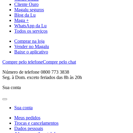
Cliente Ouro
Magalu seguros
Blog da Lu
Maga +
WhatsApp da Lu
Todos os serviços
Comprar na loja
Vender no Magalu
Baixe o aplicativo
Compre pelo telefone
Compre pelo chat
Número de telefone 0800 773 3838
Seg. à Dom. exceto feriados das 8h às 20h
Sua conta
Sua conta
Meus pedidos
Trocas e cancelamentos
Dados pessoais