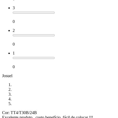
3
0
2
0
1
0
Josuel
Cor: TT4/T30B/24B
Excelente produto , custo benefício, fácil de colocar !!!