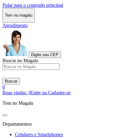
Pular para o conteudo principal
Tem no magalu
Atendimento
Digite seu CEP
Buscar no Magalu
Buscar
0
Boas vindas :)
Entre ou Cadastre-se
Tem no Magalu
Departamentos
Celulares e Smartphones