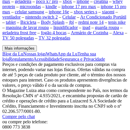
max
–
geladeira
–
poco x7 pro
–
xbox
–
iphone
–
creatina
–
whey
protein
–
microondas
–
kindle
–
iphone 17 pro max
–
iphone 15 pro
max
–
celular samsung
–
iphone 16e
–
xbox series s
–
xiaomi
–
ventilador
–
nintendo switch 2
–
Celular
–
Ar Condicionado Portátil
–
tablet
–
Bicicleta
–
Body Splash
–
jbl
–
redmi note 14
–
tenis nike
–
maquina de lavar roupa
–
liquidificador
–
ipad
–
guarda roupa
–
geladeira frost free
–
fogão 4 bocas
–
Armário de Cozinha
–
Alexa
–
TV 50 polegadas
–
TV 32 polegadas
Mais informações
Blog da Lu
Nossas lojas
WhatsApp da Lu
Tenha sua
loja
Regulamento
Acessibilidade
Segurança e Privacidade
Preços e condições de pagamento exclusivos para compras via
internet, podendo variar nas lojas físicas. Ofertas válidas na compra
de até 5 peças de cada produto por cliente, até o término dos nossos
estoques para internet. Caso os produtos apresentem divergências de
valores, o preço válido é o da sacola de compras.
O Magazine Luiza atua como correspondente no País, nos termos da
Resolução CMN nº 4.935/2021, e encaminha propostas de cartão de
crédito e operações de crédito para a Luizacred S.A Sociedade de
Crédito, Financiamento e Investimento inscrita no CNPJ sob o nº
02.206.577/0001-80.
Compre pelo chat
ou compre pelo telefone:
0800 773 3838