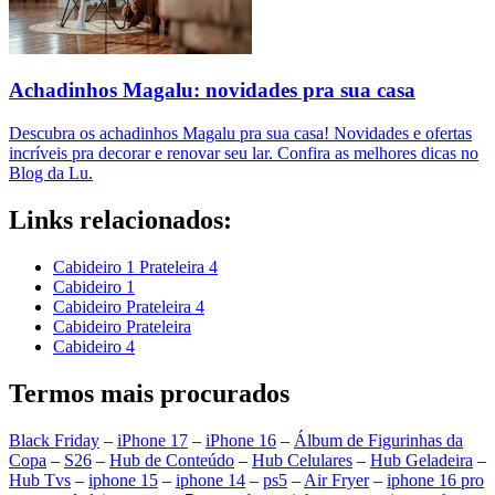
Achadinhos Magalu: novidades pra sua casa
Descubra os achadinhos Magalu pra sua casa! Novidades e ofertas
incríveis pra decorar e renovar seu lar. Confira as melhores dicas no
Blog da Lu.
Links relacionados:
Cabideiro 1 Prateleira 4
Cabideiro 1
Cabideiro Prateleira 4
Cabideiro Prateleira
Cabideiro 4
Termos mais procurados
Black Friday
–
iPhone 17
–
iPhone 16
–
Álbum de Figurinhas da
Copa
–
S26
–
Hub de Conteúdo
–
Hub Celulares
–
Hub Geladeira
–
Hub Tvs
–
iphone 15
–
iphone 14
–
ps5
–
Air Fryer
–
iphone 16 pro