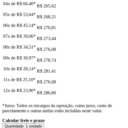
04x de
R$ 66,40
*
R$ 265,62
05x de
R$ 53,64
*
R$ 268,21
06x de
R$ 45,14
*
R$ 270,81
07x de
R$ 39,06
*
R$ 273,44
08x de
R$ 34,51
*
R$ 276,08
09x de
R$ 30,97
*
R$ 278,74
10x de
R$ 28,14
*
R$ 281,41
11x de
R$ 25,10
*
R$ 276,08
12x de
R$ 23,90
*
R$ 286,80
*Juros: Todos os encargos da operação, como juros, custo de
parcelamento e outras tarifas estão incluídas neste valor.
Calcular frete e prazo
Quantidade:
1 unidade