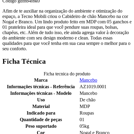
Código
gdfhb4f8k0
Afim de te auxiliar na organização do ambiente e otimização do
espaço, a Tecno Mobili criou o Cabideiro de chão Mancebo na cor
Nogal e Branco. Um lindo produto feito em MDP com 05 ganchos e
01 prateleira ideal para que você pendure suas roupas, bolsas,
chapéus, etc. Além de tudo isso, ele ainda agrega valor à decoração
do ambiente com seu design moderno e clean. Todas essas
qualidades para que você tenha em sua casa sempre o melhor para o
seu conforto.
Ficha Técnica
Ficha tecnica do produto
Marca
Mancebo
Informações técnicas - Referência
AZ1019.0001
Informações técnicas - Modelo
Mancebo
Uso
De chão
Material
MDP
Indicado para
Roupas
Quantidade de peças
01
Peso suportado
05kg
Cor
Nogal e Branco