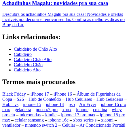
Achadinhos Magalu: novidades pra sua casa
Descubra os achadinhos Magalu pra sua casa! Novidades e ofertas
incríveis pra decorar e renovar seu lar. Confira as melhores dicas no
Blog da Lu.
Links relacionados:
Cabideiro de Chão Alto
Cabideiro
Cabideiro Chão Alto
Cabideiro Chão
Cabideiro Alto
Termos mais procurados
Black Friday
–
iPhone 17
–
iPhone 16
–
Álbum de Figurinhas da
Copa
–
S26
–
Hub de Conteúdo
–
Hub Celulares
–
Hub Geladeira
–
Hub Tvs
–
iphone 15
–
iphone 14
–
ps5
–
Air Fryer
–
iphone 16 pro
max
–
geladeira
–
poco x7 pro
–
xbox
–
iphone
–
creatina
–
whey
protein
–
microondas
–
kindle
–
iphone 17 pro max
–
iphone 15 pro
max
–
celular samsung
–
iphone 16e
–
xbox series s
–
xiaomi
–
ventilador
–
nintendo switch 2
–
Celular
–
Ar Condicionado Portátil