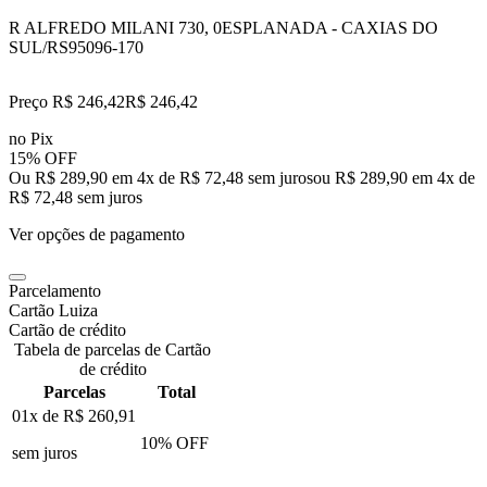
R ALFREDO MILANI 730, 0
ESPLANADA - CAXIAS DO
SUL/RS
95096-170
Preço R$ 246,42
R$
246
,
42
no Pix
15% OFF
Ou R$ 289,90 em 4x de R$ 72,48 sem juros
ou
R$ 289,90
em
4
x de
R$ 72,48
sem juros
Ver opções de pagamento
Parcelamento
Cartão Luiza
Cartão de crédito
Tabela de parcelas de Cartão
de crédito
Parcelas
Total
01x de
R$ 260,91
10
% OFF
sem juros