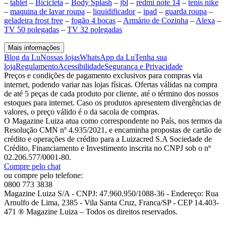
–
tablet
–
Bicicleta
–
Body Splash
–
jbl
–
redmi note 14
–
tenis nike
–
maquina de lavar roupa
–
liquidificador
–
ipad
–
guarda roupa
–
geladeira frost free
–
fogão 4 bocas
–
Armário de Cozinha
–
Alexa
–
TV 50 polegadas
–
TV 32 polegadas
Mais informações
Blog da Lu
Nossas lojas
WhatsApp da Lu
Tenha sua
loja
Regulamento
Acessibilidade
Segurança e Privacidade
Preços e condições de pagamento exclusivos para compras via
internet, podendo variar nas lojas físicas. Ofertas válidas na compra
de até 5 peças de cada produto por cliente, até o término dos nossos
estoques para internet. Caso os produtos apresentem divergências de
valores, o preço válido é o da sacola de compras.
O Magazine Luiza atua como correspondente no País, nos termos da
Resolução CMN nº 4.935/2021, e encaminha propostas de cartão de
crédito e operações de crédito para a Luizacred S.A Sociedade de
Crédito, Financiamento e Investimento inscrita no CNPJ sob o nº
02.206.577/0001-80.
Compre pelo chat
ou compre pelo telefone:
0800 773 3838
Magazine Luiza S/A - CNPJ: 47.960.950/1088-36 - Endereço: Rua
Arnulfo de Lima, 2385 - Vila Santa Cruz, Franca/SP - CEP 14.403-
471 ® Magazine Luiza – Todos os direitos reservados.