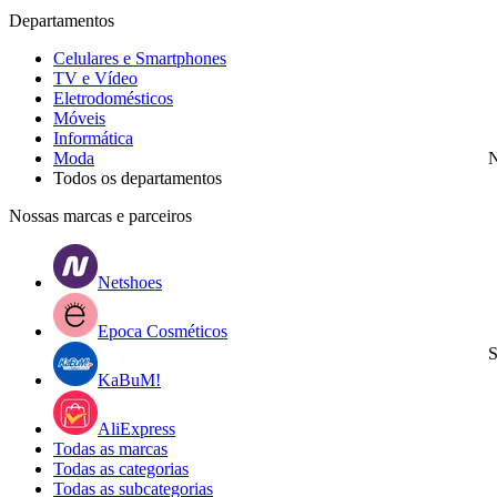
Departamentos
Celulares e Smartphones
TV e Vídeo
Eletrodomésticos
Móveis
Informática
Moda
N
Todos os departamentos
Nossas marcas e parceiros
Netshoes
Epoca Cosméticos
S
KaBuM!
AliExpress
Todas as marcas
Todas as categorias
Todas as subcategorias