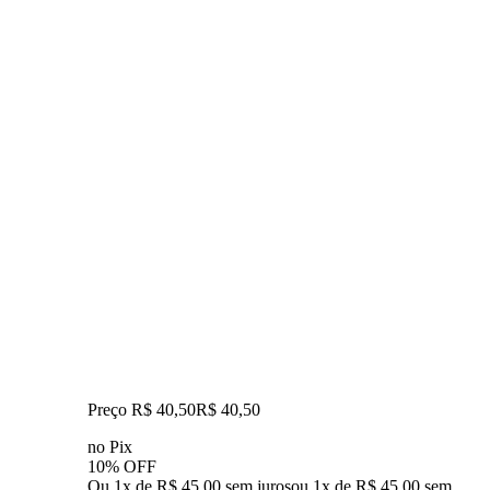
Preço R$ 40,50
R$
40
,
50
no Pix
10% OFF
Ou 1x de R$ 45,00 sem juros
ou
1
x de
R$ 45,00
sem