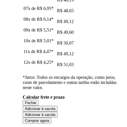
07x de
R$ 6,95
*
R$ 48,65
08x de
R$ 6,14
*
R$ 49,12
09x de
R$ 5,51
*
R$ 49,60
10x de
R$ 5,01
*
R$ 50,07
11x de
R$ 4,47
*
R$ 49,12
12x de
R$ 4,25
*
R$ 51,03
*Juros: Todos os encargos da operação, como juros,
custo de parcelamento e outras tarifas estão incluídas
neste valor.
Calcular frete e prazo
Fechar
Adicionar à sacola
Adicionar à sacola
Comprar agora