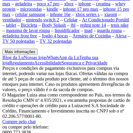
max
–
geladeira
–
poco x7 pro
–
xbox
–
iphone
–
creatina
–
whey
protein
–
microondas
–
kindle
–
iphone 17 pro max
–
iphone 15 pro
max
–
celular samsung
–
iphone 16e
–
xbox series s
–
xiaomi
–
ventilador
–
nintendo switch 2
–
Celular
–
Ar Condicionado Portátil
–
tablet
–
Bicicleta
–
Body Splash
–
jbl
–
redmi note 14
–
tenis nike
–
maquina de lavar roupa
–
liquidificador
–
ipad
–
guarda roupa
–
geladeira frost free
–
fogão 4 bocas
–
Armário de Cozinha
–
Alexa
–
TV 50 polegadas
–
TV 32 polegadas
Mais informações
Blog da Lu
Nossas lojas
WhatsApp da Lu
Tenha sua
loja
Regulamento
Acessibilidade
Segurança e Privacidade
Preços e condições de pagamento exclusivos para compras via
internet, podendo variar nas lojas físicas. Ofertas válidas na compra
de até 5 peças de cada produto por cliente, até o término dos nossos
estoques para internet. Caso os produtos apresentem divergências de
valores, o preço válido é o da sacola de compras.
O Magazine Luiza atua como correspondente no País, nos termos da
Resolução CMN nº 4.935/2021, e encaminha propostas de cartão de
crédito e operações de crédito para a Luizacred S.A Sociedade de
Crédito, Financiamento e Investimento inscrita no CNPJ sob o nº
02.206.577/0001-80.
Compre pelo chat
ou compre pelo telefone:
0800 773 3838