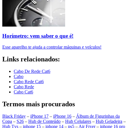
Horímetro: vem saber o que é!
Esse aparelho te ajuda a controlar máquinas e veículos!
Links relacionados:
Cabo De Rede Cat6
Cabo
Cabo Rede Cat6
Cabo Rede
Cabo Cat6
Termos mais procurados
Black Friday
–
iPhone 17
–
iPhone 16
–
Álbum de Figurinhas da
Copa
–
S26
–
Hub de Conteúdo
–
Hub Celulares
–
Hub Geladeira
–
Hub Tvs
–
iphone 15
–
iphone 14
–
ps5
–
Air Fryer
–
iphone 16 pro