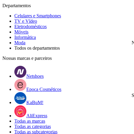
Departamentos
Celulares e Smartphones
TV e Vídeo
Eletrodomésticos
Móveis
Informática
Moda
N
Todos os departamentos
Nossas marcas e parceiros
Netshoes
Epoca Cosméticos
S
KaBuM!
AliExpress
Todas as marcas
Todas as categorias
Todas as subcategorias