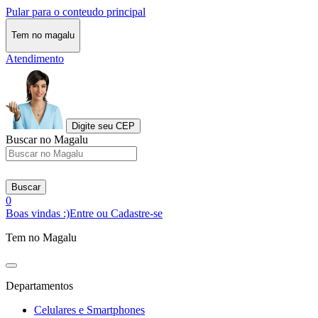
Pular para o conteudo principal
Tem no magalu
Atendimento
Digite seu CEP
Buscar no Magalu
Buscar
0
Boas vindas :)
Entre ou Cadastre-se
Tem no Magalu
Departamentos
Celulares e Smartphones