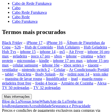
Cabo de Rede Furukawa
Cabo
Cabo Rede Furukawa
Cabo Rede
Cabo Furukawa
Termos mais procurados
Black Friday
–
iPhone 17
–
iPhone 16
–
Álbum de Figurinhas da
Copa
–
S26
–
Hub de Conteúdo
–
Hub Celulares
–
Hub Geladeira
–
Hub Tvs
–
iphone 15
–
iphone 14
–
ps5
–
Air Fryer
–
iphone 16 pro
max
–
geladeira
–
poco x7 pro
–
xbox
–
iphone
–
creatina
–
whey
protein
–
microondas
–
kindle
–
iphone 17 pro max
–
iphone 15 pro
max
–
celular samsung
–
iphone 16e
–
xbox series s
–
xiaomi
–
ventilador
–
nintendo switch 2
–
Celular
–
Ar Condicionado Portátil
–
tablet
–
Bicicleta
–
Body Splash
–
jbl
–
redmi note 14
–
tenis nike
–
maquina de lavar roupa
–
liquidificador
–
ipad
–
guarda roupa
–
geladeira frost free
–
fogão 4 bocas
–
Armário de Cozinha
–
Alexa
–
TV 50 polegadas
–
TV 32 polegadas
Mais informações
Blog da Lu
Nossas lojas
WhatsApp da Lu
Tenha sua
loja
Regulamento
Acessibilidade
Segurança e Privacidade
Preços e condições de pagamento exclusivos para compras via