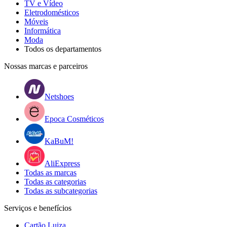
TV e Vídeo
Eletrodomésticos
Móveis
Informática
Moda
Todos os departamentos
Nossas marcas e parceiros
Netshoes
Epoca Cosméticos
KaBuM!
AliExpress
Todas as marcas
Todas as categorias
Todas as subcategorias
Serviços e benefícios
Cartão Luiza