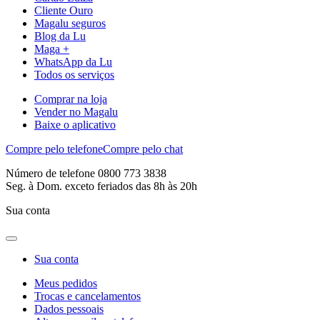
Cliente Ouro
Magalu seguros
Blog da Lu
Maga +
WhatsApp da Lu
Todos os serviços
Comprar na loja
Vender no Magalu
Baixe o aplicativo
Compre pelo telefone
Compre pelo chat
Número de telefone 0800 773 3838
Seg. à Dom. exceto feriados das 8h às 20h
Sua conta
Sua conta
Meus pedidos
Trocas e cancelamentos
Dados pessoais