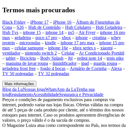
Termos mais procurados
Black Friday
–
iPhone 17
–
iPhone 16
–
Álbum de Figurinhas da
Copa
–
S26
–
Hub de Conteúdo
–
Hub Celulares
–
Hub Geladeira
–
Hub Tvs
–
iphone 15
–
iphone 14
–
ps5
–
Air Fryer
–
iphone 16 pro
max
–
geladeira
–
poco x7 pro
–
xbox
–
iphone
–
creatina
–
whey
protein
–
microondas
–
kindle
–
iphone 17 pro max
–
iphone 15 pro
max
–
celular samsung
–
iphone 16e
–
xbox series s
–
xiaomi
–
ventilador
–
nintendo switch 2
–
Celular
–
Ar Condicionado Portátil
–
tablet
–
Bicicleta
–
Body Splash
–
jbl
–
redmi note 14
–
tenis nike
–
maquina de lavar roupa
–
liquidificador
–
ipad
–
guarda roupa
–
geladeira frost free
–
fogão 4 bocas
–
Armário de Cozinha
–
Alexa
–
TV 50 polegadas
–
TV 32 polegadas
Mais informações
Blog da Lu
Nossas lojas
WhatsApp da Lu
Tenha sua
loja
Regulamento
Acessibilidade
Segurança e Privacidade
Preços e condições de pagamento exclusivos para compras via
internet, podendo variar nas lojas físicas. Ofertas válidas na compra
de até 5 peças de cada produto por cliente, até o término dos nossos
estoques para internet. Caso os produtos apresentem divergências de
valores, o preço válido é o da sacola de compras.
O Magazine Luiza atua como correspondente no País, nos termos da