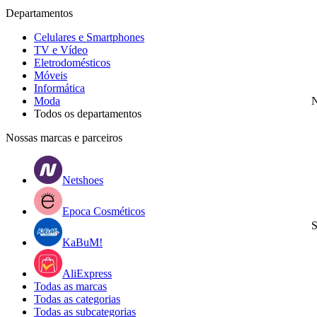
Departamentos
Celulares e Smartphones
TV e Vídeo
Eletrodomésticos
Móveis
Informática
Moda
N
Todos os departamentos
Nossas marcas e parceiros
Netshoes
Epoca Cosméticos
S
KaBuM!
AliExpress
Todas as marcas
Todas as categorias
Todas as subcategorias