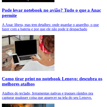
Pode levar notebook no avião? Tudo o que a Anac
permite
A Anac libera, mas tem detalhes: onde guardar o aparelho, o que
fazer com a bateria e por que ele não pode ir despachado
Como tirar print no notebook Lenovo: descubra os
melhores atalhos
Atalhos do teclado, ferramentas nativas e truques rápidos pra
capturar qualquer coisa que aparecer na tela do seu Lenovo.