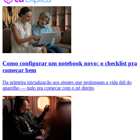
Como configurar um notebook novo: o checklist pra
começar bem
Da primeira inicialização aos ajustes que prolongam a vida útil do
aparelho — tudo pra começar com o pé direito