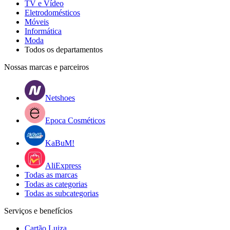
TV e Vídeo
Eletrodomésticos
Móveis
Informática
Moda
Todos os departamentos
Nossas marcas e parceiros
Netshoes
Epoca Cosméticos
KaBuM!
AliExpress
Todas as marcas
Todas as categorias
Todas as subcategorias
Serviços e benefícios
Cartão Luiza