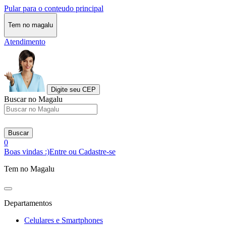
Pular para o conteudo principal
Tem no magalu
Atendimento
Digite seu CEP
Buscar no Magalu
Buscar
0
Boas vindas :)
Entre ou Cadastre-se
Tem no Magalu
Departamentos
Celulares e Smartphones