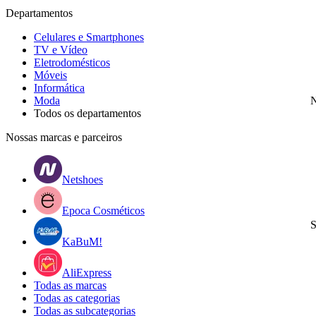
Departamentos
Celulares e Smartphones
TV e Vídeo
Eletrodomésticos
Móveis
Informática
Moda
N
Todos os departamentos
Nossas marcas e parceiros
Netshoes
Epoca Cosméticos
S
KaBuM!
AliExpress
Todas as marcas
Todas as categorias
Todas as subcategorias