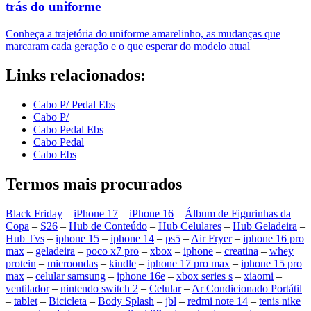
trás do uniforme
Conheça a trajetória do uniforme amarelinho, as mudanças que
marcaram cada geração e o que esperar do modelo atual
Links relacionados:
Cabo P/ Pedal Ebs
Cabo P/
Cabo Pedal Ebs
Cabo Pedal
Cabo Ebs
Termos mais procurados
Black Friday
–
iPhone 17
–
iPhone 16
–
Álbum de Figurinhas da
Copa
–
S26
–
Hub de Conteúdo
–
Hub Celulares
–
Hub Geladeira
–
Hub Tvs
–
iphone 15
–
iphone 14
–
ps5
–
Air Fryer
–
iphone 16 pro
max
–
geladeira
–
poco x7 pro
–
xbox
–
iphone
–
creatina
–
whey
protein
–
microondas
–
kindle
–
iphone 17 pro max
–
iphone 15 pro
max
–
celular samsung
–
iphone 16e
–
xbox series s
–
xiaomi
–
ventilador
–
nintendo switch 2
–
Celular
–
Ar Condicionado Portátil
–
tablet
–
Bicicleta
–
Body Splash
–
jbl
–
redmi note 14
–
tenis nike