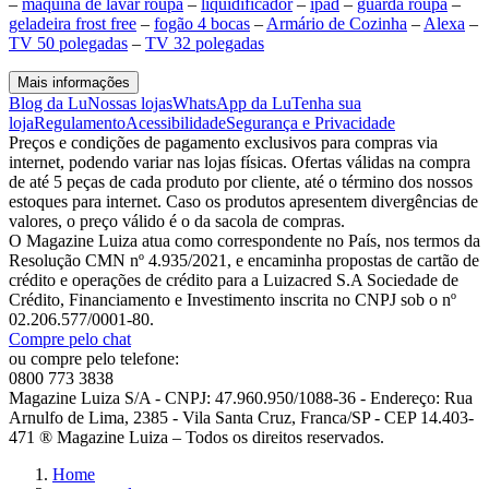
–
maquina de lavar roupa
–
liquidificador
–
ipad
–
guarda roupa
–
geladeira frost free
–
fogão 4 bocas
–
Armário de Cozinha
–
Alexa
–
TV 50 polegadas
–
TV 32 polegadas
Mais informações
Blog da Lu
Nossas lojas
WhatsApp da Lu
Tenha sua
loja
Regulamento
Acessibilidade
Segurança e Privacidade
Preços e condições de pagamento exclusivos para compras via
internet, podendo variar nas lojas físicas. Ofertas válidas na compra
de até 5 peças de cada produto por cliente, até o término dos nossos
estoques para internet. Caso os produtos apresentem divergências de
valores, o preço válido é o da sacola de compras.
O Magazine Luiza atua como correspondente no País, nos termos da
Resolução CMN nº 4.935/2021, e encaminha propostas de cartão de
crédito e operações de crédito para a Luizacred S.A Sociedade de
Crédito, Financiamento e Investimento inscrita no CNPJ sob o nº
02.206.577/0001-80.
Compre pelo chat
ou compre pelo telefone:
0800 773 3838
Magazine Luiza S/A - CNPJ: 47.960.950/1088-36 - Endereço: Rua
Arnulfo de Lima, 2385 - Vila Santa Cruz, Franca/SP - CEP 14.403-
471 ® Magazine Luiza – Todos os direitos reservados.
Home