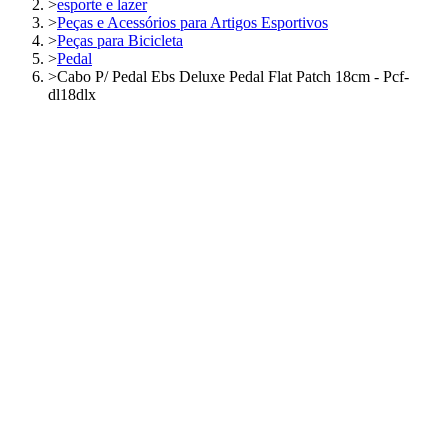
>
esporte e lazer
>
Peças e Acessórios para Artigos Esportivos
>
Peças para Bicicleta
>
Pedal
>
Cabo P/ Pedal Ebs Deluxe Pedal Flat Patch 18cm - Pcf-
dl18dlx