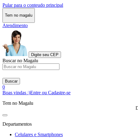
Pular para o conteudo principal
Tem no magalu
Atendimento
Digite seu CEP
Buscar no Magalu
Buscar
0
Boas vindas :)
Entre ou Cadastre-se
Tem no Magalu
D
Departamentos
Celulares e Smartphones