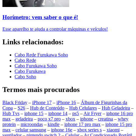
Horímetro: vem saber o que é!
Esse aparelho te ajuda a controlar máquinas e veículos!
Links relacionados:
Cabo Rede Furukawa Soho
Cabo Rede
Cabo Furukawa Soho
Cabo Furukawa
Cabo Soho
Termos mais procurados
Black Friday
–
iPhone 17
–
iPhone 16
–
Álbum de Figurinhas da
Copa
–
S26
–
Hub de Conteúdo
–
Hub Celulares
–
Hub Geladeira
–
Hub Tvs
–
iphone 15
–
iphone 14
–
ps5
–
Air Fryer
–
iphone 16 pro
max
–
geladeira
–
poco x7 pro
–
xbox
–
iphone
–
creatina
–
whey
protein
–
microondas
–
kindle
–
iphone 17 pro max
–
iphone 15 pro
max
–
celular samsung
–
iphone 16e
–
xbox series s
–
xiaomi
–
ventilador
–
nintendo switch 2
–
Celular
–
Ar Condicionado Portátil