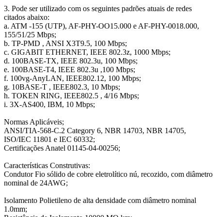
3. Pode ser utilizado com os seguintes padrões atuais de redes
citados abaixo:
a. ATM -155 (UTP), AF-PHY-OO15.000 e AF-PHY-0018.000,
155/51/25 Mbps;
b. TP-PMD , ANSI X3T9.5, 100 Mbps;
c. GIGABIT ETHERNET, IEEE 802.3z, 1000 Mbps;
d. 100BASE-TX, IEEE 802.3u, 100 Mbps;
e. 100BASE-T4, IEEE 802.3u ,100 Mbps;
f. 100vg-AnyLAN, IEEE802.12, 100 Mbps;
g. 10BASE-T , IEEE802.3, 10 Mbps;
h. TOKEN RING, IEEE802.5 , 4/16 Mbps;
i. 3X-AS400, IBM, 10 Mbps;
Normas Aplicáveis;
ANSI/TIA-568-C.2 Category 6, NBR 14703, NBR 14705,
ISO/IEC 11801 e IEC 60332;
Certificações Anatel 01145-04-00256;
Características Construtivas:
Condutor Fio sólido de cobre eletrolítico nú, recozido, com diâmetro
nominal de 24AWG;
Isolamento Polietileno de alta densidade com diâmetro nominal
1.0mm;