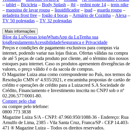
–
tablet
–
Bicicleta
–
Body Splash
–
jbl
–
redmi note 14
–
tenis nike
–
maquina de lavar roupa
–
liquidificador
–
ipad
–
guarda roupa
–
geladeira frost free
–
fogão 4 bocas
–
Armário de Cozinha
–
Alexa
–
TV 50 polegadas
–
TV 32 polegadas
Mais informações
Blog da Lu
Nossas lojas
WhatsApp da Lu
Tenha sua
loja
Regulamento
Acessibilidade
Segurança e Privacidade
Preços e condições de pagamento exclusivos para compras via
internet, podendo variar nas lojas físicas. Ofertas válidas na compra
de até 5 peças de cada produto por cliente, até o término dos nossos
estoques para internet. Caso os produtos apresentem divergências de
valores, o preço válido é o da sacola de compras.
O Magazine Luiza atua como correspondente no País, nos termos da
Resolução CMN nº 4.935/2021, e encaminha propostas de cartão de
crédito e operações de crédito para a Luizacred S.A Sociedade de
Crédito, Financiamento e Investimento inscrita no CNPJ sob o nº
02.206.577/0001-80.
Compre pelo chat
ou compre pelo telefone:
0800 773 3838
Magazine Luiza S/A - CNPJ: 47.960.950/1088-36 - Endereço: Rua
Arnulfo de Lima, 2385 - Vila Santa Cruz, Franca/SP - CEP 14.403-
471 ® Magazine Luiza – Todos os direitos reservados.