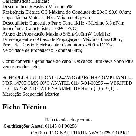
Características Elétricas:
Desequilíbrio Resistivo Máximo 5%;
Resistência Elétrica CC Máxima do Condutor de 20oC 93,8 O/km;
Capacitância Mutua 1kHz - Máximo 56 pF/m;
Desequilíbrio Capacitivo Par x Terra 1kHz - Máximo 3,3 pF/m;
Impedância Característica 100±15% O;
Atraso de Propagação Máximo 545ns/100m @ 10MHz;
Diferença entre o Atraso de Propagação - Máximo 45ns/100m;
Prova de Tensão Elétrica entre Condutores 2500 VDC/3s;
Velocidade de Propagação Nominal 68%;
Como conferir a genuidade do cabo? Os cabos Furukawa Soho Plus
vem gravados nele:
SOHOPLUS U/UTP CAT 6 24AWGx4P ROHS COMPLIANT ---
NBR 14705 CMX 60°C ANATEL 01145-04-00256 --- VERIFIED
TO TIA-568.2-D CAT 6 YAAMMDDHHmm {1}m *{1} -
Marcação Sequencial Métrica
Ficha Técnica
Ficha tecnica do produto
Certificações
Anatel 01145-04-00256
CABO ORIGINAL FURUKAWA 100% COBRE