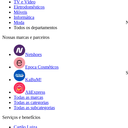
TV e Vídeo
Eletrodomésticos
Móveis
Informática
Moda
N
Todos os departamentos
Nossas marcas e parceiros
Netshoes
Epoca Cosméticos
S
KaBuM!
AliExpress
Todas as marcas
Todas as categorias
Todas as subcategorias
Serviços e benefícios
Cartão Luiza