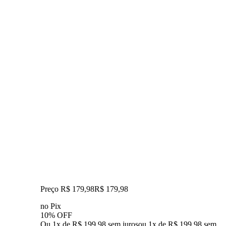
Preço R$ 179,98
R$
179
,
98
no Pix
10% OFF
Ou 1x de R$ 199,98 sem juros
ou
1
x de
R$ 199,98
sem