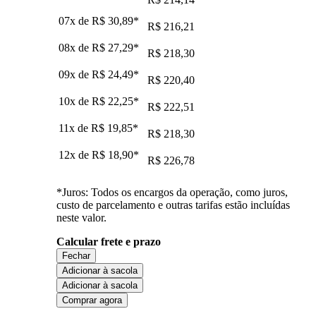
07x de
R$ 30,89
*
R$ 216,21
08x de
R$ 27,29
*
R$ 218,30
09x de
R$ 24,49
*
R$ 220,40
10x de
R$ 22,25
*
R$ 222,51
11x de
R$ 19,85
*
R$ 218,30
12x de
R$ 18,90
*
R$ 226,78
*Juros: Todos os encargos da operação, como juros,
custo de parcelamento e outras tarifas estão incluídas
neste valor.
Calcular frete e prazo
Fechar
Adicionar à sacola
Adicionar à sacola
Comprar agora