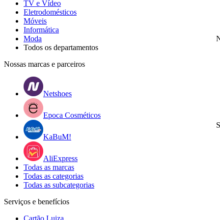
TV e Vídeo
Eletrodomésticos
Móveis
Informática
Moda
N
Todos os departamentos
Nossas marcas e parceiros
Netshoes
Epoca Cosméticos
S
KaBuM!
AliExpress
Todas as marcas
Todas as categorias
Todas as subcategorias
Serviços e benefícios
Cartão Luiza