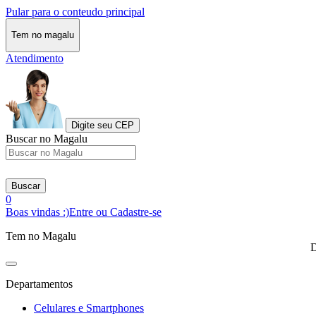
Pular para o conteudo principal
Tem no magalu
Atendimento
Digite seu CEP
Buscar no Magalu
Buscar
0
Boas vindas :)
Entre ou Cadastre-se
Tem no Magalu
D
Departamentos
Celulares e Smartphones