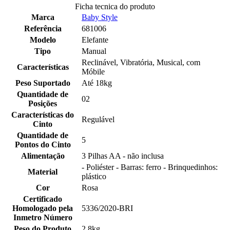
Ficha tecnica do produto
Marca
Baby Style
Referência
681006
Modelo
Elefante
Tipo
Manual
Reclinável, Vibratória, Musical, com
Características
Móbile
Peso Suportado
Até 18kg
Quantidade de
02
Posições
Características do
Regulável
Cinto
Quantidade de
5
Pontos do Cinto
Alimentação
3 Pilhas AA - não inclusa
- Poliéster - Barras: ferro - Brinquedinhos:
Material
plástico
Cor
Rosa
Certificado
Homologado pela
5336/2020-BRI
Inmetro Número
Peso do Produto
2,8kg