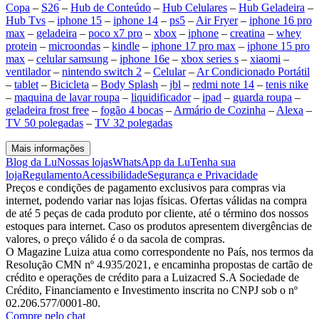
Copa
–
S26
–
Hub de Conteúdo
–
Hub Celulares
–
Hub Geladeira
–
Hub Tvs
–
iphone 15
–
iphone 14
–
ps5
–
Air Fryer
–
iphone 16 pro
max
–
geladeira
–
poco x7 pro
–
xbox
–
iphone
–
creatina
–
whey
protein
–
microondas
–
kindle
–
iphone 17 pro max
–
iphone 15 pro
max
–
celular samsung
–
iphone 16e
–
xbox series s
–
xiaomi
–
ventilador
–
nintendo switch 2
–
Celular
–
Ar Condicionado Portátil
–
tablet
–
Bicicleta
–
Body Splash
–
jbl
–
redmi note 14
–
tenis nike
–
maquina de lavar roupa
–
liquidificador
–
ipad
–
guarda roupa
–
geladeira frost free
–
fogão 4 bocas
–
Armário de Cozinha
–
Alexa
–
TV 50 polegadas
–
TV 32 polegadas
Mais informações
Blog da Lu
Nossas lojas
WhatsApp da Lu
Tenha sua
loja
Regulamento
Acessibilidade
Segurança e Privacidade
Preços e condições de pagamento exclusivos para compras via
internet, podendo variar nas lojas físicas. Ofertas válidas na compra
de até 5 peças de cada produto por cliente, até o término dos nossos
estoques para internet. Caso os produtos apresentem divergências de
valores, o preço válido é o da sacola de compras.
O Magazine Luiza atua como correspondente no País, nos termos da
Resolução CMN nº 4.935/2021, e encaminha propostas de cartão de
crédito e operações de crédito para a Luizacred S.A Sociedade de
Crédito, Financiamento e Investimento inscrita no CNPJ sob o nº
02.206.577/0001-80.
Compre pelo chat