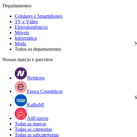
Departamentos
Celulares e Smartphones
TV e Vídeo
Eletrodomésticos
Móveis
Informática
Moda
N
Todos os departamentos
Nossas marcas e parceiros
Netshoes
Epoca Cosméticos
S
KaBuM!
AliExpress
Todas as marcas
Todas as categorias
Todas as subcategorias