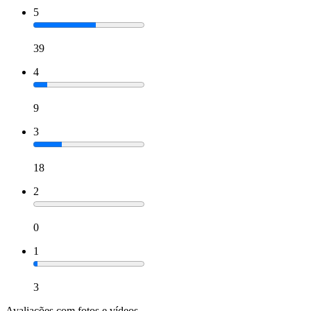
5
39
4
9
3
18
2
0
1
3
Avaliações com fotos e vídeos