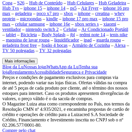
Copa
–
S26
–
Hub de Conteúdo
–
Hub Celulares
–
Hub Geladeira
–
Hub Tvs
–
iphone 15
–
iphone 14
–
ps5
–
Air Fryer
–
iphone 16 pro
max
–
geladeira
–
poco x7 pro
–
xbox
–
iphone
–
creatina
–
whey
protein
–
microondas
–
kindle
–
iphone 17 pro max
–
iphone 15 pro
max
–
celular samsung
–
iphone 16e
–
xbox series s
–
xiaomi
–
ventilador
–
nintendo switch 2
–
Celular
–
Ar Condicionado Portátil
–
tablet
–
Bicicleta
–
Body Splash
–
jbl
–
redmi note 14
–
tenis nike
–
maquina de lavar roupa
–
liquidificador
–
ipad
–
guarda roupa
–
geladeira frost free
–
fogão 4 bocas
–
Armário de Cozinha
–
Alexa
–
TV 50 polegadas
–
TV 32 polegadas
Mais informações
Blog da Lu
Nossas lojas
WhatsApp da Lu
Tenha sua
loja
Regulamento
Acessibilidade
Segurança e Privacidade
Preços e condições de pagamento exclusivos para compras via
internet, podendo variar nas lojas físicas. Ofertas válidas na compra
de até 5 peças de cada produto por cliente, até o término dos nossos
estoques para internet. Caso os produtos apresentem divergências de
valores, o preço válido é o da sacola de compras.
O Magazine Luiza atua como correspondente no País, nos termos da
Resolução CMN nº 4.935/2021, e encaminha propostas de cartão de
crédito e operações de crédito para a Luizacred S.A Sociedade de
Crédito, Financiamento e Investimento inscrita no CNPJ sob o nº
02.206.577/0001-80.
Compre pelo chat