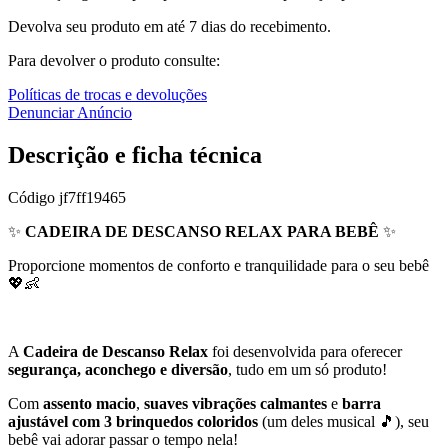
Devolva seu produto em até 7 dias do recebimento.
Para devolver o produto consulte:
Políticas de trocas e devoluções
Denunciar Anúncio
Descrição e ficha técnica
Código
jf7ff19465
✨
CADEIRA DE DESCANSO RELAX PARA BEBÊ
✨
Proporcione momentos de conforto e tranquilidade para o seu bebê
💖👶
A
Cadeira de Descanso Relax
foi desenvolvida para oferecer
segurança, aconchego e diversão
, tudo em um só produto!
Com
assento macio
,
suaves vibrações calmantes
e
barra
ajustável com 3 brinquedos coloridos
(um deles musical 🎵), seu
bebê vai adorar passar o tempo nela!