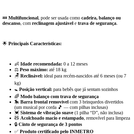
💤
Multifuncional
, pode ser usada como
cadeira, balanço ou
descanso
, com
reclinagem ajustável
e
trava de segurança
.
🌟
Principais Características:
👶
Idade recomendada:
0 a 12 meses
⚖️
Peso máximo:
até 18 kg
🪑
Reclinável:
ideal para recém-nascidos até 6 meses (ou 7
kg)
🚼
Posição vertical:
para bebês que já sentam sozinhos
🌈
Modo balanço com trava de segurança
🎠
Barra frontal removível
com 3 brinquedos divertidos
(um musical por corda 🎵 — com pilhas inclusas)
💓
Sistema de vibração suave
(1 pilha “D”, não inclusa)
🧸
Acolchoado macio e estampado
, removível para limpeza
🔒
Cinto de segurança de 3 pontos
✅
Produto certificado pelo INMETRO