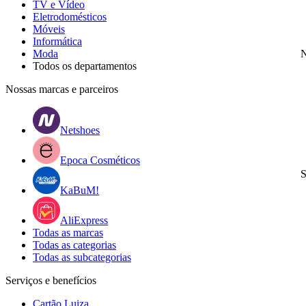
TV e Vídeo
Eletrodomésticos
Móveis
Informática
Moda
N
Todos os departamentos
Nossas marcas e parceiros
Netshoes
Epoca Cosméticos
S
KaBuM!
AliExpress
Todas as marcas
Todas as categorias
Todas as subcategorias
Serviços e benefícios
Cartão Luiza