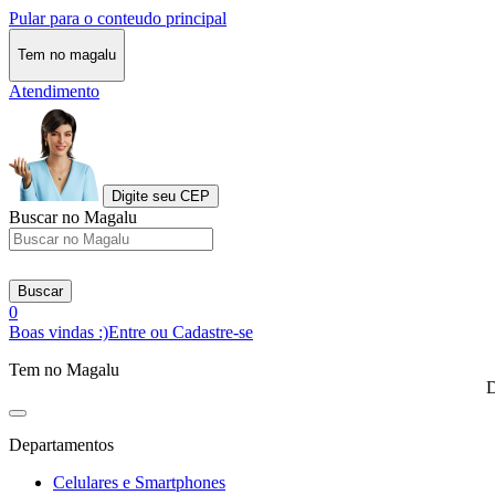
Pular para o conteudo principal
Tem no magalu
Atendimento
Digite seu CEP
Buscar no Magalu
Buscar
0
Boas vindas :)
Entre ou Cadastre-se
Tem no Magalu
D
Departamentos
Celulares e Smartphones