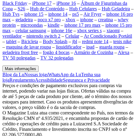
Black Friday
–
iPhone 17
–
iPhone 16
–
Álbum de Figurinhas da
Copa
–
S26
–
Hub de Conteúdo
–
Hub Celulares
–
Hub Geladeira
–
Hub Tvs
–
iphone 15
–
iphone 14
–
ps5
–
Air Fryer
–
iphone 16 pro
max
–
geladeira
–
poco x7 pro
–
xbox
–
iphone
–
creatina
–
whey
protein
–
microondas
–
kindle
–
iphone 17 pro max
–
iphone 15 pro
max
–
celular samsung
–
iphone 16e
–
xbox series s
–
xiaomi
–
ventilador
–
nintendo switch 2
–
Celular
–
Ar Condicionado Portátil
–
tablet
–
Bicicleta
–
Body Splash
–
jbl
–
redmi note 14
–
tenis nike
–
maquina de lavar roupa
–
liquidificador
–
ipad
–
guarda roupa
–
geladeira frost free
–
fogão 4 bocas
–
Armário de Cozinha
–
Alexa
–
TV 50 polegadas
–
TV 32 polegadas
Mais informações
Blog da Lu
Nossas lojas
WhatsApp da Lu
Tenha sua
loja
Regulamento
Acessibilidade
Segurança e Privacidade
Preços e condições de pagamento exclusivos para compras via
internet, podendo variar nas lojas físicas. Ofertas válidas na compra
de até 5 peças de cada produto por cliente, até o término dos nossos
estoques para internet. Caso os produtos apresentem divergências de
valores, o preço válido é o da sacola de compras.
O Magazine Luiza atua como correspondente no País, nos termos da
Resolução CMN nº 4.935/2021, e encaminha propostas de cartão de
crédito e operações de crédito para a Luizacred S.A Sociedade de
Crédito, Financiamento e Investimento inscrita no CNPJ sob o nº
02.206.577/0001-80.