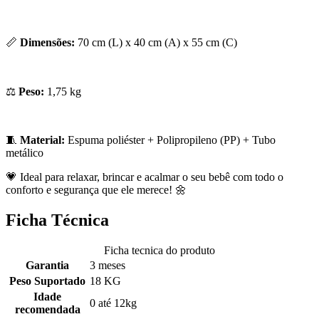
📏
Dimensões:
70 cm (L) x 40 cm (A) x 55 cm (C)
⚖️
Peso:
1,75 kg
🧵
Material:
Espuma poliéster + Polipropileno (PP) + Tubo
metálico
💗 Ideal para relaxar, brincar e acalmar o seu bebê com todo o
conforto e segurança que ele merece! 🌼
Ficha Técnica
Ficha tecnica do produto
Garantia
3 meses
Peso Suportado
18 KG
Idade
0 até 12kg
recomendada